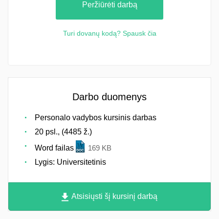
Peržiūrėti darbą
Turi dovanų kodą? Spausk čia
Darbo duomenys
Personalo vadybos kursinis darbas
20 psl., (4485 ž.)
Word failas
169 KB
Lygis: Universitetinis
Atsisiųsti šį kursinį darbą