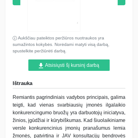
Aukščiau pateiktos peržiūros nuotraukos yra
sumažintos kokybės. Norėdami matyti visą darbą,
spustelkite peržiūrėti darbą.
Atsisiųsti šį kursinį darbą
Ištrauka
Remiantis pagrindiniais vadybos principais, galima
teigti, kad vienas svarbiausių įmonės ilgalaikio
konkurencingumo bruožų yra darbuotojų iniciatyva,
žinios, įgūdžiai ir kūrybiškumas. Kad šiuolaikiniame
versle konkurencinius įmonių pranašumus lemia
žmonės, patvirtina ir JAV konsultacijų bendrovės