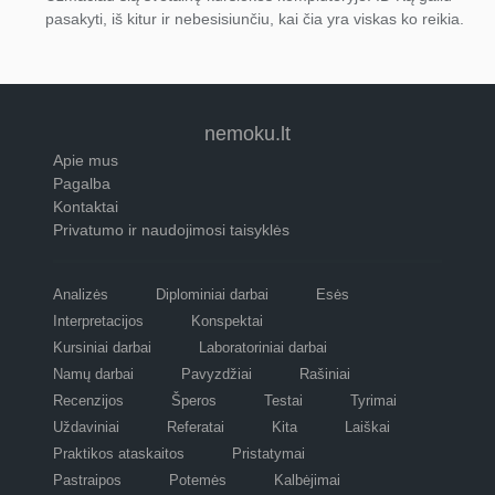
pasakyti, iš kitur ir nebesisiunčiu, kai čia yra viskas ko reikia.
nemoku.lt
Apie mus
Pagalba
Kontaktai
Privatumo ir naudojimosi taisyklės
Analizės
Diplominiai darbai
Esės
Interpretacijos
Konspektai
Kursiniai darbai
Laboratoriniai darbai
Namų darbai
Pavyzdžiai
Rašiniai
Recenzijos
Šperos
Testai
Tyrimai
Uždaviniai
Referatai
Kita
Laiškai
Praktikos ataskaitos
Pristatymai
Pastraipos
Potemės
Kalbėjimai