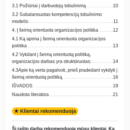
3.1 Požiūriai į darbuotojų tobulinimą
10
3.2 Subalansuotas kompetencijų tobulinimo
modelis
11
4. Į šeimą orientuota organizacijos politika
12
4.1 Ką apima į šeimą orientuota organizacijos
politika
13
4.2 Vykdant į šeimą orientuotą politiką,
organizacijos darbas yra struktūruotas:
14
4.3Apie ką verta pagalvoti, prieš pradedant vykdyti į
šeimą orientuotą politiką
16
IŠVADOS
19
Naudota literatūra
21
★ Klientai rekomenduoja
Šį rašto darbą rekomenduoja mūsų klientai. Ką