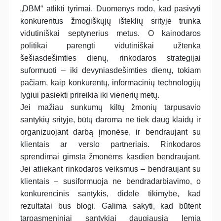
„DBM“ atlikti tyrimai. Duomenys rodo, kad pasivyti
konkurentus žmogiškųjų išteklių srityje trunka
vidutiniškai septynerius metus. O kainodaros
politikai parengti vidutiniškai užtenka
šešiasdešimties dienų, rinkodaros strategijai
suformuoti – iki devyniasdešimties dienų, tokiam
pačiam, kaip konkurentų, informacinių technologijų
lygiui pasiekti prireikia iki vienerių metų.
Jei mažiau sunkumų kiltų žmonių tarpusavio
santykių srityje, būtų daroma ne tiek daug klaidų ir
organizuojant darbą įmonėse, ir bendraujant su
klientais ar verslo partneriais. Rinkodaros
sprendimai gimsta žmonėms kasdien bendraujant.
Jei atliekant rinkodaros veiksmus – bendraujant su
klientais – susiformuoja ne bendradarbiavimo, o
konkurencinis santykis, didelė tikimybė, kad
rezultatai bus blogi. Galima sakyti, kad būtent
tarpasmeniniai santykiai daugiausia lemia