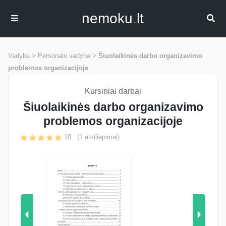
nemoku
.
lt
Vadyba >
Personalo vadyba >
Šiuolaikinės darbo organizavimo
problemos organizacijoje
Kursiniai darbai
Šiuolaikinės darbo organizavimo
problemos organizacijoje
10
(
1
atsiliepimai)