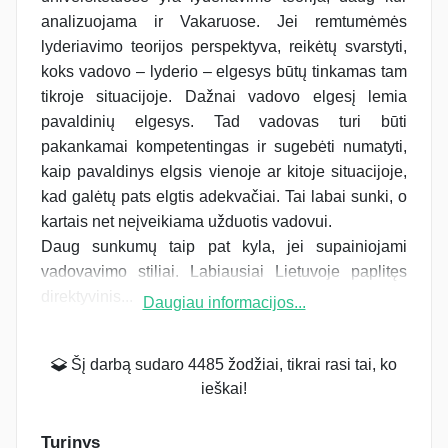
analizuojama ir Vakaruose. Jei remtumėmės
lyderiavimo teorijos perspektyva, reikėtų svarstyti,
koks vadovo – lyderio – elgesys būtų tinkamas tam
tikroje situacijoje. Dažnai vadovo elgesį lemia
pavaldinių elgesys. Tad vadovas turi būti
pakankamai kompetentingas ir sugebėti numatyti,
kaip pavaldinys elgsis vienoje ar kitoje situacijoje,
kad galėtų pats elgtis adekvačiai. Tai labai sunki, o
kartais net neįveikiama užduotis vadovui.
Daug sunkumų taip pat kyla, jei supainiojami
vadovavimo stiliai. Labiausiai Lietuvoje paplitęs
direktyvinis...
Daugiau informacijos...
Šį darbą sudaro 4485 žodžiai, tikrai rasi tai, ko
ieškai!
Turinys