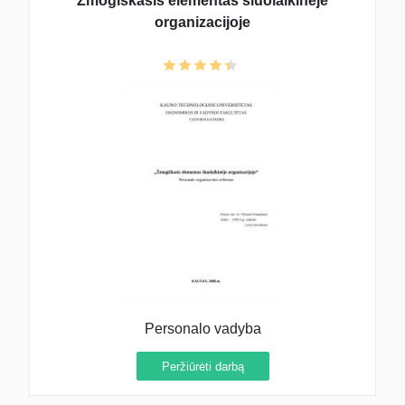
Žmogiškasis elementas šiuolaikinėje
organizacijoje
Personalo vadyba
Peržiūrėti darbą