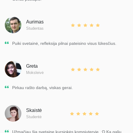
Aurimas
Studentas
Puiki svetainė, refleksija pilnai pateisino visus lūkesčius.
Greta
Moksleivė
Pirkau rašto darbą, viskas gerai.
Skaistė
Studentė
Užmačiau šią svetainę kursiokės kompiuteryje. :D Ką galiu