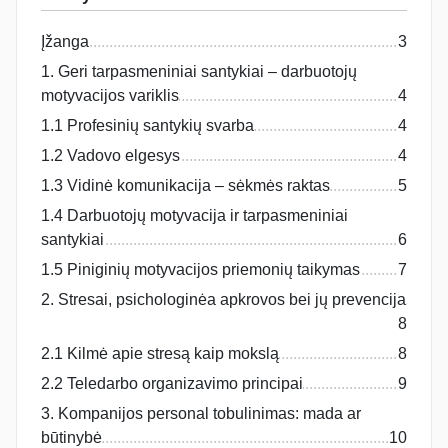
Įžanga
3
1. Geri tarpasmeniniai santykiai – darbuotojų
motyvacijos variklis
4
1.1 Profesinių santykių svarba
4
1.2 Vadovo elgesys
4
1.3 Vidinė komunikacija – sėkmės raktas
5
1.4 Darbuotojų motyvacija ir tarpasmeniniai
santykiai
6
1.5 Piniginių motyvacijos priemonių taikymas
7
2. Stresai, psichologinėa apkrovos bei jų prevencija
8
2.1 Kilmė apie stresą kaip mokslą
8
2.2 Teledarbo organizavimo principai
9
3. Kompanijos personal tobulinimas: mada ar
būtinybė
10