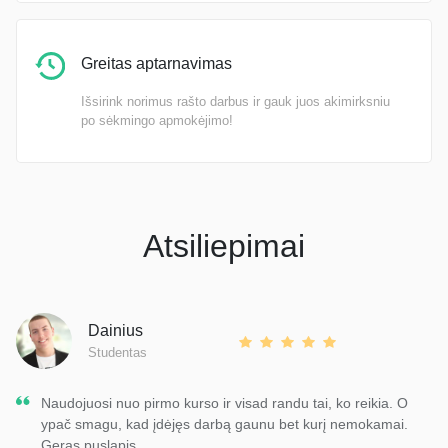
Greitas aptarnavimas
Išsirink norimus rašto darbus ir gauk juos akimirksniu
po sėkmingo apmokėjimo!
Atsiliepimai
Dainius
Studentas
Naudojuosi nuo pirmo kurso ir visad randu tai, ko reikia. O
ypač smagu, kad įdėjęs darbą gaunu bet kurį nemokamai.
Geras puslapis.