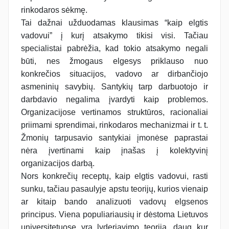
rinkodaros sėkmę.
Tai dažnai užduodamas klausimas “kaip elgtis
vadovui” į kurį atsakymo tikisi visi. Tačiau
specialistai pabrėžia, kad tokio atsakymo negali
būti, nes žmogaus elgesys priklauso nuo
konkrečios situacijos, vadovo ar dirbančiojo
asmeninių savybių. Santykių tarp darbuotojo ir
darbdavio negalima įvardyti kaip problemos.
Organizacijose vertinamos struktūros, racionaliai
priimami sprendimai, rinkodaros mechanizmai ir t. t.
Žmonių tarpusavio santykiai įmonėse paprastai
nėra įvertinami kaip įnašas į kolektyvinį
organizacijos darbą.
Nors konkrečių receptų, kaip elgtis vadovui, rasti
sunku, tačiau pasaulyje apstu teorijų, kurios vienaip
ar kitaip bando analizuoti vadovų elgsenos
principus. Viena populiariausių ir dėstoma Lietuvos
universitetuose yra lyderiavimo teorija, daug kur