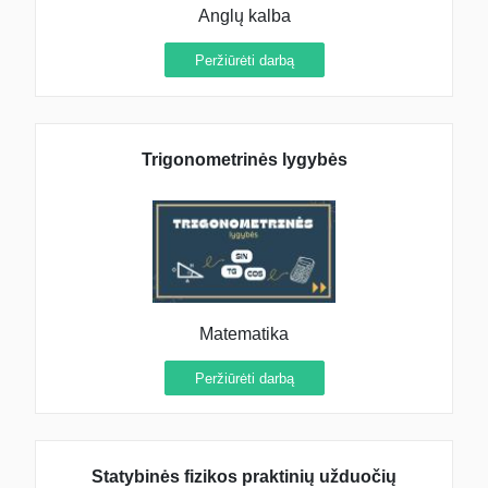
Salės floristinis apipavidalinimas, stalo
Anglų kalba
serviravimas.
08 09 03
Peržiūrėti darbą
08 09 05
6C klasės mokiniai;
Vaiva, Sandra, Natalija T.
10.
Trigonometrinės lygybės
Parašyti skelbimą, atspausdinti kvietimus.
08 09 02
08 09 03
6C...
Matematika
Peržiūrėti darbą
Statybinės fizikos praktinių užduočių