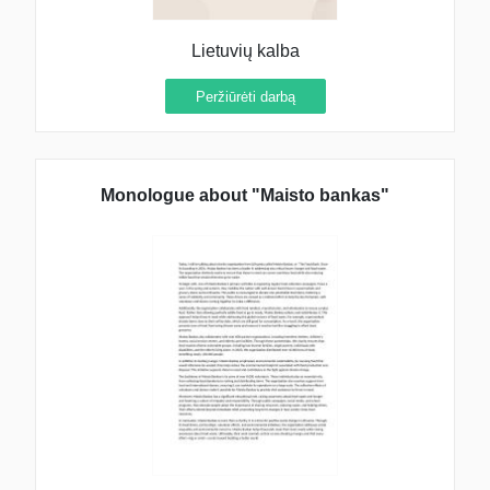
Atrinkti ir paruošti dalyvius. Paruošti
renginio vedėjus.
Lietuvių kalba
08 09 25
08 10 05
Peržiūrėti darbą
6C klasės auklėtoja Oksana Bochvalovaitė
ir 6C klasės mokiniai
7.
Surasti, atrinkti muziką ir jos efektus bei
Monologue about "Maisto bankas"
įrašyti pagal eilę į kompaktinį diską.
08 09 25
08 10 03
6C klasės mokiniai: Natalija V., Loreta,
Vaiva
8.
Parengti filmukų medžiagą
demonstravimui
08 09 25
08 10 03
6C klasės mokiniai: Julija, Deimantė, Indrė
V.
9.