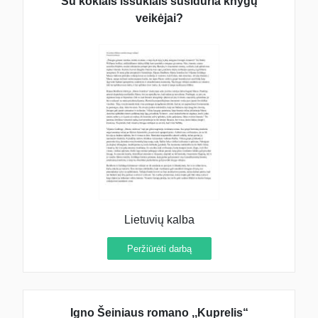
Su kokiais iššūkiais susiduria knygų
veikėjai?
Lietuvių kalba
Peržiūrėti darbą
Igno Šeiniaus romano ,,Kuprelis“