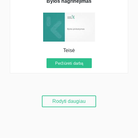
Bylos nagrinėjimas
Teisė
Peržiūrėti darbą
Rodyti daugiau