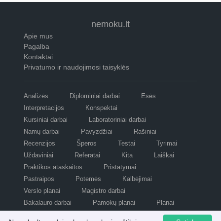
nemoku.lt
Apie mus
Pagalba
Kontaktai
Privatumo ir naudojimosi taisyklės
Analizės
Diplominiai darbai
Esės
Interpretacijos
Konspektai
Kursiniai darbai
Laboratoriniai darbai
Namų darbai
Pavyzdžiai
Rašiniai
Recenzijos
Šperos
Testai
Tyrimai
Uždaviniai
Referatai
Kita
Laiškai
Praktikos ataskaitos
Pristatymai
Pastraipos
Potemės
Kalbėjimai
Verslo planai
Magistro darbai
Bakalauro darbai
Pamokų planai
Planai
Refleksijos
Scenarijai