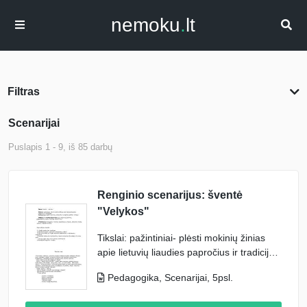
nemoku
.
lt
Filtras
Scenarijai
Puslapis
1
-
9
, iš
85
darbų
Renginio scenarijus: šventė
"Velykos"
Tikslai: pažintiniai- plėsti mokinių žinias
apie lietuvių liaudies papročius ir tradicijas.
Auklėjamieji-ugdyti gerumą, užuojautą ir
Pedagogika, Scenarijai, 5psl.
pagarbą gamtai, žmogui.
Metodai ir metodiniai būdai: