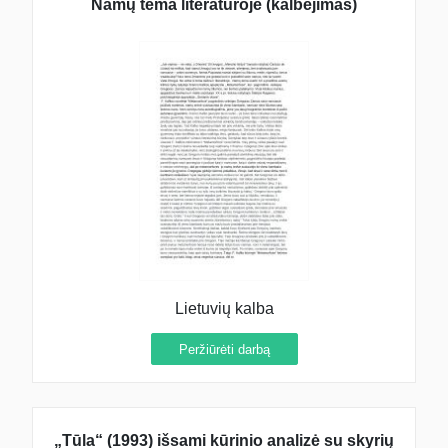
Namų tema literatūroje (kalbėjimas)
Lietuvių kalba
Peržiūrėti darbą
„Tūla“ (1993) išsami kūrinio analizė su skyrių