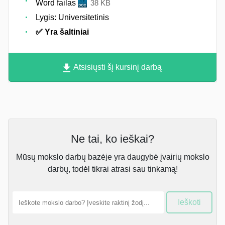
Word failas
38 KB
Lygis: Universitetinis
✅ Yra šaltiniai
Atsisiųsti šį kursinį darbą
Ne tai, ko ieškai?
Mūsų mokslo darbų bazėje yra daugybė įvairių mokslo
darbų, todėl tikrai atrasi sau tinkamą!
Ieškoti