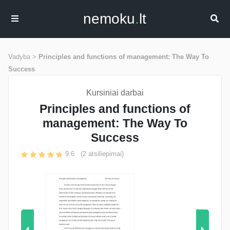
nemoku
.
lt
Vadyba >
Principles and functions of management: The Way To
Success
Kursiniai darbai
Principles and functions of
management: The Way To
Success
9.6
(
2
atsiliepimai)