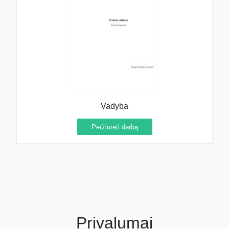
Vadyba
Peržiūrėti darbą
Privalumai