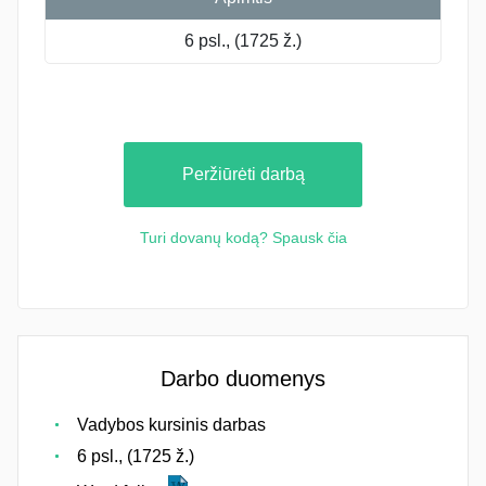
6 psl., (1725 ž.)
Peržiūrėti darbą
Turi dovanų kodą? Spausk čia
Darbo duomenys
Vadybos kursinis darbas
6 psl., (1725 ž.)