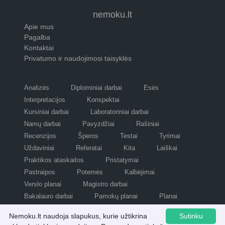
nemoku.lt
Apie mus
Pagalba
Kontaktai
Privatumo ir naudojimosi taisyklės
Analizės
Diplominiai darbai
Esės
Interpretacijos
Konspektai
Kursiniai darbai
Laboratoriniai darbai
Namų darbai
Pavyzdžiai
Rašiniai
Recenzijos
Šperos
Testai
Tyrimai
Uždaviniai
Referatai
Kita
Laiškai
Praktikos ataskaitos
Pristatymai
Pastraipos
Potemės
Kalbėjimai
Verslo planai
Magistro darbai
Bakalauro darbai
Pamokų planai
Planai
Refleksijos
Scenarijai
Nemoku.lt naudoja slapukus, kurie užtikrina
Sutinku