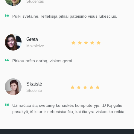
Studentas
Puiki svetainė, refleksija pilnai pateisino visus lūkesčius.
Greta
Moksleivė
Pirkau rašto darbą, viskas gerai.
Skaistė
Studentė
Užmačiau šią svetainę kursiokės kompiuteryje. :D Ką galiu
pasakyti, iš kitur ir nebesisiunčiu, kai čia yra viskas ko reikia.