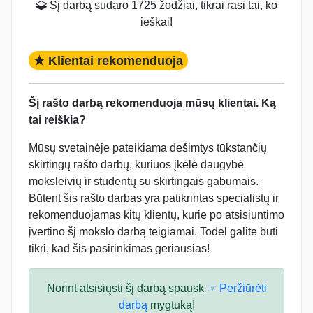
Šį darbą sudaro 1725 žodžiai, tikrai rasi tai, ko
ieškai!
★ Klientai rekomenduoja
Šį rašto darbą rekomenduoja mūsų klientai. Ką
tai reiškia?
Mūsų svetainėje pateikiama dešimtys tūkstančių
skirtingų rašto darbų, kuriuos įkėlė daugybė
moksleivių ir studentų su skirtingais gabumais.
Būtent šis rašto darbas yra patikrintas specialistų ir
rekomenduojamas kitų klientų, kurie po atsisiuntimo
įvertino šį mokslo darbą teigiamai. Todėl galite būti
tikri, kad šis pasirinkimas geriausias!
Norint atsisiųsti šį darbą spausk
☞ Peržiūrėti
darbą
mygtuką!