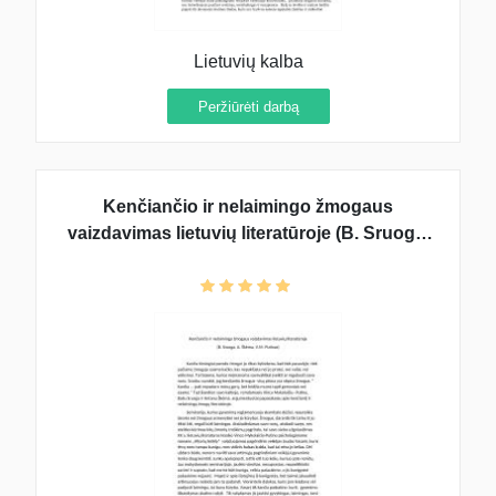
Lietuvių kalba
Peržiūrėti darbą
Kenčiančio ir nelaimingo žmogaus
vaizdavimas lietuvių literatūroje (B. Sruoga,
A. Škėma, V. M. Putinas)