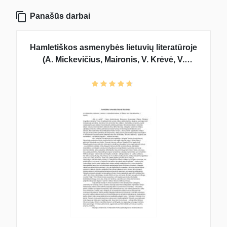
Panašūs darbai
Hamletiškos asmenybės lietuvių literatūroje
(A. Mickevičius, Maironis, V. Krėvė, V.
Mykolaitis-Putinas, A. Škėma, Just.
Marcinkevičius, J. Aputis)