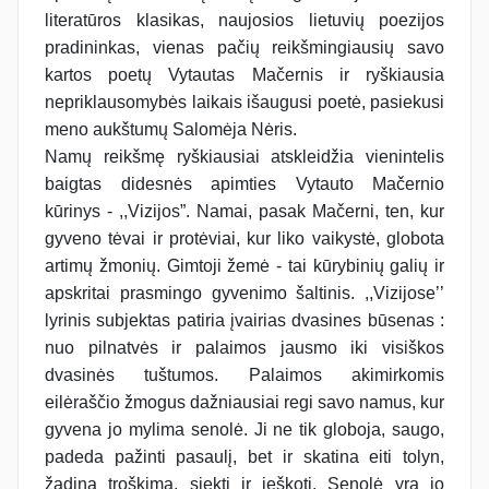
literatūros klasikas, naujosios lietuvių poezijos
pradininkas, vienas pačių reikšmingiausių savo
kartos poetų Vytautas Mačernis ir ryškiausia
nepriklausomybės laikais išaugusi poetė, pasiekusi
meno aukštumų Salomėja Nėris.
Namų reikšmę ryškiausiai atskleidžia vienintelis
baigtas didesnės apimties Vytauto Mačernio
kūrinys - ,,Vizijos”. Namai, pasak Mačerni, ten, kur
gyveno tėvai ir protėviai, kur liko vaikystė, globota
artimų žmonių. Gimtoji žemė - tai kūrybinių galių ir
apskritai prasmingo gyvenimo šaltinis. ,,Vizijose’’
lyrinis subjektas patiria įvairias dvasines būsenas :
nuo pilnatvės ir palaimos jausmo iki visiškos
dvasinės tuštumos. Palaimos akimirkomis
eilėraščio žmogus dažniausiai regi savo namus, kur
gyvena jo mylima senolė. Ji ne tik globoja, saugo,
padeda pažinti pasaulį, bet ir skatina eiti tolyn,
žadina troškimą, siekti ir ieškoti. Senolė yra jo