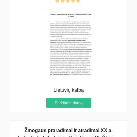
Lietuvių kalba
Peržiūrėti darbą
Žmogaus praradimai ir atradimai XX a.