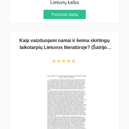
Lietuvių kalba
Peržiūrėti darbą
Kaip vaizduojami namai ir šeima skirtingų
laikotarpių Lietuvos literatūroje? (Šatrijos
Ragana, A. Škėma, J. Vaičiūnaitė)