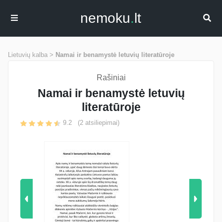
nemoku
.
lt
Lietuvių kalba >
Namai ir benamystė letuvių literatūroje
Rašiniai
Namai ir benamystė letuvių
literatūroje
9.2
(
2
atsiliepimai)