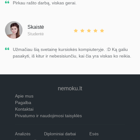
Pirkau rašto darbą, viskas gerai.
Skaistė
Studentė
Užmačiau šią svetainę kursiokės kompiuteryje. :D Ką galiu
pasakyti, iš kitur ir nebesisiunčiu, kai čia yra viskas ko reikia.
nemoku.lt
Apie mus
Pagalba
Kontaktai
Privatumo ir naudojimosi taisyklės
Analizės
Diplominiai darbai
Esės