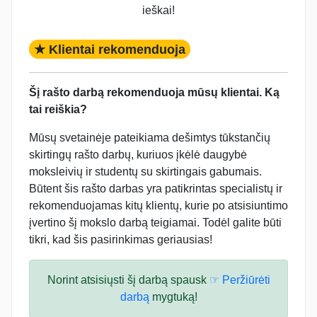
ieškai!
★ Klientai rekomenduoja
Šį rašto darbą rekomenduoja mūsų klientai. Ką
tai reiškia?
Mūsų svetainėje pateikiama dešimtys tūkstančių
skirtingų rašto darbų, kuriuos įkėlė daugybė
moksleivių ir studentų su skirtingais gabumais.
Būtent šis rašto darbas yra patikrintas specialistų ir
rekomenduojamas kitų klientų, kurie po atsisiuntimo
įvertino šį mokslo darbą teigiamai. Todėl galite būti
tikri, kad šis pasirinkimas geriausias!
Norint atsisiųsti šį darbą spausk
☞ Peržiūrėti
darbą
mygtuką!