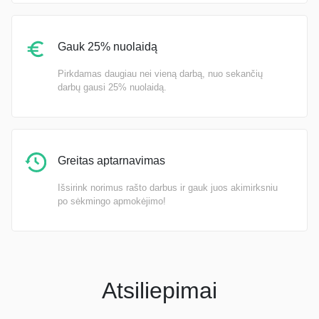
Gauk 25% nuolaidą
Pirkdamas daugiau nei vieną darbą, nuo sekančių
darbų gausi 25% nuolaidą.
Greitas aptarnavimas
Išsirink norimus rašto darbus ir gauk juos akimirksniu
po sėkmingo apmokėjimo!
Atsiliepimai