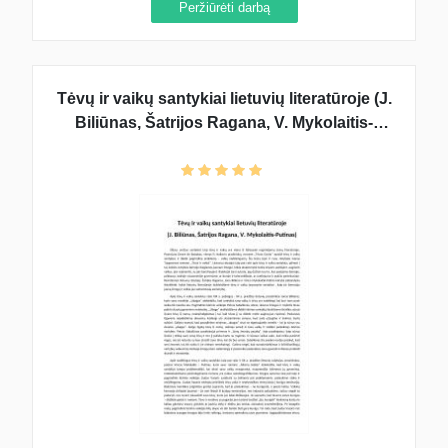
Peržiūrėti darbą
Tėvų ir vaikų santykiai lietuvių literatūroje (J.
Biliūnas, Šatrijos Ragana, V. Mykolaitis-
Putinas)