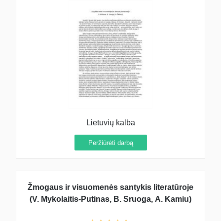
Lietuvių kalba
Peržiūrėti darbą
Žmogaus ir visuomenės santykis literatūroje
(V. Mykolaitis-Putinas, B. Sruoga, A. Kamiu)