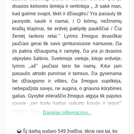
dvasios kelionės lėmėja ir vertintoja ,, Ji sakė man,
kad galime svajot, tikėt ir džiaugtis:/ Yra pasauly tik
jaunystė, saulė ir namai, / O tolimų, nežinomų
kraštų klajūnai, tie erdvėj paklydę paukščiai / Čia
žemėj lankosi retai.’’ Lyrinis žmogus dvasiškai
jaučiasi gerai tik savo gimtuosiuose namuose, čia
jis patiria džiaugsmą ir ramybę, čia yra jo dvasios
stiprybės šaltinis. Svetimoje vietoje, kitoje erdvėje,
lyrinis ,,aš’’ jaučiasi tarsi be namų. Kitur jam
pasaulis atrodo purvinas ir tamsus, čia gyvenama
be džiaugsmo ir vilties, čia žmogus supilkėja,
nebepažįsta savęs, ne augina, o griauna kūrybines
galias. Gyvybė eilėraščio žmogus atgyja tik pajutus
savyje ,,per kartų kartas sukurto kraujo ir jėgos’’
liepsną. Taigi, galima teigti,...
Daugiau informacijos...
Šį darbą sudaro 549 žodžiai, tikrai rasi tai, ko