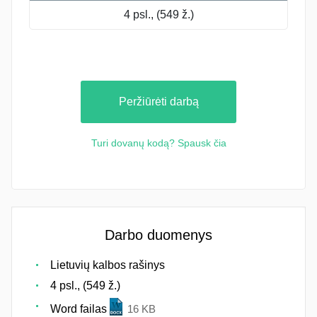
4 psl., (549 ž.)
Peržiūrėti darbą
Turi dovanų kodą? Spausk čia
Darbo duomenys
Lietuvių kalbos rašinys
4 psl., (549 ž.)
Word failas
16 KB