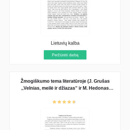
Lietuvių kalba
Peržiūrėti darbą
Žmogiškumo tema literatūroje (J. Grušas
,,Velnias, meilė ir džiazas“ ir M. Hedonas
,,Tas keistas nutikimas šuniui naktį“)