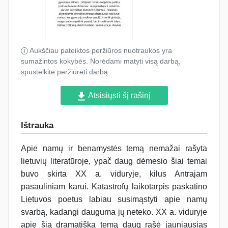
Aukščiau pateiktos peržiūros nuotraukos yra
sumažintos kokybės. Norėdami matyti visą darbą,
spustelkite peržiūrėti darbą.
Atsisiųsti šį rašinį
Ištrauka
Apie namų ir benamystės temą nemažai rašyta
lietuvių literatūroje, ypač daug dėmesio šiai temai
buvo skirta XX a. viduryje, kilus Antrajam
pasauliniam karui. Katastrofų laikotarpis paskatino
Lietuvos poetus labiau susimąstyti apie namų
svarbą, kadangi dauguma jų neteko. XX a. viduryje
apie šią dramatišką temą daug rašė jauniausias