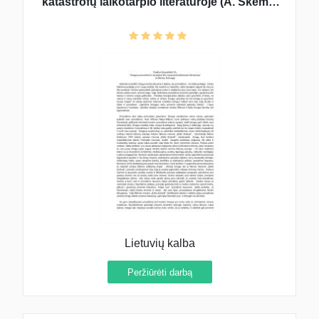
katastrofų laikotarpio literatūroje (A. Škėma,
B. Sruoga)
Lietuvių kalba
Peržiūrėti darbą