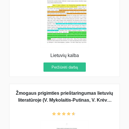
Lietuvių kalba
Peržiūrėti darbą
Žmogaus prigimties prieštaringumas lietuvių
literatūroje (V. Mykolaitis-Putinas, V. Krėvė,
Just. Marcinkevičius)