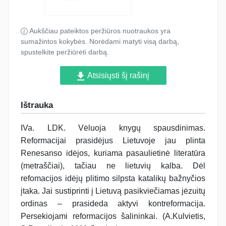
Aukščiau pateiktos peržiūros nuotraukos yra
sumažintos kokybės. Norėdami matyti visą darbą,
spustelkite peržiūrėti darbą.
Atsisiųsti šį rašinį
Ištrauka
IVa. LDK. Vėluoja knygų spausdinimas.
Reformacijai prasidėjus Lietuvoje jau plinta
Renesanso idėjos, kuriama pasaulietinė literatūra
(metraščiai), tačiau ne lietuvių kalba. Dėl
refomacijos idėjų plitimo silpsta katalikų bažnyčios
įtaka. Jai sustiprinti į Lietuvą pasikviečiamas jėzuitų
ordinas – prasideda aktyvi kontreformacija.
Persekiojami reformacijos šalininkai. (A.Kulvietis,