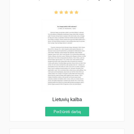
Lietuvių kalba
Peržiūrėti darbą