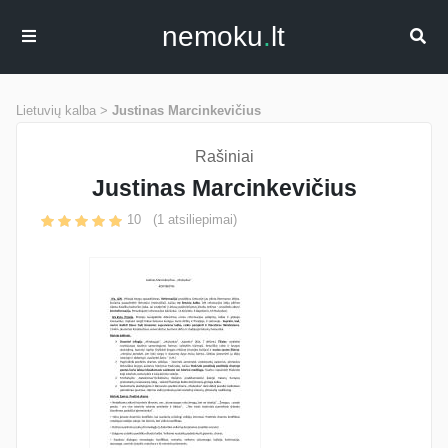
nemoku
.
lt
Lietuvių kalba >
Justinas Marcinkevičius
Rašiniai
Justinas Marcinkevičius
10
(
1
atsiliepimai)