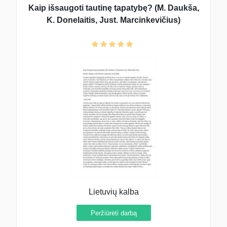
Kaip išsaugoti tautinę tapatybę? (M. Daukša,
K. Donelaitis, Just. Marcinkevičius)
Lietuvių kalba
Peržiūrėti darbą