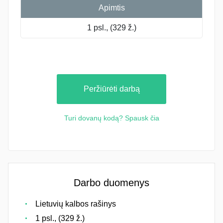
Apimtis
1 psl., (329 ž.)
Peržiūrėti darbą
Turi dovanų kodą? Spausk čia
Darbo duomenys
Lietuvių kalbos rašinys
1 psl., (329 ž.)