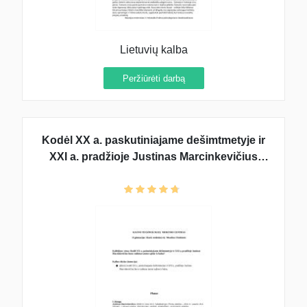
Lietuvių kalba
Peržiūrėti darbą
Kodėl XX a. paskutiniajame dešimtmetyje ir
XXI a. pradžioje Justinas Marcinkevičius
buvo vadintas tautos sąžine ir balsu?