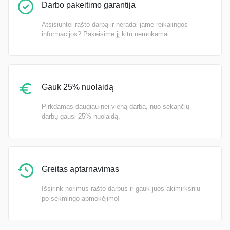
Darbo pakeitimo garantija
Atsisiuntei rašto darbą ir neradai jame reikalingos
informacijos? Pakeisime jį kitu nemokamai.
Gauk 25% nuolaidą
Pirkdamas daugiau nei vieną darbą, nuo sekančių
darbų gausi 25% nuolaidą.
Greitas aptarnavimas
Išsirink norimus rašto darbus ir gauk juos akimirksniu
po sėkmingo apmokėjimo!