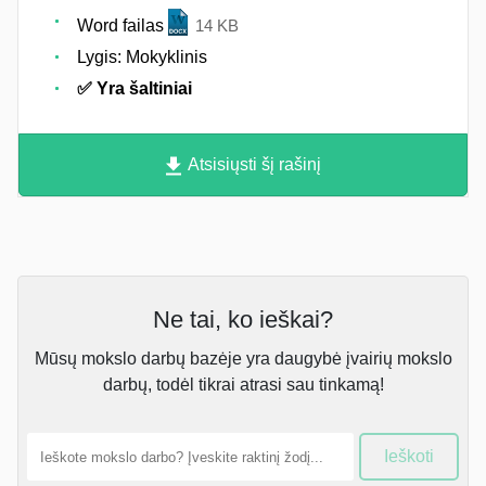
Word failas
14 KB
Lygis: Mokyklinis
✅ Yra šaltiniai
Atsisiųsti šį rašinį
Ne tai, ko ieškai?
Mūsų mokslo darbų bazėje yra daugybė įvairių mokslo
darbų, todėl tikrai atrasi sau tinkamą!
Ieškoti