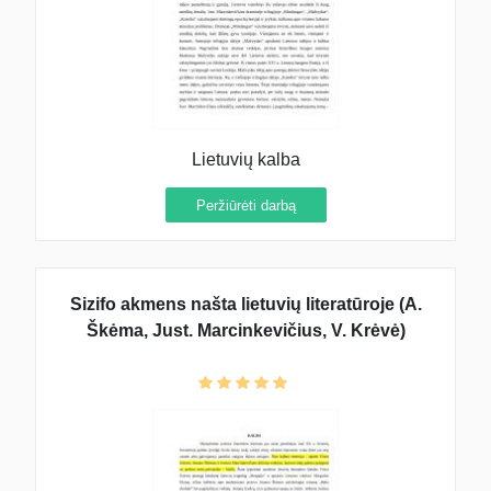
Lietuvių kalba
Peržiūrėti darbą
Sizifo akmens našta lietuvių literatūroje (A.
Škėma, Just. Marcinkevičius, V. Krėvė)