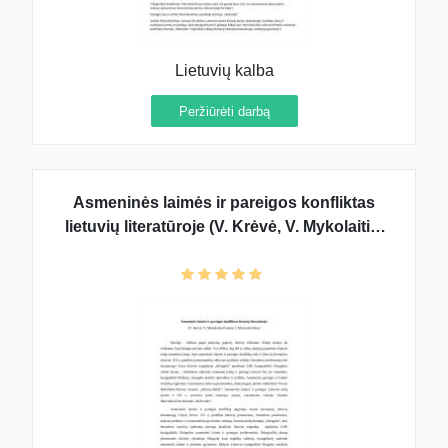
Lietuvių kalba
Peržiūrėti darbą
Asmeninės laimės ir pareigos konfliktas
lietuvių literatūroje (V. Krėvė, V. Mykolaitis-
Putinas, J. Marcinkevičius)