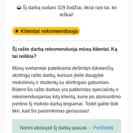
Šį darbą sudaro 329 žodžiai, tikrai rasi tai, ko
ieškai!
★ Klientai rekomenduoja
Šį rašto darbą rekomenduoja mūsų klientai. Ką
tai reiškia?
Mūsų svetainėje pateikiama dešimtys tūkstančių
skirtingų rašto darbų, kuriuos įkėlė daugybė
moksleivių ir studentų su skirtingais gabumais.
Būtent šis rašto darbas yra patikrintas specialistų ir
rekomenduojamas kitų klientų, kurie po atsisiuntimo
įvertino šį mokslo darbą teigiamai. Todėl galite būti
tikri, kad šis pasirinkimas geriausias!
Norint atsisiųsti šį darbą spausk
☞ Peržiūrėti