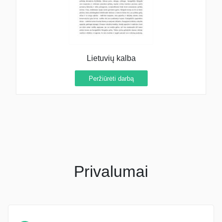
Lietuvių kalba
Peržiūrėti darbą
Privalumai