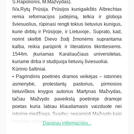
S.Rapolionis, M.Mažvydas).
IVa.Rytų Prūsija. Prūsijos kunigaikštis Albrechtas
remia reformacijos judėjimą, telkia ir globoja
šviesuolius, rūpinasi rengti tokius lietuvius kunigus,
kurie dirbtų ir Prūsijoje, ir Lietuvoje.. Suprato, kad,
norint skelbti Dievo žodį žmonėms suprantama
kalba, reikia parūpinti ir literatūros tikintiesiems.
1544m. įkuriamas Karaliaučiaus universitetas,
kuriame dirba ir studijuoja lietuvių šviesuoliai.
Kūrinio šaltiniai.
• Pagrindinis poetinės dramos veikėjas – istorinės
asmenybė, protestantų pastorius, pirmosios
lietuviškos knygos autorius Martynas Mažvydas,
tačiau Mažvydo paveikslą poetinėje dramoje
poetas kuria labiau kliaudamasis vaizduote nei
istorine medžiaga. Svarbu: nepainioti Mažvydo kaip
istorinės asmenybės ir kaip kūrinio...
Daugiau informacijos...