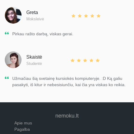
Greta
Moksleivė
Pirkau rašto darbą, viskas gerai.
Skaistė
Studentė
Užmačiau šią svetainę kursiokės kompiuteryje. :D Ką galiu
pasakyti, iš kitur ir nebesisiunčiu, kai čia yra viskas ko reikia.
nemoku.lt
Apie mus
Pagalba