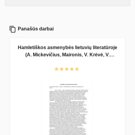
Panašūs darbai
Hamletiškos asmenybės lietuvių literatūroje
(A. Mickevičius, Maironis, V. Krėvė, V.
Mykolaitis-Putinas, A. Škėma, Just.
Marcinkevičius, J. Aputis)