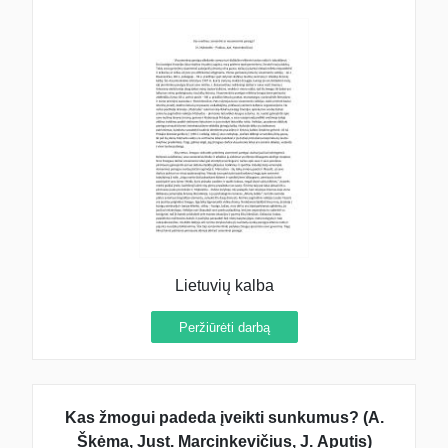
Lietuvių kalba
Peržiūrėti darbą
Kas žmogui padeda įveikti sunkumus? (A.
Škėma, Just. Marcinkevičius, J. Aputis)