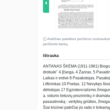
Aukščiau pateiktos peržiūros nuotraukos
peržiūrėti darbą.
Ištrauka
ANTANAS ŠKĖMA (1911-1961) Biografija. Kūryba. Asmenybė 1 Kūrybos ypatybės 3 Romanas „Balta drobulė" 4 Įžanga. 4 Žanras. 5 Pavadinimas. 5 Moto svarba 5 Temos ir problemos 6 Kompozicija. 6 Laikas ir erdvė 8 Pasakotojas. Pasakojimo būdas 9 Romano simboliai 10 Garšvos charakteristika 10 Liftininkas 10 Poetas. 12 Nevykęs šios žemės gyventojas (kalinys keltuve). 14 Įsimylėjęs. 15 Skeveldrų dėliotojas 17 Egzistencializmo žmogus 18 Apibendrinimas 19 Antanas Škėma - vienas žymiausių XX a. vidurio lietuvių prozinin­kų ir dramaturgų. Savo kūryboje jis išreiškė katastrofų laikotarpio žmogaus pasaulėvoką - vertybių griūties, žmogaus vidinio suskili­mo, baimės, grėsmės, nevilties išgyvenimus. Šiai krizinei patirčiai jis rado ir tinkamą meninę kalbą - suaižytą, daugiasluoksnę, ataustą metaforomis ir simbolinėmis nuorodomis. Biografija. Kūryba. Asmenybė Škėma, panašiai kaip ir Radauskas, yra jau miesto kultūros žmogus. Gimė Lodzė­je (Lenkijoje), ankstyvąją vaikystę pralei­do Lenkijoje, vėliau Rusijoje ir Ukrainoje. Po Pirmojo pasaulinio karo grįžusi į Lietu­vą šeima kurį laiką gyveno Radviliškyje, paskui persikraustė į Kauną. Būsimasis rašytojas studijavo mediciną ir teisę Vy­tauto Didžiojo universitete, lankė dramos teatro studiją, 1936 m. tapo Kauno, paskui Vilniaus dramos teatrų aktoriumi. Antrojo pasaulinio karo metais parašė pirmą pjesę „Julijana" (1943), kuri buvo pastatyta Vil­niaus dramos teatre, tačiau priartėjus frontui premjera neįvyko. Pa­sitraukęs į Vakarus dirbo įvairius fizinius darbus, vaidino ir režisavo išeivijos teatro trupėse, dalyvavo kultūrininkų sambūriuose. Išleido novelių ir apysakų rinkinius „Nuodėguliai ir kibirkštys" (1947), „Šventoji Inga" (1952), „Čelesta" (1960), romaną „Balta drobulė" (1958), dramas „Pabudimas" (1956), „Žvakidė" (1957). 1961 m. žuvo autokatastrofoje Čikagoje, grįždamas iš Santaros-Šviesos sambūrio suvažiavimo, kuriame vaidino savo paties režisuotoje Kosto Ost­rausko pjesėje. Po mirties draugų išleistuose Škėmos „Raštuose", be minėtų kūrinių, dar išspausdinta pluoštas anksčiau neskelbtų dramų, apysaka „Izaokas", novelių, literatūros kritikos. Asmenybė. Škėmos charakteris buvo sunkus. Maištingas būdas ir nepriklausoma laikysena išryškėjo dar mokantis Kauno „Aušros" gimnazijoje, kai būsimam rašytojui teko gal pirmą kartą nukentėti dėl savarankiškos nuomonės. Literatūros mokytojas paskyrė namų rašinį pa­gal Jono Biliūno apsakymą „Be darbo" tema „Ar gerai padarė Laurynas Dūda pasikoręs?" Buvo duotas rašinio planas, pagal kurį mokiniai turėjo įrodyti, kaip neteisin­gai pasielgė Biliūno personažas. Tačiau jaunasis Škėma parašė darbą pagal savo planą, įrodinėdamas, kad Laury­nas Dūda pasielgė puikiai. Mokytojas pagyrė originalų darbą, bet už plano nepaisymą parašė „kuolą". Tokių „kuolų" Škėmai teko ragauti visą gyvenimą. Kaip aktoriui ir režisieriui jam buvo būdingas tam tikras artis­tiškas noras provokuoti visuomenę, vaizduoti ciniką ir, matyt, net artimiausi draugai ne visuomet suprasdavo, koks jautrus ir pažeidžiamas jis buvo iš tikrųjų. Rašytojui skausmingai rūpėjo kūryboje įprasminti gyvenimą - „palikti savo egzistencijos ženklus popieriuje", tačiau to meto skaitytojų visuomenė nebuvo jam palanki. Vidinę įtampą ir nesaugumo jausmą stiprino baimė, kad nebūtų pa­veldėjęs motinos psichinės ligos Škėma labai jautriai reaguodavo į kritiką ir kentėjo, kad jo nesupranta ir nenori spausdinti. Jis ne kartą deklaravo laiškuose, kad pasitraukia iš literatūros, kaip jau pasitraukė iš teatro, tačiau, laimei, tų pažadų nevykdė. Ilgą laiką tikėjo savo talentu ir, praradęs viltį būti suprastas lietuvių, bandė prasimušti pas svetimuosius, rūpindama­sis, kad jo kūriniai būtų verčiami į anglų kalbą. Deja, vertėjo taip ir nepavyko rasti. Paskutiniųjų metų korespondencijoje ryškėja depresijos ir nevilties ženklai: „...kai 