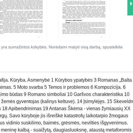
 yra sumažintos kokybės. Norėdami matyti visą darbą, spustelkite
žmogus pradeda nebeatlaikyti, jis įtaria per save visus ir visą vi­saą, jis visur ieško juodos spalvos, tuo tik sau pakenkdamas, dar labiau prarasdamas save ir draugus". Škėma nebaigė universiteto ir humanitarinį išsilavinimą įgijo pats, tačiau, nesant normalių intelektualinio darbo sąlygų, jo gausios žinios liko chaotiškos ir nepakankamai gilios. Kritikai ir bičiuliai mėgino atpratinti rašytoją nuo polinkio perkrauti savo kūrinius daugybe įžymių žmonių vardų, tačiau Škėma, labai troškęs atrodyti originalus ir šiuolaikiškas, nepasiduodavo tokiems įtikinėjimams. Bene geriausias Škėmai buvo Vokietijos periodas. Tada jis atrado prancūzų siurrealistus ir kitą Europos moderniąją literatūrą, kurios vertimų buvo gausu vokiečių žurnaluose. Nuo tų laikų didžiuliu autoritetu jam tapo intelektualusis poetas Henrikas Radauskas. Radauskas prisimena, kad pradedantis rašytojas buvo dėmesingas net tokioms pastaboms, kurios, meistro Radausko nuomone, buvusios visai elementarios: dėl žodžio taupumo ar perdėtai įmantrių posakių. Į poeto pastabą, kad reikėtų kruopščiau taisyti tekstus, Škėma sykį atsakė: „Kaip­gi taisyti tai, ką išplėši iš savęs savo krauju?" Ironiškas Radauskas replikavo, kad tarnaitė, prieš žudydamasi iš ne­laimingos meilės, rašo laišką, kuris, be abejonės, yra „iš­plėštas iš širdies", bet drauge juokingas. Toks sulyginimas Škėmą paveikė, jis pradėjo juoktis ir sutiko. Radauskas švietė Škėmą ne tik literatūros, bet ir muzikos srityje. Supažindino su vengrų kompozitoriaus Belos Bartoko kūryba, jo savotiškas „žiaurumas" Škėmai labai patikdavo. Kiek sunkiau sekėsi įpiršti Johaną Sebastianą Bachą, kuris atrodė „simpatiškas senelis", bet per daug paprastas, nemodernus. Škėma mėgo ir aistringai propagavo modernistinį meną, dažnai būdamas neatlaidus savo oponentams iš konservatyviojo fronto. Kartais asmenines nuoskaudas jis perkeldavo į literatūros kritikos plotmę, pvz., „Atsakymuose ,Literatūros lankų' anketai" (1959) piktai užsipuolė poetę Birutę Pūkelevičiūtę, neteisingai apkaltinęs, kad ši nuplagijavo jo „Čelestos" ir „Baltos drobulės" planuotę, vaizdavimo priemones ir mozaikinę techniką. Ne viskas Škėmos, kaip ir kiekvieno žmogaus, gyveni­me verta pasigėrėjimo. Tačiau dėl vieno dalyko turbūt galime būti tikri - rašytojas visuomet kalbėjo iš širdies, įsitikinęs savo tiesa, neveidmainiaudamas ir nebijodamas atkirčio. Škėmos asmenybėje ryški menininko, aktoriaus prigimtis. Jis nesiekė karjeros, patogios buities, gyvenimo tikslu laikė kūrybą. Savo kūriniuose mėgo efektingas detales, aštrius vertinimus, nevengė šokiruoti, šiurpinti konservatyvų suvokėją. Tuo jis artimas avan­gardistiniams rašytojams. Į rašytojo sąmonę giliai įsirėžė Pirmojo ir Antrojo pasaulinių karų patirtys, kuriose atsiskleidė žmogaus gyvenimo trapumas, tragizmas ir menkystės ribos sampynos. Be Radausko, Škėma artimai draugavo su Algimantu Mackumi, kitais modernios pakraipos išeivijos menininkais, dalyvavo ir žemininkų, ir bežemių literatūrinėje spaudoje. Domėjosi vertybių krizę apmąstančia filosofija (Šopenhaueriu, Nyče, Sartru, Kamiu), moderniąja tapyba, muzika. Kūrybos ypatybės Škėmos kūrybos principus prasminga gretinti su vienmečio poeto Radausko estetinėmis pažiūromis. Svarbiausias Radausko kūrybos tikslas - grožio kūryba, estetinio būties matmens išsakymas, o Škėmai svarbu perteikti autentišką XX amžiaus žmogaus egzistencijos patirtį - žmogaus, kuris susiduria su katastrofiška laikotarpio tikrove, patiria vertybių ir asmens tapatybės krizę, grumtynėse su lemtimi tragiškai pralaimi, tačiau lieka ištikimas aukštiesiems humanistiniams idealams. Todėl, kitaip negu Radausko, Škėmos kūryba atvira istorijai, pabrėžtinai subjektyvi, net autobiografiška. Pagrindinės rašytojo kūrybos temos - žmogaus išbandymas ribinėje situacijoje ir žmogus, gyvenantis sudužusių iliuzijų pasaulyje, pasaulyje po katastrofos. Savo kūrybos programą Škėma apibrėžė kaip „kūrybinį nihi­lizmą" - joje vyrauja neigiami žmogaus būtiškosios padėties, jo dvasinių ir kūniškų galių ribotumo, žiaurumo, kančios, skausmo vaizdai. Kančią ir mirtį rašytojas vadino „reikšmingiausia tikrove", kurios akivaizdoje atsiskleidžia tikroji būties esmė, tikroji visų vertybių reikšmė. Rašytojas stengiasi priblokšti suvokėją atvirais smurto, fiziologinio žmogaus gyvenimo vaizdais, priversti jį kentėti. Tradicinės vertybės (humanistinė moralė, tėvynės meilė, religija) Škėmos kūryboje pralaimi, jos nepajėgia atlaikyti nuožmios tikrovės smūgių, tačiau blogiui priešpriešinama žmogaus savigarba, solidarumas su kitu kenčiančiu žmogumi, dorovinis ir kūrybinis sąžiningumas, neleidžiantys nutylėti savo patirties, kad ir kokia nemaloni ji būtų. „Užsimerkti jau per vėlu", - sako vienos Škėmos dramos veikėjas. Škėmos žmogus aistringai ilgisi tiesos ir Dievo, bet yra nežinomos jėgos, nesuvokiamos kaltės nuo jų atskirtas. Todėl jo kūryboje dažni pragaro, apokalipsės vaizdiniai. Visa tai būdinga XX a. vidurio egzistencialistinei literatūrai. Kaip priešprieša tam iškyla gamtos prisiminimai, kūrybos troškulys. Škėmos kūrybos forma netradicinė: vaizduodamas suskilusį žmo­gaus pasaulį, jis atsisako klasikinių prozinio pasakojimo ir draminės kalbos savybių - aiškios išorinio ir vidinio žmogaus pasaulio skir­ties, laiko, erdvės vientisumo, nuoseklaus siužeto. Čia nėra aiškią vertinamąją perspektyvą kuriančio pasakotojo, vaizdų slinktis daž­nai primena chaotišką minčių, pojūčių srautą, valdomą atsitiktinių impulsų, tolimų asociacijų, subjektyvių nuotaikų. Rašytojas atvirai vartoja sąlygiškus, simbolinius teksto elementus, nuorodas į Bibliją, į modernistinį meną, filosofiją ir literatūrą. Škėma yra žymiausias vadinamojo sąmonės srauto technikos atstovas lietuvių literatūroje. Škėma, panašiai kaip Savickis arba Nyka-Niliūnas, yra nelengvai skaitomas rašytojas: jo kūrybą gerai suvokti gali tik išsilavinęs skaitytojas, supratęs modernios kūrybos principus, pažįstantis klasikinę Europos kultūros tradiciją, pakantus šokiruojantiems, tradicinį pasaulėvaizdį sukrečiantiems požiūriams bei vaizdiniams. Romanas „Balta drobulė" Įžanga. „Balta drobulė" - vienas pačių žymiausių XX a. lietuvių romanų. Parašytas 1954 m., šis kūrinys keletą metų nerado leidėjo, o pasirodęs 1958 m. išeivijos spa