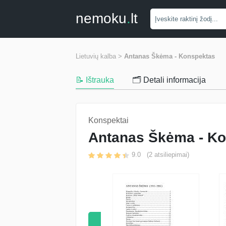
nemoku
.
lt
Lietuvių kalba >
Antanas Škėma - Konspektas
📝 Ištrauka
🗂️ Detali informacija
Konspektai
Antanas Škėma - K
9.0
(
2
atsiliepimai)