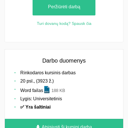
Peržiūrėti darbą
Turi dovanų kodą? Spausk čia
Darbo duomenys
Rinkodaros kursinis darbas
20 psl., (3923 ž.)
Word failas
188 KB
Lygis: Universitetinis
✅ Yra šaltiniai
Atsisiųsti šį kursinį darbą