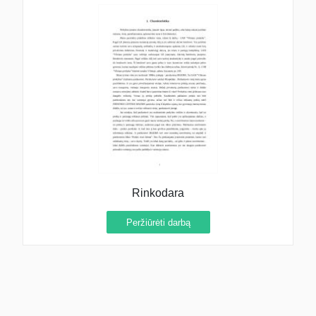
Rinkodara
Peržiūrėti darbą