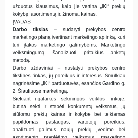
užduotus klausimus, kaip jie vertina „IKI“ prekių
kokybę, asortimentą ir, žinoma, kainas.
ĮVADAS
Darbo tikslas
– sudaryti prekybos centro
marketingo planą įvertinant marketingo aplinką, kuri
turi įtakos marketingo galimybėms. Marketingo
veiksmingumą išanalizuoti pritaikius anketų
metodą.
Darbo uždaviniai – nustatyti prekybos centro
tikslines rinkas, jų poreikius ir interesus. Smulkiau
nagrinėsime „IKI“ parduotuvės, esančios Gardino g.
2, Šiauliuose marketingą.
Siekiant ilgalaikės sėkmingos veiklos rinkoje,
būtina sekti ir stebėti konkurentų veiksmus, jų
siūlomų prekių kainas ir kokybę bei teikiamas
papildomas paslaugas, vartotojų poreikius,
analizuoti galimus naujų prekių įvedimo bei
asortimento praplėtimo veiksmus, marketingo