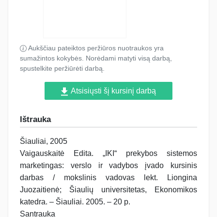
Aukščiau pateiktos peržiūros nuotraukos yra
sumažintos kokybės. Norėdami matyti visą darbą,
spustelkite peržiūrėti darbą.
Atsisiųsti šį kursinį darbą
Ištrauka
Šiauliai, 2005
Vaigauskaitė Edita. „IKI“ prekybos sistemos
marketingas: verslo ir vadybos įvado kursinis
darbas / mokslinis vadovas lekt. Liongina
Juozaitienė; Šiaulių universitetas, Ekonomikos
katedra. – Šiauliai. 2005. – 20 p.
Santrauka