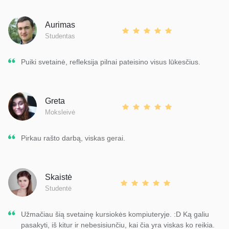
Aurimas
Studentas
Puiki svetainė, refleksija pilnai pateisino visus lūkesčius.
Greta
Moksleivė
Pirkau rašto darbą, viskas gerai.
Skaistė
Studentė
Užmačiau šią svetainę kursiokės kompiuteryje. :D Ką galiu
pasakyti, iš kitur ir nebesisiunčiu, kai čia yra viskas ko reikia.