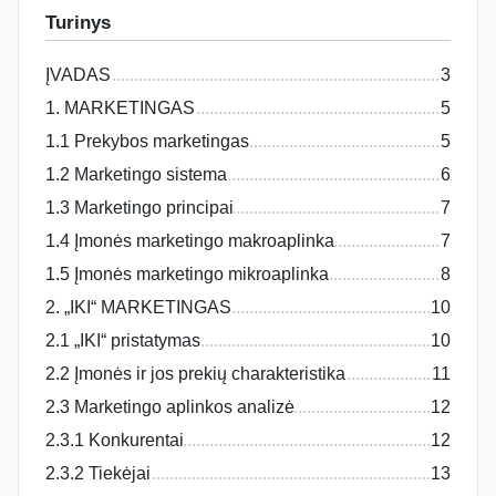
Turinys
ĮVADAS
3
1. MARKETINGAS
5
1.1 Prekybos marketingas
5
1.2 Marketingo sistema
6
1.3 Marketingo principai
7
1.4 Įmonės marketingo makroaplinka
7
1.5 Įmonės marketingo mikroaplinka
8
2. „IKI“ MARKETINGAS
10
2.1 „IKI“ pristatymas
10
2.2 Įmonės ir jos prekių charakteristika
11
2.3 Marketingo aplinkos analizė
12
2.3.1 Konkurentai
12
2.3.2 Tiekėjai
13