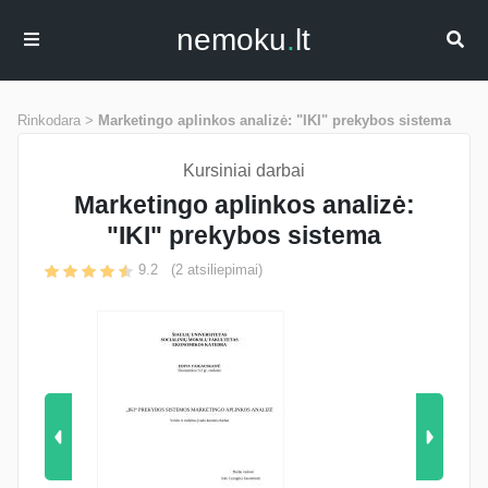
nemoku
.
lt
Rinkodara >
Marketingo aplinkos analizė: "IKI" prekybos sistema
Kursiniai darbai
Marketingo aplinkos analizė:
"IKI" prekybos sistema
9.2
(
2
atsiliepimai)