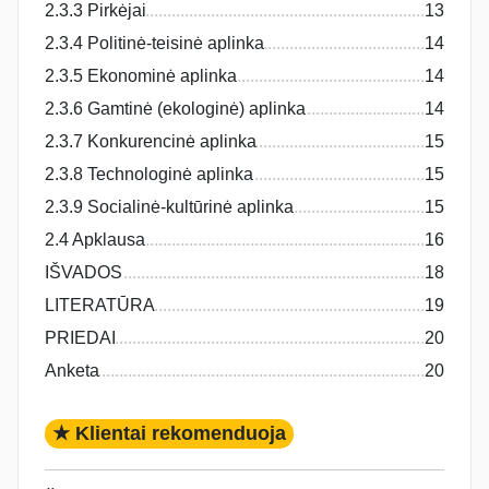
2.3.3 Pirkėjai
13
2.3.4 Politinė-teisinė aplinka
14
2.3.5 Ekonominė aplinka
14
2.3.6 Gamtinė (ekologinė) aplinka
14
2.3.7 Konkurencinė aplinka
15
2.3.8 Technologinė aplinka
15
2.3.9 Socialinė-kultūrinė aplinka
15
2.4 Apklausa
16
IŠVADOS
18
LITERATŪRA
19
PRIEDAI
20
Anketa
20
★ Klientai rekomenduoja