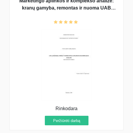
Marketingo aplinkos ir komplekso analizė:
kranų gamyba, remontas ir nuoma UAB
"Mažeikių strėlė"
Rinkodara
Peržiūrėti darbą