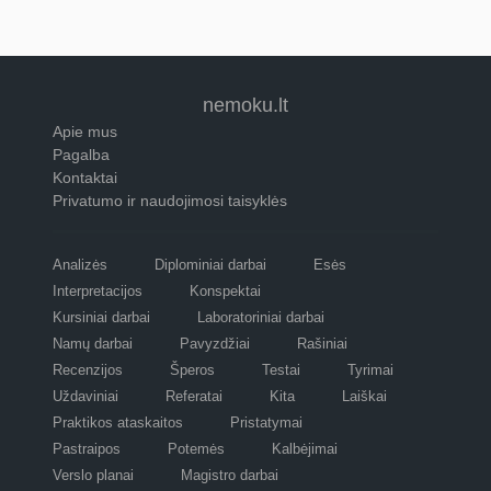
nemoku.lt
Apie mus
Pagalba
Kontaktai
Privatumo ir naudojimosi taisyklės
Analizės
Diplominiai darbai
Esės
Interpretacijos
Konspektai
Kursiniai darbai
Laboratoriniai darbai
Namų darbai
Pavyzdžiai
Rašiniai
Recenzijos
Šperos
Testai
Tyrimai
Uždaviniai
Referatai
Kita
Laiškai
Praktikos ataskaitos
Pristatymai
Pastraipos
Potemės
Kalbėjimai
Verslo planai
Magistro darbai