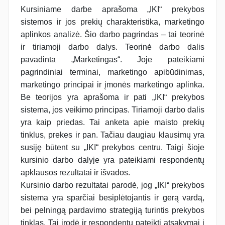
Kursiniame darbe aprašoma „IKI“ prekybos
sistemos ir jos prekių charakteristika, marketingo
aplinkos analizė. Šio darbo pagrindas – tai teorinė
ir tiriamoji darbo dalys. Teorinė darbo dalis
pavadinta „Marketingas“. Joje pateikiami
pagrindiniai terminai, marketingo apibūdinimas,
marketingo principai ir įmonės marketingo aplinka.
Be teorijos yra aprašoma ir pati „IKI“ prekybos
sistema, jos veikimo principas. Tiriamoji darbo dalis
yra kaip priedas. Tai anketa apie maisto prekių
tinklus, prekes ir pan. Tačiau daugiau klausimų yra
susiję būtent su „IKI“ prekybos centru. Taigi šioje
kursinio darbo dalyje yra pateikiami respondentų
apklausos rezultatai ir išvados.
Kursinio darbo rezultatai parodė, jog „IKI“ prekybos
sistema yra sparčiai besiplėtojantis ir gerą vardą,
bei pelningą pardavimo strategiją turintis prekybos
tinklas. Tai įrodė ir respondentų pateikti atsakymai į