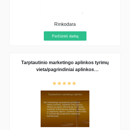
Rinkodara
Peržiūrėti darbą
Tarptautinio marketingo aplinkos tyrimų
vieta/pagrindiniai aplinkos
elementai/ekonominė aplinka