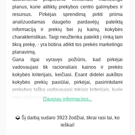
planus, kurie atitiktų prekybos centro galimybes ir
resursus. Pirkėjas sprendimą pirkti priima
analizuodamas daugelio pardavėjų pateiktą
informaciją ir prekių bei jų kainų, kokybės
charakteristikas. Taigi neužtenka pateikti į rinką tam
tikrą prekę, - yra būtina atlikti tos prekės marketingo
planavimą.
Gana ilgai vyravęs požiūris, kad pirkėjai
vadovaujasi tik racionaliais kainos ir prekės
kokybės kriterijais, keičiasi. Esant didelei aukštos
kokybės prekių pasiūlai, pirkėjai, pasirinkdami
prekybos tašką vadovaujasi tokiais kriterijais, kurie
nėra apčiuopiami...
Daugiau informacijos...
Šį darbą sudaro 3923 žodžiai, tikrai rasi tai, ko
ieškai!