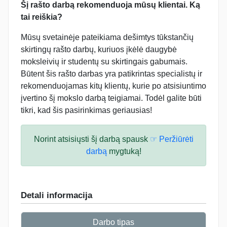
Šį rašto darbą rekomenduoja mūsų klientai. Ką
tai reiškia?
Mūsų svetainėje pateikiama dešimtys tūkstančių
skirtingų rašto darbų, kuriuos įkėlė daugybė
moksleivių ir studentų su skirtingais gabumais.
Būtent šis rašto darbas yra patikrintas specialistų ir
rekomenduojamas kitų klientų, kurie po atsisiuntimo
įvertino šį mokslo darbą teigiamai. Todėl galite būti
tikri, kad šis pasirinkimas geriausias!
Norint atsisiųsti šį darbą spausk
☞ Peržiūrėti
darbą
mygtuką!
Detali informacija
Darbo tipas