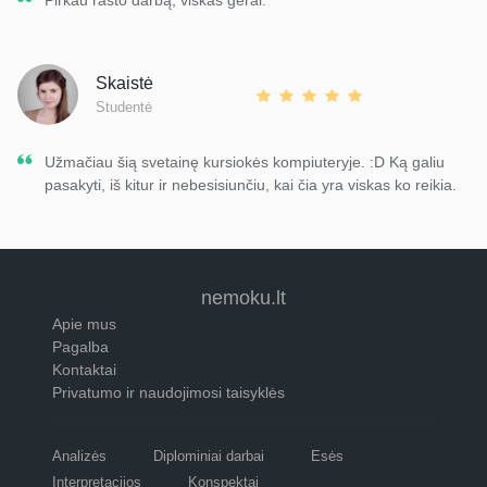
Skaistė
Studentė
Užmačiau šią svetainę kursiokės kompiuteryje. :D Ką galiu
pasakyti, iš kitur ir nebesisiunčiu, kai čia yra viskas ko reikia.
nemoku.lt
Apie mus
Pagalba
Kontaktai
Privatumo ir naudojimosi taisyklės
Analizės
Diplominiai darbai
Esės
Interpretacijos
Konspektai