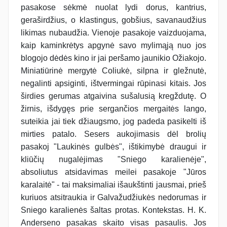
pasakose sėkmė nuolat lydi dorus, kantrius,
geraširdžius, o klastingus, gobšius, savanaudžius
likimas nubaudžia. Vienoje pasakoje vaizduojama,
kaip kaminkrėtys apgynė savo mylimąją nuo jos
blogojo dėdės kino ir jai peršamo jaunikio Ožiakojo.
Miniatiūrinė mergytė Coliukė, silpna ir gležnutė,
negalinti apsiginti, ištvermingai rūpinasi kitais. Jos
širdies gerumas atgaivina sušalusią kregždutę. O
žirnis, išdygęs prie sergančios mergaitės lango,
suteikia jai tiek džiaugsmo, jog padeda pasikelti iš
mirties patalo. Sesers aukojimasis dėl brolių
pasakoj "Laukinės gulbės", ištikimybė draugui ir
kliūčių nugalėjimas "Sniego karalienėje",
absoliutus atsidavimas meilei pasakoje "Jūros
karalaitė" - tai maksimaliai išaukštinti jaus­mai, prieš
kuriuos atsitraukia ir Galvažudžiukės nedorumas ir
Sniego karalienės šaltas protas. Kontekstas. H. K.
Anderseno pasakas skaito visas pasaulis. Jos