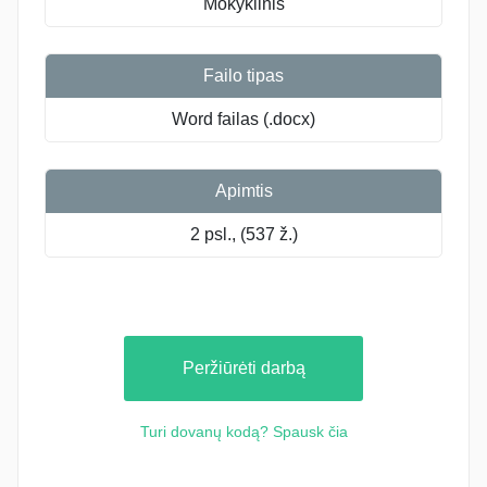
Mokyklinis
Failo tipas
Word failas (.docx)
Apimtis
2 psl., (537 ž.)
Peržiūrėti darbą
Turi dovanų kodą? Spausk čia