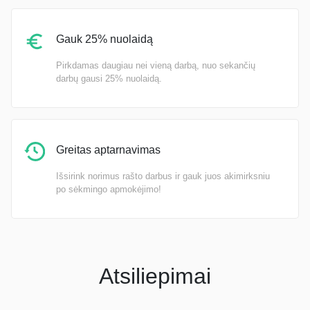
Gauk 25% nuolaidą
Pirkdamas daugiau nei vieną darbą, nuo sekančių
darbų gausi 25% nuolaidą.
Greitas aptarnavimas
Išsirink norimus rašto darbus ir gauk juos akimirksniu
po sėkmingo apmokėjimo!
Atsiliepimai