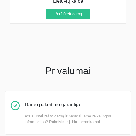
Lietuvių kalba
Peržiūrėti darbą
Privalumai
Darbo pakeitimo garantija
Atsisiuntei rašto darbą ir neradai jame reikalingos
informacijos? Pakeisime jį kitu nemokamai.