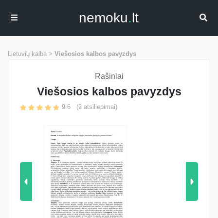
nemoku
.
lt
Lietuvių kalba >
Viešosios kalbos pavyzdys
Rašiniai
Viešosios kalbos pavyzdys
9.6
(
2
atsiliepimai)