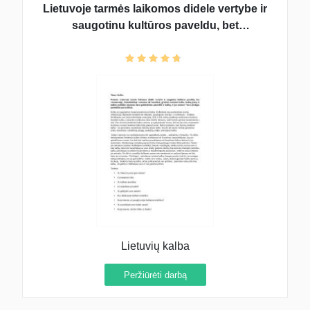
Lietuvoje tarmės laikomos didele vertybe ir
saugotinu kultūros paveldu, bet
visuomenėje, žiniasklaidoje vartotina tik
bendrinė, griežtai norminė kalba. Kokią įtaką
ši kalbos politikos nuostata daro
galimybėms puoselėti i
Lietuvių kalba
Peržiūrėti darbą