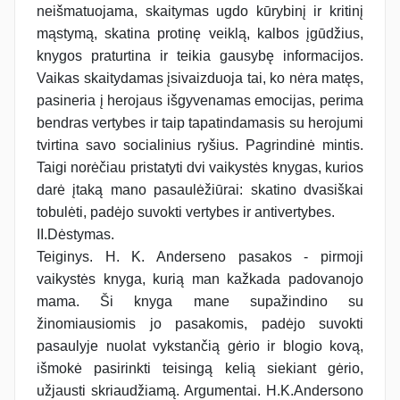
neišmatuojama, skaitymas ugdo kūrybinį ir kritinį
mąstymą, skatina protinę veiklą, kalbos įgūdžius,
knygos praturtina ir teikia gausybę informacijos.
Vaikas skaitydamas įsivaizduoja tai, ko nėra matęs,
pasineria į herojaus išgyvenamas emocijas, perima
bendras vertybes ir taip tapatindamasis su herojumi
tvirtina savo socialinius ryšius. Pagrindinė mintis.
Taigi norėčiau pristatyti dvi vaikystės knygas, kurios
darė įtaką mano pasaulėžiūrai: skatino dvasiškai
tobulėti, padėjo suvokti vertybes ir antivertybes.
II.Dėstymas.
Teiginys. H. K. Anderseno pasakos - pirmoji
vaikystės knyga, kurią man kažkada padovanojo
mama. Ši knyga mane supažindino su
žinomiausiomis jo pasakomis, padėjo suvokti
pasaulyje nuolat vykstančią gėrio ir blogio kovą,
išmokė pasirinkti teisingą kelią siekiant gėrio,
užjausti skriaudžiamą. Argumentai. H.K.Andersono