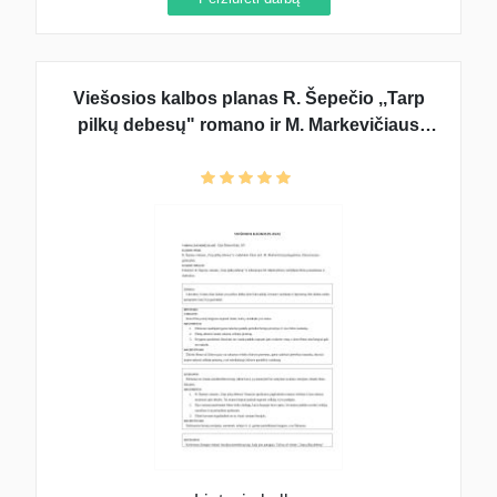
Viešosios kalbos planas R. Šepečio ,,Tarp
pilkų debesų" romano ir M. Markevičiaus
vaidybinio filmo palyginimas