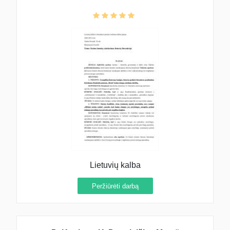
Lietuvių kalba
Peržiūrėti darbą