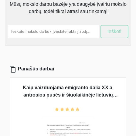
Mūsų mokslo darbų bazėje yra daugybė įvairių mokslo
darbų, todėl tikrai atrasi sau tinkamą!
Ieškoti
Panašūs darbai
Kaip vaizduojama emigranto dalia XX a.
antrosios pusės ir šiuolaikinėje lietuvių
literatūroje? Kalbos plano pavyzdys