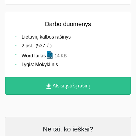
Darbo duomenys
Lietuvių kalbos rašinys
2 psl., (537 ž.)
Word failas
14 KB
Lygis: Mokyklinis
Atsisiųsti šį rašinį
Ne tai, ko ieškai?