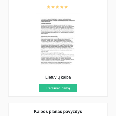
atveriančios kalbos – kokias svarbu pažinti,
kokias išmokti?
Lietuvių kalba
Peržiūrėti darbą
Kalbos planas pavyzdys