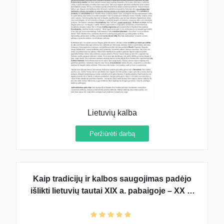
Lietuvių kalba
Peržiūrėti darbą
Kaip tradicijų ir kalbos saugojimas padėjo
išlikti lietuvių tautai XIX a. pabaigoje – XX a.
pradžioje? planas