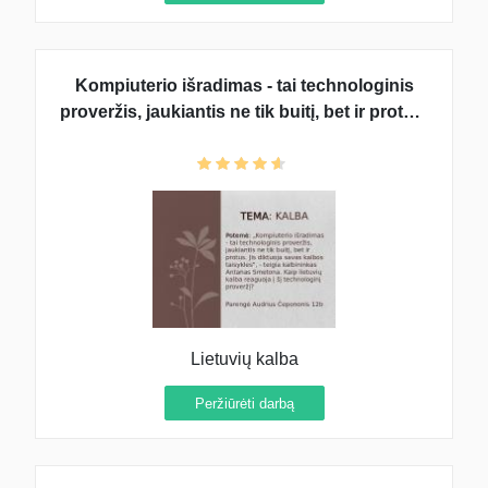
Kompiuterio išradimas - tai technologinis
proveržis, jaukiantis ne tik buitį, bet ir protus.
Jis diktuoja savas kalbos taisykles. Kaip
lietuvių kalba reaguoja į šį technologinį
proveržį?
Lietuvių kalba
Peržiūrėti darbą