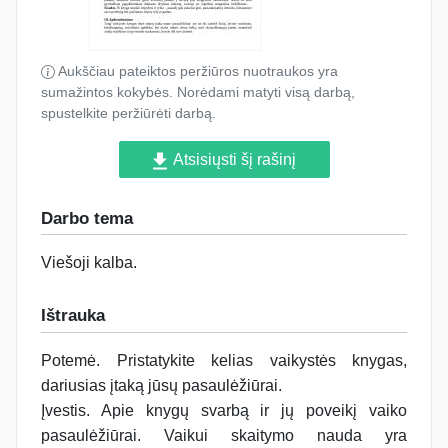
Aukščiau pateiktos peržiūros nuotraukos yra
sumažintos kokybės. Norėdami matyti visą darbą,
spustelkite peržiūrėti darbą.
Atsisiųsti šį rašinį
Darbo tema
Viešoji kalba
.
Ištrauka
Potemė. Pristatykite kelias vaikystės knygas,
dariusias įtaką jūsų pasaulėžiūrai.
Įvestis. Apie knygų svarbą ir jų poveikį vaiko
pasaulėžiūrai. Vaikui skaitymo nauda yra