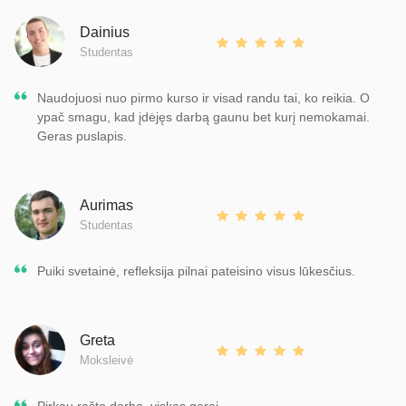
Dainius
Studentas
Naudojuosi nuo pirmo kurso ir visad randu tai, ko reikia. O
ypač smagu, kad įdėjęs darbą gaunu bet kurį nemokamai.
Geras puslapis.
Aurimas
Studentas
Puiki svetainė, refleksija pilnai pateisino visus lūkesčius.
Greta
Moksleivė
Pirkau rašto darbą, viskas gerai.