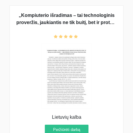
„Kompiuterio išradimas – tai technologinis
proveržis, jaukiantis ne tik buitį, bet ir protus.
Jis diktuoja savas kalbos taisykles“, – teigia
kalbininkas Antanas Smetona. Kaip lietuvių
kalba reaguoja į šį technologinį proveržį?
Lietuvių kalba
Peržiūrėti darbą