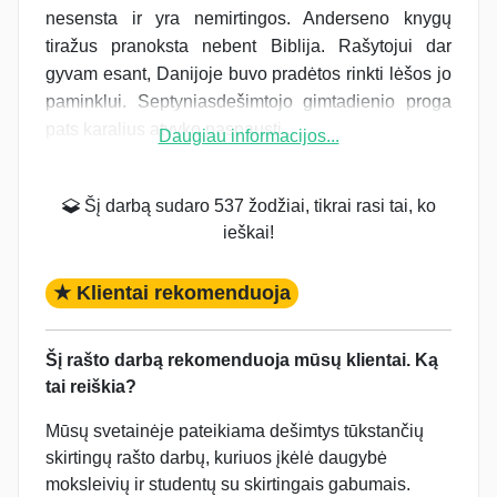
nesensta ir yra nemirtingos. Anderseno knygų
tiražus pranoksta nebent Biblija. Rašytojui dar
gyvam esant, Danijoje buvo pradėtos rinkti lėšos jo
paminklui. Septyniasdešimtojo gimtadienio proga
pats karalius atvyko paspausti...
Daugiau informacijos...
Šį darbą sudaro 537 žodžiai, tikrai rasi tai, ko
ieškai!
★ Klientai rekomenduoja
Šį rašto darbą rekomenduoja mūsų klientai. Ką
tai reiškia?
Mūsų svetainėje pateikiama dešimtys tūkstančių
skirtingų rašto darbų, kuriuos įkėlė daugybė
moksleivių ir studentų su skirtingais gabumais.