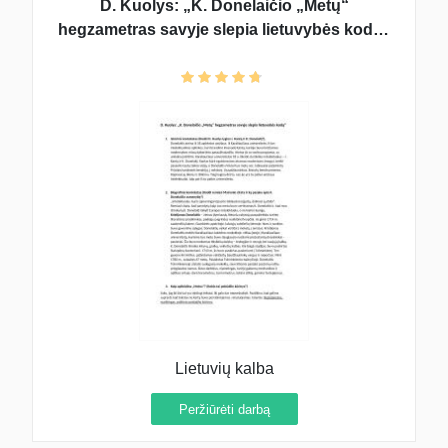
D. Kuolys: „K. Donelaičio „Metų“
hegzametras savyje slepia lietuvybės kodą“
kalbos analizė pagal klausimus
Lietuvių kalba
Peržiūrėti darbą