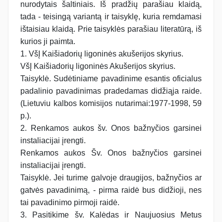
nurodytais šaltiniais. Iš pradžių parašiau klaidą,
tada - teisingą variantą ir taisyklę, kuria remdamasi
ištaisiau klaidą. Prie taisyklės parašiau literatūrą, iš
kurios ji paimta.
1. VšĮ Kaišiadorių ligoninės akušerijos skyrius.
VšĮ Kaišiadorių ligoninės Akušerijos skyrius.
Taisyklė. Sudėtiniame pavadinime esantis oficialus
padalinio pavadinimas pradedamas didžiąja raide.
(Lietuviu kalbos komisijos nutarimai:1977-1998, 59
p.).
2. Renkamos aukos šv. Onos bažnyčios garsinei
instaliacijai įrengti.
Renkamos aukos Šv. Onos bažnyčios garsinei
instaliacijai įrengti.
Taisyklė. Jei turime galvoje draugijos, bažnyčios ar
gatvės pavadinimą, - pirma raidė bus didžioji, nes
tai pavadinimo pirmoji raidė.
3. Pasitikime šv. Kalėdas ir Naujuosius Metus