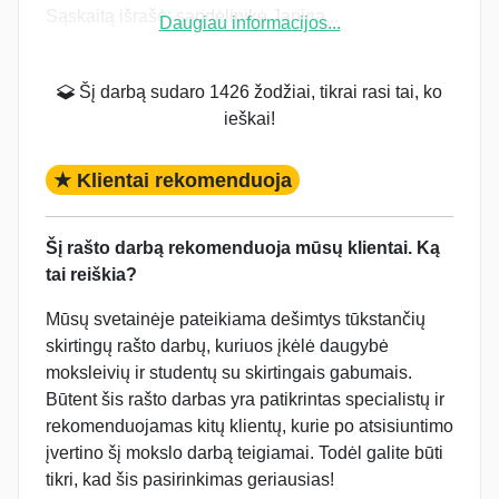
Sąskaitą išrašė: sandėlinikė Janina...
Daugiau informacijos...
Šį darbą sudaro 1426 žodžiai, tikrai rasi tai, ko
ieškai!
★ Klientai rekomenduoja
Šį rašto darbą rekomenduoja mūsų klientai. Ką
tai reiškia?
Mūsų svetainėje pateikiama dešimtys tūkstančių
skirtingų rašto darbų, kuriuos įkėlė daugybė
moksleivių ir studentų su skirtingais gabumais.
Būtent šis rašto darbas yra patikrintas specialistų ir
rekomenduojamas kitų klientų, kurie po atsisiuntimo
įvertino šį mokslo darbą teigiamai. Todėl galite būti
tikri, kad šis pasirinkimas geriausias!