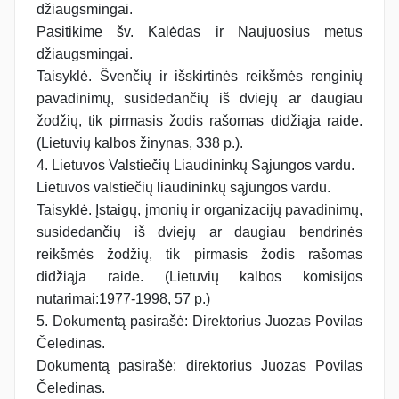
džiaugsmingai.
Pasitikime šv. Kalėdas ir Naujuosius metus
džiaugsmingai.
Taisyklė. Švenčių ir išskirtinės reikšmės renginių
pavadinimų, susidedančių iš dviejų ar daugiau
žodžių, tik pirmasis žodis rašomas didžiąja raide.
(Lietuvių kalbos žinynas, 338 p.).
4. Lietuvos Valstiečių Liaudininkų Sąjungos vardu.
Lietuvos valstiečių liaudininkų sąjungos vardu.
Taisyklė. Įstaigų, įmonių ir organizacijų pavadinimų,
susidedančių iš dviejų ar daugiau bendrinės
reikšmės žodžių, tik pirmasis žodis rašomas
didžiąja raide. (Lietuvių kalbos komisijos
nutarimai:1977-1998, 57 p.)
5. Dokumentą pasirašė: Direktorius Juozas Povilas
Čeledinas.
Dokumentą pasirašė: direktorius Juozas Povilas
Čeledinas.