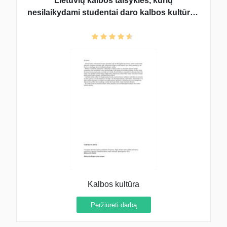
Lietuvių kalbos taisyklės, kurių
nesilaikydami studentai daro kalbos kultūros
klaidas
Kalbos kultūra
Peržiūrėti darbą