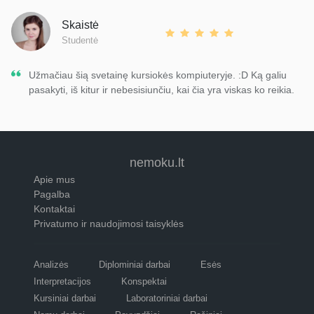
Skaistė
Studentė
Užmačiau šią svetainę kursiokės kompiuteryje. :D Ką galiu
pasakyti, iš kitur ir nebesisiunčiu, kai čia yra viskas ko reikia.
nemoku.lt
Apie mus
Pagalba
Kontaktai
Privatumo ir naudojimosi taisyklės
Analizės
Diplominiai darbai
Esės
Interpretacijos
Konspektai
Kursiniai darbai
Laboratoriniai darbai