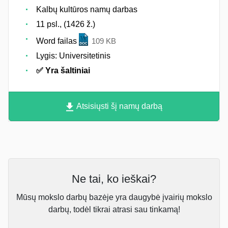
Kalbų kultūros namų darbas
11 psl., (1426 ž.)
Word failas
109 KB
Lygis: Universitetinis
✅ Yra šaltiniai
Atsisiųsti šį namų darbą
Ne tai, ko ieškai?
Mūsų mokslo darbų bazėje yra daugybė įvairių mokslo
darbų, todėl tikrai atrasi sau tinkamą!