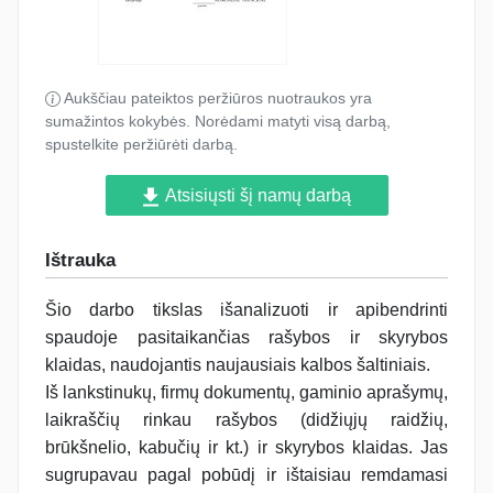
Aukščiau pateiktos peržiūros nuotraukos yra
sumažintos kokybės. Norėdami matyti visą darbą,
spustelkite peržiūrėti darbą.
Atsisiųsti šį namų darbą
Ištrauka
Šio darbo tikslas išanalizuoti ir apibendrinti
spaudoje pasitaikančias rašybos ir skyrybos
klaidas, naudojantis naujausiais kalbos šaltiniais.
Iš lankstinukų, firmų dokumentų, gaminio aprašymų,
laikraščių rinkau rašybos (didžiųjų raidžių,
brūkšnelio, kabučių ir kt.) ir skyrybos klaidas. Jas
sugrupavau pagal pobūdį ir ištaisiau remdamasi