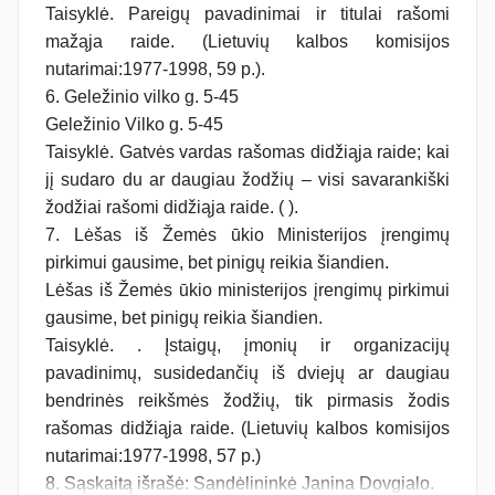
Taisyklė. Pareigų pavadinimai ir titulai rašomi
mažąja raide. (Lietuvių kalbos komisijos
nutarimai:1977-1998, 59 p.).
6. Geležinio vilko g. 5-45
Geležinio Vilko g. 5-45
Taisyklė. Gatvės vardas rašomas didžiąja raide; kai
jį sudaro du ar daugiau žodžių – visi savarankiški
žodžiai rašomi didžiąja raide. ( ).
7. Lėšas iš Žemės ūkio Ministerijos įrengimų
pirkimui gausime, bet pinigų reikia šiandien.
Lėšas iš Žemės ūkio ministerijos įrengimų pirkimui
gausime, bet pinigų reikia šiandien.
Taisyklė. . Įstaigų, įmonių ir organizacijų
pavadinimų, susidedančių iš dviejų ar daugiau
bendrinės reikšmės žodžių, tik pirmasis žodis
rašomas didžiąja raide. (Lietuvių kalbos komisijos
nutarimai:1977-1998, 57 p.)
8. Sąskaitą išrašė: Sandėlininkė Janina Dovgialo.