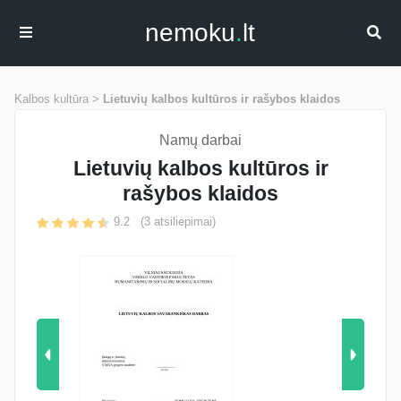
nemoku
.
lt
Kalbos kultūra >
Lietuvių kalbos kultūros ir rašybos klaidos
Namų darbai
Lietuvių kalbos kultūros ir
rašybos klaidos
9.2
(
3
atsiliepimai)