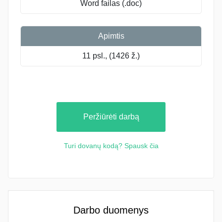
Word failas (.doc)
Apimtis
11 psl., (1426 ž.)
Peržiūrėti darbą
Turi dovanų kodą? Spausk čia
Darbo duomenys