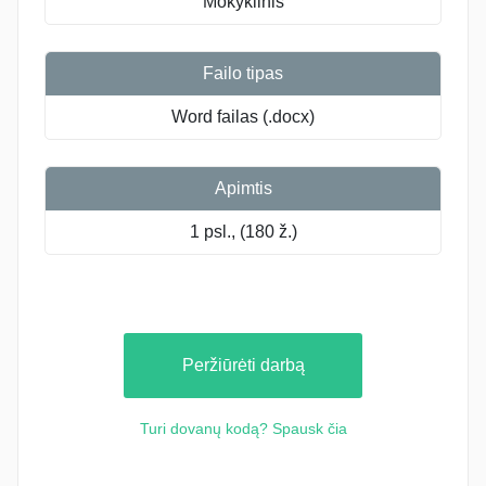
Mokyklinis
Failo tipas
Word failas (.docx)
Apimtis
1 psl., (180 ž.)
Peržiūrėti darbą
Turi dovanų kodą? Spausk čia