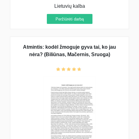
Lietuvių kalba
Peržiūrėti darbą
Atmintis: kodėl žmoguje gyva tai, ko jau
nėra? (Biliūnas, Mačernis, Sruoga)