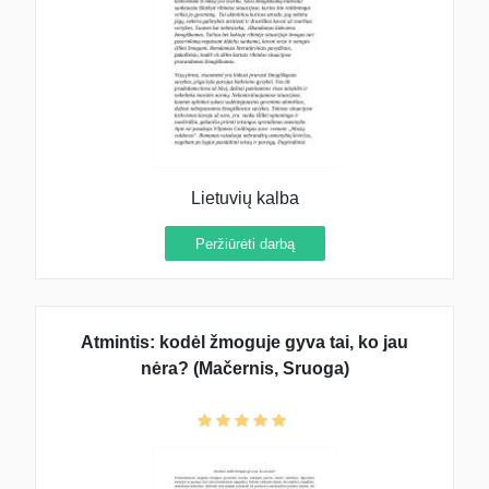
Lietuvių kalba
Peržiūrėti darbą
Atmintis: kodėl žmoguje gyva tai, ko jau
nėra? (Mačernis, Sruoga)