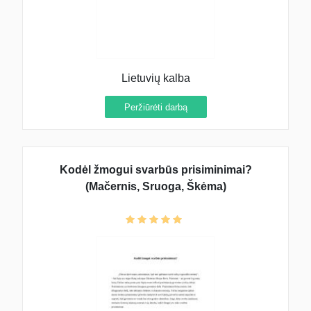
Lietuvių kalba
Peržiūrėti darbą
Kodėl žmogui svarbūs prisiminimai?
(Mačernis, Sruoga, Škėma)