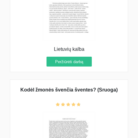
Lietuvių kalba
Peržiūrėti darbą
Kodėl žmonės švenčia šventes? (Sruoga)