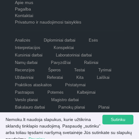
Apie mus
Pagalba
Kontaktai
Privatumo ir naudojimosi taisyklės
Analizės
Diplominiai darbai
Esės
Interpretacijos
Konspektai
Kursiniai darbai
Laboratoriniai darbai
Namų darbai
Pavyzdžiai
Rašiniai
Recenzijos
Šperos
Testai
Tyrimai
Uždaviniai
Referatai
Kita
Laiškai
Praktikos ataskaitos
Pristatymai
Pastraipos
Potemės
Kalbėjimai
Verslo planai
Magistro darbai
Bakalauro darbai
Pamokų planai
Planai
Refleksijos
Scenarijai
Nemoku.lt naudoja slapukus, kurie užtikrina
Sutinku
sklandų tinklapio naudojimą. Paspaudę „sutinku“
arba toliau tęsdami naršymą svetainėje Jūs sutinkate su slapukų
Visos teisės saugomos © nemoku.lt 2007 - 2026.
Atsisiųsti šį rašinį