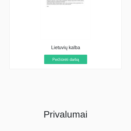
Lietuvių kalba
Peržiūrėti darbą
Privalumai