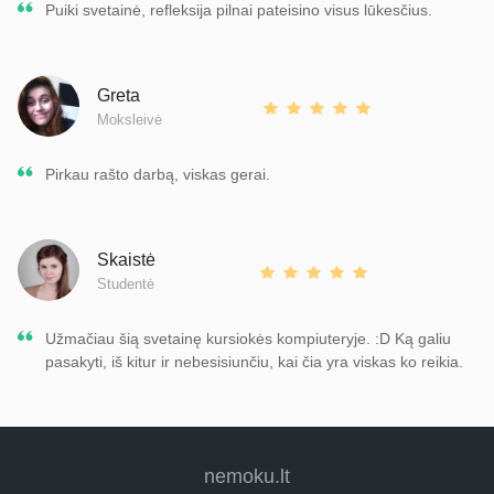
Puiki svetainė, refleksija pilnai pateisino visus lūkesčius.
Greta
Moksleivė
Pirkau rašto darbą, viskas gerai.
Skaistė
Studentė
Užmačiau šią svetainę kursiokės kompiuteryje. :D Ką galiu
pasakyti, iš kitur ir nebesisiunčiu, kai čia yra viskas ko reikia.
nemoku.lt