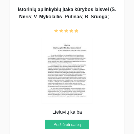
Istorinių aplinkybių įtaka kūrybos laisvei (S.
Nėris; V. Mykolaitis- Putinas; B. Sruoga; A.
Škėma)
Lietuvių kalba
Peržiūrėti darbą