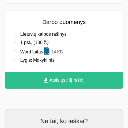
Darbo duomenys
Lietuvių kalbos rašinys
1 psl., (180 ž.)
Word failas
14 KB
Lygis: Mokyklinis
Atsisiųsti šį rašinį
Ne tai, ko ieškai?