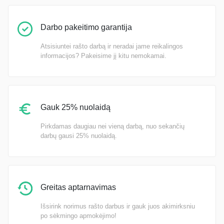
Darbo pakeitimo garantija
Atsisiuntei rašto darbą ir neradai jame reikalingos
informacijos? Pakeisime jį kitu nemokamai.
Gauk 25% nuolaidą
Pirkdamas daugiau nei vieną darbą, nuo sekančių
darbų gausi 25% nuolaidą.
Greitas aptarnavimas
Išsirink norimus rašto darbus ir gauk juos akimirksniu
po sėkmingo apmokėjimo!