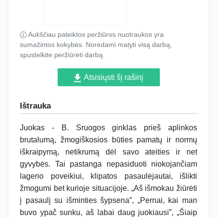
Aukščiau pateiktos peržiūros nuotraukos yra
sumažintos kokybės. Norėdami matyti visą darbą,
spustelkite peržiūrėti darbą.
Atsisiųsti šį rašinį
Ištrauka
Juokas - B. Sruogos ginklas prieš aplinkos
brutalumą, žmogiškosios būties pamatų ir normų
iškraipymą, netikrumą dėl savo ateities ir net
gyvybės. Tai pastanga nepasiduoti niokojančiam
lagerio poveikiui, klipatos pasaulėjautai, išlikti
žmogumi bet kurioje situacijoje. „Aš išmokau žiūrėti
į pasaulį su išminties šypsena”, „Pernai, kai man
buvo ypač sunku, aš labai daug juokiausi”, „Šiaip