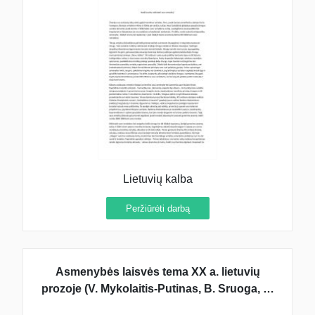
Lietuvių kalba
Peržiūrėti darbą
Asmenybės laisvės tema XX a. lietuvių
prozoje (V. Mykolaitis-Putinas, B. Sruoga, A.
Škėma)