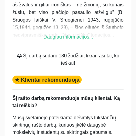
aš žvalus ir giliai ironiškas – ne žmonių, su kuriais
žūsiu, bet viso plačiojo pasaulio atžvilgiu” (B.
Sruogos laiškai V. Sruogienei 1943, rugpjūčio
15,1944, gegužės 13, 28), – šios eilutės iš Štuthofo
nedviprasmiškai rodo „Dievų miško” tonacijos...
Daugiau informacijos...
Šį darbą sudaro 180 žodžiai, tikrai rasi tai, ko
ieškai!
★ Klientai rekomenduoja
Šį rašto darbą rekomenduoja mūsų klientai. Ką
tai reiškia?
Mūsų svetainėje pateikiama dešimtys tūkstančių
skirtingų rašto darbų, kuriuos įkėlė daugybė
moksleivių ir studentų su skirtingais gabumais.