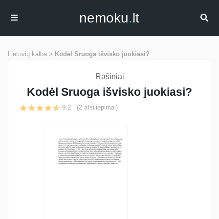
nemoku
.
lt
Lietuvių kalba >
Kodėl Sruoga išvisko juokiasi?
Rašiniai
Kodėl Sruoga išvisko juokiasi?
9.2
(
2
atsiliepimai)