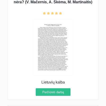
nėra? (V. Mačernis, A. Škėma, M. Martinaitis)
Lietuvių kalba
Peržiūrėti darbą