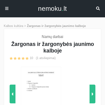
nemoku
.
lt
Kalbos kultūra >
Žargonas ir žargonybės jaunimo kalboje
Namų darbai
Žargonas ir žargonybės jaunimo
kalboje
10
(
1
atsiliepimai)