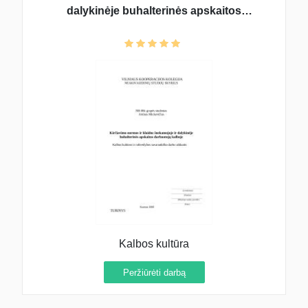
dalykinėje buhalterinės apskaitos
darbuotojų kalboje
Kalbos kultūra
Peržiūrėti darbą