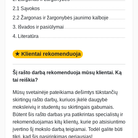
2.1 Sąvokos
2.2 Žargonas ir žargonybės jaunimo kalboje
3. Išvados ir pasiūlymai
4. Literatūra
★ Klientai rekomenduoja
Šį rašto darbą rekomenduoja mūsų klientai. Ką
tai reiškia?
Mūsų svetainėje pateikiama dešimtys tūkstančių
skirtingų rašto darbų, kuriuos įkėlė daugybė
moksleivių ir studentų su skirtingais gabumais.
Būtent šis rašto darbas yra patikrintas specialistų ir
rekomenduojamas kitų klientų, kurie po atsisiuntimo
įvertino šį mokslo darbą teigiamai. Todėl galite būti
tikri, kad šis pasirinkimas geriausias!