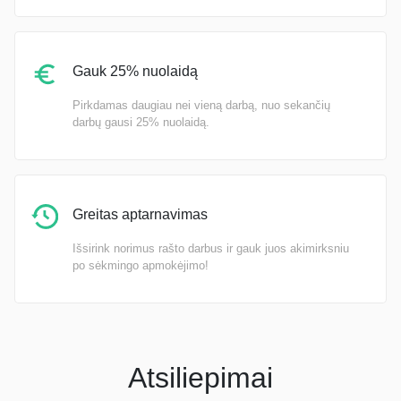
Gauk 25% nuolaidą
Pirkdamas daugiau nei vieną darbą, nuo sekančių
darbų gausi 25% nuolaidą.
Greitas aptarnavimas
Išsirink norimus rašto darbus ir gauk juos akimirksniu
po sėkmingo apmokėjimo!
Atsiliepimai