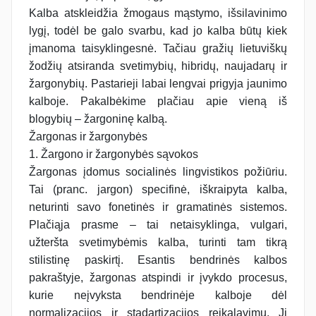
Kalba atskleidžia žmogaus mąstymo, išsilavinimo
lygį, todėl be galo svarbu, kad jo kalba būtų kiek
įmanoma taisyklingesnė. Tačiau gražių lietuviškų
žodžių atsiranda svetimybių, hibridų, naujadarų ir
žargonybių. Pastarieji labai lengvai prigyja jaunimo
kalboje. Pakalbėkime plačiau apie vieną iš
blogybių – žargoninę kalbą.
Žargonas ir žargonybės
1. Žargono ir žargonybės sąvokos
Žargonas įdomus socialinės lingvistikos požiūriu.
Tai (pranc. jargon) specifinė, iškraipyta kalba,
neturinti savo fonetinės ir gramatinės sistemos.
Plačiąja prasme – tai netaisyklinga, vulgari,
užteršta svetimybėmis kalba, turinti tam tikrą
stilistinę paskirtį. Esantis bendrinės kalbos
pakraštyje, žargonas atspindi ir įvykdo procesus,
kurie neįvyksta bendrinėje kalboje dėl
normalizacijos ir stadartizacijos reikalavimų. Jį