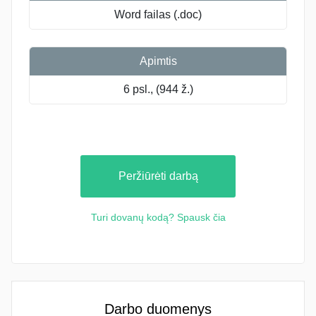
Word failas (.doc)
Apimtis
6 psl., (944 ž.)
Peržiūrėti darbą
Turi dovanų kodą? Spausk čia
Darbo duomenys