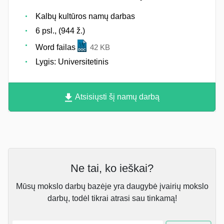
Kalbų kultūros namų darbas
6 psl., (944 ž.)
Word failas
42 KB
Lygis: Universitetinis
Atsisiųsti šį namų darbą
Ne tai, ko ieškai?
Mūsų mokslo darbų bazėje yra daugybė įvairių mokslo
darbų, todėl tikrai atrasi sau tinkamą!