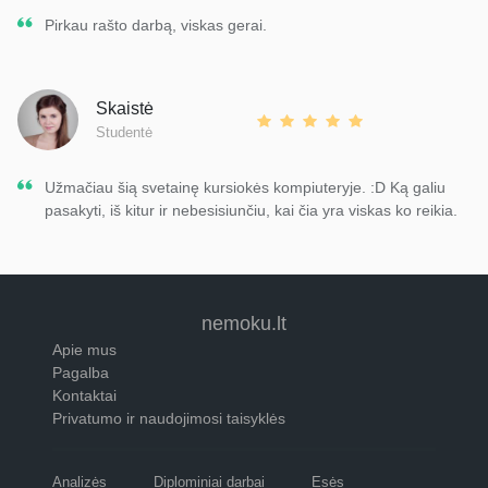
Pirkau rašto darbą, viskas gerai.
Skaistė
Studentė
Užmačiau šią svetainę kursiokės kompiuteryje. :D Ką galiu
pasakyti, iš kitur ir nebesisiunčiu, kai čia yra viskas ko reikia.
nemoku.lt
Apie mus
Pagalba
Kontaktai
Privatumo ir naudojimosi taisyklės
Analizės
Diplominiai darbai
Esės