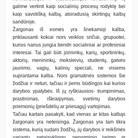
galime vertinti kaip socialinių procesų rodyklę bei
kaip savotišką kalbą, atsiradusią skirtingų kalbų
sandūroje.
Žargonas iš esmės yra šnekamoji kalba,
priklausanti kokiai nors veiklos sričiai, grupuotei,
kurios narius jungia bendri socialiniai ar profesiniai
interesai. Tai gali būti jūrininkų, karių, sportininkų,
aktorių, menininkų, moksleivių, studentų, gatvės
jaunimo, vagių, kalinių speciali, ne visiems
suprantama kalba. Nors gramatinės sistemos šie
žodžiai ir neturi, tačiau ir jiems būdingos kai kurios
darybos ypatybės. Iš jų ryškiausios- trumpinimas,
prastinimas, iškraipymas, svetimų darybos
priemonių (priešdėlių ar priesagų) vartojimas.
Tačiau kartais pasakyti, kad vienas ar kitas kalbąs
žargonais yra neteisinga. Žargonas yra tam tikra
sistema, kurią sudaro žodžių, jų darybos ir reikšmės
variantų, netaisyklingo, nenorminio tarimo ar