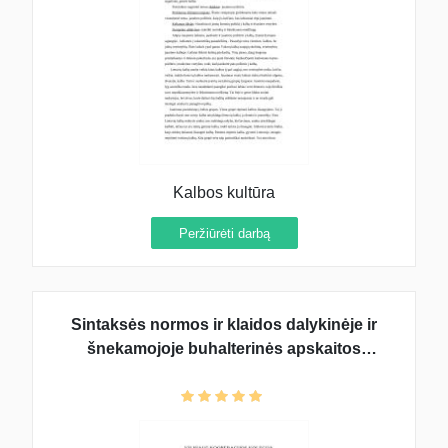
Kalbos kultūra
Peržiūrėti darbą
Sintaksės normos ir klaidos dalykinėje ir
šnekamojoje buhalterinės apskaitos
darbuotojų kalboje