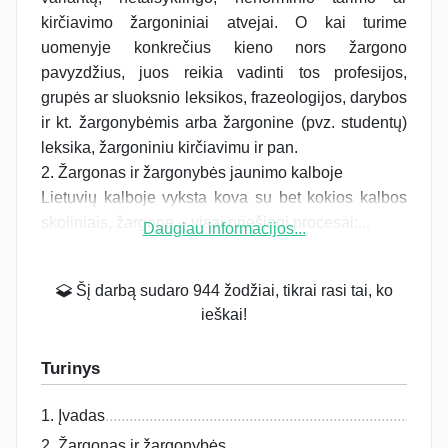
kirčiavimo žargoniniai atvejai. O kai turime
uomenyje konkrečius kieno nors žargono
pavyzdžius, juos reikia vadinti tos profesijos,
grupės ar sluoksnio leksikos, frazeologijos, darybos
ir kt. žargonybėmis arba žargonine (pvz. studentų)
leksika, žargoniniu kirčiavimu ir pan.
2. Žargonas ir žargonybės jaunimo kalboje
Lietuvių kalboje vyksta kova su bet kokios kalbos
skoliniais, žargone – visai priešingi procesai:...
Daugiau informacijos...
Šį darbą sudaro 944 žodžiai, tikrai rasi tai, ko
ieškai!
Turinys
1. Įvadas
2. Žargonas ir žargonybės