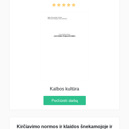
Kalbos kultūra
Peržiūrėti darbą
Kirčiavimo normos ir klaidos šnekamojoje ir