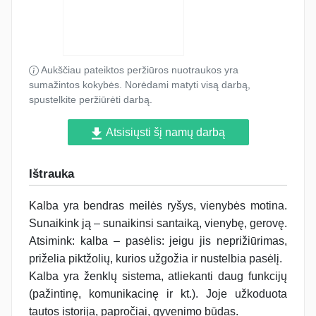
Aukščiau pateiktos peržiūros nuotraukos yra
sumažintos kokybės. Norėdami matyti visą darbą,
spustelkite peržiūrėti darbą.
Atsisiųsti šį namų darbą
Ištrauka
Kalba yra bendras meilės ryšys, vienybės motina.
Sunaikink ją – sunaikinsi santaiką, vienybę, gerovę.
Atsimink: kalba – pasėlis: jeigu jis neprižiūrimas,
priželia piktžolių, kurios užgožia ir nustelbia pasėlį.
Kalba yra ženklų sistema, atliekanti daug funkcijų
(pažintinę, komunikacinę ir kt.). Joje užkoduota
tautos istorija, papročiai, gyvenimo būdas.