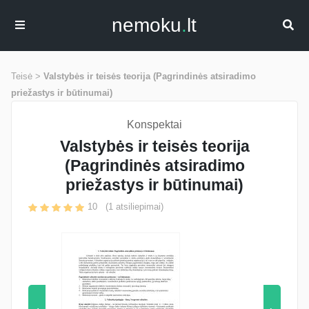
nemoku
.
lt
Teisė >
Valstybės ir teisės teorija (Pagrindinės atsiradimo
priežastys ir būtinumai)
Konspektai
Valstybės ir teisės teorija
(Pagrindinės atsiradimo
priežastys ir būtinumai)
10
(
1
atsiliepimai)