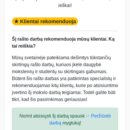
ieškai!
★ Klientai rekomenduoja
Šį rašto darbą rekomenduoja mūsų klientai. Ką
tai reiškia?
Mūsų svetainėje pateikiama dešimtys tūkstančių
skirtingų rašto darbų, kuriuos įkėlė daugybė
moksleivių ir studentų su skirtingais gabumais.
Būtent šis rašto darbas yra patikrintas specialistų ir
rekomenduojamas kitų klientų, kurie po atsisiuntimo
įvertino šį mokslo darbą teigiamai. Todėl galite būti
tikri, kad šis pasirinkimas geriausias!
Norint atsisiųsti šį darbą spausk
☞ Peržiūrėti
darbą
mygtuką!