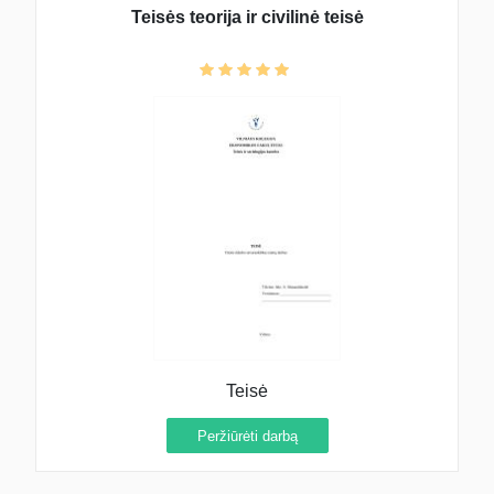
Teisės teorija ir civilinė teisė
Teisė
Peržiūrėti darbą