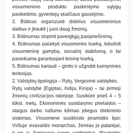
visuomeninio produkto paskirstymo sąlygų
pasikeitimo, gyventojų skaičiaus gausėjimo.
2. Būtinas organizuoti didelius visuomeninius
darbus ir įtraukti į juos daug žmonių.
3. Būtinumas slopinti pavergtųjų pasipriešinimą.
4. Būtinumas palaikyti visuomenės tvarką, tobulinti
visuomeninę gamyba, socialinį stabilumą, o tai
pasiekiama garantuojant teisinę tvarką.
5. Būtinumas kariauti – gintis ir užgrobti kaimynines
teritorijas.
2. Valstybių tipologija – Rytų, Vergovinė valstybės.
Rytų valstybė (Egiptas, Indija, Kinija) – tai pirmoji
žmonių civilizacijos istorijoje. Susikūrė prieš 4 – 5
tūkst. metų. Ekonominės susidarymo prielaidos –
staigus darbo našumo kilimas įdiegus drėkinimo
sistemas. Visuomenė susiklosto piramidės tipo:
Viršuje visavaldis monarchas, žemiau jo patarėjai,
ir po jų žemiausio rango valdininkai. Piramidės