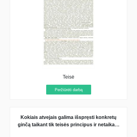
Teisė
Peržiūrėti darbą
Kokiais atvejais galima išspręsti konkretų
ginčą taikant tik teisės principus ir netaikant
teisės normų? O gal ne?