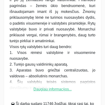
pagrindas – žemės ūkio bendruomenė, kuri
išnaudojamam imant iš jų mokesčius. Žmonių
priklausomybę lėmė ne turimos nuosavybės dydis,
o padėtis visuomenėje ir valstybės piramidėje. Rytų
valstybėje buvo ir privati nuosavybė. Monarchui
priklausė vergai, rūmai ir brangenybės, daug turto
turėjo pirkliai ir amatininkai.
Visos rytų valstybės turi daug bendro:
1. Visos rėmėsi valstybine ir visuomenine
nuosavybe.
2. Turėjo gausų valdininkų aparatą.
3. Aparatas buvo griežtai centralizuotas, jo
valdovas – absoliutinis monarchas.
4. Šių valstybių teisės sistemos pagrįstos
dieviškumu ir įtvirtintos...
Daugiau informacijos...
Šį darbą sudaro 11746 žodžiai, tikrai rasi tai, ko