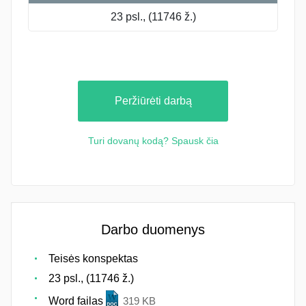
23 psl., (11746 ž.)
Peržiūrėti darbą
Turi dovanų kodą? Spausk čia
Darbo duomenys
Teisės konspektas
23 psl., (11746 ž.)
Word failas
319 KB