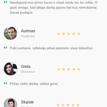
Naudojuosi nuo pirmo kurso ir visad randu tai, ko reikia. O
ypač smagu, kad įdėjęs darbą gaunu bet kurį nemokamai.
Geras puslapis.
Aurimas
Studentas
Puiki svetainė, refleksija pilnai pateisino visus lūkesčius.
Greta
Moksleivė
Pirkau rašto darbą, viskas gerai.
Skaistė