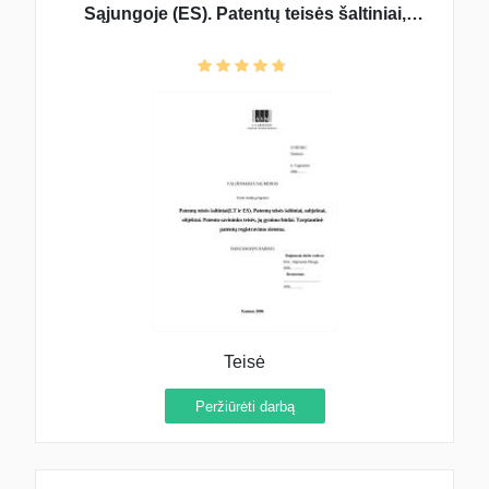
Sąjungoje (ES). Patentų teisės šaltiniai,
subjektai, objektai. Patento savininko t
Teisė
Peržiūrėti darbą