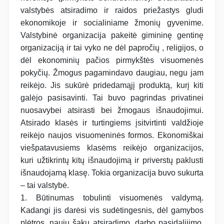
valstybės atsiradimo ir raidos priežastys gludi
ekonomikoje ir socialiniame žmonių gyvenime.
Valstybinė organizacija pakeitė gimininę gentinę
organizaciją ir tai vyko ne dėl papročių , religijos, o
dėl ekonominių pačios pirmykštės visuomenės
pokyčių. Žmogus pagamindavo daugiau, negu jam
reikėjo. Jis sukūrė pridedamąjį produktą, kurį kiti
galėjo pasisavinti. Tai buvo pagrindas privatinei
nuosavybei atsirasti bei žmogaus išnaudojimui.
Atsirado klasės ir turtingiems įsitvirtinti valdžioje
reikėjo naujos visuomeninės formos. Ekonomiškai
viešpatavusiems klasėms reikėjo organizacijos,
kuri užtikrintų kitų išnaudojimą ir priverstų paklusti
išnaudojamą klasę. Tokia organizacija buvo sukurta
– tai valstybė.
1. Būtinumas tobulinti visuomenės valdymą.
Kadangi jis darėsi vis sudėtingesnis, dėl gamybos
plėtros, naujų šakų atsiradimo, darbo pasidalijimo,