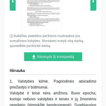
Aukščiau pateiktos peržiūros nuotraukos yra
sumažintos kokybės. Norėdami matyti visą darbą,
spustelkite peržiūrėti darbą.
Atsisiųsti šį konspektą
Ištrauka
1. Valstybės kilmė. Pagrindinės atsiradimo
priežastys ir būtinumai.
Valstybė ir teisė nėra amžinos. Buvo epocha,
kurioje nebuvo valstybės ir teisės ir jų žmonėms
nereikėjo (pirmykštė bendruomenė). Svarbiausios