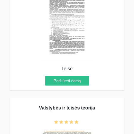
Teisė
Peržiūrėti darbą
Valstybės ir teisės teorija