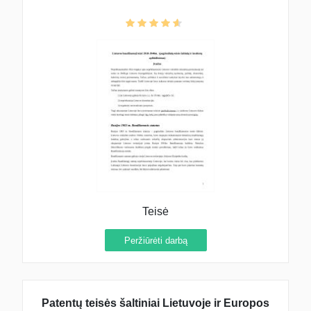
apibūdinimas)
Teisė
Peržiūrėti darbą
Patentų teisės šaltiniai Lietuvoje ir Europos