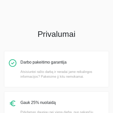
Privalumai
Darbo pakeitimo garantija
Atsisiuntei rašto darbą ir neradai jame reikalingos
informacijos? Pakeisime jį kitu nemokamai.
Gauk 25% nuolaidą
Pirkdamas daugiau nei vieną darbą, nuo sekančių