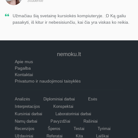
Studentė
Užmačiau šią svetainę kursiokės kompiuteryje. :D Ką galiu
pasakyti, iš kitur ir nebesisiunčiu, kai čia yra viskas ko reikia.
nemoku.lt
Apie mus
Pagalba
Kontaktai
Privatumo ir naudojimosi taisyklės
Analizės
Diplominiai darbai
Esės
Interpretacijos
Konspektai
Kursiniai darbai
Laboratoriniai darbai
Namų darbai
Pavyzdžiai
Rašiniai
Recenzijos
Šperos
Testai
Tyrimai
Uždaviniai
Referatai
Kita
Laiškai