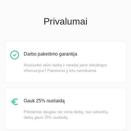
Privalumai
Darbo pakeitimo garantija
Atsisiuntei rašto darbą ir neradai jame reikalingos
informacijos? Pakeisime jį kitu nemokamai.
Gauk 25% nuolaidą
Pirkdamas daugiau nei vieną darbą, nuo sekančių
darbų gausi 25% nuolaidą.