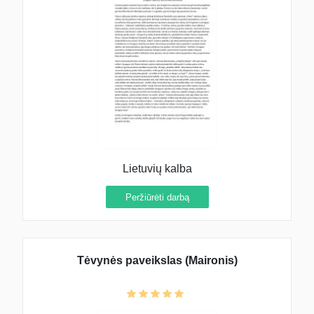
Lietuvių kalba
Peržiūrėti darbą
Tėvynės paveikslas (Maironis)