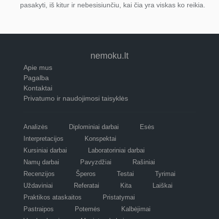
pasakyti, iš kitur ir nebesisiunčiu, kai čia yra viskas ko reikia.
nemoku.lt
Apie mus
Pagalba
Kontaktai
Privatumo ir naudojimosi taisyklės
Analizės
Diplominiai darbai
Esės
Interpretacijos
Konspektai
Kursiniai darbai
Laboratoriniai darbai
Namų darbai
Pavyzdžiai
Rašiniai
Recenzijos
Šperos
Testai
Tyrimai
Uždaviniai
Referatai
Kita
Laiškai
Praktikos ataskaitos
Pristatymai
Pastraipos
Potemės
Kalbėjimai