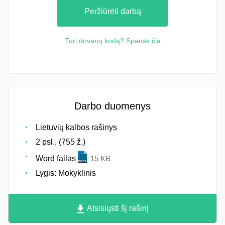
Peržiūrėti darbą
Turi dovanų kodą? Spausk čia
Darbo duomenys
Lietuvių kalbos rašinys
2 psl., (755 ž.)
Word failas
15 KB
Lygis: Mokyklinis
Atsisiųsti šį rašinį