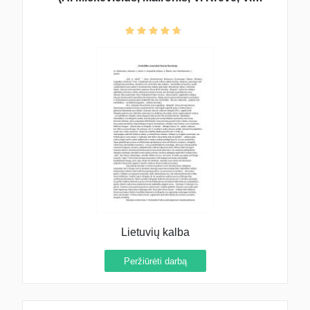
Mykolaitis-Putinas, A. Škėma, Just.
Marcinkevičius, J. Aputis)
Lietuvių kalba
Peržiūrėti darbą