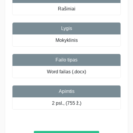
Rašiniai
Lygis
Mokyklinis
Failo tipas
Word failas (.docx)
Apimtis
2 psl., (755 ž.)