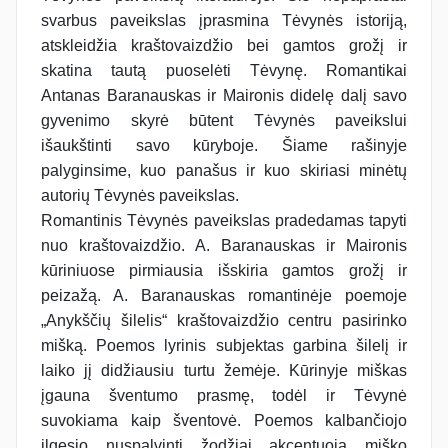
svarbus paveikslas įprasmina Tėvynės istoriją,
atskleidžia kraštovaizdžio bei gamtos grožį ir
skatina tautą puoselėti Tėvynę. Romantikai
Antanas Baranauskas ir Maironis didelę dalį savo
gyvenimo skyrė būtent Tėvynės paveikslui
išaukštinti savo kūryboje. Šiame rašinyje
palyginsime, kuo panašus ir kuo skiriasi minėtų
autorių Tėvynės paveikslas.
Romantinis Tėvynės paveikslas pradedamas tapyti
nuo kraštovaizdžio. A. Baranauskas ir Maironis
kūriniuose pirmiausia išskiria gamtos grožį ir
peizažą. A. Baranauskas romantinėje poemoje
„Anykščių šilelis“ kraštovaizdžio centru pasirinko
mišką. Poemos lyrinis subjektas garbina šilelį ir
laiko jį didžiausiu turtu žemėje. Kūrinyje miškas
įgauna šventumo prasmę, todėl ir Tėvynė
suvokiama kaip šventovė. Poemos kalbančiojo
ilgesio nuspalvinti žodžiai akcentuoja miško