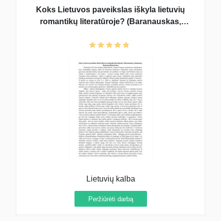
Koks Lietuvos paveikslas iškyla lietuvių
romantikų literatūroje? (Baranauskas,
Daukantas, Maironis, Mickevičius)
Lietuvių kalba
Peržiūrėti darbą