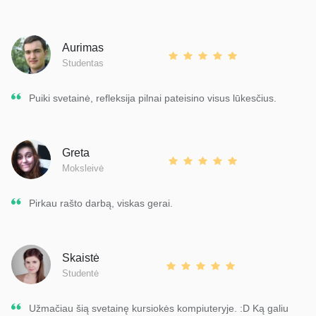
Aurimas
Studentas
Puiki svetainė, refleksija pilnai pateisino visus lūkesčius.
Greta
Moksleivė
Pirkau rašto darbą, viskas gerai.
Skaistė
Studentė
Užmačiau šią svetainę kursiokės kompiuteryje. :D Ką galiu