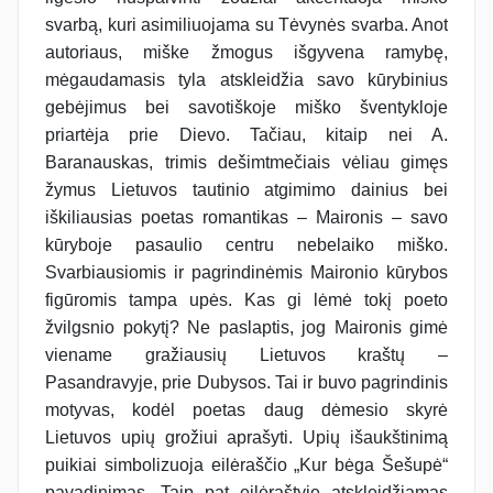
svarbą, kuri asimiliuojama su Tėvynės svarba. Anot
autoriaus, miške žmogus išgyvena ramybę,
mėgaudamasis tyla atskleidžia savo kūrybinius
gebėjimus bei savotiškoje miško šventykloje
priartėja prie Dievo. Tačiau, kitaip nei A.
Baranauskas, trimis dešimtmečiais vėliau gimęs
žymus Lietuvos tautinio atgimimo dainius bei
iškiliausias poetas romantikas – Maironis – savo
kūryboje pasaulio centru nebelaiko miško.
Svarbiausiomis ir pagrindinėmis Maironio kūrybos
figūromis tampa upės. Kas gi lėmė tokį poeto
žvilgsnio pokytį? Ne paslaptis, jog Maironis gimė
viename gražiausių Lietuvos kraštų –
Pasandravyje, prie Dubysos. Tai ir buvo pagrindinis
motyvas, kodėl poetas daug dėmesio skyrė
Lietuvos upių grožiui aprašyti. Upių išaukštinimą
puikiai simbolizuoja eilėraščio „Kur bėga Šešupė“
pavadinimas. Taip pat eilėraštyje atskleidžiamas