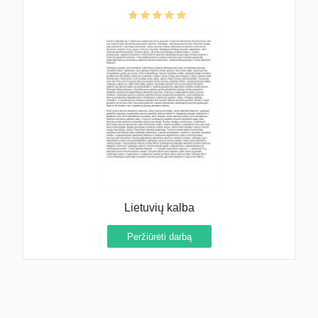
Lietuvių kalba
Peržiūrėti darbą