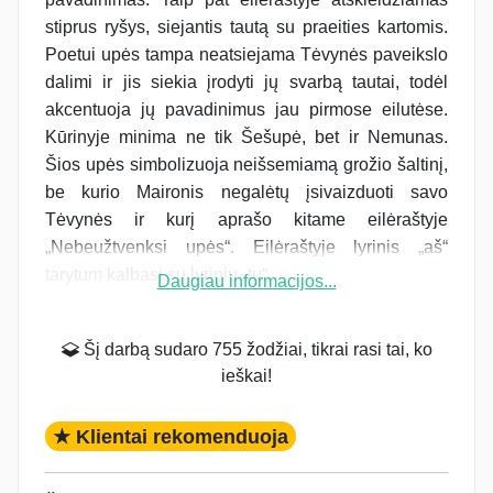
stiprus ryšys, siejantis tautą su praeities kartomis.
Poetui upės tampa neatsiejama Tėvynės paveikslo
dalimi ir jis siekia įrodyti jų svarbą tautai, todėl
akcentuoja jų pavadinimus jau pirmose eilutėse.
Kūrinyje minima ne tik Šešupė, bet ir Nemunas.
Šios upės simbolizuoja neišsemiamą grožio šaltinį,
be kurio Maironis negalėtų įsivaizduoti savo
Tėvynės ir kurį aprašo kitame eilėraštyje
„Nebeužtvenksi upės“. Eilėraštyje lyrinis „aš“
tarytum kalbasi su lyriniu „tu“,...
Daugiau informacijos...
Šį darbą sudaro 755 žodžiai, tikrai rasi tai, ko
ieškai!
★ Klientai rekomenduoja