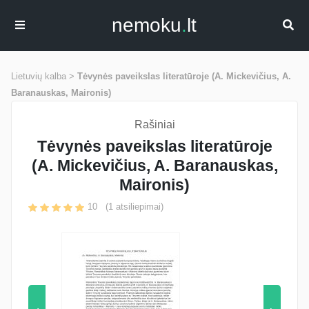
nemoku
.
lt
Lietuvių kalba >
Tėvynės paveikslas literatūroje (A. Mickevičius, A.
Baranauskas, Maironis)
Rašiniai
Tėvynės paveikslas literatūroje
(A. Mickevičius, A. Baranauskas,
Maironis)
10
(
1
atsiliepimai)