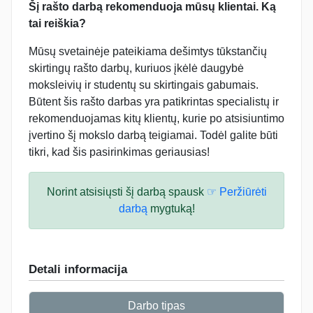
Šį rašto darbą rekomenduoja mūsų klientai. Ką
tai reiškia?
Mūsų svetainėje pateikiama dešimtys tūkstančių
skirtingų rašto darbų, kuriuos įkėlė daugybė
moksleivių ir studentų su skirtingais gabumais.
Būtent šis rašto darbas yra patikrintas specialistų ir
rekomenduojamas kitų klientų, kurie po atsisiuntimo
įvertino šį mokslo darbą teigiamai. Todėl galite būti
tikri, kad šis pasirinkimas geriausias!
Norint atsisiųsti šį darbą spausk
☞ Peržiūrėti
darbą
mygtuką!
Detali informacija
Darbo tipas