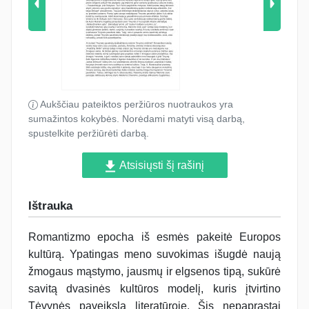
Aukščiau pateiktos peržiūros nuotraukos yra
sumažintos kokybės. Norėdami matyti visą darbą,
spustelkite peržiūrėti darbą.
Atsisiųsti šį rašinį
Ištrauka
Romantizmo epocha iš esmės pakeitė Europos
kultūrą. Ypatingas meno suvokimas išugdė naują
žmogaus mąstymo, jausmų ir elgsenos tipą, sukūrė
savitą dvasinės kultūros modelį, kuris įtvirtino
Tėvynės paveikslą literatūroje. Šis nepaprastai