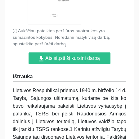
Aukščiau pateiktos peržiūros nuotraukos yra
sumažintos kokybės. Norėdami matyti visą darbą,
spustelkite peržiūrėti darbą.
Atsisiųsti šį kursinį darbą
Ištrauka
Lietuvos Respublikai priėmus 1940 m. birželio 14 d.
Tarybų Sąjungos ultimatumą, kuriame be kita ko
buvo reikalaujama pakeisti Lietuvos vyriausybę į
palankią TSRS bei įleisti Raudonosios Armijos
dalinius į Lietuvos teritoriją, Lietuvos valdžia tapo
tik įrankiu TSRS rankose.1 Kariniu atžvilgiu Tarybų
Sąjunga jau disponavo Lietuvos teritorija. Faktiškai