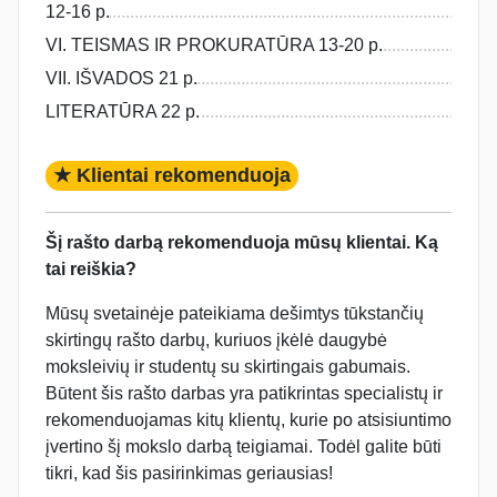
12-16 p.
VI. TEISMAS IR PROKURATŪRA 13-20 p.
VII. IŠVADOS 21 p.
LITERATŪRA 22 p.
★ Klientai rekomenduoja
Šį rašto darbą rekomenduoja mūsų klientai. Ką
tai reiškia?
Mūsų svetainėje pateikiama dešimtys tūkstančių
skirtingų rašto darbų, kuriuos įkėlė daugybė
moksleivių ir studentų su skirtingais gabumais.
Būtent šis rašto darbas yra patikrintas specialistų ir
rekomenduojamas kitų klientų, kurie po atsisiuntimo
įvertino šį mokslo darbą teigiamai. Todėl galite būti
tikri, kad šis pasirinkimas geriausias!