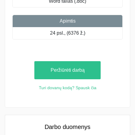
Word failas (.doc)
Apimtis
24 psl., (6376 ž.)
Peržiūrėti darbą
Turi dovanų kodą? Spausk čia
Darbo duomenys