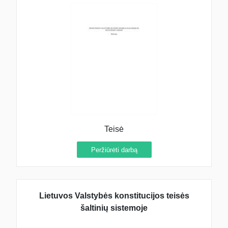
Teisė
Peržiūrėti darbą
Lietuvos Valstybės konstitucijos teisės
šaltinių sistemoje