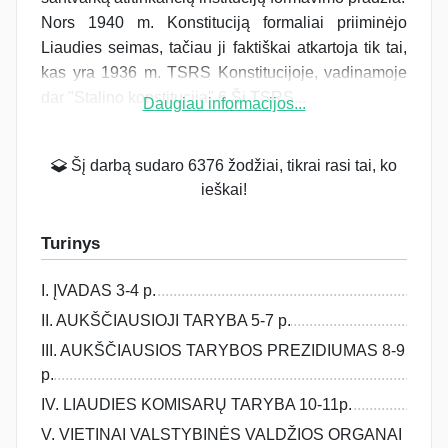
Nors 1940 m. Konstituciją formaliai priiminėjo
Liaudies seimas, tačiau ji faktiškai atkartoja tik tai,
kas yra 1936 m. TSRS Konstitucijoje, vadinamoje
dar "Stalino konstitucija".6 Ši TSRS...
Daugiau informacijos...
Šį darbą sudaro 6376 žodžiai, tikrai rasi tai, ko
ieškai!
Turinys
I. ĮVADAS 3-4 p.
II. AUKŠČIAUSIOJI TARYBA 5-7 p.
III. AUKŠČIAUSIOS TARYBOS PREZIDIUMAS 8-9
p.
IV. LIAUDIES KOMISARŲ TARYBA 10-11p.
V. VIETINAI VALSTYBINĖS VALDŽIOS ORGANAI