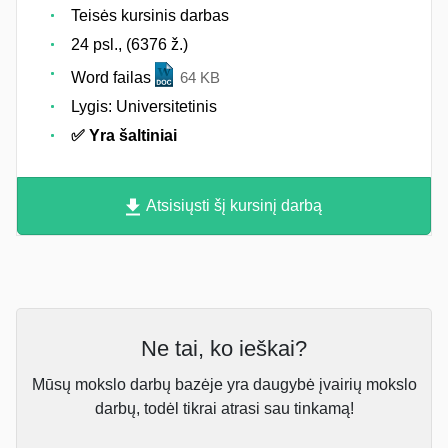
Teisės kursinis darbas
24 psl., (6376 ž.)
Word failas
64 KB
Lygis: Universitetinis
✅ Yra šaltiniai
Atsisiųsti šį kursinį darbą
Ne tai, ko ieškai?
Mūsų mokslo darbų bazėje yra daugybė įvairių mokslo
darbų, todėl tikrai atrasi sau tinkamą!