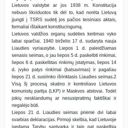
Lietuvos valstybė ar jos 1938 m. Konstitucija
nebuvo likviduotos tik dėl to, kad norėta Lietuvą
įjungti į TSRS sudėtį jos pačios teisiniais aktais,
formaliai išlaikant konstitucingumą.
Lietuvos valdžios organų sudėties keitimas vyko
labai sparčiai. 1940 birželio 17 d. sudaryta nauja
Liaudies vyriausybė. Liepos 1 d. paleidžiamas
senasis seimas, o jau liepos 5 d. paskelbti rinkimai,
liepos 6 d. paskelbtas rinkimų įstatymas, liepos 14
d. įvyko patys rinkimai (balsavimas) ir pagaliau
liepos 21 d. susirinko išrinktasis Liaudies seimas.2
Visą šį procesą skatino ir kontroliavo Lietuvos
komunistų partija (LKP) ir Maskvos atstovai. Todėl
jokių nesklandumų ar nesusipratimų faktiškai ir
negalėjo būti.
Liepos 21 d. Liaudies seimas priėmė dvi labai
svarbias deklaracijas. Pirmoji skelbia, kad Lietuvoje
įvedama Tarybų santvarka ir taip pat paskelbia