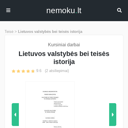
nemoku
.
lt
Teisė >
Lietuvos valstybės bei teisės istorija
Kursiniai darbai
Lietuvos valstybės bei teisės
istorija
9.6
(
2
atsiliepimai)