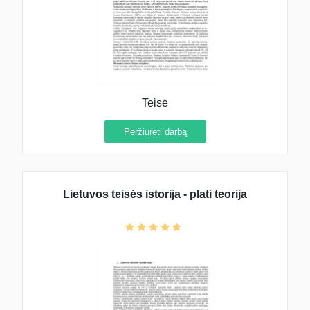
Teisė
Peržiūrėti darbą
Lietuvos teisės istorija - plati teorija