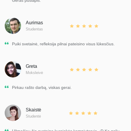
Geras puslapis.
Aurimas
Studentas
Puiki svetainė, refleksija pilnai pateisino visus lūkesčius.
Greta
Moksleivė
Pirkau rašto darbą, viskas gerai.
Skaistė
Studentė
Užmačiau šią svetainę kursiokės kompiuteryje. :D Ką galiu