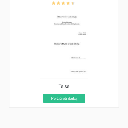
Teisė
Peržiūrėti darbą