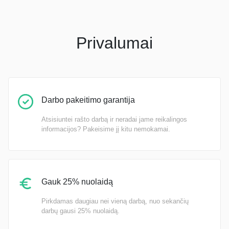
Privalumai
Darbo pakeitimo garantija
Atsisiuntei rašto darbą ir neradai jame reikalingos
informacijos? Pakeisime jį kitu nemokamai.
Gauk 25% nuolaidą
Pirkdamas daugiau nei vieną darbą, nuo sekančių
darbų gausi 25% nuolaidą.