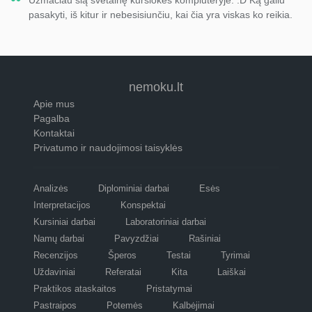
pasakyti, iš kitur ir nebesisiunčiu, kai čia yra viskas ko reikia.
nemoku.lt
Apie mus
Pagalba
Kontaktai
Privatumo ir naudojimosi taisyklės
Analizės
Diplominiai darbai
Esės
Interpretacijos
Konspektai
Kursiniai darbai
Laboratoriniai darbai
Namų darbai
Pavyzdžiai
Rašiniai
Recenzijos
Šperos
Testai
Tyrimai
Uždaviniai
Referatai
Kita
Laiškai
Praktikos ataskaitos
Pristatymai
Pastraipos
Potemės
Kalbėjimai