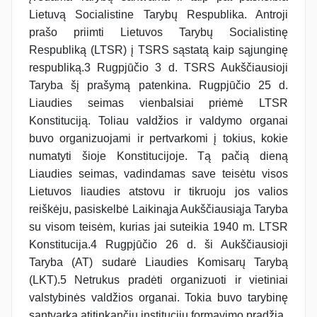
Lietuvą Socialistine Tarybų Respublika. Antroji
prašo priimti Lietuvos Tarybų Socialistinę
Respubliką (LTSR) į TSRS sąstatą kaip sąjunginę
respubliką.3 Rugpjūčio 3 d. TSRS Aukščiausioji
Taryba šį prašymą patenkina. Rugpjūčio 25 d.
Liaudies seimas vienbalsiai priėmė LTSR
Konstituciją. Toliau valdžios ir valdymo organai
buvo organizuojami ir pertvarkomi į tokius, kokie
numatyti šioje Konstitucijoje. Tą pačią dieną
Liaudies seimas, vadindamas save teisėtu visos
Lietuvos liaudies atstovu ir tikruoju jos valios
reiškėju, pasiskelbė Laikinąja Aukščiausiąja Taryba
su visom teisėm, kurias jai suteikia 1940 m. LTSR
Konstitucija.4 Rugpjūčio 26 d. ši Aukščiausioji
Taryba (AT) sudarė Liaudies Komisarų Tarybą
(LKT).5 Netrukus pradėti organizuoti ir vietiniai
valstybinės valdžios organai. Tokia buvo tarybinę
santvarką atitinkančių institucijų formavimo pradžia.