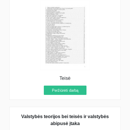
Teisė
Peržiūrėti darbą
Valstybės teorijos bei teisės ir valstybės
abipusė įtaka