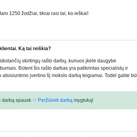
ro 1250 žodžiai, tikrai rasi tai, ko ieškai!
ientai. Ką tai reiškia?
kstančių skirtingų rašto darbų, kuriuos įkėlė daugybė
bumais. Būtent šis rašto darbas yra patikrintas specialistų ir
atsisiuntimo įvertino šį mokslo darbą teigiamai. Todėl galite būt
 šį darbą spausk
☞ Peržiūrėti darbą
mygtuką!