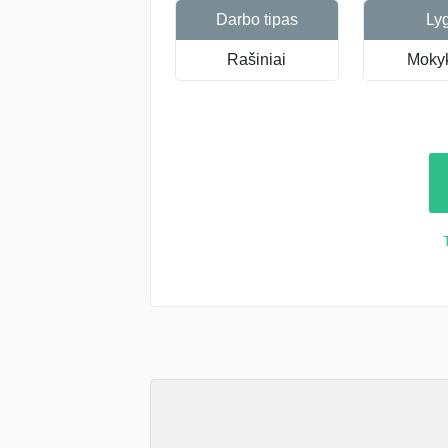
Darbo tipas
Ly
Rašiniai
Mokyk