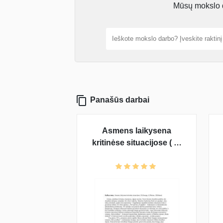
Mūsų mokslo da
Panašūs darbai
Asmens laikysena
kritinėse situacijose ( B.
Sruoga, A. Škėma, J.
Biliūnas)