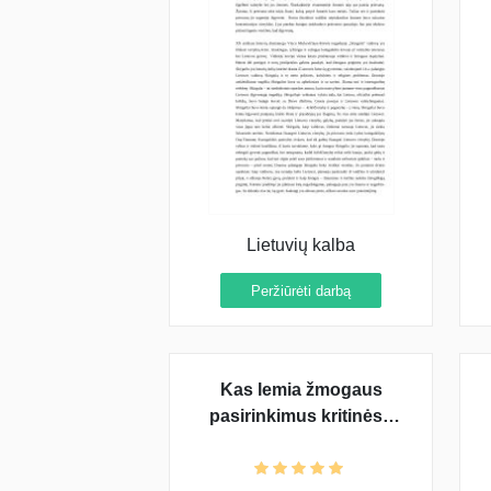
Lietuvių kalba
Peržiūrėti darbą
Kas lemia žmogaus
pasirinkimus kritinėse
situacijose?