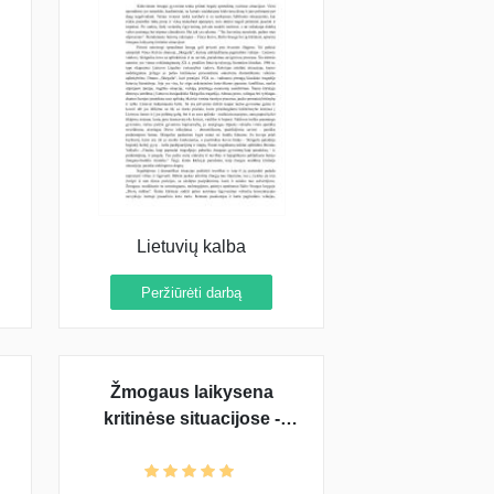
Lietuvių kalba
Peržiūrėti darbą
Žmogaus laikysena
kritinėse situacijose -
planas