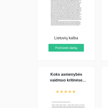
Lietuvių kalba
Peržiūrėti darbą
Koks asmenybės
vaidmuo kritinėse
valstybės situacijose?