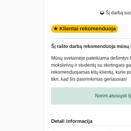
Šį darbą suda
★ Klientai rekomenduoja
Šį rašto darbą rekomenduoja mūsų kl
Mūsų svetainėje pateikiama dešimtys tū
moksleivių ir studentų su skirtingais ga
rekomenduojamas kitų klientų, kurie po 
tikri, kad šis pasirinkimas geriausias!
Norint atsisiųsti
Detali informacija