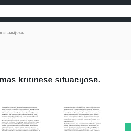
 situacijose.
as kritinėse situacijose.