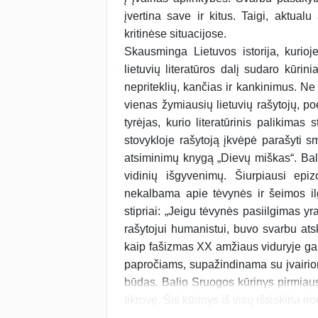
įvertina save ir kitus. Taigi, aktualu
kritinėse situacijose.
Skausminga Lietuvos istorija, kurio
lietuvių literatūros dalį sudaro kūrini
nepriteklių, kančias ir kankinimus. Ne
vienas žymiausių lietuvių rašytojų, poe
tyrėjas, kurio literatūrinis palikimas
stovykloje rašytoją įkvėpė parašyti sm
atsiminimų knygą „Dievų miškas“. Baly
vidinių išgyvenimų. Šiurpiausi epi
nekalbama apie tėvynės ir šeimos ilg
stipriai: „Jeigu tėvynės pasiilgimas yr
rašytojui humanistui, buvo svarbu ats
kaip fašizmas XX amžiaus viduryje galė
papročiams, supažindinama su įvairio
būdas. Balio Sruogos kūrinys pirmiausi
tikrovę. Šis kūrinys iš visų išsiskiria i