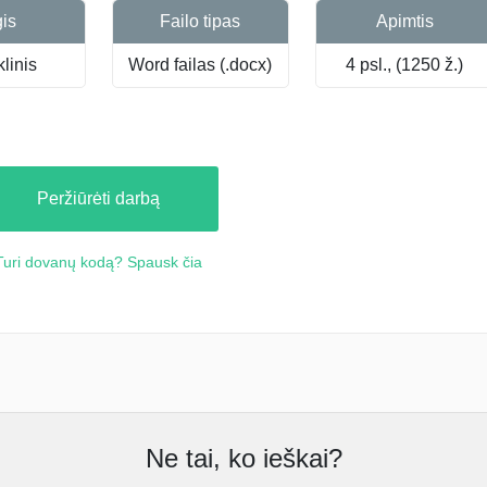
gis
Failo tipas
Apimtis
linis
Word failas (.docx)
4 psl., (1250 ž.)
Peržiūrėti darbą
Turi dovanų kodą? Spausk čia
Ne tai, ko ieškai?