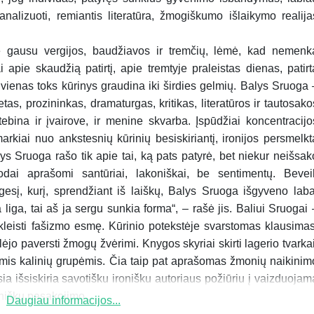
 analizuoti, remiantis literatūra, žmogiškumo išlaikymo realija
je gausu vergijos, baudžiavos ir tremčių, lėmė, kad nemenk
ai apie skaudžią patirtį, apie tremtyje praleistas dienas, patirt
 vienas toks kūrinys graudina iki širdies gelmių. Balys Sruoga 
tas, prozininkas, dramaturgas, kritikas, literatūros ir tautosako
 stebina ir įvairove, ir menine skvarba. Įspūdžiai koncentracijo
arkiai nuo ankstesnių kūrinių besiskiriantį, ironijos persmelkt
s Sruoga rašo tik apie tai, ką pats patyrė, bet niekur neišsak
zodai aprašomi santūriai, lakoniškai, be sentimentų. Bevei
esį, kurį, sprendžiant iš laiškų, Balys Sruoga išgyveno laba
a liga, tai aš ja sergu sunkia forma“, – rašė jis. Baliui Sruogai 
kleisti fašizmo esmę. Kūrinio potekstėje svarstomas klausimas
jo paversti žmogų žvėrimi. Knygos skyriai skirti lagerio tvarkai
mis kalinių grupėmis. Čia taip pat aprašomas žmonių naikinim
a išsiskiria savotišku ironišku autoriaus požiūriu į vaizduojam
ronišku pasakojimo...
Daugiau informacijos...