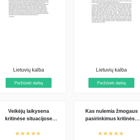
Lietuvių kalba
Lietuvių kalba
Peržiūrėti darbą
Peržiūrėti darbą
Veikėjų laikysena
Kas nulemia žmogaus
kritinėse situacijose
pasirinkimus kritinėse
(Jonas Biliūnas, Balys
situacijose
Sruoga ir Antanas