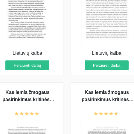
Lietuvių kalba
Lietuvių kalba
Peržiūrėti darbą
Peržiūrėti darbą
Kas lemia žmogaus
Kas lemia žmogaus
pasirinkimus kritinėse
pasirinkimus kritinėse
situacijose? (Pastraipa)
situacijose