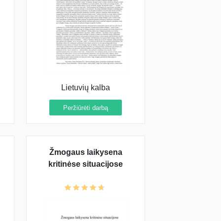
Lietuvių kalba
Peržiūrėti darbą
Žmogaus laikysena
kritinėse situacijose