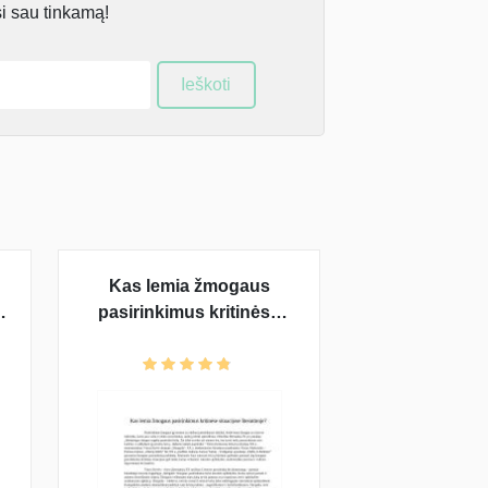
si sau tinkamą!
Ieškoti
Kas lemia žmogaus
pasirinkimus kritinėse
“
situacijose literatūroje?