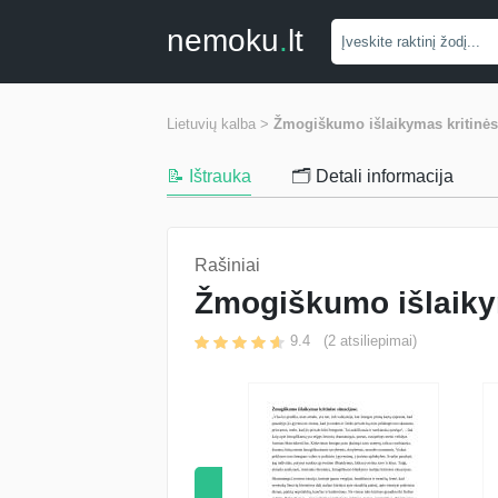
nemoku
.
lt
Lietuvių kalba >
Žmogiškumo išlaikymas kritinėse
📝 Ištrauka
🗂️ Detali informacija
Rašiniai
Žmogiškumo išlaikym
9.4
(
2
atsiliepimai)