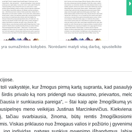
 yra sumažintos kokybės. Norėdami matyti visą darbą, spustelkite
cijose.
 toli vaikystėje, kur žmogus pirmą kartą supranta, kad pasaulyj
 širdis privalo ką nors pridengti nuo skausmo, prievartos, melo
ščiausia ir sunkiausia pareiga“, – štai kaip apie žmogiškumą yr
 nusipelnęs meno veikėjas Justinas Marcinkevičius. Kiekviena
 tačiau svarbiausia, žinoma, būtų remtis žmogiškosiomi
s. Viskas priklauso nuo žmogaus valios ir požiūrio į gyvenimą
ti, jog individas, patyręs sunkius gyvenimo išbandymus, labia