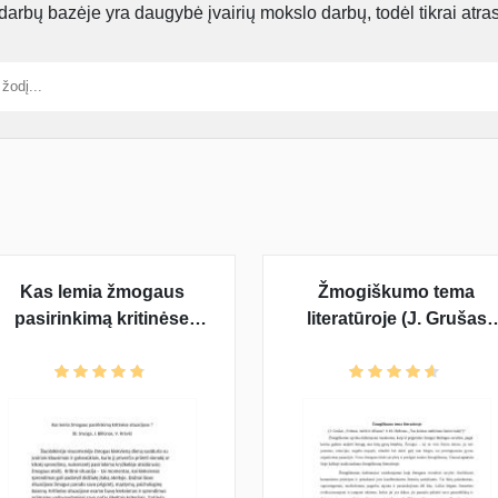
rbų bazėje yra daugybė įvairių mokslo darbų, todėl tikrai atra
Kas lemia žmogaus
Žmogiškumo tema
pasirinkimą kritinėse
literatūroje (J. Grušas
situacijose (J. Biliūnas, B.
,,Velnias, meilė ir džiazas
Sruoga, V. Krėvė)
ir M. Hedonas ,,Tas
keistas nutikimas šuniui
naktį“)