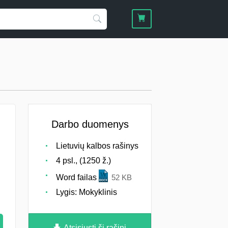
Darbo duomenys
Lietuvių kalbos rašinys
4 psl., (1250 ž.)
Word failas
52 KB
Lygis: Mokyklinis
Atsisiųsti šį rašinį