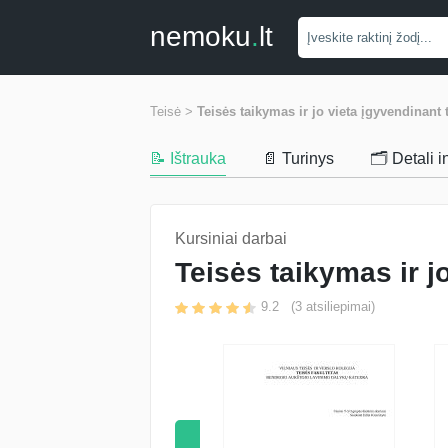
nemoku
.
lt
Teisė >
Teisės taikymas ir jo vieta įgyvendinant 
📝 Ištrauka
📄 Turinys
🗂️ Detali 
Kursiniai darbai
Teisės taikymas ir j
9.2
(
3
atsiliepimai)