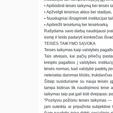
• Apibūdinti teisės taikymą bei teisės 
• Apžvelgti teisinius aktus bei stadijas
• Nuodugniai išnagrinėti institucijas tai
• Apibrėžti teisėtumą bei teisėtvarką
Rašydama savo darbą naudojausi įvairia
esmę ir leido padaryti konkrečias išva
TEISĖS TAIKYMO SĄVOKA
Teisės taikymas kaip valstybės pagalb
Tais atvejais, kai pačių piliečių past
kreiptis pagalbos į valstybes institu­cij
teisės normas, kad valstybė padėtų jiem
neteisėtai daromas kliūtis, truk­dančias
Šitaip susiduriame su nauja teisės įg
tampa būtinas tik naudojimosi teise at
taikymas taip pat gali būti dvejopas: p
“Pozityviu požiūriu teisės taikymas — 
jam suteikta ar pripažinta subjektine
šiam naudotis teise dirbti; socialinės 