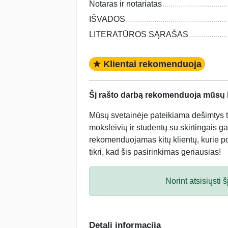
Notaras ir notariatas
IŠVADOS
LITERATŪROS SĄRAŠAS
★ Klientai rekomenduoja
Šį rašto darbą rekomenduoja mūsų kl
Mūsų svetainėje pateikiama dešimtys tū
moksleivių ir studentų su skirtingais ga
rekomenduojamas kitų klientų, kurie po 
tikri, kad šis pasirinkimas geriausias!
Norint atsisiųsti
Detali informacija