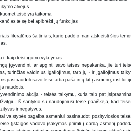
taikymo atvejus
, kuomet teisė yra taikoma
kančias teisę bei apibrėžti jų funkcijas
is literatūros šaltiniais, kurie padėjo man atskleisti šios temo
das.
a ir kaip teisingumo vykdymas
angų įgyvendinti ar apginti savo teises nepakanka, jie turi teis
as, turinčias valdinius įgaliojimus, tarp jų - ir įgaliojimus taikyt
s pasinaudoti savo teise ar­ba pašalintų kitų asmenų, institucij
 ja naudotis.
yvendinimo akcija - teisės taikymu, kuris taip pat įsiprasmina
žvilgiu. Iš santykio su naudojimusi teise paaiškėja, kad tei­sė
ozityvus ir negatyvus.
tai valstybės pagalba as­meniui pasinaudoti pozityviosios teisė
 teise (įstaigos vadovo įsakymas priimti į darbą asmenį paded
rūpybos įstaigos pri­imtas sprendimas (teisės taikymo aktas) skirt