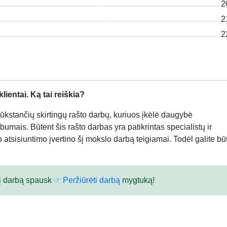
2
2
2
ientai. Ką tai reiškia?
kstančių skirtingų rašto darbų, kuriuos įkėlė daugybė
bumais. Būtent šis rašto darbas yra patikrintas specialistų ir
atsisiuntimo įvertino šį mokslo darbą teigiamai. Todėl galite būt
 šį darbą spausk
☞ Peržiūrėti darbą
mygtuką!