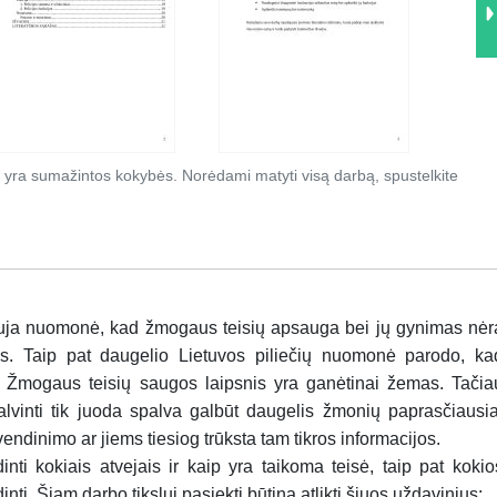
 yra sumažintos kokybės. Norėdami matyti visą darbą, spustelkite
uja nuomonė, kad žmogaus teisių apsauga bei jų gynimas nėr
mas. Taip pat daugelio Lietuvos piliečių nuomonė parodo, ka
e Žmogaus teisių saugos laipsnis yra ganėtinai žemas. Tačia
vinti tik juoda spalva galbūt daugelis žmonių paprasčiausia
vendinimo ar jiems tiesiog trūksta tam tikros informacijos.
ti kokiais atvejais ir kaip yra taikoma teisė, taip pat kokio
inti. Šiam darbo tikslui pasiekti būtina atlikti šiuos uždavinius: