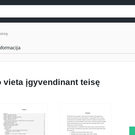
teisę
informacija
o vieta įgyvendinant teisę