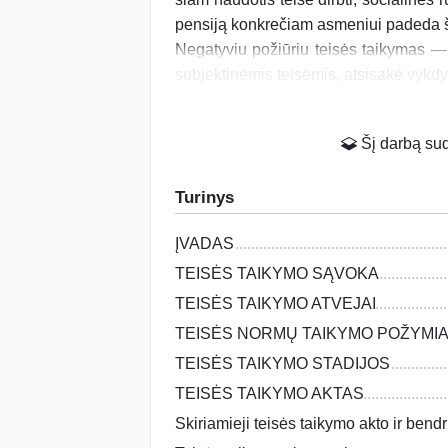
pensiją konkrečiam asmeniui padeda šia
Negatyviu požiūriu teisės taikymas —
subjektinėmis teisėmis, atsi­sakė vykdy
Šį darbą suda
Turinys
ĮVADAS
TEISĖS TAIKYMO SĄVOKA
TEISĖS TAIKYMO ATVEJAI
TEISĖS NORMŲ TAIKYMO POŽYMIA
TEISĖS TAIKYMO STADIJOS
TEISĖS TAIKYMO AKTAS
Skiriamieji teisės taikymo akto ir bend