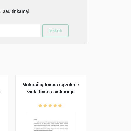
si sau tinkamą!
Ieškoti
Mokesčių teisės sąvoka ir
e
vieta teisės sistemoje