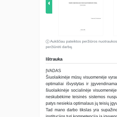
Aukščiau pateiktos peržiūros nuotraukos
peržiūrėti darbą.
Ištrauka
ĮVADAS
Šiuolaikinėje mūsų visuomenėje vyra
optimaliai išvystytas ir įgyvendina
šiuolaikinėje socialinėje visuomenėj
neskubėkime teisinės sistemos nuspal
patys nesiekia optimalaus jų teisių įgy
Tad mano darbo tikslas yra supažindin
institucijos turi kompetenciją ją įgyvend