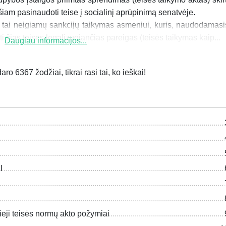
m pasinaudoti teise į socialinį aprūpinimą se­natvėje.
 tai neigiamų sankcijų tai­kymas asmeniui, kuris, naudodamasi
ti šias teises legalizuojančias pareigas (teisės taikymas kaip...
Daugiau informacijos...
ro 6367 žodžiai, tikrai rasi tai, ko ieškai!
I
rieji teisės normų akto požymiai