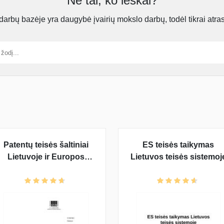
Ne tai, ko ieškai?
rbų bazėje yra daugybė įvairių mokslo darbų, todėl tikrai atra
Patentų teisės šaltiniai
ES teisės taikymas
Lietuvoje ir Europos
Lietuvos teisės sistemoj
Sąjungoje (ES). Patentų
teisės šaltiniai, subjektai,
objektai. Patento
savininko t