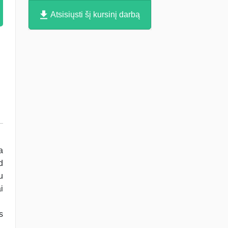
Atsisiųsti šį kursinį darbą
a
d
u
i
s