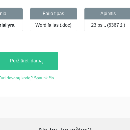
niai
Failo tipas
Apimtis
niai yra
Word failas (.doc)
23 psl., (6367 ž.)
Peržiūrėti darbą
Turi dovanų kodą? Spausk čia