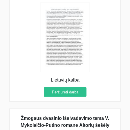
Lietuvių kalba
Peržiūrėti darbą
Žmogaus dvasinio išsivadavimo tema V.
Mykolaičio-Putino romane Altorių šešėly