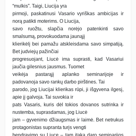
“mulkis”. Taigi, Liucija yra
pirmoji, paskatinusi Vasario vyriškas ambicijas ir
norą patikti moterims. O Liucija,
savo ruožtu, slapčia norėjo patenkinti savo
smalsumą, provokuodama jaunąjį
klierikėlį bei pamažu atskleisdama savo simpatiją.
Bet judviejų pažinčiai
progresuojant, Liucė ima suprasti, kad Vasariui
jaučia gilesnius jausmus. Tuomet
veikėja pastarąjį aplanko seminarijoje ir
padovanoja savo rankų darbo pirštines. Tai
parodo, jog Liucijai klierikas rūpi, ji išgyvena ilgesį,
apie jį galvoja. Tai suvokia ir
pats Vasaris, kuris dėl tokios dovanos sutrinka ir
nustemba, suprasdamas, jog Liucė
jam – gyvenimo džiaugsmas ir laimė. Bet netrukus
protagonistas supranta turįs vengti
bendravimo su Liuce – tam įtaką daro seminarijos