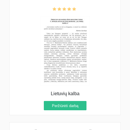
Lietuvių kalba
Peržiūrėti darbą