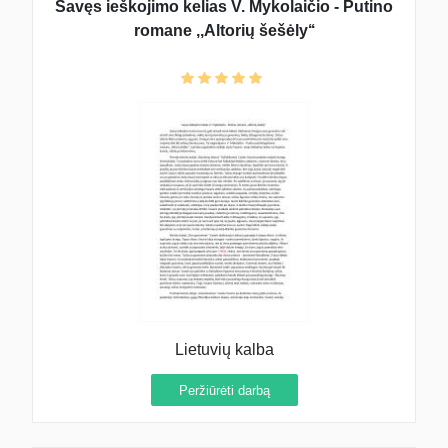
Savęs ieškojimo kelias V. Mykolaičio - Putino
romane ,,Altorių šešėly‘‘
Lietuvių kalba
Peržiūrėti darbą