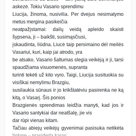
askezė. Tokiu Vasario sprendimu
Liucija, žinoma, nusivilia. Per dvejus nesimatymo
metus mergina pasikeičia
neatpažįstamai: dailų veidą apleido skaisti
šypsena, ji – baikšti, susimąsčiusi,
įskaudinta, liūdna. Liucė taip persimaino dėl meilės
Vasariui, kuri, kaip jai atrodo, yra
be atsako. Vasario šaltumas slegia veikėją ir ji, tarsi
spaudžiama visuomenės, supranta
turinti tekėti už kito vyro. Taigi, Liucija susituokia su
visiškai nemylimu Brazgiu,
susilaukia sūnaus ir jo krikštatėviu pasirenka ne ką
kitą, o Vasarį. Šis ponios
Brazgienės sprendimas leidžia manyti, kad jos ir
Vasario santykiai dar neatšalę, jie vis
dar rūpi vienas kitam.
Tačiau abiejų veikėjų gyvenimai pasisuka netikėta
linkme – prasideda karas