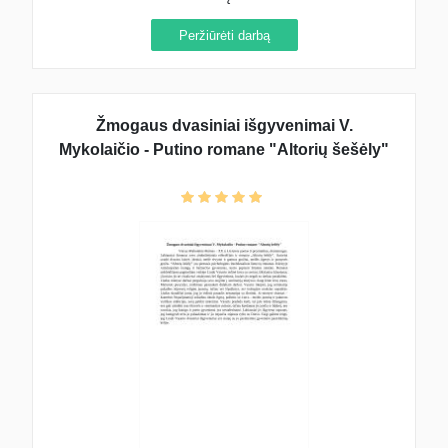
Peržiūrėti darbą
Žmogaus dvasiniai išgyvenimai V.
Mykolaičio - Putino romane "Altorių šešėly"