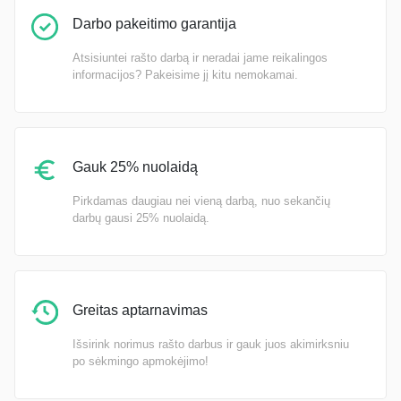
Darbo pakeitimo garantija
Atsisiuntei rašto darbą ir neradai jame reikalingos
informacijos? Pakeisime jį kitu nemokamai.
Gauk 25% nuolaidą
Pirkdamas daugiau nei vieną darbą, nuo sekančių
darbų gausi 25% nuolaidą.
Greitas aptarnavimas
Išsirink norimus rašto darbus ir gauk juos akimirksniu
po sėkmingo apmokėjimo!