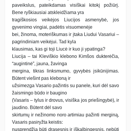
paveikslus, pateikdamas visiškai kitokį požiūrį.
Bene ryškiausiai atskleidžiama yra
tragiškosios veikėjos Liucijos asmenybė, jos
gyvenimo vingiai, padėtis visuomenėje
bei, žinoma, moteriškumas ir įtaka Liudui Vasariui –
pagrindiniam veikėjui. Tad kyla
klausimas, kas gi toji Liucė ir kuo ji ypatinga?
Liucija – tai Kleviškio klebono Kimšos dukterėčia,
“augintinė”, jauna, žavinga
mergina, tikras linksmumo, gyvybės įsikūnijimas.
Būtent viešint pas kleboną ir
užsimezga Vasario pažintis su panele, kuri dėl savo
žaismingo būdo ir baugino
(Vasaris – tylus ir drovus, visiška jos priešingybė), ir
jaudino. Būtent dėl savo
skirtumų ir nežinomo noro artimiau pažinti merginą,
Vasaris pasiryžta keistis:
nusprendžia būti drąsesnis ir iškalbingesnis, nebūti