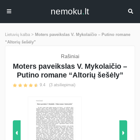
nemoku
.
lt
Lietuvių kalba >
Moters paveikslas V. Mykolaičio – Putino romane
“Altorių šešėly”
Rašiniai
Moters paveikslas V. Mykolaičio –
Putino romane “Altorių šešėly”
9.4
(
3
atsiliepimai)