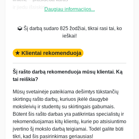
ir jiedu išsiskiria...
Daugiau informacijos...
Šį darbą sudaro 825 žodžiai, tikrai rasi tai, ko
ieškai!
★ Klientai rekomenduoja
Šį rašto darbą rekomenduoja mūsų klientai. Ką
tai reiškia?
Mūsų svetainėje pateikiama dešimtys tūkstančių
skirtingų rašto darbų, kuriuos įkėlė daugybė
moksleivių ir studentų su skirtingais gabumais.
Būtent šis rašto darbas yra patikrintas specialistų ir
rekomenduojamas kitų klientų, kurie po atsisiuntimo
įvertino šį mokslo darbą teigiamai. Todėl galite būti
tikri, kad šis pasirinkimas geriausias!