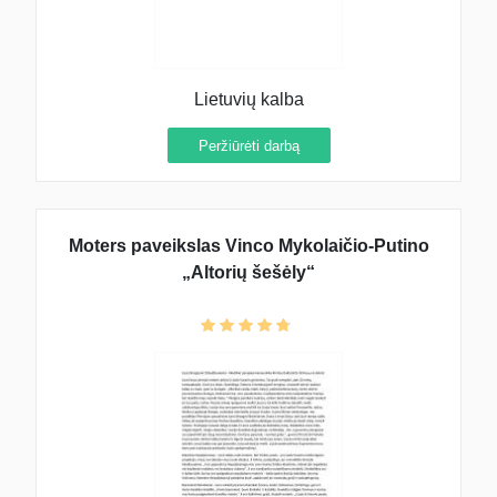
Lietuvių kalba
Peržiūrėti darbą
Moters paveikslas Vinco Mykolaičio-Putino
„Altorių šešėly“