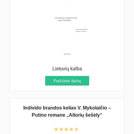
Lietuvių kalba
Peržiūrėti darbą
Individo brandos kelias V. Mykolaičio –
Putino romane „Altorių šešėly“