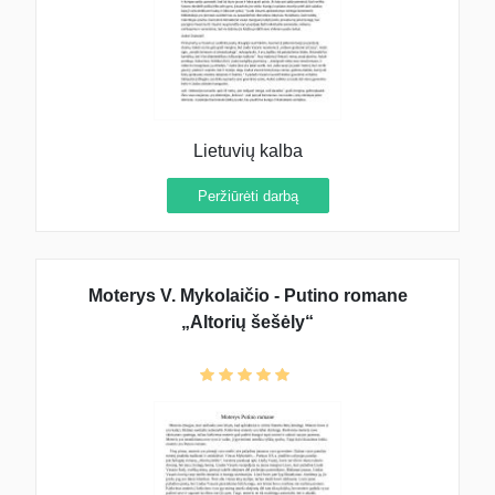
Lietuvių kalba
Peržiūrėti darbą
Moterys V. Mykolaičio - Putino romane
„Altorių šešėly“