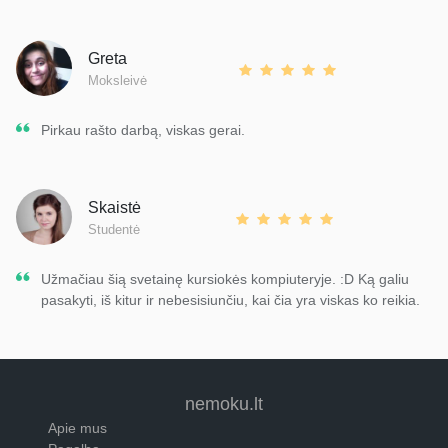
Greta
Moksleivė
Pirkau rašto darbą, viskas gerai.
Skaistė
Studentė
Užmačiau šią svetainę kursiokės kompiuteryje. :D Ką galiu
pasakyti, iš kitur ir nebesisiunčiu, kai čia yra viskas ko reikia.
nemoku.lt
Apie mus