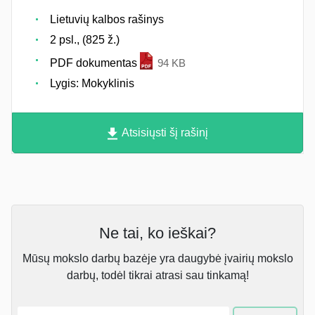
Lietuvių kalbos rašinys
2 psl., (825 ž.)
PDF dokumentas
94 KB
Lygis: Mokyklinis
Atsisiųsti šį rašinį
Ne tai, ko ieškai?
Mūsų mokslo darbų bazėje yra daugybė įvairių mokslo
darbų, todėl tikrai atrasi sau tinkamą!