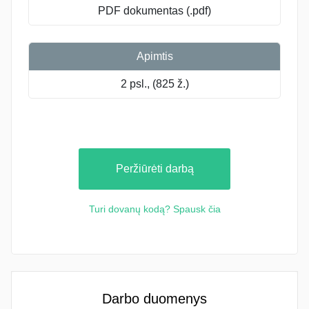
PDF dokumentas (.pdf)
Apimtis
2 psl., (825 ž.)
Peržiūrėti darbą
Turi dovanų kodą? Spausk čia
Darbo duomenys