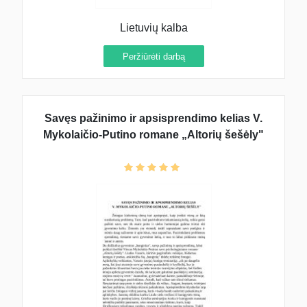
Lietuvių kalba
Peržiūrėti darbą
Savęs pažinimo ir apsisprendi­mo kelias V.
Mykolaičio-Putino romane „Altorių šešėly"