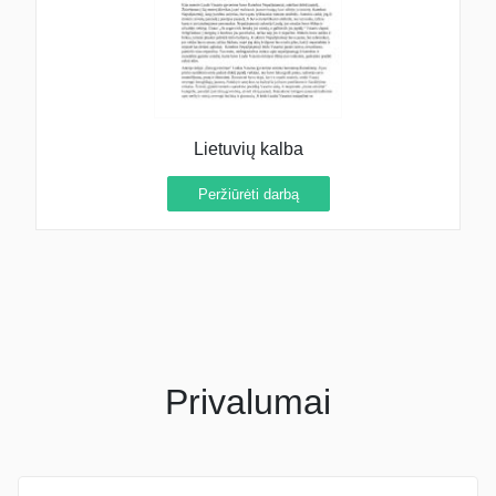
Lietuvių kalba
Peržiūrėti darbą
Privalumai