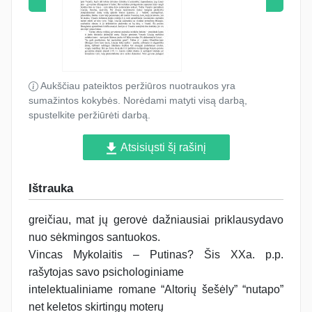
Aukščiau pateiktos peržiūros nuotraukos yra
sumažintos kokybės. Norėdami matyti visą darbą,
spustelkite peržiūrėti darbą.
Atsisiųsti šį rašinį
Ištrauka
greičiau, mat jų gerovė dažniausiai priklausydavo
nuo sėkmingos santuokos.
Vincas Mykolaitis – Putinas? Šis XXa. p.p.
rašytojas savo psichologiniame
intelektualiniame romane “Altorių šešėly” “nutapo”
net keletos skirtingų moterų