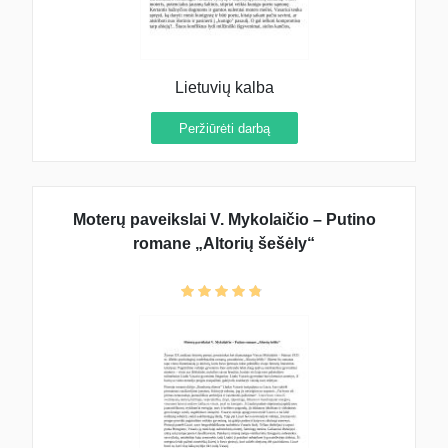
Lietuvių kalba
Peržiūrėti darbą
Moterų paveikslai V. Mykolaičio – Putino
romane „Altorių šešėly“