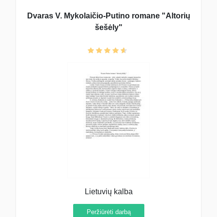
Dvaras V. Mykolaičio-Putino romane "Altorių
šešėly"
Lietuvių kalba
Peržiūrėti darbą