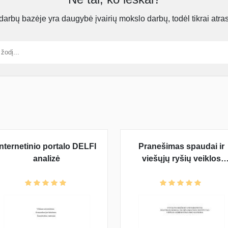
rbų bazėje yra daugybė įvairių mokslo darbų, todėl tikrai atra
Internetinio portalo DELFI
Pranešimas spaudai ir
analizė
viešųjų ryšių veiklos
analizė: korporacija "Neo
Lithuania"