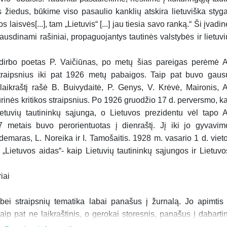
 žiedus, būkime viso pasaulio kanklių atskira lietuviška styga
 laisvės[...], tam „Lietuvis“ [...] jau tiesia savo ranką.“ Ši įvadin
ausdinami rašiniai, propaguojantys tautinės valstybės ir lietuvi
i dirbo poetas P. Vaičiūnas, po metų šias pareigas perėmė A
raipsnius iki pat 1926 metų pabaigos. Taip pat buvo gaus
 laikraštį rašė B. Buivydaitė, P. Genys, V. Krėvė, Maironis, A
tūrinės kritikos straipsnius. Po 1926 gruodžio 17 d. perversmo, ka
ietuvių tautininkų sąjunga, o Lietuvos prezidentu vėl tapo A
7 metais buvo perorientuotas į dienraštį. Jį iki jo gyvavim
emaras, L. Noreika ir I. Tamošaitis. 1928 m. vasario 1 d. vieto
is „Lietuvos aidas“- kaip Lietuvių tautininkų sąjungos ir Lietuvo
iai
 bei straipsnių tematika labai panašus į žurnalą. Jo apimtis 
aip pat ne laikraštinis, o gerokai storesnis, panašus į dabartin