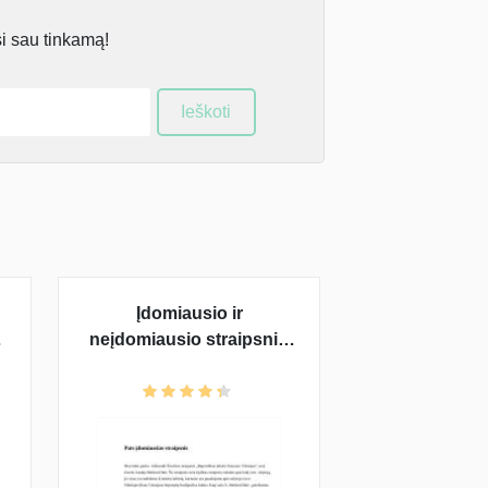
si sau tinkamą!
Ieškoti
Įdomiausio ir
neįdomiausio straipsnių
-
analizė