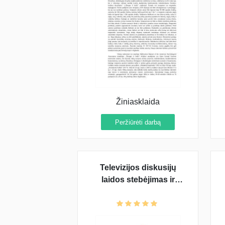
Žiniasklaida
Peržiūrėti darbą
Televizijos diskusijų
laidos stebėjimas ir
analizė: "Valanda su
Rūta"