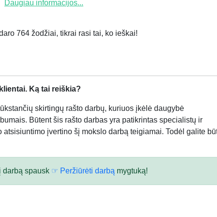
Daugiau informacijos...
ro 764 žodžiai, tikrai rasi tai, ko ieškai!
ientai. Ką tai reiškia?
kstančių skirtingų rašto darbų, kuriuos įkėlė daugybė
bumais. Būtent šis rašto darbas yra patikrintas specialistų ir
atsisiuntimo įvertino šį mokslo darbą teigiamai. Todėl galite būt
 šį darbą spausk
☞ Peržiūrėti darbą
mygtuką!