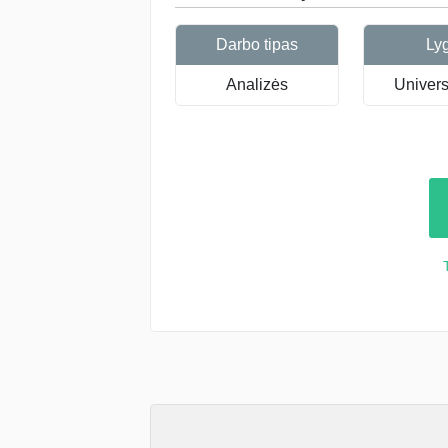
Darbo tipas
Ly
Analizės
Universi