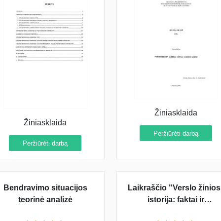
Žiniasklaida
Žiniasklaida
Peržiūrėti darbą
Peržiūrėti darbą
Bendravimo situacijos
Laikraščio "Verslo žinios
teorinė analizė
istorija: faktai ir
aplinkybės