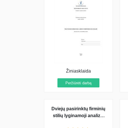
Žiniasklaida
Peržiūrėti darbą
Dviejų pasirinktų firminių
stilių lyginamoji analizė:
UAB "Biopakas" ir AB