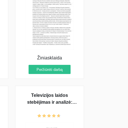
Žiniasklaida
Peržiūrėti darbą
Televizijos laidos
stebėjimas ir analizė:
"Spaudos klubas"