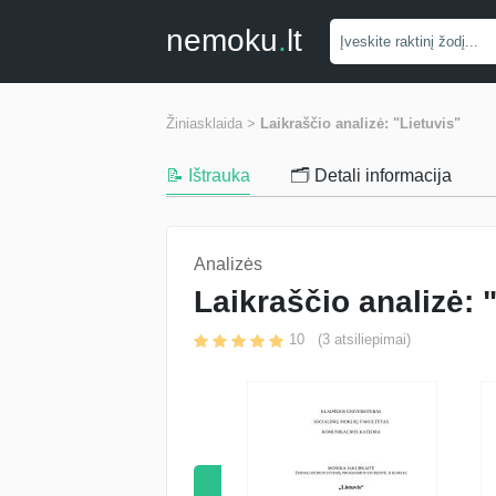
nemoku
.
lt
Žiniasklaida >
Laikraščio analizė: "Lietuvis"
📝 Ištrauka
🗂️ Detali informacija
Analizės
Laikraščio analizė: 
10
(
3
atsiliepimai)