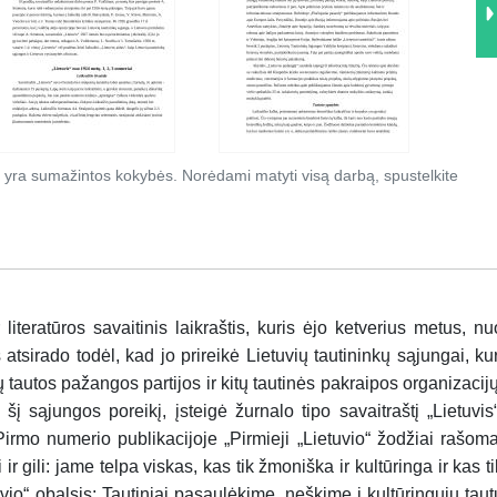
 yra sumažintos kokybės. Norėdami matyti visą darbą, spustelkite
r literatūros savaitinis laikraštis, kuris ėjo ketverius metus, nu
tsirado todėl, kad jo prireikė Lietuvių tautininkų sąjungai, kur
 tautos pažangos partijos ir kitų tautinės pakraipos organizacijų
į sąjungos poreikį, įsteigė žurnalo tipo savaitraštį „Lietuvis“
Pirmo numerio publikacijoje „Pirmieji „Lietuvio“ žodžiai rašoma
ir gili: jame telpa viskas, kas tik žmoniška ir kultūringa ir kas ti
vio“ obalsis: Tautiniai pasaulėkime, neškime į kultūringųjų taut