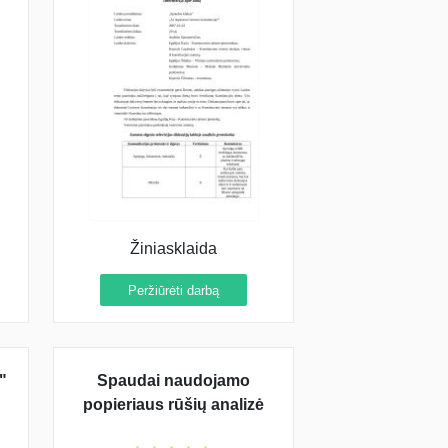
Žiniasklaida
Peržiūrėti darbą
"
Spaudai naudojamo
popieriaus rūšių analizė