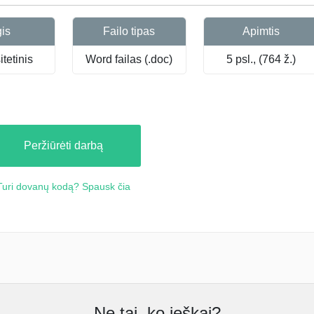
gis
Failo tipas
Apimtis
tetinis
Word failas (.doc)
5 psl., (764 ž.)
Peržiūrėti darbą
Turi dovanų kodą? Spausk čia
Ne tai, ko ieškai?