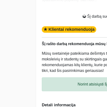
Šį darbą suda
★ Klientai rekomenduoja
Šį rašto darbą rekomenduoja mūsų kl
Mūsų svetainėje pateikiama dešimtys tū
moksleivių ir studentų su skirtingais ga
rekomenduojamas kitų klientų, kurie po 
tikri, kad šis pasirinkimas geriausias!
Norint atsisiųsti
Detali informacija