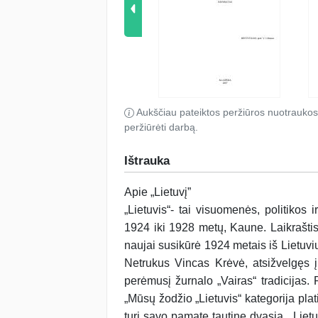
Aukščiau pateiktos peržiūros nuotraukos
peržiūrėti darbą.
Ištrauka
Apie „Lietuvį”
„Lietuvis“- tai visuomenės, politikos i
1924 iki 1928 metų, Kaune. Laikraštis a
naujai susikūrė 1924 metais iš Lietuvių
Netrukus Vincas Krėvė, atsižvelgęs į š
perėmusį žurnalo „Vairas“ tradicijas. 
„Mūsų žodžio „Lietuvis“ kategorija plati 
turi savo pamate tautinę dvasią. „Lietu