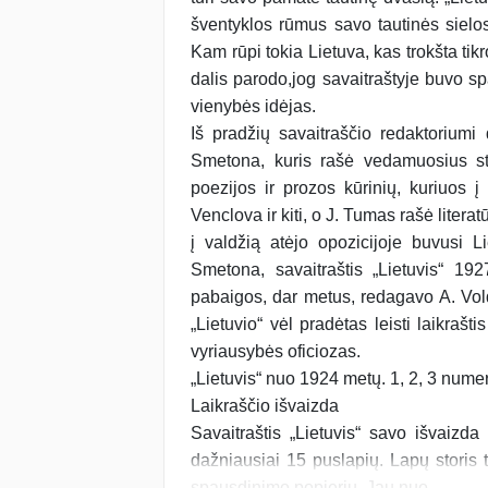
šventyklos rūmus savo tautinės sielos
Kam rūpi tokia Lietuva, kas trokšta tikros
dalis parodo,jog savaitraštyje buvo sp
vienybės idėjas.
Iš pradžių savaitraščio redaktorium
Smetona, kuris rašė vedamuosius st
poezijos ir prozos kūrinių, kuriuos į
Venclova ir kiti, o J. Tumas rašė litera
į valdžią atėjo opozicijoje buvusi L
Smetona, savaitraštis „Lietuvis“ 192
pabaigos, dar metus, redagavo A. Vold
„Lietuvio“ vėl pradėtas leisti laikrašt
vyriausybės oficiozas.
„Lietuvis“ nuo 1924 metų. 1, 2, 3 numer
Laikraščio išvaizda
Savaitraštis „Lietuvis“ savo išvaizda
dažniausiai 15 puslapių. Lapų storis t
spausdinimo popierių. Jau nuo...