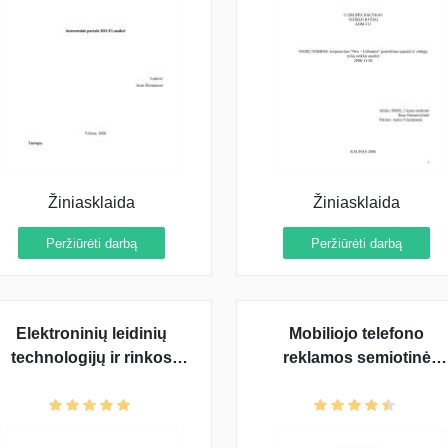
Žiniasklaida
Žiniasklaida
Peržiūrėti darbą
Peržiūrėti darbą
Elektroninių leidinių
Mobiliojo telefono
technologijų ir rinkos
reklamos semiotinė
analizė
analizė: "MOTOKRZR"