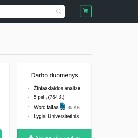
Darbo duomenys
Žiniasklaidos analizė
5 psl., (764 ž.)
Word failas
39 KB
Lygis: Universitetinis
Atsisiųsti šią analizę