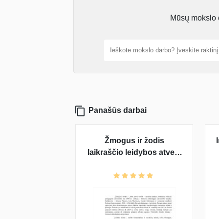
Mūsų mokslo da
Panašūs darbai
Žmogus ir žodis
laikraščio leidybos atvejo
analizė