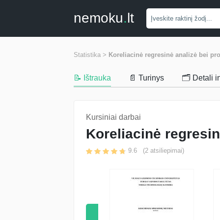
nemoku
.
lt
Statistika >
Koreliacinė regresinė analizė bei p
📝 Ištrauka
📄 Turinys
🗂️ Detali 
Kursiniai darbai
Koreliacinė regresi
9.6
(
2
atsiliepimai)