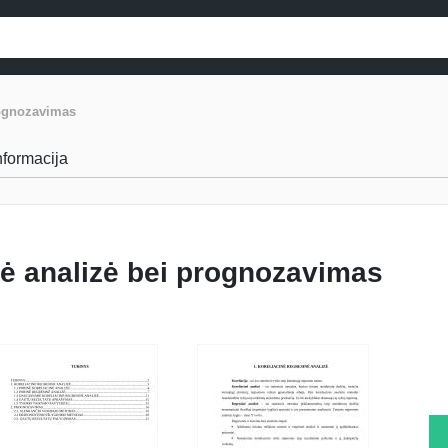
rognozavimas
informacija
nė analizė bei prognozavimas