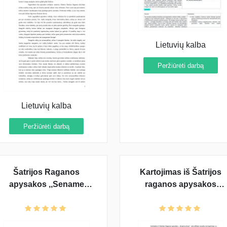
Lietuvių kalba
Peržiūrėti darbą
Lietuvių kalba
Peržiūrėti darbą
Šatrijos Raganos
Kartojimas iš Šatrijos
apysakos ,,Sename
raganos apysakos
dvare" analizė
„Sename Dvare“