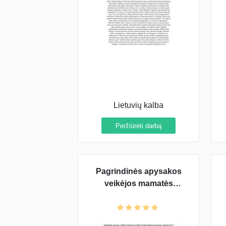
Lietuvių kalba
Peržiūrėti darbą
Pagrindinės apysakos
veikėjos mamatės
paveikslas Šatrijos
Raganos apysakoje
„Sename dvare"