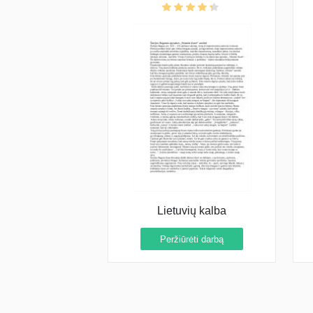
Lietuvių kalba
Peržiūrėti darbą