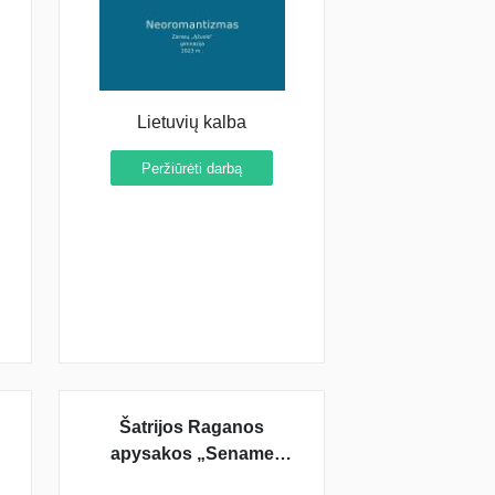
Lietuvių kalba
Peržiūrėti darbą
Šatrijos Raganos
apysakos „Sename
dvare“ interpretacija