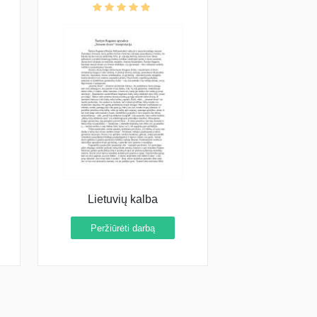
Lietuvių kalba
Peržiūrėti darbą