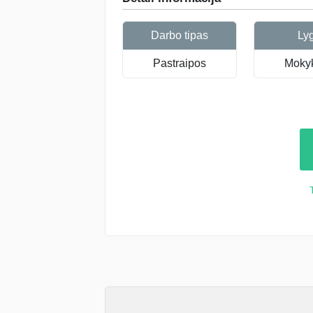
Darbo tipas
Ly
Pastraipos
Mokyk