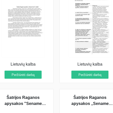
Lietuvių kalba
Lietuvių kalba
Peržiūrėti darbą
Peržiūrėti darbą
Šatrijos Raganos
Šatrijos Raganos
apysakos "Sename
apysakos ,,Sename
dvare" ištraukos
dvare“ ištraukos