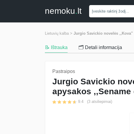
nemoku
.
lt
Lietuvių kalba >
Jurgio Savickio novelės ,,Kova"
📝 Ištrauka
🗂️ Detali informacija
Pastraipos
Jurgio Savickio nove
apysakos ,,Sename 
9.4
(
3
atsiliepimai)