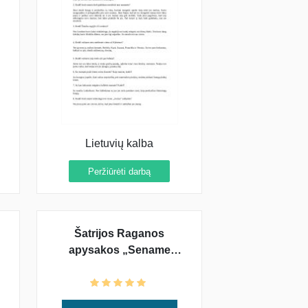
Lietuvių kalba
Peržiūrėti darbą
Šatrijos Raganos
apysakos „Sename
dvare" temų santrauka