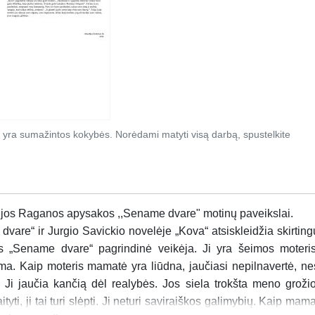
 yra sumažintos kokybės. Norėdami matyti visą darbą, spustelkite
trijos Raganos apysakos ,,Sename dvare" motinų paveikslai.
are“ ir Jurgio Savickio novelėje „Kova“ atsiskleidžia skirting
s „Sename dvare“ pagrindinė veikėja. Ji yra šeimos moteris
. Kaip moteris mamatė yra liūdna, jaučiasi nepilnavertė, ne
i. Ji jaučia kančią dėl realybės. Jos siela trokšta meno grožio
ityti, ji tai turi slėpti. Ji neturi saviraiškos galimybių. Kaip mama