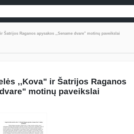
 ir Šatrijos Raganos apysakos ,,Sename dvare" motinų paveikslai
lės ,,Kova" ir Šatrijos Raganos
dvare" motinų paveikslai