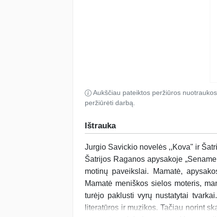
Aukščiau pateiktos peržiūros nuotraukos
peržiūrėti darbą.
Ištrauka
Jurgio Savickio novelės ,,Kova" ir Ša
Šatrijos Raganos apysakoje „Sename dv
motinų paveikslai. Mamatė, apysako
Mamatė meniškos sielos moteris, mama
turėjo paklusti vyrų nustatytai tvarka
literatūros ir muzikos. Tačiau norint ska