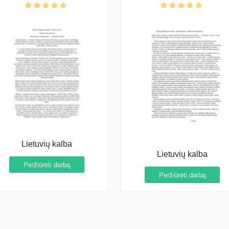
interpretacija
interpretacija
Lietuvių kalba
Lietuvių kalba
Peržiūrėti darbą
Peržiūrėti darbą