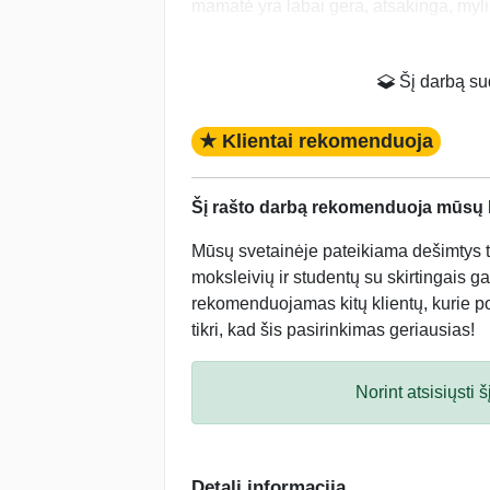
mamatė yra labai gera, atsakinga, mylin
Šį darbą suda
★ Klientai rekomenduoja
Šį rašto darbą rekomenduoja mūsų kl
Mūsų svetainėje pateikiama dešimtys tū
moksleivių ir studentų su skirtingais ga
rekomenduojamas kitų klientų, kurie po 
tikri, kad šis pasirinkimas geriausias!
Norint atsisiųsti
Detali informacija