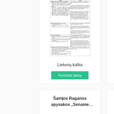
Lietuvių kalba
Peržiūrėti darbą
Šatrijos Raganos
apysakos „Sename
dvare“ analizė