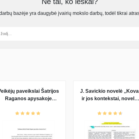
Ne tai, ko ieškai?
rbų bazėje yra daugybė įvairių mokslo darbų, todėl tikrai atra
Veikėjų paveikslai Šatrijos
J. Savickio novelė ,,Kova
Raganos apysakoje
ir jos kontekstai, novelė
„Sename dvare“
,,Ad astra“ analizė