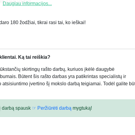
ti savo vaikus....
Daugiau informacijos...
ro 180 žodžiai, tikrai rasi tai, ko ieškai!
ientai. Ką tai reiškia?
kstančių skirtingų rašto darbų, kuriuos įkėlė daugybė
bumais. Būtent šis rašto darbas yra patikrintas specialistų ir
atsisiuntimo įvertino šį mokslo darbą teigiamai. Todėl galite būt
 šį darbą spausk
☞ Peržiūrėti darbą
mygtuką!