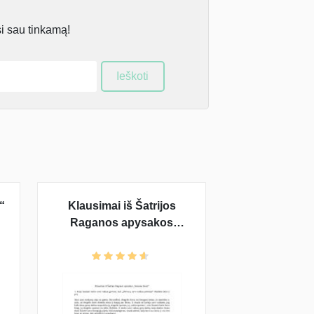
si sau tinkamą!
Ieškoti
“
Klausimai iš Šatrijos
s
Raganos apysakos
,,Sename dvare“ (su
atsakymais)