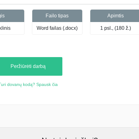
gis
Failo tipas
Apimtis
linis
Word failas (.docx)
1 psl., (180 ž.)
Peržiūrėti darbą
Turi dovanų kodą? Spausk čia