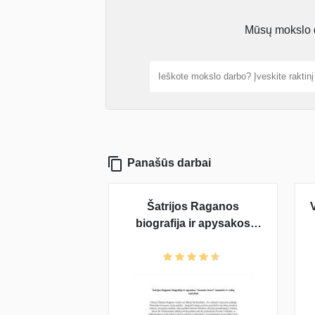
Mūsų mokslo da
Panašūs darbai
Šatrijos Raganos
biografija ir apysakos
"Sename dvare"
mamatės ir vaikų
santykiai