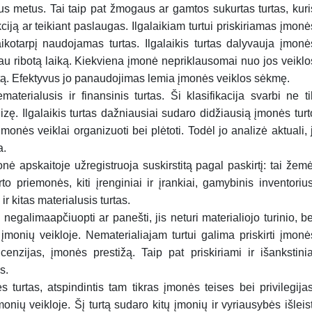
ius metus. Tai taip pat žmogaus ar gamtos sukurtas turtas, kuri
ą ar teikiant paslaugas. Ilgalaikiam turtui priskiriamas įmonė
laikotarpį naudojamas turtas. Ilgalaikis turtas dalyvauja įmonė
iau ribotą laiką. Kiekviena įmonė nepriklausomai nuo jos veiklo
tą. Efektyvus jo panaudojimas lemia įmonės veiklos sėkmę.
materialusis ir finansinis turtas. Ši klasifikacija svarbi ne ti
alizę. Ilgalaikis turtas dažniausiai sudaro didžiausią įmonės turt
įmonės veiklai organizuoti bei plėtoti. Todėl jo analizė aktuali, j
a.
monė apskaitoje užregistruoja suskirstitą pagal paskirtį: tai žemė
rto priemonės, kiti įrenginiai ir įrankiai, gamybinis inventorius
ir kitas materialusis turtas.
 negalimaapčiuopti ar panešti, jis neturi materialiojo turinio, be
li įmonių veikloje. Nematerialiajam turtui galima priskirti įmonė
icenzijas, įmonės prestižą. Taip pat priskiriami ir išankstinia
s.
s turtas, atspindintis tam tikras įmonės teises bei privilegijas
monių veikloje. Šį turtą sudaro kitų įmonių ir vyriausybės išleist