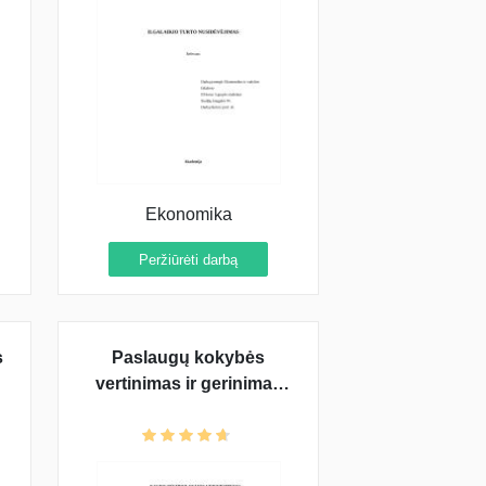
Ekonomika
Peržiūrėti darbą
s
Paslaugų kokybės
vertinimas ir gerinimas
viešbučių pavyzdžiu