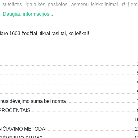
s suteiktos ilgalaikės paskolos, asmenų įsiskolinimai už jiem
Daugiau informacijos...
ro 1603 žodžiai, tikrai rasi tai, ko ieškai!
inė nusidėvėjimo suma bei norma
 PROCENTAIS
1
AIČIAVIMO METODAI
1