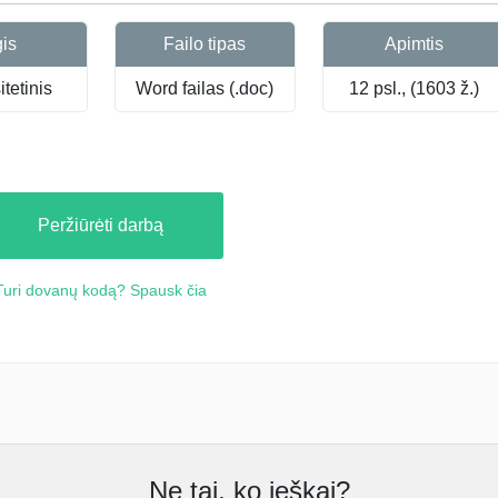
gis
Failo tipas
Apimtis
tetinis
Word failas (.doc)
12 psl., (1603 ž.)
Peržiūrėti darbą
Turi dovanų kodą? Spausk čia
Ne tai, ko ieškai?