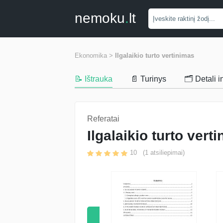
nemoku
.
lt
Ekonomika >
Ilgalaikio turto vertinimas
📝 Ištrauka
📄 Turinys
🗂️ Detali 
Referatai
Ilgalaikio turto vert
10
(
1
atsiliepimai)