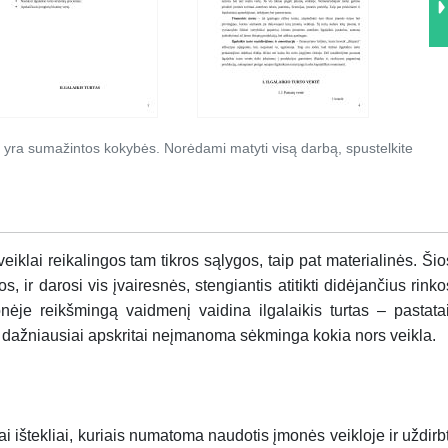
 yra sumažintos kokybės. Norėdami matyti visą darbą, spustelkite
klai reikalingos tam tikros sąlygos, taip pat materialinės. Šio
, ir darosi vis įvairesnės, stengiantis atitikti didėjančius rinko
nėje reikšmingą vaidmenį vaidina ilgalaikis turtas – pastatai
ų dažniausiai apskritai neįmanoma sėkminga kokia nors veikla.
ai ištekliai, kuriais numatoma naudotis įmonės veikloje ir uždirbt