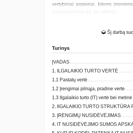
vertybiniai popieriai, kitoms įmonėm
išsiųstą produkciją, bei atliktas...
Šį darbą suda
Turinys
ĮVADAS
1. ILGALAIKIO TURTO VERTĖ
1.1 Pastatų vertė
1.2 Įrengimai pilnąja, pradine verte
1.3 Ilgalaikio turto (IT) vertė bei met
2. IlGALAIKIO TURTO STRUKTŪRA
3. ĮRENGIMŲ NUSIDĖVĖJIMAS
4. IT NUSIDĖVĖJIMO SUMOS APSK