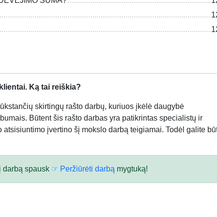
SIDĖVĖJIMO SUMA?
1
1
1
ientai. Ką tai reiškia?
kstančių skirtingų rašto darbų, kuriuos įkėlė daugybė
bumais. Būtent šis rašto darbas yra patikrintas specialistų ir
atsisiuntimo įvertino šį mokslo darbą teigiamai. Todėl galite būt
 šį darbą spausk
☞ Peržiūrėti darbą
mygtuką!