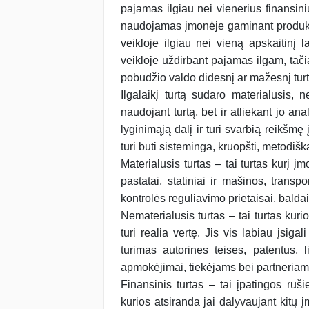
pajamas ilgiau nei vienerius finansin
naudojamas įmonėje gaminant produkcij
veikloje ilgiau nei vieną apskaitinį 
veikloje uždirbant pajamas ilgam, tač
pobūdžio valdo didesnį ar mažesnį tur
Ilgalaikį turtą sudaro materialusis, ne
naudojant turtą, bet ir atliekant jo an
lyginimąją dalį ir turi svarbią reikšmę 
turi būti sisteminga, kruopšti, metodišk
Materialusis turtas – tai turtas kurį į
pastatai, statiniai ir mašinos, transpo
kontrolės reguliavimo prietaisai, baldai 
Nematerialusis turtas – tai turtas kurio
turi realia vertę. Jis vis labiau įsiga
turimas autorines teises, patentus, l
apmokėjimai, tiekėjams bei partneriam
Finansinis turtas – tai įpatingos rūšie
kurios atsiranda jai dalyvaujant kitų į