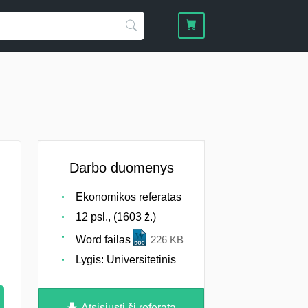
Darbo duomenys
Ekonomikos referatas
12 psl., (1603 ž.)
Word failas
226 KB
Lygis: Universitetinis
Atsisiųsti šį referatą