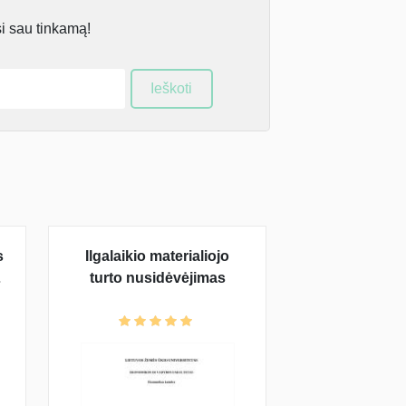
si sau tinkamą!
Ieškoti
s
Ilgalaikio materialiojo
turto nusidėvėjimas