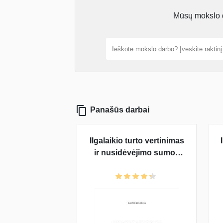
Mūsų mokslo da
Panašūs darbai
Ilgalaikio turto vertinimas
ir nusidėvėjimo sumos
skaičiavimas