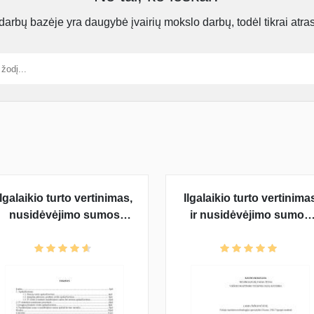
rbų bazėje yra daugybė įvairių mokslo darbų, todėl tikrai atra
Ilgalaikio turto vertinimas,
Ilgalaikio turto vertinima
nusidėvėjimo sumos
ir nusidėvėjimo sumos
apskaičiavimas
apskaičiavimas