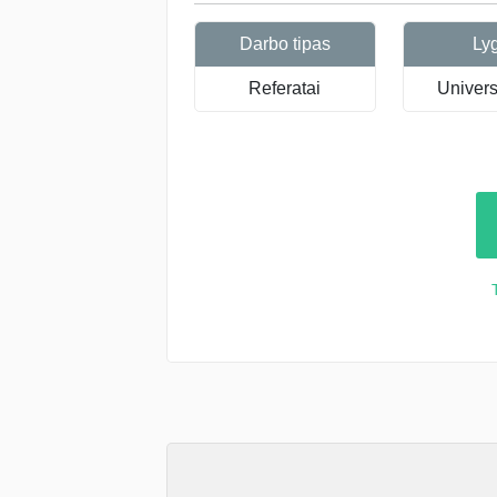
Darbo tipas
Ly
Referatai
Universi