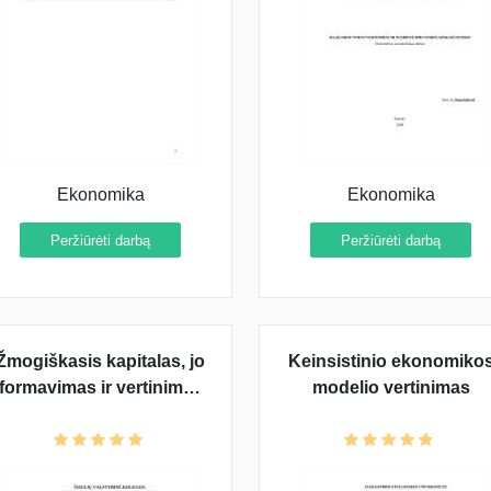
Ekonomika
Ekonomika
Peržiūrėti darbą
Peržiūrėti darbą
Žmogiškasis kapitalas, jo
Keinsistinio ekonomiko
formavimas ir vertinimas
modelio vertinimas
ekonomikoje