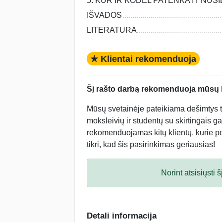
5. KUR IR KODĖL PATENKA IT NU
IŠVADOS
LITERATŪRA
★ Klientai rekomenduoja
Šį rašto darbą rekomenduoja mūsų kl
Mūsų svetainėje pateikiama dešimtys tū
moksleivių ir studentų su skirtingais ga
rekomenduojamas kitų klientų, kurie po 
tikri, kad šis pasirinkimas geriausias!
Norint atsisiųsti
Detali informacija