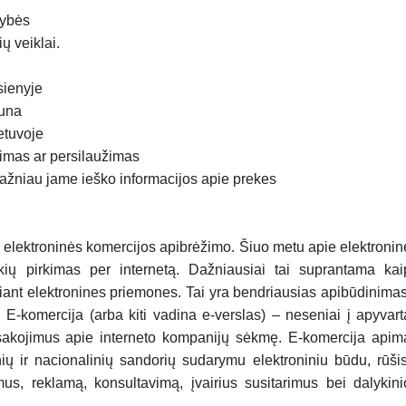
mybės
ų veiklai.
sienyje
auna
etuvoje
kimas ar persilaužimas
s dažniau jame ieško informacijos apie prekes
no elektroninės komercijos apibrėžimo. Šiuo metu apie elektronin
kių pirkimas per internetą. Dažniausiai tai suprantama kai
ant elektronines priemones. Tai yra bendriausias apibūdinimas
 E-komercija (arba kiti vadina e-verslas) – neseniai į apyvart
sakojimus apie interneto kompanijų sėkmę. E-komercija apim
inių ir nacionalinių sandorių sudarymu elektroniniu būdu, rūšis
us, reklamą, konsultavimą, įvairius susitarimus bei dalykini