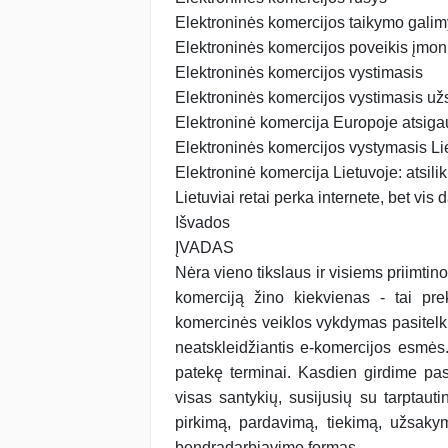
Elektroninės komercijos taikymo gali
Elektroninės komercijos poveikis įmoni
Elektroninės komercijos vystimasis
Elektroninės komercijos vystimasis už
Elektroninė komercija Europoje atsig
Elektroninės komercijos vystymasis Li
Elektroninė komercija Lietuvoje: atsili
Lietuviai retai perka internete, bet vi
Išvados
ĮVADAS
Nėra vieno tikslaus ir visiems priimti
komerciją žino kiekvienas - tai pre
komercinės veiklos vykdymas pasitelki
neatskleidžiantis e-komercijos esmės.
patekę terminai. Kasdien girdime pa
visas santykių, susijusių su tarptaut
pirkimą, pardavimą, tiekimą, užsakym
bendradarbiavimo formas.