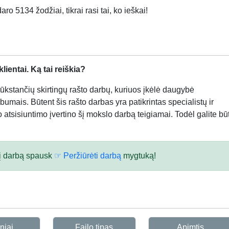
ro 5134 žodžiai, tikrai rasi tai, ko ieškai!
ientai. Ką tai reiškia?
kstančių skirtingų rašto darbų, kuriuos įkėlė daugybė
bumais. Būtent šis rašto darbas yra patikrintas specialistų ir
atsisiuntimo įvertino šį mokslo darbą teigiamai. Todėl galite būt
 šį darbą spausk
☞ Peržiūrėti darbą
mygtuką!
niai
Failo tipas
Apimtis