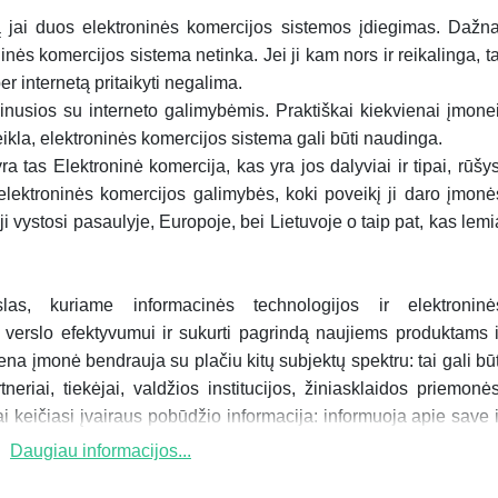
 jai duos elektroninės komercijos sistemos įdiegimas. Dažna
inės komercijos sistema netinka. Jei ji kam nors ir reikalinga, ta
er internetą pritaikyti negalima.
nusios su interneto galimybėmis. Praktiškai kiekvienai įmonei
ikla, elektroninės komercijos sistema gali būti naudinga.
ra tas Elektroninė komercija, kas yra jos dalyviai ir tipai, rūšys
elektroninės komercijos galimybės, koki poveikį ji daro įmonė
ji vystosi pasaulyje, Europoje, bei Lietuvoje o taip pat, kas lemi
las, kuriame informacinės technologijos ir elektroninė
 verslo efektyvumui ir sukurti pagrindą naujiems produktams i
a įmonė bendrauja su plačiu kitų subjektų spektru: tai gali būt
tneriai, tiekėjai, valdžios institucijos, žiniasklaidos priemonės
 keičiasi įvairaus pobūdžio informacija: informuoja apie save i
Daugiau informacijos...