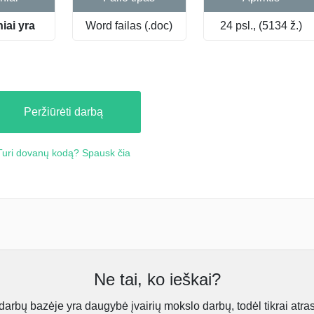
niai yra
Word failas (.doc)
24 psl., (5134 ž.)
Peržiūrėti darbą
Turi dovanų kodą? Spausk čia
Ne tai, ko ieškai?
rbų bazėje yra daugybė įvairių mokslo darbų, todėl tikrai atra