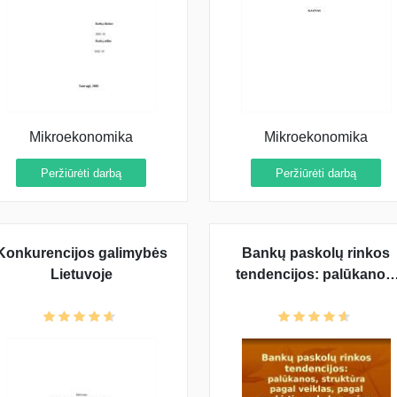
Mikroekonomika
Mikroekonomika
Peržiūrėti darbą
Peržiūrėti darbą
Konkurencijos galimybės
Bankų paskolų rinkos
Lietuvoje
tendencijos: palūkanos,
struktūra pagal veiklas,
pagal paskirtį, paskolų
augimo priežastys