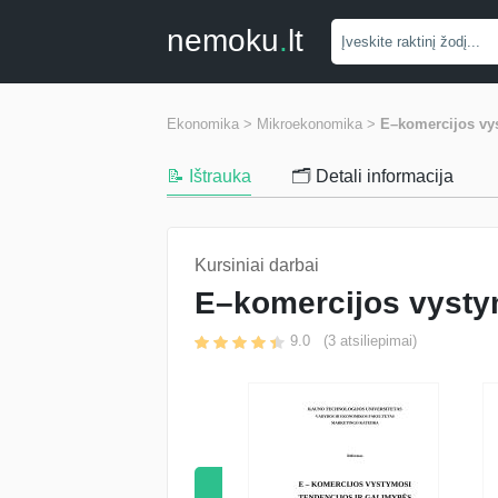
nemoku
.
lt
Ekonomika >
Mikroekonomika >
E–komercijos vys
📝 Ištrauka
🗂️ Detali informacija
Kursiniai darbai
E–komercijos vystym
9.0
(
3
atsiliepimai)