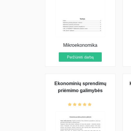
Mikroekonomika
Peržiūrėti darbą
Ekonominių sprendimų
priėmimo galimybės