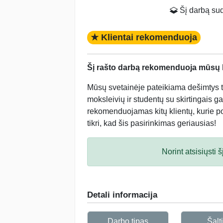
Šį darbą suda
★ Klientai rekomenduoja
Šį rašto darbą rekomenduoja mūsų kl
Mūsų svetainėje pateikiama dešimtys tū
moksleivių ir studentų su skirtingais ga
rekomenduojamas kitų klientų, kurie po 
tikri, kad šis pasirinkimas geriausias!
Norint atsisiųsti
Detali informacija
Darbo tipas
Šalti