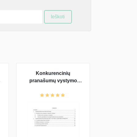
Ieškoti
Konkurencinių
s
pranašumų vystymo
galimybės internete