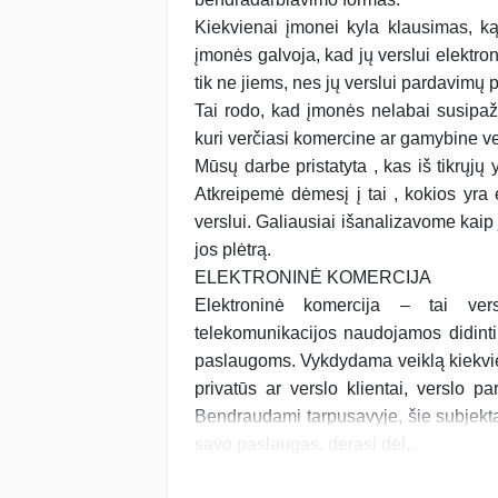
Kiekvienai įmonei kyla klausimas, ką
įmonės galvoja, kad jų verslui elektron
tik ne jiems, nes jų verslui pardavimų p
Tai rodo, kad įmonės nelabai susipaži
kuri verčiasi komercine ar gamybine ve
Mūsų darbe pristatyta , kas iš tikrųjų y
Atkreipemė dėmesį į tai , kokios yra 
verslui. Galiausiai išanalizavome kaip 
jos plėtrą.
ELEKTRONINĖ KOMERCIJA
Elektroninė komercija – tai vers
telekomunikacijos naudojamos didinti
paslaugoms. Vykdydama veiklą kiekvien
privatūs ar verslo klientai, verslo par
Bendraudami tarpusavyje, šie subjektai
savo paslaugas, derasi dėl...