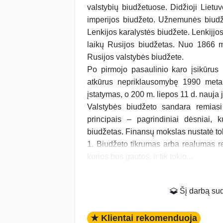
valstybių biudžetuose. Didžioji Lietu
imperijos biudžeto. Užnemunės biudže
Lenkijos karalystės biudžete. Lenkijj
laikų Rusijos biudžetas. Nuo 1866 m
Rusijos valstybės biudžete.
Po pirmojo pasaulinio karo įsikūrus
atkūrus nepriklausomybę 1990 metai
įstatymas, o 200 m. liepos 11 d. nauja 
Valstybės biudžeto sandara remiasi 
principais – pagrindiniai dėsniai, 
biudžetas. Finansų mokslas nustatė t
1. Biudžeto tikrumas arba realumas reiš
kurios bus gautos, ir tik tokio...
Šį darbą suda
★ Klientai rekomenduoja