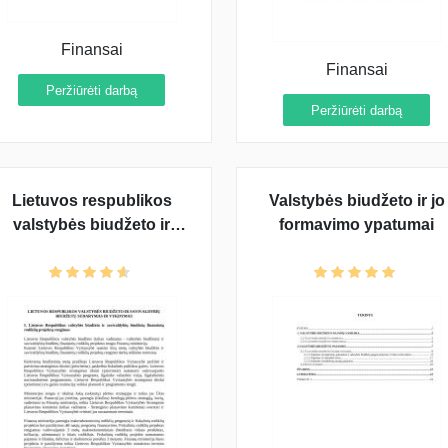
Finansai
Finansai
Peržiūrėti darbą
Peržiūrėti darbą
Lietuvos respublikos
Valstybės biudžeto ir jo
valstybės biudžeto ir
formavimo ypatumai
savivaldybių biudžetų
sudarymas ir vykdymas