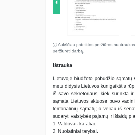
Aukščiau pateiktos peržiūros nuotraukos
peržiūrėti darbą.
Ištrauka
Lietuvoje biudžeto pobūdžio sąmatų
metu didysis Lietuvos kunigaikštis rūp
iš savo sekretoriaus, kiek surinkta i
sąmata Lietuvos aktuose buvo vadinim
teritorialinių sąmatų; o vėliau iš sen
sudaryti valstybės pajamų ir išlaidų p
1. Valdovai- karaliai.
2. Nuolatiniai tarybai.