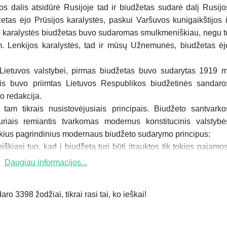
vos dalis atsidūrė Rusijoje tad ir biudžetas sudarė dalį Rusijo
tas ėjo Prūsijos karalystės, paskui Varšuvos kunigaikštijos i
os karalystės biudžetas buvo sudaromas smulkmeniškiau, negu t
. Lenkijos karalystės, tad ir mūsų Užnemunės, biudžetas ėj
 Lietuvos valstybei, pirmas biudžetas buvo sudarytas 1919 m
s buvo priimtas Lietuvos Respublikos biudžetinės sandaro
jo redakcija.
tam tikrais nusistovėjusiais principais. Biudžeto santvarko
kuriais remiantis tvarkomas modernus konstitucinis valstybė
okius pagrindinius modernaus biudžeto sudarymo principus:
kiasi tuo, kad į biudžetą turi būti įtrauktos tik tokios pajamos
Daugiau informacijos...
ro 3398 žodžiai, tikrai rasi tai, ko ieškai!