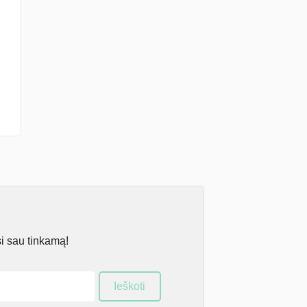
si sau tinkamą!
Ieškoti