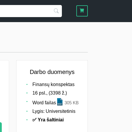
Darbo duomenys
Finansų konspektas
16 psl., (3398 ž.)
Word failas
305 KB
Lygis: Universitetinis
✅ Yra šaltiniai