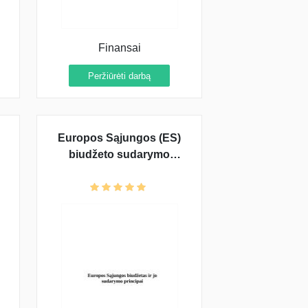
Finansai
Peržiūrėti darbą
Europos Sąjungos (ES)
biudžeto sudarymo
principai