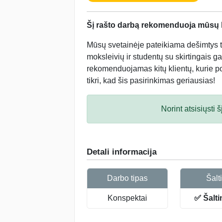
Šį rašto darbą rekomenduoja mūsų kl
Mūsų svetainėje pateikiama dešimtys tū
moksleivių ir studentų su skirtingais ga
rekomenduojamas kitų klientų, kurie po 
tikri, kad šis pasirinkimas geriausias!
Norint atsisiųsti
Detali informacija
Darbo tipas
Šalti
Konspektai
✅ Šalti