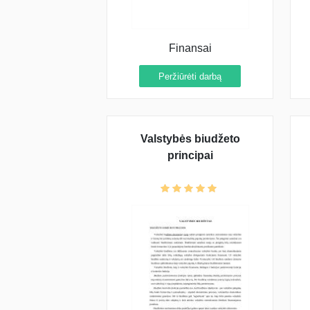
Finansai
Peržiūrėti darbą
Valstybės biudžeto
principai