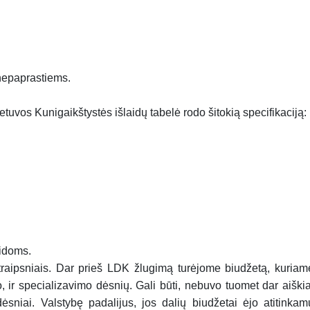
 nepaprastiems.
tuvos Kunigaikštystės išlaidų tabelė rodo šitokią specifikaciją:
idoms.
 straipsniais. Dar prieš LDK žlugimą turėjome biudžetą, kuriam
o, ir specializavimo dėsnių. Gali būti, nebuvo tuomet dar aiškia
sniai. Valstybę padalijus, jos dalių biudžetai ėjo atitinkam