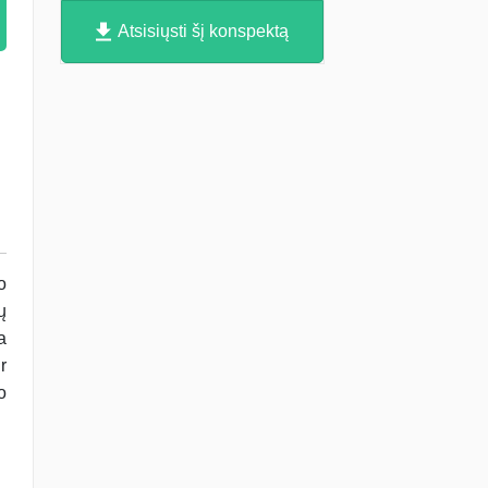
Atsisiųsti šį konspektą
o
ų
a
r
o