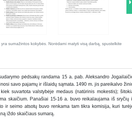
 yra sumažintos kokybės. Norėdami matyti visą darbą, spustelkite
 sudarymo pėdsakų randama 15 a. pab. Aleksandro Jogailaiči
inosi savo pajamų ir išlaidų sąmata. 1490 m. jis pareikalvo žini
r kiek suvartota valstybėje medaus (natūrinis mokestis); šitoki
a skaičium. Panašiai 15-16 a. buvo reikalaujama iš sryčių i
ato ir seimo atsotų buvo renkama tam tikra komisija, kuri turėj
laną iždo skaičiaus sumarą.