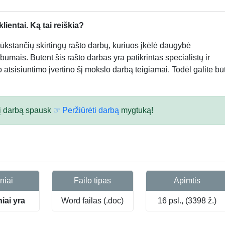
ientai. Ką tai reiškia?
kstančių skirtingų rašto darbų, kuriuos įkėlė daugybė
bumais. Būtent šis rašto darbas yra patikrintas specialistų ir
atsisiuntimo įvertino šį mokslo darbą teigiamai. Todėl galite būt
 šį darbą spausk
☞ Peržiūrėti darbą
mygtuką!
niai
Failo tipas
Apimtis
niai yra
Word failas (.doc)
16 psl., (3398 ž.)