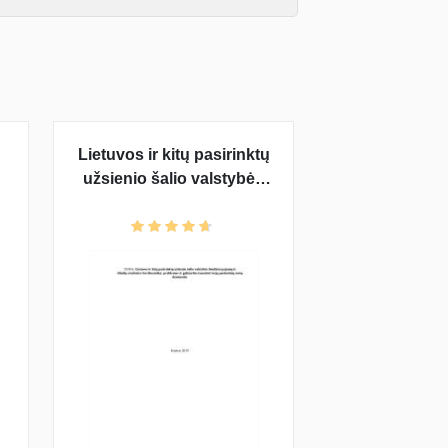
Lietuvos ir kitų pasirinktų
užsienio šalio valstybės
biudžeto pajamų ir išlaidų
struktūra bei dinamika