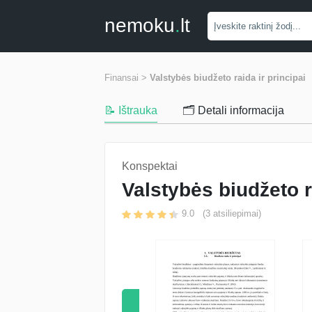
nemoku
.
lt
Finansai >
Valstybės biudžeto raida ir principai
📝 Ištrauka
🗂️ Detali informacija
Konspektai
Valstybės biudžeto r
9.0
(
3
atsiliepimai)