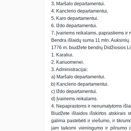
3. Maršalo departamentui.
4. Kanclerio departamentui.
5. Karo departamentui.
6. Iždo departamentui.
7. Įvairiems reikalams, paprastiems ir
Bendra išlaidų suma 11 mln. Auksinių.
1776 m. biudžete bendrų Didžiosios Lie
1. Karaliui.
2. Kariuomenei.
3. Administracijai:
a) Maršalo departamentui.
b) Kanclerio departamentui.
c) Iždo departamentui.
d) Įvairiems reikalams.
4. Nepaprastoms ir nenumatytoms išla
Biudžete išlaidos išskirtos atskirais
galima pastebėti ir viešumo, ir tikrum
jam taikomi vieningumo ir pilnumo dė