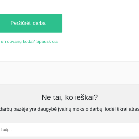
Peržiūrėti darbą
Turi dovanų kodą? Spausk čia
Ne tai, ko ieškai?
rbų bazėje yra daugybė įvairių mokslo darbų, todėl tikrai atra