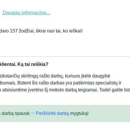
Daugiau informacijos...
ro 157 žodžiai, tikrai rasi tai, ko ieškai!
ientai. Ką tai reiškia?
kstančių skirtingų rašto darbų, kuriuos įkėlė daugybė
bumais. Būtent šis rašto darbas yra patikrintas specialistų ir
atsisiuntimo įvertino šį mokslo darbą teigiamai. Todėl galite būt
 šį darbą spausk
☞ Peržiūrėti darbą
mygtuką!