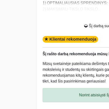
1) OPTIMALIAUSIAS SPRENDINYS:
2) MAKSIMALI TIKSLO TIKSLO...
Šį darbą suda
★ Klientai rekomenduoja
Šį rašto darbą rekomenduoja mūsų kl
Mūsų svetainėje pateikiama dešimtys tū
moksleivių ir studentų su skirtingais ga
rekomenduojamas kitų klientų, kurie po 
tikri, kad šis pasirinkimas geriausias!
Norint atsisiųsti