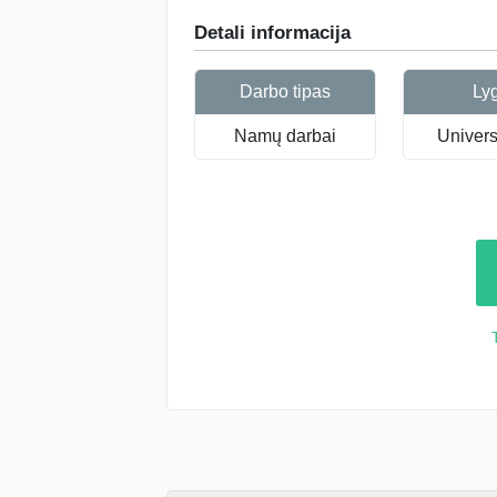
Detali informacija
Darbo tipas
Ly
Namų darbai
Universi