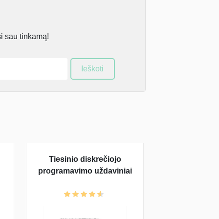
si sau tinkamą!
Ieškoti
Tiesinio diskrečiojo
programavimo uždaviniai