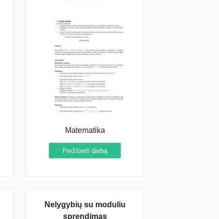
Matematika
Peržiūrėti darbą
Nelygybių su moduliu
sprendimas