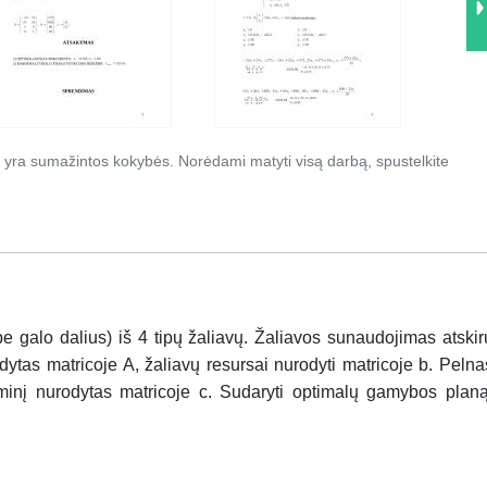
 yra sumažintos kokybės. Norėdami matyti visą darbą, spustelkite
 galo dalius) iš 4 tipų žaliavų. Žaliavos sunaudojimas atskir
ytas matricoje A, žaliavų resursai nurodyti matricoje b. Pelna
minį nurodytas matricoje c. Sudaryti optimalų gamybos planą