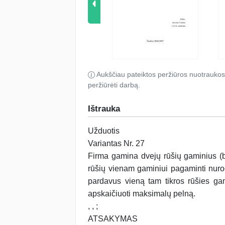
Aukščiau pateiktos peržiūros nuotraukos
peržiūrėti darbą.
Ištrauka
Užduotis
Variantas Nr. 27
Firma gamina dvejų rūšių gaminius (be
rūšių vienam gaminiui pagaminti nurod
pardavus vieną tam tikros rūšies ga
apskaičiuoti maksimalų pelną.
, , ;
ATSAKYMAS