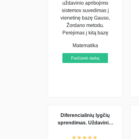
Matematika
Peržiūrėti darbą
Diferencialinių lygčių
sprendimas. Uždaviniai
su sprendimais