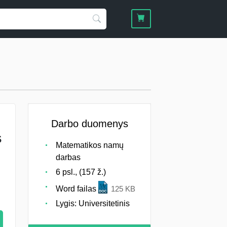
Darbo duomenys
s
Matematikos namų
darbas
6 psl., (157 ž.)
Word failas
125 KB
Lygis: Universitetinis