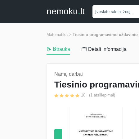
nemoku
.
lt
Matematika >
Tiesinio programavimo uždavinio 
📝 Ištrauka
🗂️ Detali informacija
Namų darbai
Tiesinio programavi
10
(
1
atsiliepimai)