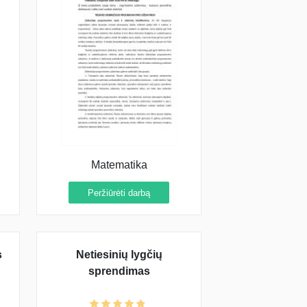
Matematika
Peržiūrėti darbą
s
Netiesinių lygčių
sprendimas