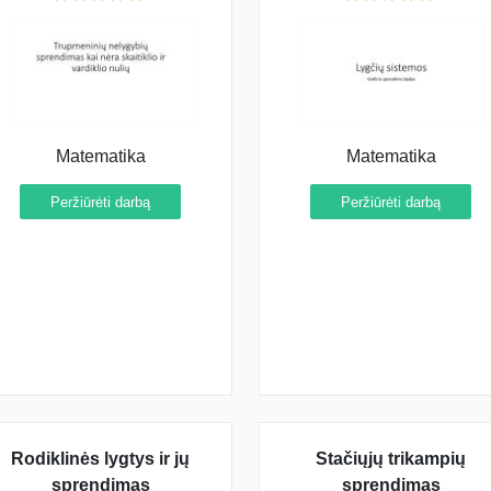
Matematika
Matematika
Peržiūrėti darbą
Peržiūrėti darbą
Rodiklinės lygtys ir jų
Stačiųjų trikampių
sprendimas
sprendimas