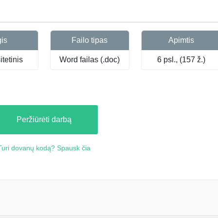
gis
Failo tipas
Apimtis
tetinis
Word failas (.doc)
6 psl., (157 ž.)
Peržiūrėti darbą
Turi dovanų kodą? Spausk čia