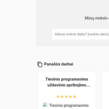
Mūsų mokslo da
Panašūs darbai
Tiesinio programavimo
uždavinio apribojimo
sistemos suvedimas į
vienetinę bazę Gauso,
Žordano metodu.
Perėjimas į kitą bazę