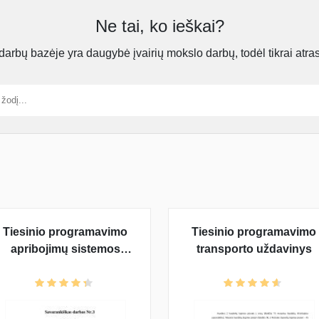
Ne tai, ko ieškai?
rbų bazėje yra daugybė įvairių mokslo darbų, todėl tikrai atra
Tiesinio programavimo
Tiesinio programavimo
apribojimų sistemos
transporto uždavinys
suvedimas į vienetinę
bazę Gauso ir Žordano
metodu