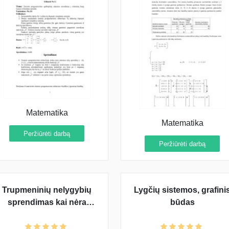
Matematika
Matematika
Peržiūrėti darbą
Peržiūrėti darbą
Trupmeninių nelygybių
Lygčių sistemos, grafini
sprendimas kai nėra
būdas
skaitiklio ir vardiklio nulių