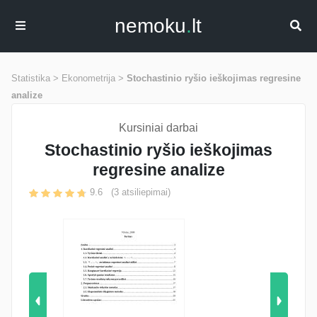
nemoku
.
lt
Statistika >
Ekonometrija >
Stochastinio ryšio ieškojimas regresine
analize
Kursiniai darbai
Stochastinio ryšio ieškojimas
regresine analize
9.6
(
3
atsiliepimai)