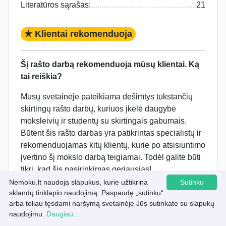
Literatūros sąrašas:
21
★ Klientai rekomenduoja
Šį rašto darbą rekomenduoja mūsų klientai. Ką
tai reiškia?
Mūsų svetainėje pateikiama dešimtys tūkstančių
skirtingų rašto darbų, kuriuos įkėlė daugybė
moksleivių ir studentų su skirtingais gabumais.
Būtent šis rašto darbas yra patikrintas specialistų ir
rekomenduojamas kitų klientų, kurie po atsisiuntimo
įvertino šį mokslo darbą teigiamai. Todėl galite būti
tikri, kad šis pasirinkimas geriausias!
Nemoku.lt naudoja slapukus, kurie užtikrina
Sutinku
sklandų tinklapio naudojimą. Paspaudę „sutinku“
Norint atsisiųsti šį darbą spausk
☞ Peržiūrėti
arba toliau tęsdami naršymą svetainėje Jūs sutinkate su slapukų
darbą
mygtuką!
Atsisiųsti šį kursinį darbą
naudojimu.
Daugiau...