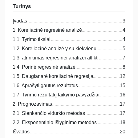
Turinys
Įvadas
3
1. Koreliacinė regresinė analizė
4
1.1. Tyrimo tikslai
4
1.2. Koreliacinė analizė y su kiekvienu
5
1.3. atrinkimas regresinei analizei atlikti
7
1.4. Porinė regresinė analizė
8
1.5. Daugianarė koreliacinė regresija
12
1.6. Aprašyti gautus rezultatus
15
1.7. Tyrimo rezultatų taikymo pavyzdžiai
16
2. Prognozavimas
17
2.1. Slenkančio vidurkio metodas
17
2.2. Eksponentinio išlyginimo metodas
18
Išvados
20