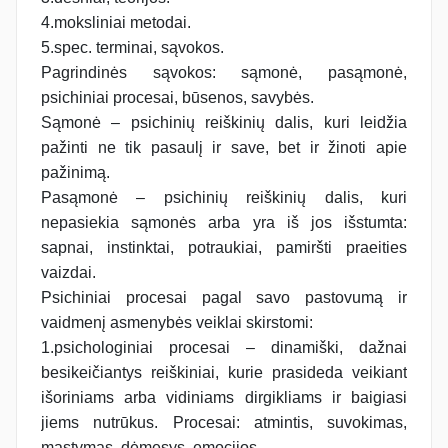
4.moksliniai metodai.
5.spec. terminai, sąvokos.
Pagrindinės sąvokos: sąmonė, pasąmonė,
psichiniai procesai, būsenos, savybės.
Sąmonė – psichinių reiškinių dalis, kuri leidžia
pažinti ne tik pasaulį ir save, bet ir žinoti apie
pažinimą.
Pasąmonė – psichinių reiškinių dalis, kuri
nepasiekia sąmonės arba yra iš jos išstumta:
sapnai, instinktai, potraukiai, pamiršti praeities
vaizdai.
Psichiniai procesai pagal savo pastovumą ir
vaidmenį asmenybės veiklai skirstomi:
1.psichologiniai procesai – dinamiški, dažnai
besikeičiantys reiškiniai, kurie prasideda veikiant
išoriniams arba vidiniams dirgikliams ir baigiasi
jiems nutrūkus. Procesai: atmintis, suvokimas,
mąstymas, dėmesys, emocijos.