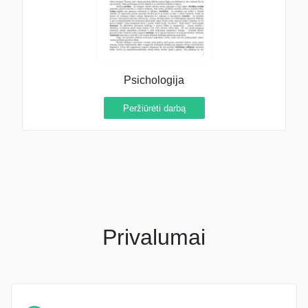
Psichologija
Peržiūrėti darbą
Privalumai