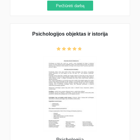
Peržiūrėti darbą
Psichologijos objektas ir istorija
Psichologija