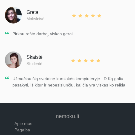
Greta
Moksleivė
Pirkau rašto darbą, viskas gerai.
Skaistė
Studentė
Užmačiau šią svetainę kursiokės kompiuteryje. :D Ką galiu
pasakyti, iš kitur ir nebesisiunčiu, kai čia yra viskas ko reikia.
nemoku.lt
Apie mus
Pagalba