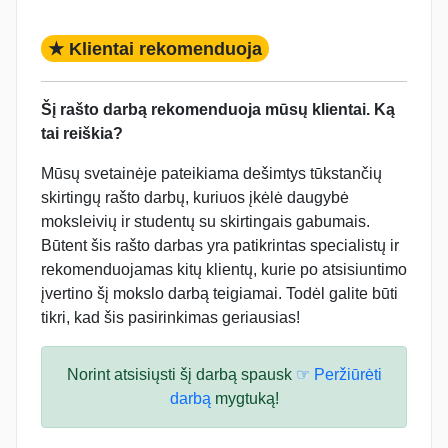
★ Klientai rekomenduoja
Šį rašto darbą rekomenduoja mūsų klientai. Ką
tai reiškia?
Mūsų svetainėje pateikiama dešimtys tūkstančių
skirtingų rašto darbų, kuriuos įkėlė daugybė
moksleivių ir studentų su skirtingais gabumais.
Būtent šis rašto darbas yra patikrintas specialistų ir
rekomenduojamas kitų klientų, kurie po atsisiuntimo
įvertino šį mokslo darbą teigiamai. Todėl galite būti
tikri, kad šis pasirinkimas geriausias!
Norint atsisiųsti šį darbą spausk
☞ Peržiūrėti
darbą
mygtuką!