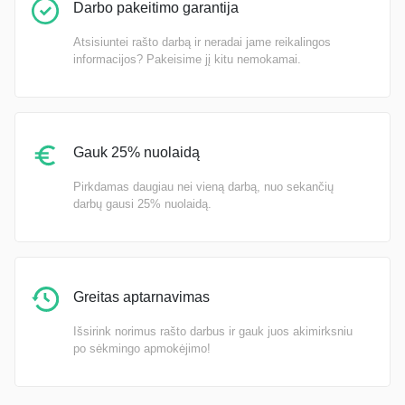
Darbo pakeitimo garantija
Atsisiuntei rašto darbą ir neradai jame reikalingos
informacijos? Pakeisime jį kitu nemokamai.
Gauk 25% nuolaidą
Pirkdamas daugiau nei vieną darbą, nuo sekančių
darbų gausi 25% nuolaidą.
Greitas aptarnavimas
Išsirink norimus rašto darbus ir gauk juos akimirksniu
po sėkmingo apmokėjimo!