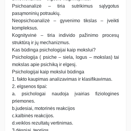
Psichoanalizė – tiria sutrikimus sąlygotus
pasąmoninių potraukių.
Neopsichoanalizė – gyvenimo tikslas – įveikti
kompleksus.
Kognityvinė – tiria individo pažinimo procesų
struktūrą ir jų mechanizmus.
Kas būdinga psichologijai kaip mokslui?
Psichologija ( psiche – siela, logus – mokslas) tai
mokslas apie psichiką ir elgesį.
Psichologijai kaip mokslui būdinga
1. fakto kaupimas analizavimas ir klasifikavimas.
2. elgsenos tipai:
a. psichologai naudoja įvairias fiziologines
priemones.
b.judesiai, motorinės reakcijos
c.kalbinės reakcijos.
d.veiklos rezultatų vertinimas.
3.dėsniai, teorijos.