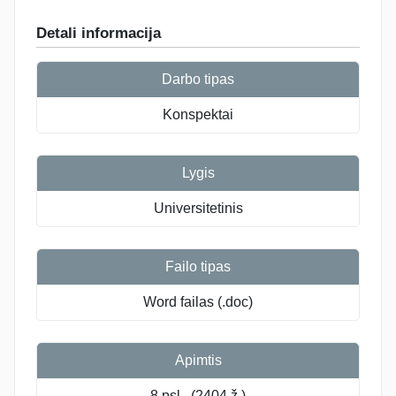
Detali informacija
Darbo tipas
Konspektai
Lygis
Universitetinis
Failo tipas
Word failas (.doc)
Apimtis
8 psl., (2404 ž.)