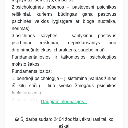
2.psichologinės būsenos – pastovesni psichikos
reiškiniai, kuriems būdingas gana pastovus
psichinės veiklos lygis(gera ar bloga nuotaika,
nerimas)
3.psichinės savybės – santykinai pastovūs
psichiniai reiškiniai, nepriklausantys nuo
dirginimo(intelektas, charakteris, sugebėjimai)
Fundamentaliosios ir taikomosios psichologijos
mokslo šakos.
Fundamentaliosios:
1. bendroji psichologija – ji sistemina įvairias žinias
iš kitų sričių , tiria sveiko žmogaus psichikos
funkcionavimą.
2. socialinė psichologija –...
Daugiau informacijos...
Šį darbą sudaro 2404 žodžiai, tikrai rasi tai, ko
ieškai!