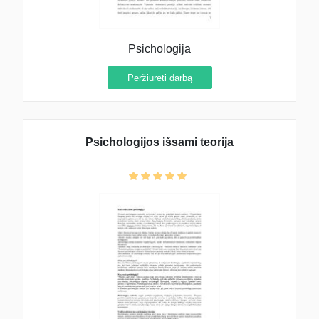
Psichologija
Peržiūrėti darbą
Psichologijos išsami teorija