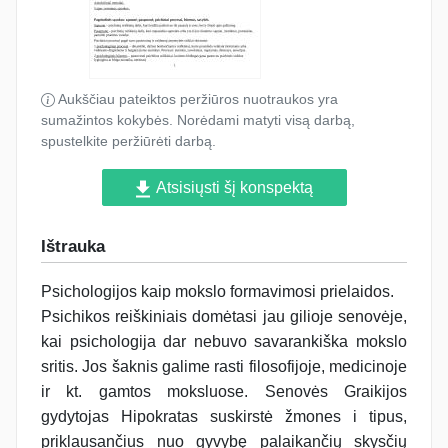
Aukščiau pateiktos peržiūros nuotraukos yra
sumažintos kokybės. Norėdami matyti visą darbą,
spustelkite peržiūrėti darbą.
Atsisiųsti šį konspektą
Ištrauka
Psichologijos kaip mokslo formavimosi prielaidos.
Psichikos reiškiniais domėtasi jau gilioje senovėje,
kai psichologija dar nebuvo savarankiška mokslo
sritis. Jos šaknis galime rasti filosofijoje, medicinoje
ir kt. gamtos moksluose. Senovės Graikijos
gydytojas Hipokratas suskirstė žmones i tipus,
priklausančius nuo gyvybę palaikančių skysčių