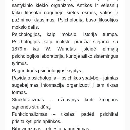
santykinio kiekio organizme. Antikos ir vėlesnių
laikų filosofai nagrinėjo sielos esmės, valios ir
pažinimo klausimus. Psichologija buvo filosofijos
mokslo dalis.
Psichologijos, kaip mokslo, istorija trumpa.
Psichologijos kaip mokslo pradžia siejama su
1879m kai W. Wundtas įsteigė pirmąją
psichologijos laboratoriją, kurioje atliko sistemingus
tyrimus.
Pagrindinės psichologijos kryptys.
Pavidalo psichologija – psichikos ypatybė – įgimtas
sugebėjimas informacija organizuoti į tam tikras
formas.
Struktūralizmas – uždavinys kurti žmogaus
sąmonės struktūrą.
Funkcionalizmas – tikslas: padėti psichikai
prisitaikyti prie aplinkos.
Biheviorizmas – elgesio nagrinėjimas.