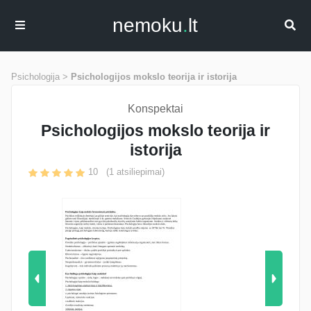
nemoku
.
lt
Psichologija >
Psichologijos mokslo teorija ir istorija
Konspektai
Psichologijos mokslo teorija ir
istorija
10
(
1
atsiliepimai)