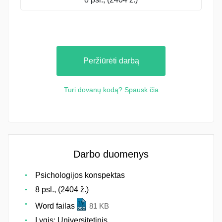
Peržiūrėti darbą
Turi dovanų kodą? Spausk čia
Darbo duomenys
Psichologijos konspektas
8 psl., (2404 ž.)
Word failas
81 KB
Lygis: Universitetinis