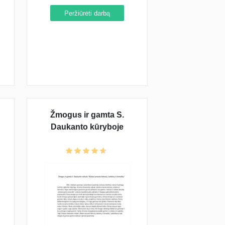
Peržiūrėti darbą
Žmogus ir gamta S.
Daukanto kūryboje