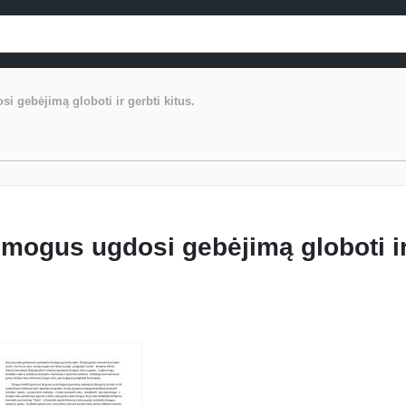
gebėjimą globoti ir gerbti kitus.
mogus ugdosi gebėjimą globoti i