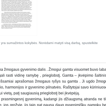
 yra sumažintos kokybės. Norėdami matyti visą darbą, spustelkite
ma žmogaus gyvenimo dalis . Žmogui gamta visuomet buvo laba
 gali rasti vidinę ramybę , prieglobstį. Gamta – įkvėpimo šaltinis
i ir išsamiai aprašomas žmogaus ryšys su gamta . Ji ugdo žmog
ėrio, harmonijos ir gyvenimo pilnatvės. Raštytojai savo kūriniuos
 vietą, patį saugiausią prieglobstį bei įkvėpėją.
 prasmingesnį gyvenimą, kadangi jis džiaugsmą atranda ne ti
e, jos grožyje, jis taip pat gauna daug gyvenimiškų pamokų be