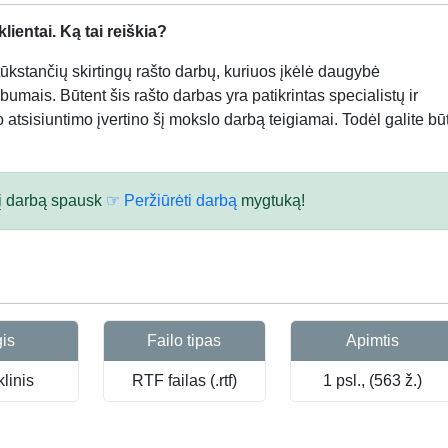
ientai. Ką tai reiškia?
kstančių skirtingų rašto darbų, kuriuos įkėlė daugybė
bumais. Būtent šis rašto darbas yra patikrintas specialistų ir
atsisiuntimo įvertino šį mokslo darbą teigiamai. Todėl galite būt
 šį darbą spausk
☞ Peržiūrėti darbą
mygtuką!
gis
Failo tipas
Apimtis
linis
RTF failas (.rtf)
1 psl., (563 ž.)