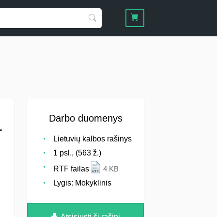
Darbo duomenys
r
Lietuvių kalbos rašinys
1 psl., (563 ž.)
RTF failas
4 KB
Lygis: Mokyklinis
Atsisiųsti šį rašinį