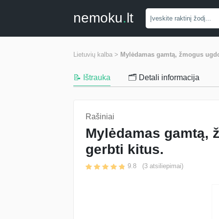
nemoku
.
lt
Lietuvių kalba >
Mylėdamas gamtą, žmogus ugdosi 
📝 Ištrauka
🗂️ Detali informacija
Rašiniai
Mylėdamas gamtą, ž
gerbti kitus.
9.8
(
3
atsiliepimai)