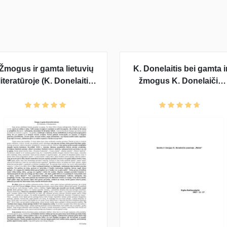
Žmogus ir gamta lietuvių
K. Donelaitis bei gamta i
literatūroje (K. Donelaitis,
žmogus K. Donelaičio
A. Baranauskas)
"Metuose"