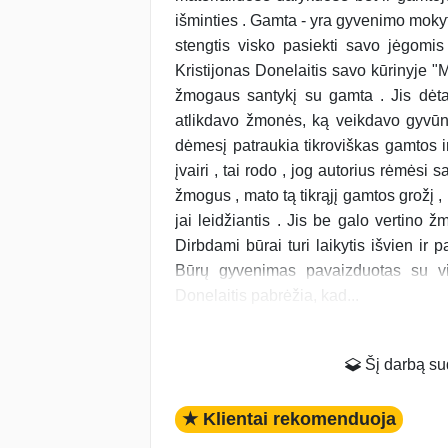
išminties . Gamta - yra gyvenimo mokyto
stengtis visko pasiekti savo jėgomis
Kristijonas Donelaitis savo kūrinyje "
žmogaus santykį su gamta . Jis dėta
atlikdavo žmonės, ką veikdavo gyvūna
dėmesį patraukia tikroviškas gamtos ir
įvairi , tai rodo , jog autorius rėmėsi 
žmogus , mato tą tikrąjį gamtos grožį 
jai leidžiantis . Jis be galo vertino ž
Dirbdami būrai turi laikytis išvien ir p
Būrų gyvenimas pavaizduotas su vis
Donelaitis pabrėžia, kad...
Šį darbą suda
★ Klientai rekomenduoja