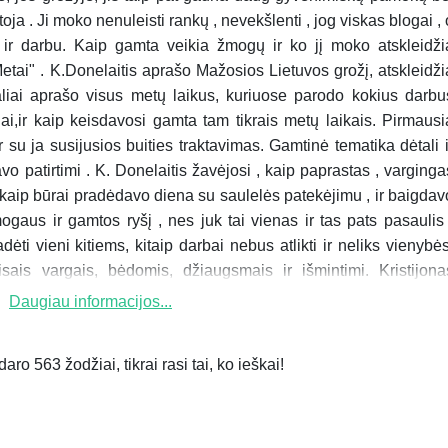
ja . Ji moko nenuleisti rankų , nevekšlenti , jog viskas blogai , 
 ir darbu. Kaip gamta veikia žmogų ir ko jį moko atskleidži
Metai" . K.Donelaitis aprašo Mažosios Lietuvos grožį, atskleidži
liai aprašo visus metų laikus, kuriuose parodo kokius darbu
i,ir kaip keisdavosi gamta tam tikrais metų laikais. Pirmausi
 su ja susijusios buities traktavimas. Gamtinė tematika dėtali i
savo patirtimi . K. Donelaitis žavėjosi , kaip paprastas , varginga
, kaip būrai pradėdavo diena su saulelės patekėjimu , ir baigdav
mogaus ir gamtos ryšį , nes juk tai vienas ir tas pats pasaulis 
adėti vieni kitiems, kitaip darbai nebus atlikti ir neliks vienybės
ais vargais, bėdomis, džiaugsmais ir išmintimi. Kristijona
Daugiau informacijos...
ro 563 žodžiai, tikrai rasi tai, ko ieškai!