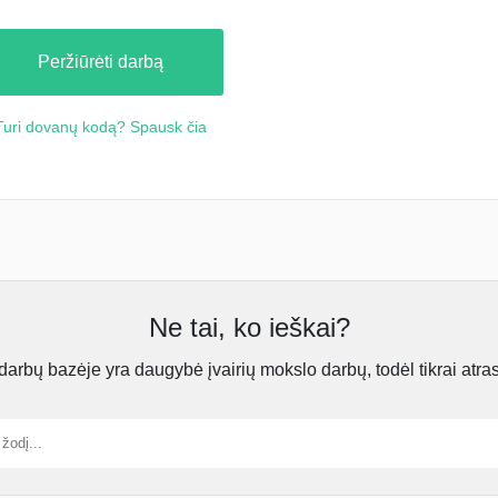
Peržiūrėti darbą
Turi dovanų kodą? Spausk čia
Ne tai, ko ieškai?
rbų bazėje yra daugybė įvairių mokslo darbų, todėl tikrai atra