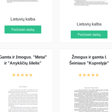
Lietuvių kalba
Lietuvių kalba
Peržiūrėti darbą
Peržiūrėti darbą
Gamta ir žmogus. "Metai"
Žmogus ir gamta I.
ir "Anykščių šilelis"
Šeiniaus "Kuprelyje"