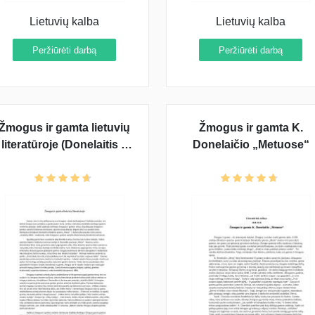
Lietuvių kalba
Lietuvių kalba
Peržiūrėti darbą
Peržiūrėti darbą
Žmogus ir gamta lietuvių
Žmogus ir gamta K.
literatūroje (Donelaitis ir
Donelaičio „Metuose“
Baranauskas)