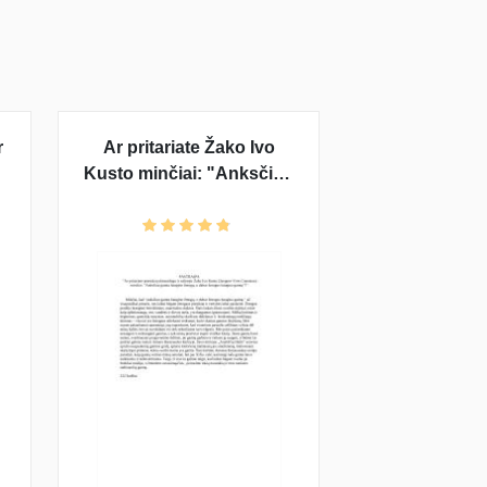
r
Ar pritariate Žako Ivo
Kusto minčiai: "Anksčiau
gamta baugino žmogų, o
dabar žmogus baugina
gamtą"?