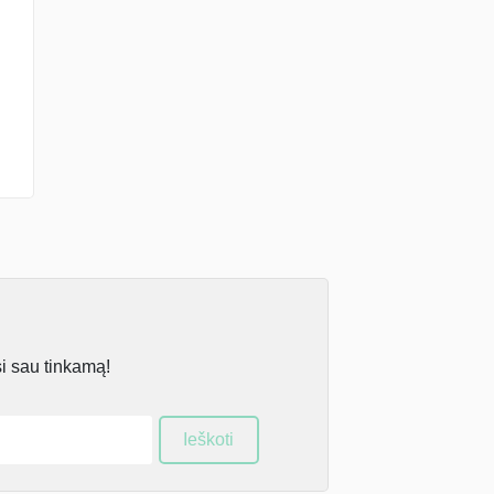
si sau tinkamą!
Ieškoti