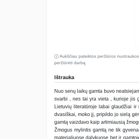
Aukščiau pateiktos peržiūros nuotraukos
peržiūrėti darbą.
Ištrauka
Nuo senų laikų gamta buvo neatsieja
svarbi , nes tai yra vieta , kurioje jis
Lietuvių literatūroje labai glaudžia
dvasiškai, moko jį, pripildo jo sielą g
gamtą vaizdavo kaip artimiausią žmogui
Žmogus mylintis gamtą ne tik gyvena
materialiuose dalykuose bet ir gamtoj