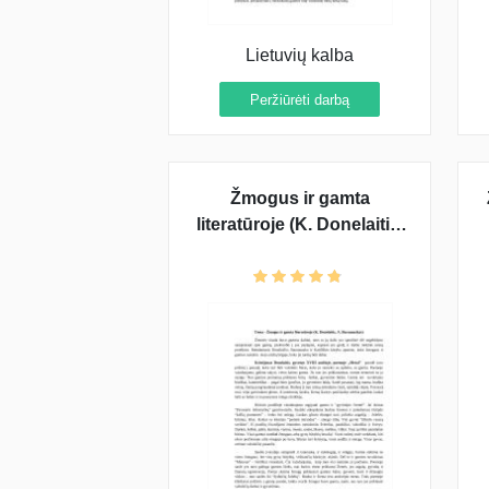
Lietuvių kalba
Peržiūrėti darbą
Žmogus ir gamta
literatūroje (K. Donelaitis,
A. Baranauskas)