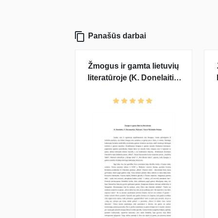
Panašūs darbai
Žmogus ir gamta lietuvių
literatūroje (K. Donelaitis,
A. Baranauskas,
Maironis, Vincas
Mykolaitis-Putinas)