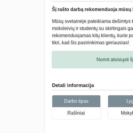
Šį rašto darbą rekomenduoja mūsų kl
Mūsų svetainėje pateikiama dešimtys tū
moksleivių ir studentų su skirtingais ga
rekomenduojamas kitų klientų, kurie po 
tikri, kad šis pasirinkimas geriausias!
Norint atsisiųsti
Detali informacija
Darbo tipas
Ly
Rašiniai
Mokyk