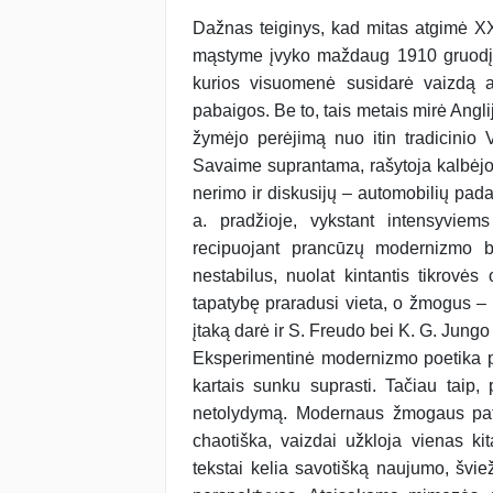
Dažnas teiginys, kad mitas atgimė XX
mąstyme įvyko maždaug 1910 gruodį. 
kurios visuomenė susidarė vaizdą a
pabaigos. Be to, tais metais mirė Angl
žymėjo perėjimą nuo itin tradicinio V
Savaime suprantama, rašytoja kalbėjo 
nerimo ir diskusijų – automobilių pad
a. pradžioje, vykstant intensyviem
recipuojant prancūzų modernizmo b
nestabilus, nuolat kintantis tikrovė
tapatybę praradusi vieta, o žmogus – 
įtaką darė ir S. Freudo bei K. G. Jungo
Eksperimentinė modernizmo poetika pa
kartais sunku suprasti. Tačiau taip,
netolydymą. Modernaus žmogaus patirt
chaotiška, vaizdai užkloja vienas k
tekstai kelia savotišką naujumo, švi