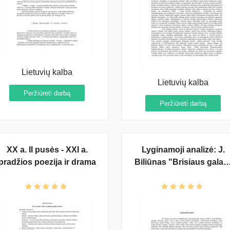
Lietuvių kalba
Lietuvių kalba
Peržiūrėti darbą
Peržiūrėti darbą
XX a. II pusės - XXI a.
Lyginamoji analizė: J.
pradžios poezija ir drama
Biliūnas "Brisiaus galas
ir J. Savickis "Ad astra"