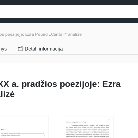
os poezijoje: Ezra Pound „Canto I“ analizė
inys
🗂️ Detali informacija
X a. pradžios poezijoje: Ezra
lizė