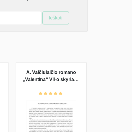
Ieškoti
A. Vaičiulaičio romano
,
„Valentina“ VII-o skyriaus
pradžios analizė