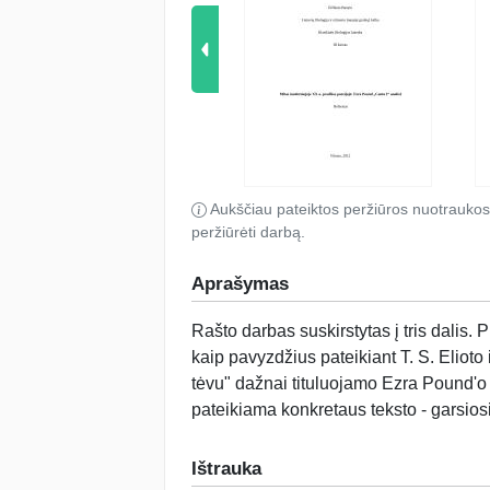
Aukščiau pateiktos peržiūros nuotraukos
peržiūrėti darbą.
Aprašymas
Rašto darbas suskirstytas į tris dalis
kaip pavyzdžius pateikiant T. S. Eliot
tėvu" dažnai tituluojamo Ezra Pound'o 
pateikiama konkretaus teksto - garsiosi
Ištrauka