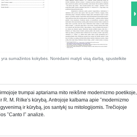
 yra sumažintos kokybės. Norėdami matyti visą darbą, spustelkite
. Pirmojoje trumpai aptariama mito reikšmė modernizmo poetikoje,
o ir R. M. Rilke's kūrybą. Antrojoje kalbama apie "modernizmo
gyvenimą ir kūrybą, jos santykį su mitologijomis. Trečiojoje
os "Canto I" analizė.