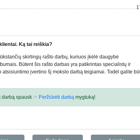
1
ientai. Ką tai reiškia?
kstančių skirtingų rašto darbų, kuriuos įkėlė daugybė
bumais. Būtent šis rašto darbas yra patikrintas specialistų ir
atsisiuntimo įvertino šį mokslo darbą teigiamai. Todėl galite būt
 šį darbą spausk
☞ Peržiūrėti darbą
mygtuką!