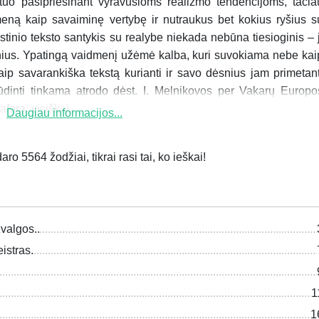
uo pasipriešinant vyravusioms realizmo tendencijoms, tačia
eną kaip savaiminę vertybę ir nutraukus bet kokius ryšius s
tinio teksto santykis su realybe niekada nebūna tiesioginis – j
ius. Ypatingą vaidmenį užėmė kalba, kuri suvokiama nebe kai
aip savarankiška tekstą kurianti ir savo dėsnius jam primetant
būdinti tinkama atrodo dėst. I. Melnikovos per Vakarų Europo
fora: visiškai...
Daugiau informacijos...
ro 5564 žodžiai, tikrai rasi tai, ko ieškai!
valgos..
istras.
1
1