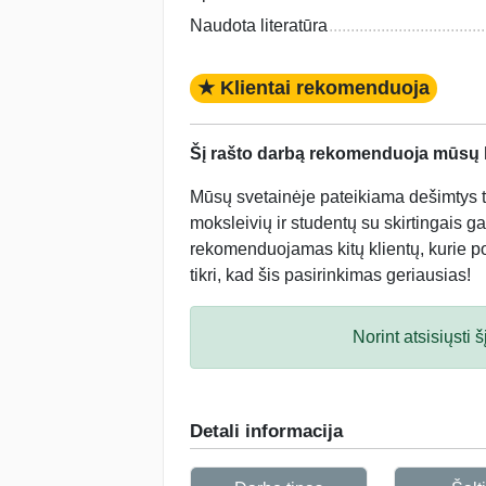
Naudota literatūra
★ Klientai rekomenduoja
Šį rašto darbą rekomenduoja mūsų kl
Mūsų svetainėje pateikiama dešimtys tū
moksleivių ir studentų su skirtingais ga
rekomenduojamas kitų klientų, kurie po 
tikri, kad šis pasirinkimas geriausias!
Norint atsisiųsti
Detali informacija