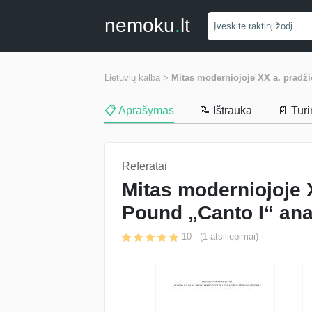
nemoku
.
lt
Lietuvių kalba >
Mitas moderniojoje XX a. pradži
📋 Aprašymas
📝 Ištrauka
📄 Tur
Referatai
Mitas moderniojoje X
Pound „Canto I“ ana
10
(
1
atsiliepimai)