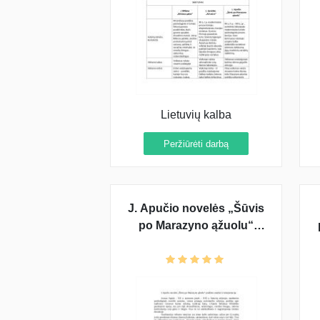
Lietuvių kalba
Peržiūrėti darbą
J. Apučio novelės „Šūvis
po Marazyno ąžuolu“
pradžios analizė ir
interpretacija