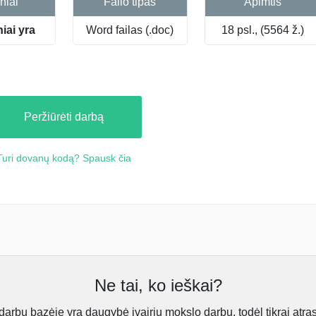
niai
Failo tipas
Apimtis
niai yra
Word failas (.doc)
18 psl., (5564 ž.)
Peržiūrėti darbą
Turi dovanų kodą? Spausk čia
Ne tai, ko ieškai?
rbų bazėje yra daugybė įvairių mokslo darbų, todėl tikrai atra