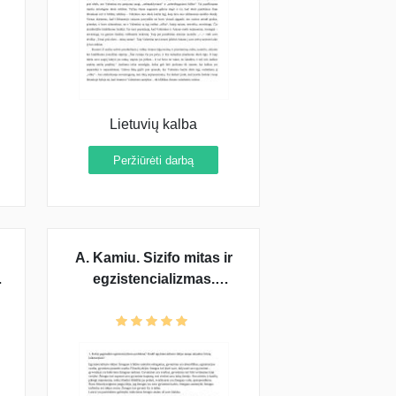
Lietuvių kalba
Peržiūrėti darbą
A. Kamiu. Sizifo mitas ir
"
egzistencializmas.
Analizė