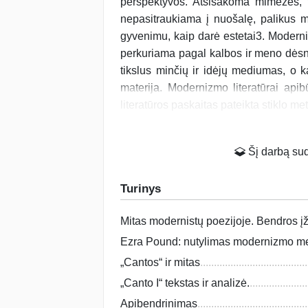
perspektyvos. Atsisakoma mimezės, t
nepasitraukiama į nuošalę, palikus m
gyvenimu, kaip darė estetai3. Modernis
perkuriama pagal kalbos ir meno dėsn
tikslus minčių ir idėjų mediumas, o k
materija. Modernizmo literatūrai api
literatūros paskaitas pateikta stiklo meta
Šį darbą suda
Turinys
Mitas modernistų poezijoje. Bendros įž
Ezra Pound: nutylimas modernizmo me
„Cantos“ ir mitas
„Canto I“ tekstas ir analizė.
Apibendrinimas