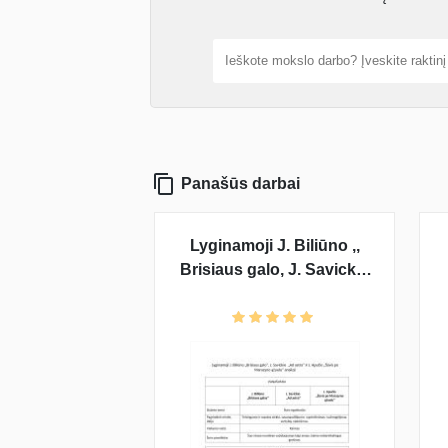
Panašūs darbai
Lyginamoji J. Biliūno ,,
Brisiaus galo, J. Savickio
,, Ad astra_ ir J. Apučio ,,
Šūvis po marazyno
ąžuolu analizė