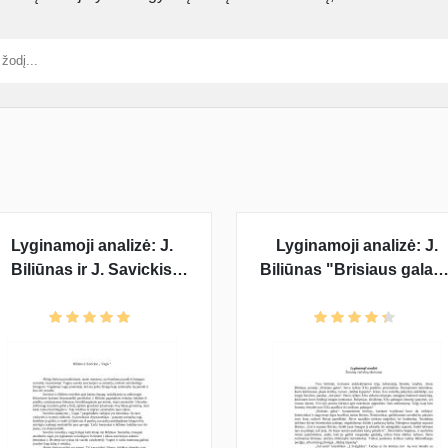
Lyginamoji analizė: J.
Lyginamoji analizė: J.
Biliūnas ir J. Savickis
Biliūnas "Brisiaus galas"
"Vagis", J. Biliūnas
J. Savickis "Ad astra" ir J.
"Brisiaus galas" ir J.
Aputis "Šūvis po
Savickis "Ad astra"
Marazyno ąžuolu"