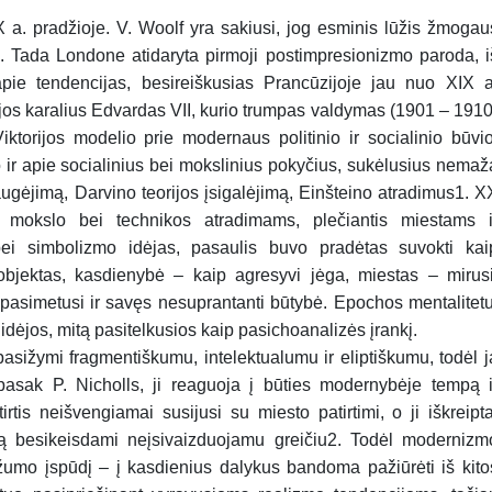
 a. pradžioje. V. Woolf yra sakiusi, jog esminis lūžis žmogau
Tada Londone atidaryta pirmoji postimpresionizmo paroda, i
pie tendencijas, besireiškusias Prancūzijoje jau nuo XIX a
ijos karalius Edvardas VII, kurio trumpas valdymas (1901 – 1910
iktorijos modelio prie modernaus politinio ir socialinio būvio
ir apie socialinius bei mokslinius pokyčius, sukėlusius nemaž
augėjimą, Darvino teorijos įsigalėjimą, Einšteino atradimus1. X
s mokslo bei technikos atradimams, plečiantis miestams i
ei simbolizmo idėjas, pasaulis buvo pradėtas suvokti kai
s objektas, kasdienybė – kaip agresyvi jėga, miestas – mirusi
pasimetusi ir savęs nesuprantanti būtybė. Epochos mentalitetu
 idėjos, mitą pasitelkusios kaip pasichoanalizės įrankį.
sižymi fragmentiškumu, intelektualumu ir eliptiškumu, todėl j
 pasak P. Nicholls, ji reaguoja į būties modernybėje tempą i
is neišvengiamai susijusi su miesto patirtimi, o ji iškreipta
itą besikeisdami neįsivaizduojamu greičiu2. Todėl modernizm
ežumo įspūdį – į kasdienius dalykus bandoma pažiūrėti iš kito