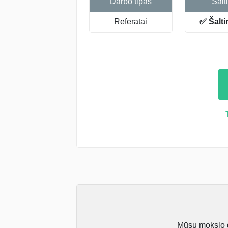
Darbo tipas
Šalti
Referatai
✅ Šalti
Mūsų mokslo da