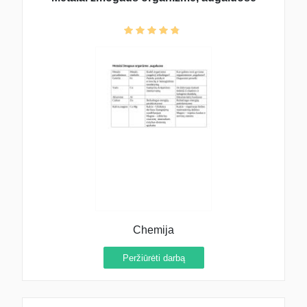
Chemija
Peržiūrėti darbą