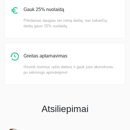
Gauk 25% nuolaidą
Pirkdamas daugiau nei vieną darbą, nuo sekančių
darbų gausi 25% nuolaidą.
Greitas aptarnavimas
Išsirink norimus rašto darbus ir gauk juos akimirksniu
po sėkmingo apmokėjimo!
Atsiliepimai