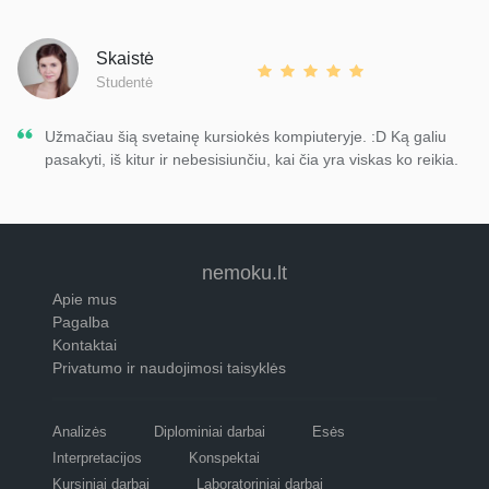
Skaistė
Studentė
Užmačiau šią svetainę kursiokės kompiuteryje. :D Ką galiu
pasakyti, iš kitur ir nebesisiunčiu, kai čia yra viskas ko reikia.
nemoku.lt
Apie mus
Pagalba
Kontaktai
Privatumo ir naudojimosi taisyklės
Analizės
Diplominiai darbai
Esės
Interpretacijos
Konspektai
Kursiniai darbai
Laboratoriniai darbai