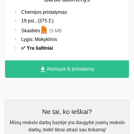
Chemijos pristatymas
19 psl., (375 ž.)
Skaidrės
15 MB
Lygis: Mokyklinis
✅ Yra šaltiniai
Atsisiųsti šį pristatymą
Ne tai, ko ieškai?
Mūsų mokslo darbų bazėje yra daugybė įvairių mokslo
darbų, todėl tikrai atrasi sau tinkamą!