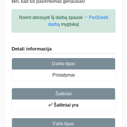
tikri, kad šis pasirinkimas geriausias!
Norint atsisiųsti šį darbą spausk
☞ Peržiūrėti
darbą
mygtuką!
Detali informacija
Darbo tipas
Pristatymai
Šaltiniai
✅ Šaltiniai yra
Failo tipas