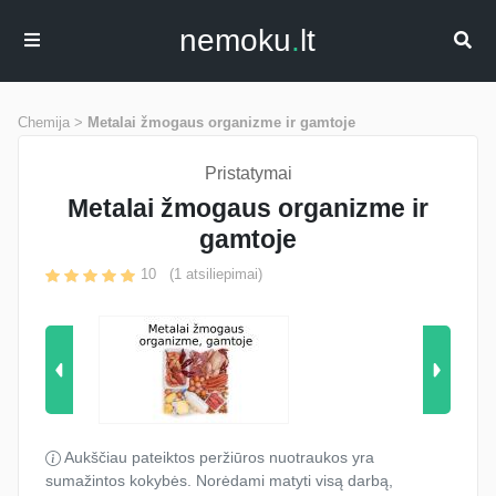
nemoku
.
lt
Chemija >
Metalai žmogaus organizme ir gamtoje
Pristatymai
Metalai žmogaus organizme ir
gamtoje
10
(
1
atsiliepimai)
Aukščiau pateiktos peržiūros nuotraukos yra
sumažintos kokybės. Norėdami matyti visą darbą,