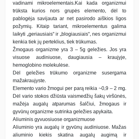
vadinami mikroelementais.Kai kada organizmui
trūksta kurios nors grupės elemento, dėl to
pablogėja savijauta ar net pasirodo aiškios ligos
požymių. Kitaip tariant, mikroelementus galima
laikyti „geriausiais“ ir „blogiausiais“, nes organizmui
kenkia tiek jų perteklius, tiek trūkumas.
Žmogaus organizme yra 3 – 5g geležies. Jos yra
visuose audiniuose, daugiausia – kraujyje,
hemoglobino molekulėse.
Dėl geležies trūkumo organizme susergama
mažakraujyste.
Elemento vario žmogui per parą reikia ~0,9 – 2 mg.
Dėl vario stokos džiūsta vaismedžių šakų viršūnės,
mažėja augalų atparumas šalčiui, žmogaus ir
gyvūnų organizme sutrinka geležies apykaita.
Aliuminis gyvuosiuose organizmuose
Aliuminio yra augalų ir gyvūnų audiniuose. Mažas
aliuminio kiekis skatina augalų augimą ir