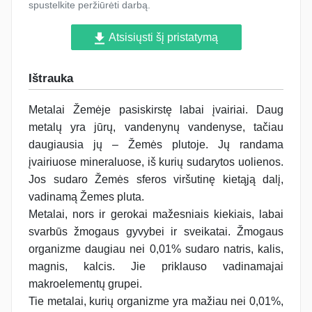
spustelkite peržiūrėti darbą.
Atsisiųsti šį pristatymą
Ištrauka
Metalai Žemėje pasiskirstę labai įvairiai. Daug
metalų yra jūrų, vandenynų vandenyse, tačiau
daugiausia jų – Žemės plutoje. Jų randama
įvairiuose mineraluose, iš kurių sudarytos uolienos.
Jos sudaro Žemės sferos viršutinę kietąją dalį,
vadinamą Žemes pluta.
Metalai, nors ir gerokai mažesniais kiekiais, labai
svarbūs žmogaus gyvybei ir sveikatai. Žmogaus
organizme daugiau nei 0,01% sudaro natris, kalis,
magnis, kalcis. Jie priklauso vadinamajai
makroelementų grupei.
Tie metalai, kurių organizme yra mažiau nei 0,01%,