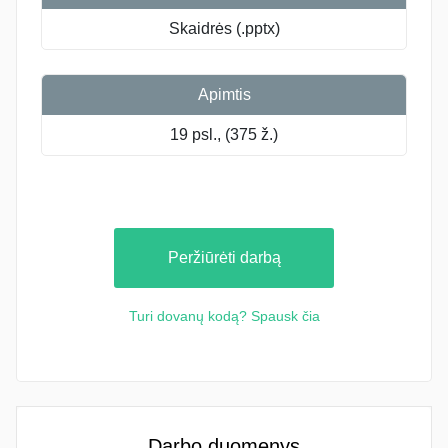
Skaidrės (.pptx)
Apimtis
19 psl., (375 ž.)
Peržiūrėti darbą
Turi dovanų kodą? Spausk čia
Darbo duomenys