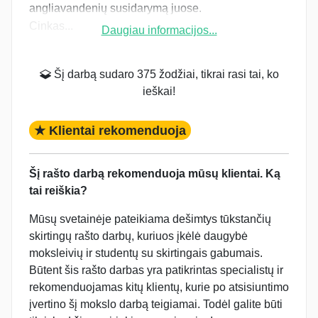
angliavandenių susidarymą juose.
Cinkas...
Daugiau informacijos...
Šį darbą sudaro 375 žodžiai, tikrai rasi tai, ko
ieškai!
★ Klientai rekomenduoja
Šį rašto darbą rekomenduoja mūsų klientai. Ką
tai reiškia?
Mūsų svetainėje pateikiama dešimtys tūkstančių
skirtingų rašto darbų, kuriuos įkėlė daugybė
moksleivių ir studentų su skirtingais gabumais.
Būtent šis rašto darbas yra patikrintas specialistų ir
rekomenduojamas kitų klientų, kurie po atsisiuntimo
įvertino šį mokslo darbą teigiamai. Todėl galite būti