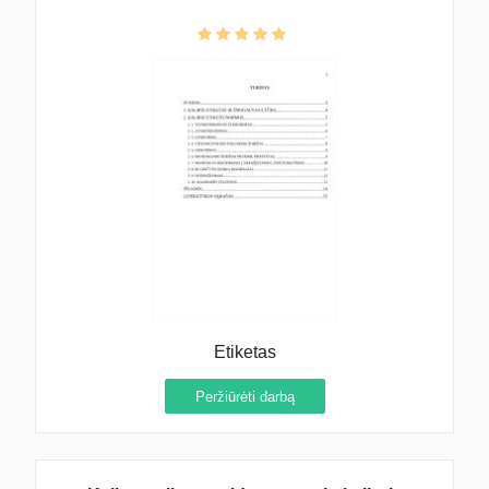
Etiketas
Peržiūrėti darbą