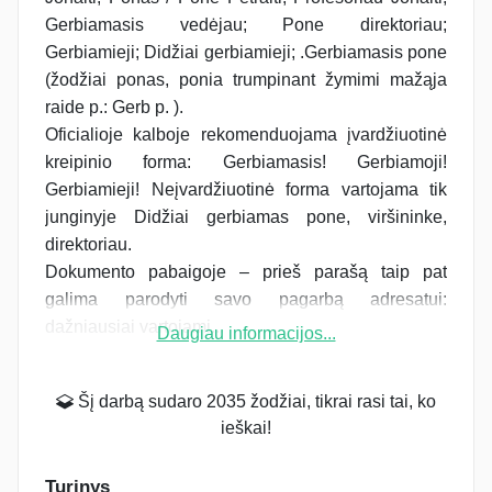
Gerbiamasis vedėjau; Pone direktoriau;
Gerbiamieji; Didžiai gerbiamieji; .Gerbiamasis pone
(žodžiai ponas, ponia trumpinant žymimi mažąja
raide p.: Gerb p. ).
Oficialioje kalboje rekomenduojama įvardžiuotinė
kreipinio forma: Gerbiamasis! Gerbiamoji!
Gerbiamieji! Neįvardžiuotinė forma vartojama tik
junginyje Didžiai gerbiamas pone, viršininke,
direktoriau.
Dokumento pabaigoje – prieš parašą taip pat
galima parodyti savo pagarbą adresatui:
dažniausiai vartojami...
Daugiau informacijos...
Šį darbą sudaro 2035 žodžiai, tikrai rasi tai, ko
ieškai!
Turinys