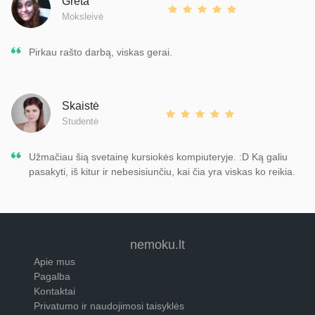
Greta
Moksleivė
Pirkau rašto darbą, viskas gerai.
Skaistė
Studentė
Užmačiau šią svetainę kursiokės kompiuteryje. :D Ką galiu
pasakyti, iš kitur ir nebesisiunčiu, kai čia yra viskas ko reikia.
nemoku.lt
Apie mus
Pagalba
Kontaktai
Privatumo ir naudojimosi taisyklės