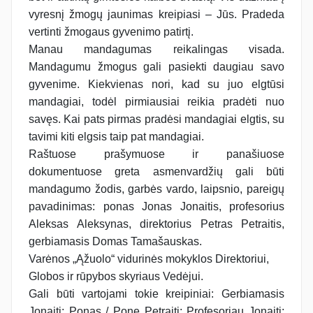
vyresnį žmogų jaunimas kreipiasi – Jūs. Pradeda
vertinti žmogaus gyvenimo patirtį.
Manau mandagumas reikalingas visada.
Mandagumu žmogus gali pasiekti daugiau savo
gyvenime. Kiekvienas nori, kad su juo elgtūsi
mandagiai, todėl pirmiausiai reikia pradėti nuo
savęs. Kai pats pirmas pradėsi mandagiai elgtis, su
tavimi kiti elgsis taip pat mandagiai.
Raštuose prašymuose ir panašiuose
dokumentuose greta asmenvardžių gali būti
mandagumo žodis, garbės vardo, laipsnio, pareigų
pavadinimas: ponas Jonas Jonaitis, profesorius
Aleksas Aleksynas, direktorius Petras Petraitis,
gerbiamasis Domas Tamašauskas.
Varėnos „Ąžuolo“ vidurinės mokyklos Direktoriui,
Globos ir rūpybos skyriaus Vedėjui.
Gali būti vartojami tokie kreipiniai: Gerbiamasis
Jonaiti; Ponas / Pone Petraiti; Profesoriau Jonaiti;