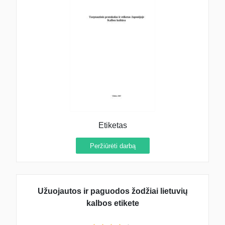
Etiketas
Peržiūrėti darbą
Užuojautos ir paguodos žodžiai lietuvių
kalbos etikete