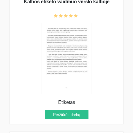
Kalbos etiketo vaidmuo verslo kalboje
Etiketas
Peržiūrėti darbą