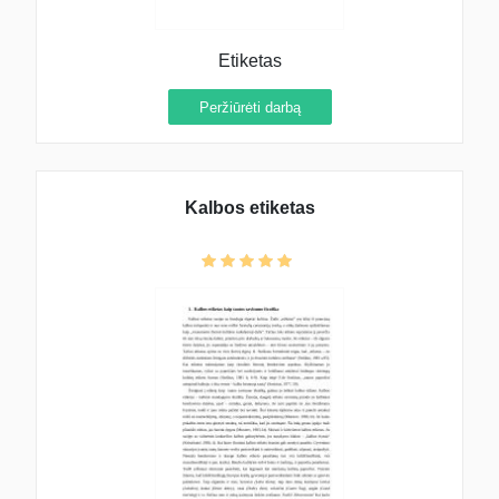
Etiketas
Peržiūrėti darbą
Kalbos etiketas