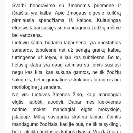
Svarbi bendravimo su žmonėmis priemonė ir
išraiška yra kalba. Apie žmogaus elgesio kultūrą
pirmiausia spendžiama iš kalbos. Kultūringas
elgesys labai susijęs su mandagumo žodžių reišme
bei vartosena.
Lietuvių kalba, būdama labai sena, yra nuostabios
sandaros, tobulesnė net už senąją graikų kalbą,
turtingesnė už lotynų ir kur kas subtilesnė. Be to,
lietuvių klaba yra daug artimiau su jomis susijusi
negu kas kita, kas sukurta gamtos, ne tik žodžių
šaknimis, bet ir gramatinės struktūros formomis bei
morfologine jų sandara.
Ne visi Lietuvos žmonės žino, kaip mandagiai
elgtis, kalbėti, atrodyti. Dabar mes kiekvienas
norime mokėti mandagiai elgtis mokykloje,
įstaigoje. Mūsų savigarba skatina labiau rūpintis
mandagumo žodžiais, kad jie būtų ne tik taisyklingi,
bet ir atitiktų gimtosios kalbos dvasią. Vis dažniau į