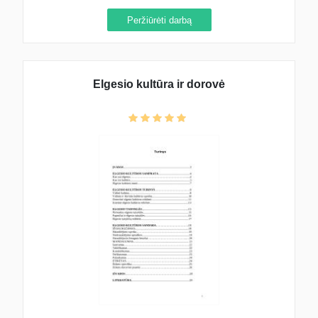
Peržiūrėti darbą
Elgesio kultūra ir dorovė