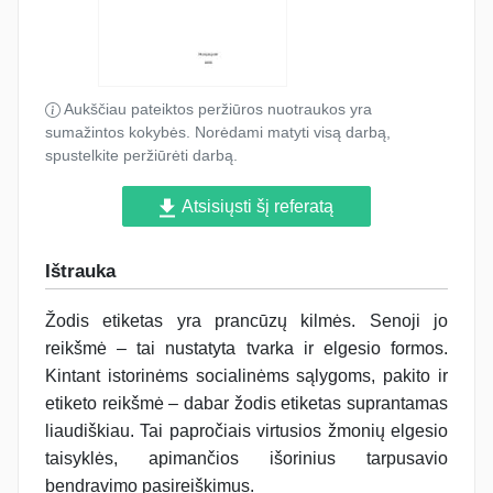
Aukščiau pateiktos peržiūros nuotraukos yra
sumažintos kokybės. Norėdami matyti visą darbą,
spustelkite peržiūrėti darbą.
Atsisiųsti šį referatą
Ištrauka
Žodis etiketas yra prancūzų kilmės. Senoji jo
reikšmė – tai nustatyta tvarka ir elgesio formos.
Kintant istorinėms socialinėms sąlygoms, pakito ir
etiketo reikšmė – dabar žodis etiketas suprantamas
liaudiškiau. Tai papročiais virtusios žmonių elgesio
taisyklės, apimančios išorinius tarpusavio
bendravimo pasireiškimus.