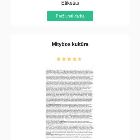
Etiketas
Peržiūrėti darbą
Mitybos kultūra