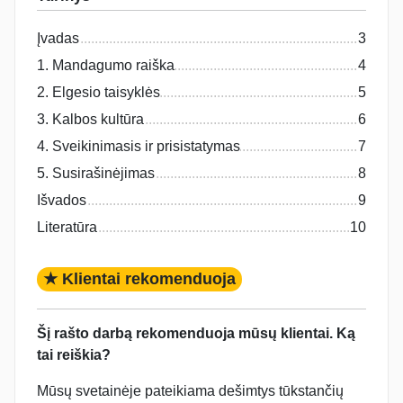
Įvadas
3
1. Mandagumo raiška
4
2. Elgesio taisyklės
5
3. Kalbos kultūra
6
4. Sveikinimasis ir prisistatymas
7
5. Susirašinėjimas
8
Išvados
9
Literatūra
10
★ Klientai rekomenduoja
Šį rašto darbą rekomenduoja mūsų klientai. Ką
tai reiškia?
Mūsų svetainėje pateikiama dešimtys tūkstančių