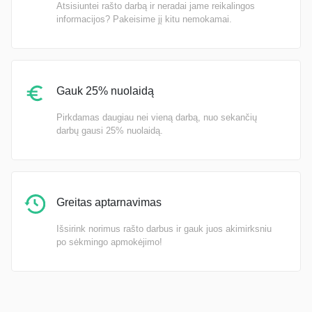
Atsisiuntei rašto darbą ir neradai jame reikalingos
informacijos? Pakeisime jį kitu nemokamai.
Gauk 25% nuolaidą
Pirkdamas daugiau nei vieną darbą, nuo sekančių
darbų gausi 25% nuolaidą.
Greitas aptarnavimas
Išsirink norimus rašto darbus ir gauk juos akimirksniu
po sėkmingo apmokėjimo!