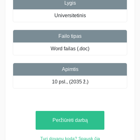
Lygis
Universitetinis
Failo tipas
Word failas (.doc)
Apimtis
10 psl., (2035 ž.)
Peržiūrėti darbą
Turi dovanų kodą? Spausk čia