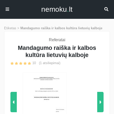
nemoku
.
lt
Etiketas >
Mandagumo raiška ir kalbos kultūra lietuvių kalboje
Referatai
Mandagumo raiška ir kalbos
kultūra lietuvių kalboje
10
(
1
atsiliepimai)