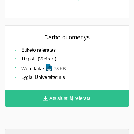
Darbo duomenys
Etiketo referatas
10 psl., (2035 ž.)
Word failas
73 KB
Lygis: Universitetinis
Atsisiųsti šį referatą