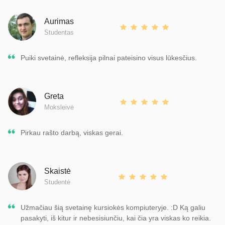
Aurimas
Studentas
Puiki svetainė, refleksija pilnai pateisino visus lūkesčius.
Greta
Moksleivė
Pirkau rašto darbą, viskas gerai.
Skaistė
Studentė
Užmačiau šią svetainę kursiokės kompiuteryje. :D Ką galiu
pasakyti, iš kitur ir nebesisiunčiu, kai čia yra viskas ko reikia.