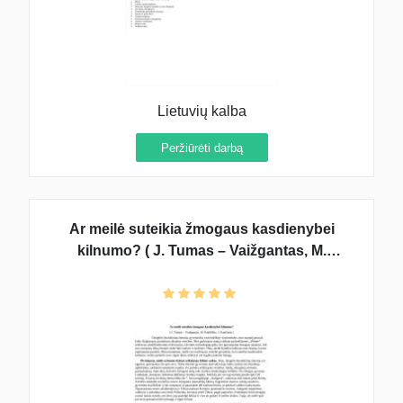
Lietuvių kalba
Peržiūrėti darbą
Ar meilė suteikia žmogaus kasdienybei
kilnumo? ( J. Tumas – Vaižgantas, M.
Katiliškis, J. Kunčinas )