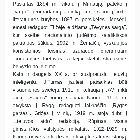
Paskirtas 1894 m. vikaru į Mintaują, pateko į
„Varpo" bendradarbių aplinką, kuri skatino jį imtis
literatūrinės kūrybos. 1897 m. persikėlęs į Mosėdį,
ėmėsi redaguoti Tilžėje leidžiamą „Tėvynės sargą",
kur skelbė nacionalinio judėjimo katalikiškos
pakraipos šūkius. 1902 m. Žemaičių vyskupijos
konsistorijos teismas uždraudė energingam
„bundančios Lietuvos" veikėjui skelbti straipsnius
be vyskupo leidimo.
Kaip ir daugelis XX a. pr. susipratusių lietuvių
inteligentų, J.Tumas jautėsi pašauktas būti
visuomenės švietėju. 1911 m. keliauja į JAV rinkti
aukų „Saulės" rūmų statybai Kaune. 1914 m.
atvyksta į Rygą redaguoti laikraščio „Rygos
garsas". Grįžęs į Vilnių, 1919 m. stoja dirbti į
„Lietuvos aido" redakciją. Rūpinasi visais
gimstančios valstybės reikalais. 1922-1929 m.
Kauno universitete dėsto lietuvių literatūros istoriją,