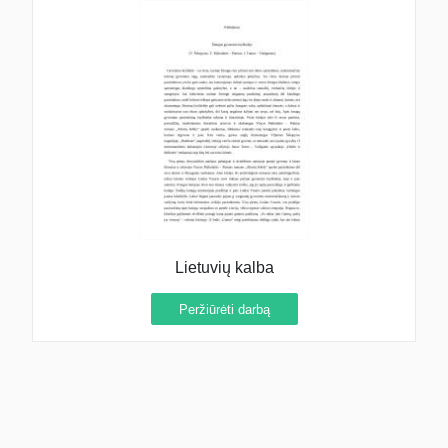
Lietuvių kalba
Peržiūrėti darbą