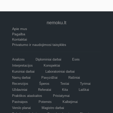
nemoku.lt
Apie mus
Pagalba
Kontaktai
Privatumo ir naudojimosi taisyklės
Analizės
Diplominiai darbai
Esės
Interpretacijos
Konspektai
Kursiniai darbai
Laboratoriniai darbai
Namų darbai
Pavyzdžiai
Rašiniai
Recenzijos
Šperos
Testai
Tyrimai
Uždaviniai
Referatai
Kita
Laiškai
Praktikos ataskaitos
Pristatymai
Pastraipos
Potemės
Kalbėjimai
Verslo planai
Magistro darbai