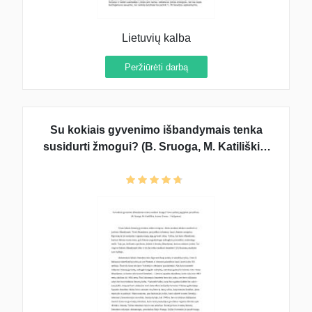
Lietuvių kalba
Peržiūrėti darbą
Su kokiais gyvenimo išbandymais tenka
susidurti žmogui? (B. Sruoga, M. Katiliškis,
Juozas Tumas - Vaižgantas)