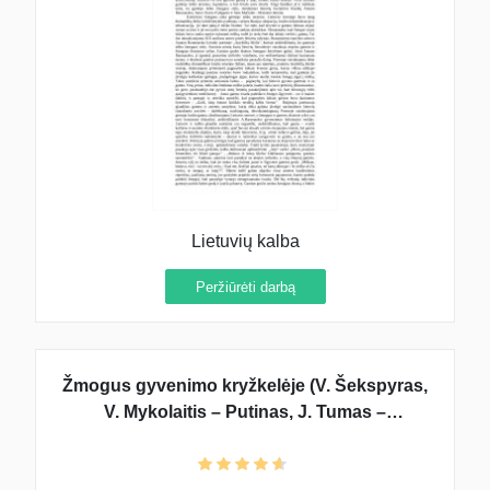
Lietuvių kalba
Peržiūrėti darbą
Žmogus gyvenimo kryžkelėje (V. Šekspyras,
V. Mykolaitis – Putinas, J. Tumas –
Vaižgantas)