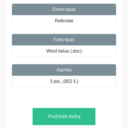
Darbo tipas
Referatai
Failo tipas
Word failas (.doc)
Apimtis
3 psl., (802 ž.)
Peržiūrėti darbą