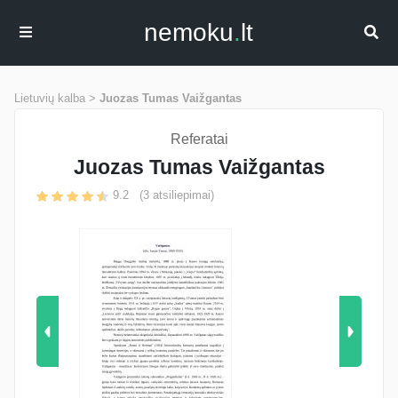
nemoku
.
lt
Lietuvių kalba >
Juozas Tumas Vaižgantas
Referatai
Juozas Tumas Vaižgantas
9.2
(
3
atsiliepimai)