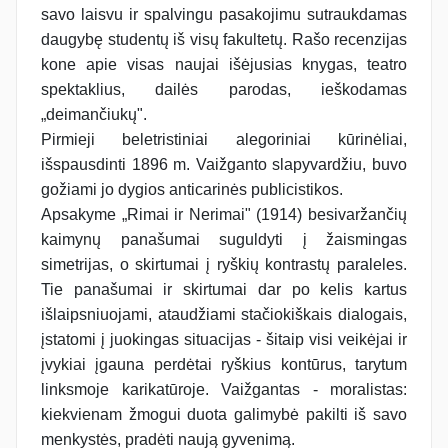
savo laisvu ir spalvingu pasakojimu sutraukdamas
daugybę studentų iš visų fakultetų. Rašo recenzijas
kone apie visas naujai išėjusias knygas, teatro
spektaklius, dailės parodas, ieškodamas
„deimančiukų".
Pirmieji beletristiniai alegoriniai kūrinėliai,
išspausdinti 1896 m. Vaižganto slapyvardžiu, buvo
gožiami jo dygios anticarinės publicistikos.
Apsakyme „Rimai ir Nerimai" (1914) besivaržančių
kaimynų panašumai suguldyti į žaismingas
simetrijas, o skirtumai į ryškių kontrastų paraleles.
Tie panašumai ir skirtumai dar po kelis kartus
išlaipsniuojami, ataudžiami stačiokiškais dialogais,
įstatomi į juokingas situacijas - šitaip visi veikėjai ir
įvykiai įgauna perdėtai ryškius kontūrus, tarytum
linksmoje karikatūroje. Vaižgantas - moralistas:
kiekvienam žmogui duota galimybė pakilti iš savo
menkystės, pradėti naują gyvenimą.