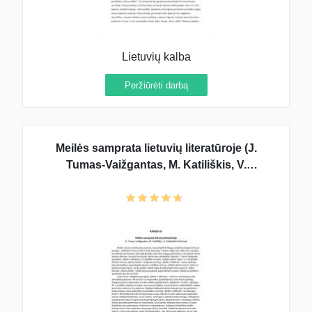
Lietuvių kalba
Peržiūrėti darbą
Meilės samprata lietuvių literatūroje (J.
Tumas-Vaižgantas, M. Katiliškis, V.
Mykolaitis-Putinas)