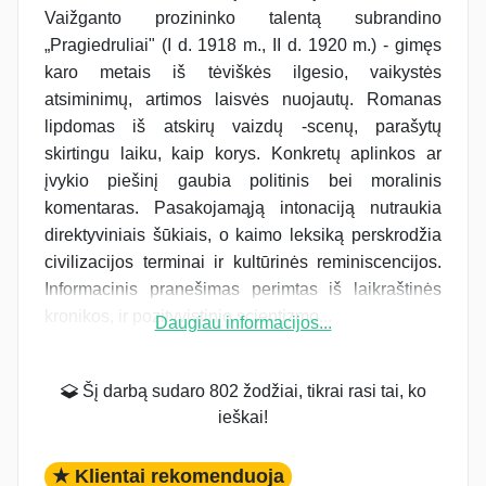
Vaižganto prozininko talentą subrandino
„Pragiedruliai" (I d. 1918 m., II d. 1920 m.) - gimęs
karo metais iš tėviškės ilgesio, vaikystės
atsiminimų, artimos laisvės nuojautų. Romanas
lipdomas iš atskirų vaizdų -scenų, parašytų
skirtingu laiku, kaip korys. Konkretų aplinkos ar
įvykio piešinį gaubia politinis bei moralinis
komentaras. Pasakojamąją intonaciją nutraukia
direktyviniais šūkiais, o kaimo leksiką perskrodžia
civilizacijos terminai ir kultūrinės reminiscencijos.
Informacinis pranešimas perimtas iš laikraštinės
kronikos, ir pozityvistinio scientizmo...
Daugiau informacijos...
Šį darbą sudaro 802 žodžiai, tikrai rasi tai, ko
ieškai!
★ Klientai rekomenduoja