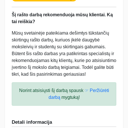
Šį rašto darbą rekomenduoja mūsų klientai. Ką
tai reiškia?
Mūsų svetainėje pateikiama dešimtys tūkstančių
skirtingų rašto darbų, kuriuos įkėlė daugybė
moksleivių ir studentų su skirtingais gabumais.
Būtent šis rašto darbas yra patikrintas specialistų ir
rekomenduojamas kitų klientų, kurie po atsisiuntimo
įvertino šį mokslo darbą teigiamai. Todėl galite būti
tikri, kad šis pasirinkimas geriausias!
Norint atsisiųsti šį darbą spausk
☞ Peržiūrėti
darbą
mygtuką!
Detali informacija