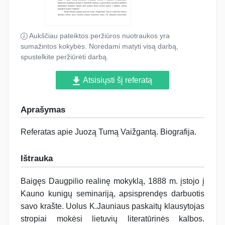
Aukščiau pateiktos peržiūros nuotraukos yra
sumažintos kokybės. Norėdami matyti visą darbą,
spustelkite peržiūrėti darbą.
Atsisiųsti šį referatą
Aprašymas
Referatas apie Juozą Tumą Vaižgantą. Biografija.
Ištrauka
Baigęs Daugpilio realinę mokyklą, 1888 m. įstojo į
Kauno kunigų seminariją, apsisprendęs darbuotis
savo krašte. Uolus K.Jauniaus paskaitų klausytojas
stropiai mokėsi lietuvių literatūrinės kalbos.