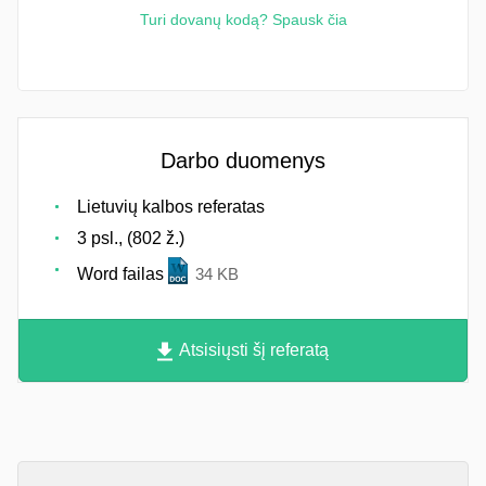
Turi dovanų kodą? Spausk čia
Darbo duomenys
Lietuvių kalbos referatas
3 psl., (802 ž.)
Word failas
34 KB
Atsisiųsti šį referatą