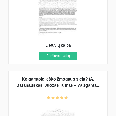
Lietuvių kalba
Peržiūrėti darbą
Ko gamtoje ieško žmogaus siela? (A.
Baranauskas, Juozas Tumas – Vaižgantas,
Maironis)