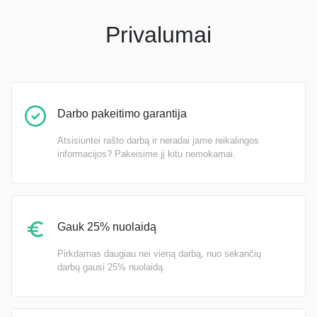
Privalumai
Darbo pakeitimo garantija
Atsisiuntei rašto darbą ir neradai jame reikalingos
informacijos? Pakeisime jį kitu nemokamai.
Gauk 25% nuolaidą
Pirkdamas daugiau nei vieną darbą, nuo sekančių
darbų gausi 25% nuolaidą.