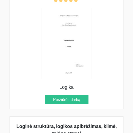
Logika
Peržiūrėti darbą
Loginė struktūra, logikos apibrėžimas, kilmė,