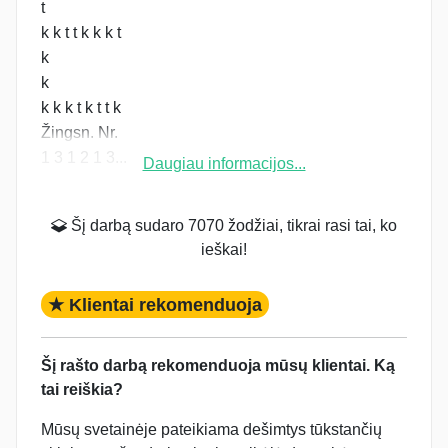
t
k k t t k k k t
k
k
k k k t k t t k
Žingsn. Nr.
1 3 1 2 1 3...
Daugiau informacijos...
Šį darbą sudaro 7070 žodžiai, tikrai rasi tai, ko
ieškai!
★ Klientai rekomenduoja
Šį rašto darbą rekomenduoja mūsų klientai. Ką
tai reiškia?
Mūsų svetainėje pateikiama dešimtys tūkstančių