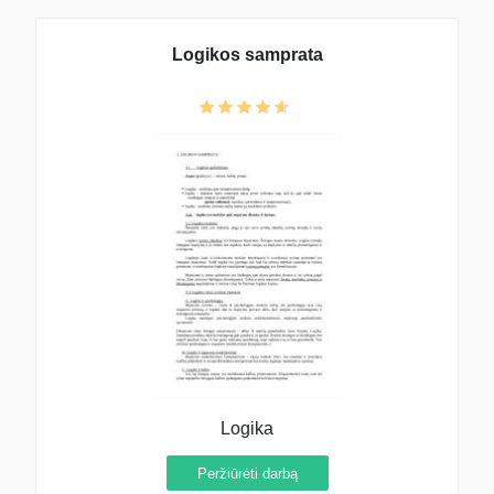
Logikos samprata
Logika
Peržiūrėti darbą