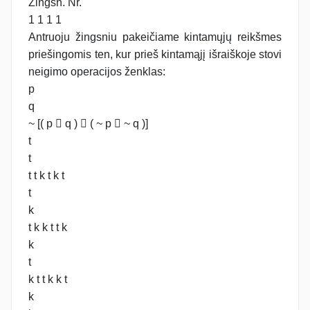
Žingsn. Nr.
1 1 1 1
Antruoju žingsniu pakeičiame kintamųjų reikšmes
priešingomis ten, kur prieš kintamąjį išraiškoje stovi
neigimo operacijos ženklas:
p
q
~ [( p  q )  ( ~ p  ~ q )]
t
t
t t k t k t
t
k
t k k t t k
k
t
k t t k k t
k