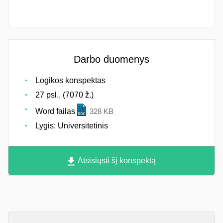
Darbo duomenys
Logikos konspektas
27 psl., (7070 ž.)
Word failas
328 KB
Lygis: Universitetinis
Atsisiųsti šį konspektą