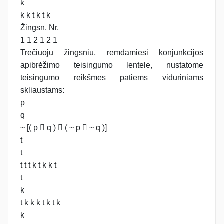
k
k k t k t k
Žingsn. Nr.
1 1 2 1 2 1
Trečiuoju žingsniu, remdamiesi konjunkcijos
apibrėžimo teisingumo lentele, nustatome
teisingumo reikšmes patiems viduriniams
skliaustams:
p
q
~ [( p  q )  ( ~ p  ~ q )]
t
t
t t t k t k k t
t
k
t k k k t k t k
k