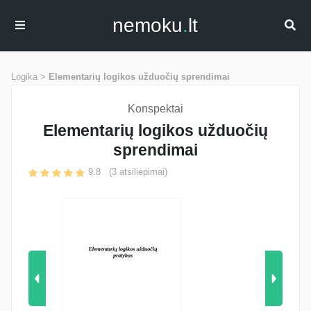
nemoku
.
lt
Logika >
Elementarių logikos užduočių sprendimai
Konspektai
Elementarių logikos užduočių
sprendimai
9.8
(
3
atsiliepimai)