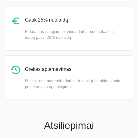
Gauk 25% nuolaidą
Pirkdamas daugiau nei vieną darbą, nuo sekančių
darbų gausi 25% nuolaidą.
Greitas aptarnavimas
Išsirink norimus rašto darbus ir gauk juos akimirksniu
po sėkmingo apmokėjimo!
Atsiliepimai