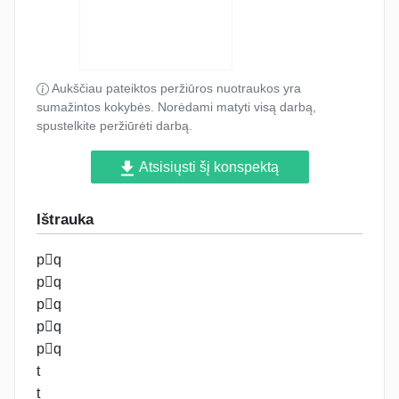
Aukščiau pateiktos peržiūros nuotraukos yra
sumažintos kokybės. Norėdami matyti visą darbą,
spustelkite peržiūrėti darbą.
Atsisiųsti šį konspektą
Ištrauka
pq
pq
pq
pq
pq
t
t