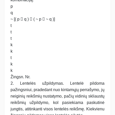
p
q
~ [( p  q )  ( ~ p  ~ q )]
t
t
t
k
k
t
k
k
Žingsn. Nr.
2. Lentelės užpildymas. Lentelė pildoma
pažingsniui, pradedant nuo kintamųjų perrašymo, jų
neiginių reikšmių nustatymo, pačių vidinių skliaustų
reikšmių užpildymo, kol pasiekiama paskutinė
jungtis, atitinkanti visos lentelės reikšmę. Kiekvienu