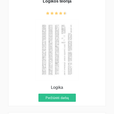
Logikos teorija
Logika
Peržiūrėti darbą