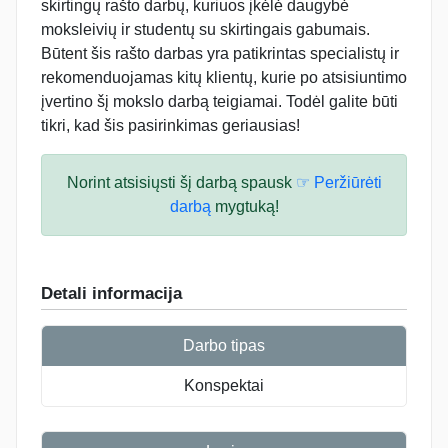
skirtingų rašto darbų, kuriuos įkėlė daugybė
moksleivių ir studentų su skirtingais gabumais.
Būtent šis rašto darbas yra patikrintas specialistų ir
rekomenduojamas kitų klientų, kurie po atsisiuntimo
įvertino šį mokslo darbą teigiamai. Todėl galite būti
tikri, kad šis pasirinkimas geriausias!
Norint atsisiųsti šį darbą spausk
☞ Peržiūrėti
darbą
mygtuką!
Detali informacija
Darbo tipas
Konspektai