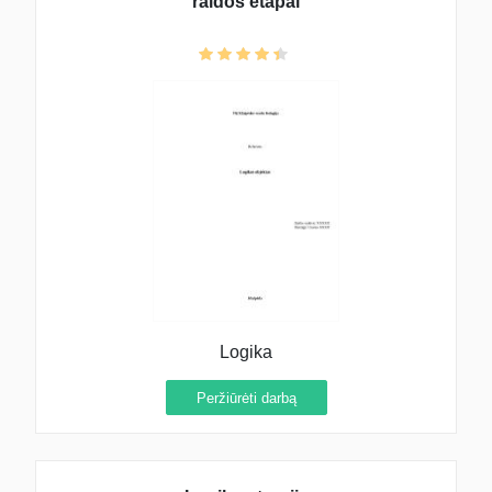
raidos etapai
Logika
Peržiūrėti darbą