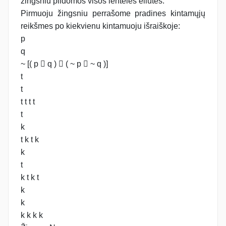
žingsniu pildomos visos lentelės eilutės.
Pirmuoju žingsniu perrašome pradines kintamųjų
reikšmes po kiekvienu kintamuoju išraiškoje:
p
q
~ [( p  q )  ( ~ p  ~ q )]
t
t
t t t t
t
k
t k t k
k
t
k t k t
k
k
k k k k