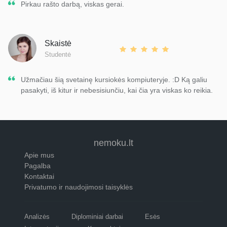
Pirkau rašto darbą, viskas gerai.
Skaistė
Studentė
Užmačiau šią svetainę kursiokės kompiuteryje. :D Ką galiu
pasakyti, iš kitur ir nebesisiunčiu, kai čia yra viskas ko reikia.
nemoku.lt
Apie mus
Pagalba
Kontaktai
Privatumo ir naudojimosi taisyklės
Analizės
Diplominiai darbai
Esės