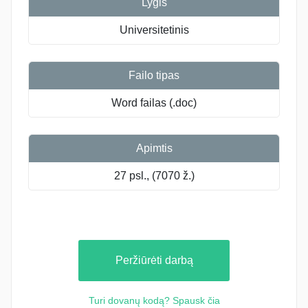
Lygis
Universitetinis
Failo tipas
Word failas (.doc)
Apimtis
27 psl., (7070 ž.)
Peržiūrėti darbą
Turi dovanų kodą? Spausk čia