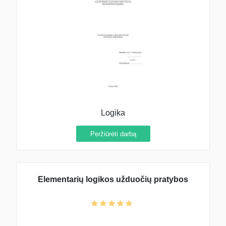
Logika
Peržiūrėti darbą
Elementarių logikos užduočių pratybos