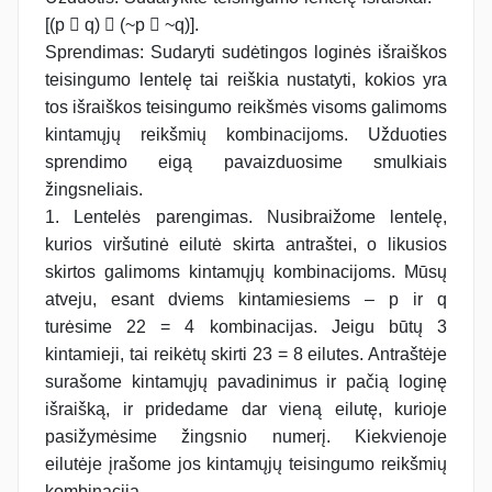
[(p  q)  (~p  ~q)].
Sprendimas: Sudaryti sudėtingos loginės išraiškos
teisingumo lentelę tai reiškia nustatyti, kokios yra
tos išraiškos teisingumo reikšmės visoms galimoms
kintamųjų reikšmių kombinacijoms. Užduoties
sprendimo eigą pavaizduosime smulkiais
žingsneliais.
1. Lentelės parengimas. Nusibraižome lentelę,
kurios viršutinė eilutė skirta antraštei, o likusios
skirtos galimoms kintamųjų kombinacijoms. Mūsų
atveju, esant dviems kintamiesiems – p ir q
turėsime 22 = 4 kombinacijas. Jeigu būtų 3
kintamieji, tai reikėtų skirti 23 = 8 eilutes. Antraštėje
surašome kintamųjų pavadinimus ir pačią loginę
išraišką, ir pridedame dar vieną eilutę, kurioje
pasižymėsime žingsnio numerį. Kiekvienoje
eilutėje įrašome jos kintamųjų teisingumo reikšmių
kombinaciją.