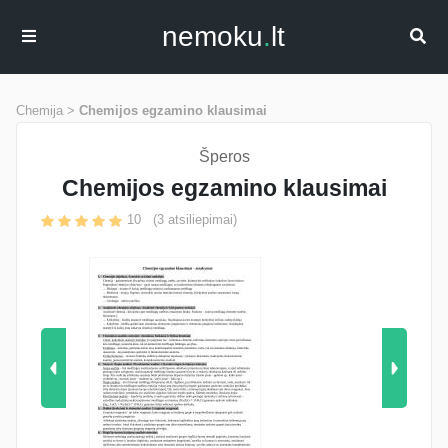
nemoku
.
lt
Chemija >
Chemijos egzamino klausimai
Šperos
Chemijos egzamino klausimai
10
(
3
atsiliepimai)