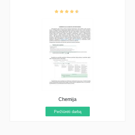
Chemija
Peržiūrėti darbą