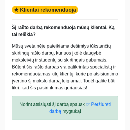
★ Klientai rekomenduoja
Šį rašto darbą rekomenduoja mūsų klientai. Ką
tai reiškia?
Mūsų svetainėje pateikiama dešimtys tūkstančių
skirtingų rašto darbų, kuriuos įkėlė daugybė
moksleivių ir studentų su skirtingais gabumais.
Būtent šis rašto darbas yra patikrintas specialistų ir
rekomenduojamas kitų klientų, kurie po atsisiuntimo
įvertino šį mokslo darbą teigiamai. Todėl galite būti
tikri, kad šis pasirinkimas geriausias!
Norint atsisiųsti šį darbą spausk
☞ Peržiūrėti
darbą
mygtuką!