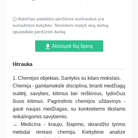
Aukščiau pateiktos peržiūros nuotraukos yra
sumažintos kokybės. Norėdami matyti visą darbą,
spustelkite peržiūrėti darbą.
Atsisiųsti šią šperą
Ištrauka
1. Chemijos objektas. Santykis su kitais mokslais.
Chemija - gamtamokslė disciplina, tirianti medžiagų
sudėtį, savybes, kitimus bei reiškinius, lydinčius
šiuos kitimus. Pagrindinis chemijos uždavinys -
gauti naujas medžiagas, su konkretiems tikslams
reikalingomis savybėmis.
→ Medicina - kraujo, šlapimo, skrandžio tyrimo
metodai remiasi chemija. Kiekybine analize