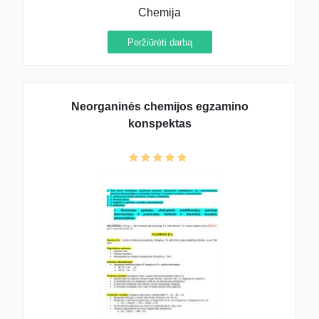
Chemija
Peržiūrėti darbą
Neorganinės chemijos egzamino
konspektas