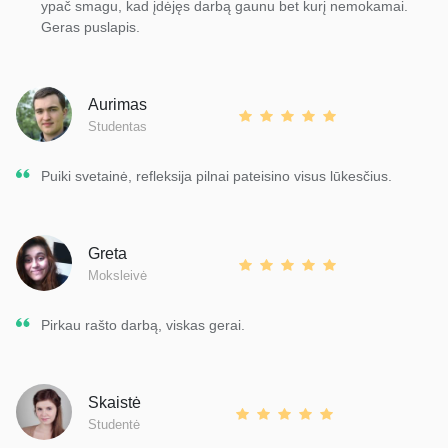
ypač smagu, kad įdėjęs darbą gaunu bet kurį nemokamai.
Geras puslapis.
Aurimas
Studentas
Puiki svetainė, refleksija pilnai pateisino visus lūkesčius.
Greta
Moksleivė
Pirkau rašto darbą, viskas gerai.
Skaistė
Studentė