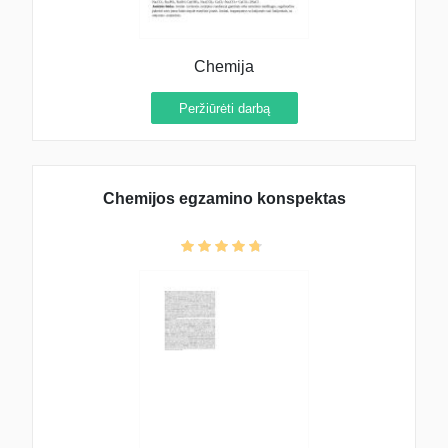
Chemija
Peržiūrėti darbą
Chemijos egzamino konspektas