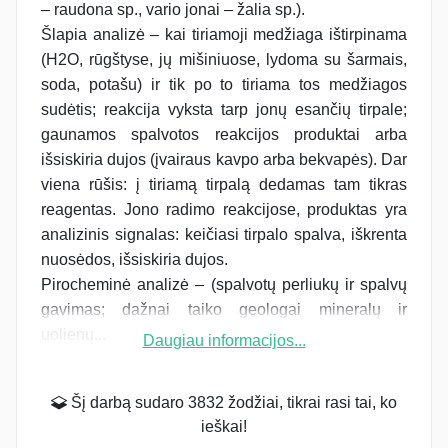
– raudona sp., vario jonai – žalia sp.).
Šlapia analizė – kai tiriamoji medžiaga ištirpinama
(H2O, rūgštyse, jų mišiniuose, lydoma su šarmais,
soda, potašu) ir tik po to tiriama tos medžiagos
sudėtis; reakcija vyksta tarp jonų esančių tirpale;
gaunamos spalvotos reakcijos produktai arba
išsiskiria dujos (įvairaus kavpo arba bekvapės). Dar
viena rūšis: į tiriamą tirpalą dedamas tam tikras
reagentas. Jono radimo reakcijose, produktas yra
analizinis signalas: keičiasi tirpalo spalva, iškrenta
nuosėdos, išsiskiria dujos.
Pirocheminė analizė – (spalvotų perliukų ir spalvų
gavimas; dažnai taiko geologai mineralų ir
uolienų...
Daugiau informacijos...
Šį darbą sudaro 3832 žodžiai, tikrai rasi tai, ko
ieškai!