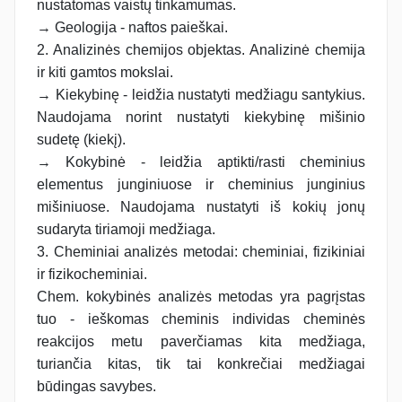
nustatomas vaistų tinkamumas.
→ Geologija - naftos paieškai.
2. Analizinės chemijos objektas. Analizinė chemija
ir kiti gamtos mokslai.
→ Kiekybinę - leidžia nustatyti medžiagu santykius.
Naudojama norint nustatyti kiekybinę mišinio
sudetę (kiekį).
→ Kokybinė - leidžia aptikti/rasti cheminius
elementus junginiuose ir cheminius junginius
mišiniuose. Naudojama nustatyti iš kokių jonų
sudaryta tiriamoji medžiaga.
3. Cheminiai analizės metodai: cheminiai, fizikiniai
ir fizikocheminiai.
Chem. kokybinės analizės metodas yra pagrįstas
tuo - ieškomas cheminis individas cheminės
reakcijos metu paverčiamas kita medžiaga,
turiančia kitas, tik tai konkrečiai medžiagai
būdingas savybes.