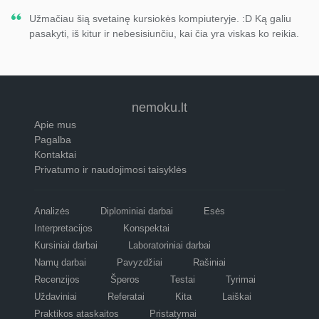
Užmačiau šią svetainę kursiokės kompiuteryje. :D Ką galiu
pasakyti, iš kitur ir nebesisiunčiu, kai čia yra viskas ko reikia.
nemoku.lt
Apie mus
Pagalba
Kontaktai
Privatumo ir naudojimosi taisyklės
Analizės
Diplominiai darbai
Esės
Interpretacijos
Konspektai
Kursiniai darbai
Laboratoriniai darbai
Namų darbai
Pavyzdžiai
Rašiniai
Recenzijos
Šperos
Testai
Tyrimai
Uždaviniai
Referatai
Kita
Laiškai
Praktikos ataskaitos
Pristatymai