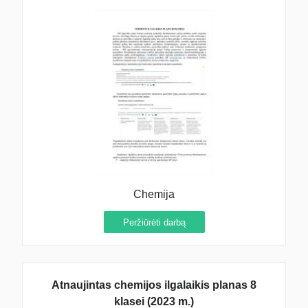
Chemija
Peržiūrėti darbą
Atnaujintas chemijos ilgalaikis planas 8
klasei (2023 m.)