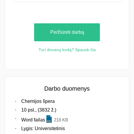
Peržiūrėti darbą
Turi dovanų kodą? Spausk čia
Darbo duomenys
Chemijos špera
10 psl., (3832 ž.)
Word failas
218 KB
Lygis: Universitetinis