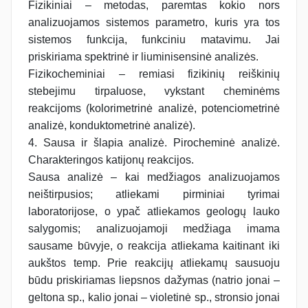
Fizikiniai – metodas, paremtas kokio nors
analizuojamos sistemos parametro, kuris yra tos
sistemos funkcija, funkciniu matavimu. Jai
priskiriama spektrinė ir liuminisensinė analizės.
Fizikocheminiai – remiasi fizikinių reiškinių
stebejimu tirpaluose, vykstant cheminėms
reakcijoms (kolorimetrinė analizė, potenciometrinė
analizė, konduktometrinė analizė).
4. Sausa ir šlapia analizė. Pirocheminė analizė.
Charakteringos katijonų reakcijos.
Sausa analizė – kai medžiagos analizuojamos
neištirpusios; atliekami pirminiai tyrimai
laboratorijose, o ypač atliekamos geologų lauko
salygomis; analizuojamoji medžiaga imama
sausame būvyje, o reakcija atliekama kaitinant iki
aukštos temp. Prie reakcijų atliekamų sausuoju
būdu priskiriamas liepsnos dažymas (natrio jonai –
geltona sp., kalio jonai – violetinė sp., stronsio jonai