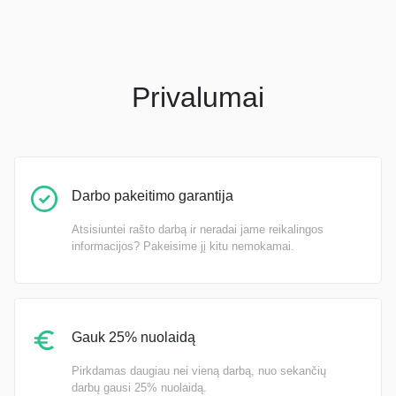
Privalumai
Darbo pakeitimo garantija
Atsisiuntei rašto darbą ir neradai jame reikalingos
informacijos? Pakeisime jį kitu nemokamai.
Gauk 25% nuolaidą
Pirkdamas daugiau nei vieną darbą, nuo sekančių
darbų gausi 25% nuolaidą.