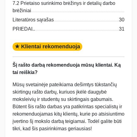
7.2 Prietaiso surinkimo brėžinys ir detalių darbo
brėžiniai
Literatūros sąrašas
30
PRIEDAI..
31
★ Klientai rekomenduoja
Šį rašto darbą rekomenduoja mūsų klientai. Ką
tai reiškia?
Mūsų svetainėje pateikiama dešimtys tūkstančių
skirtingų rašto darbų, kuriuos įkėlė daugybė
moksleivių ir studentų su skirtingais gabumais.
Būtent šis rašto darbas yra patikrintas specialistų ir
rekomenduojamas kitų klientų, kurie po atsisiuntimo
įvertino šį mokslo darbą teigiamai. Todėl galite būti
tikri, kad šis pasirinkimas geriausias!