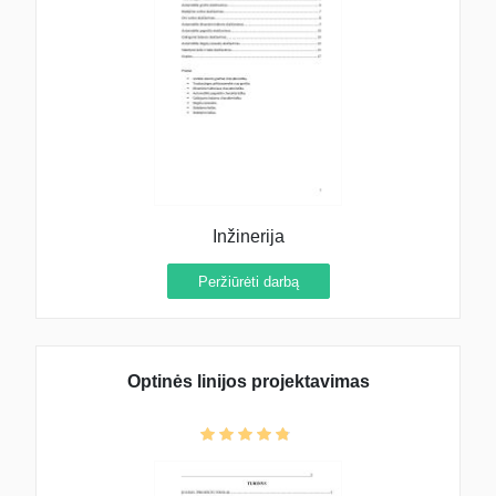
Inžinerija
Peržiūrėti darbą
Optinės linijos projektavimas