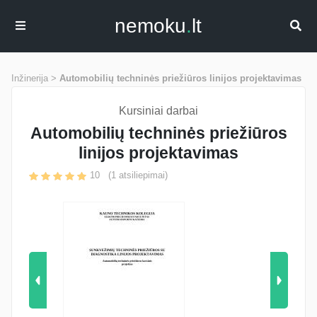
nemoku
.
lt
Inžinerija >
Automobilių techninės priežiūros linijos projektavimas
Kursiniai darbai
Automobilių techninės priežiūros
linijos projektavimas
10
(
1
atsiliepimai)