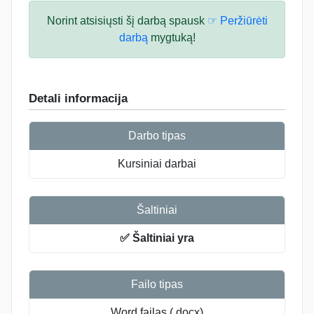
Norint atsisiųsti šį darbą spausk
☞ Peržiūrėti
darbą
mygtuką!
Detali informacija
Darbo tipas
Kursiniai darbai
Šaltiniai
✅ Šaltiniai yra
Failo tipas
Word failas (.docx)