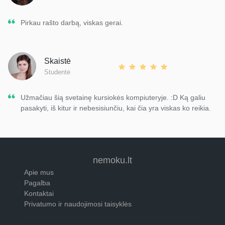
Pirkau rašto darbą, viskas gerai.
Skaistė
Studentė
Užmačiau šią svetainę kursiokės kompiuteryje. :D Ką galiu
pasakyti, iš kitur ir nebesisiunčiu, kai čia yra viskas ko reikia.
nemoku.lt
Apie mus
Pagalba
Kontaktai
Privatumo ir naudojimosi taisyklės