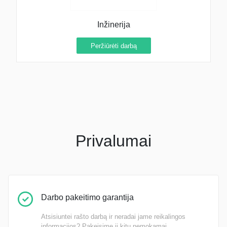
Inžinerija
Peržiūrėti darbą
Privalumai
Darbo pakeitimo garantija
Atsisiuntei rašto darbą ir neradai jame reikalingos
informacijos? Pakeisime jį kitu nemokamai.