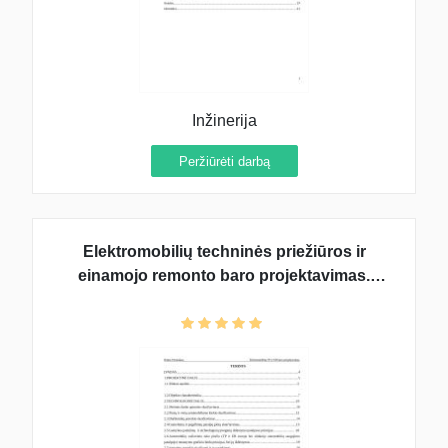
Inžinerija
Peržiūrėti darbą
Elektromobilių techninės priežiūros ir
einamojo remonto baro projektavimas.
Kursinio projekto užduotis