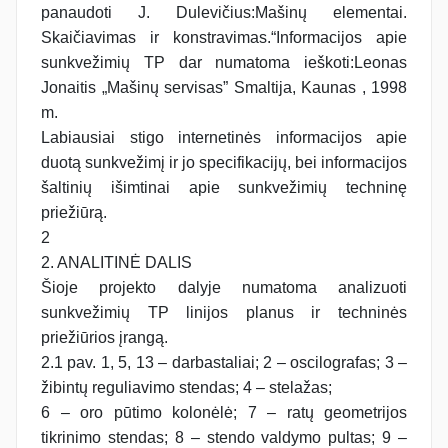
panaudoti J. Dulevičius:Mašinų elementai.
Skaičiavimas ir konstravimas.“Informacijos apie
sunkvežimių TP dar numatoma ieškoti:Leonas
Jonaitis „Mašinų servisas” Smaltija, Kaunas , 1998
m.
Labiausiai stigo internetinės informacijos apie
duotą sunkvežimį ir jo specifikacijų, bei informacijos
šaltinių išimtinai apie sunkvežimių techninę
priežiūrą.
2
2. ANALITINĖ DALIS
Šioje projekto dalyje numatoma analizuoti
sunkvežimių TP linijos planus ir techninės
priežiūrios įrangą.
2.1 pav. 1, 5, 13 – darbastaliai; 2 – oscilografas; 3 –
žibintų reguliavimo stendas; 4 – stelažas;
6 – oro pūtimo kolonėlė; 7 – ratų geometrijos
tikrinimo stendas; 8 – stendo valdymo pultas; 9 –