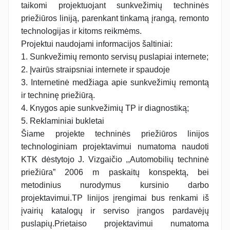
taikomi projektuojant sunkvežimių techninės
priežiūros liniją, parenkant tinkamą įrangą, remonto
technologijas ir kitoms reikmėms.
Projektui naudojami informacijos šaltiniai:
1. Sunkvežimių remonto servisų puslapiai internete;
2. Įvairūs straipsniai internete ir spaudoje
3. Internetinė medžiaga apie sunkvežimių remontą
ir techninę priežiūrą.
4. Knygos apie sunkvežimių TP ir diagnostiką;
5. Reklaminiai bukletai
Šiame projekte techninės priežiūros linijos
technologiniam projektavimui numatoma naudoti
KTK dėstytojo J. Vizgaičio ,,Automobilių techninė
priežiūra” 2006 m paskaitų konspektą, bei
metodinius nurodymus kursinio darbo
projektavimui.TP linijos įrengimai bus renkami iš
įvairių katalogų ir serviso įrangos pardavėjų
puslapių.Prietaiso projektavimui numatoma