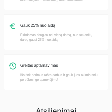
Gauk 25% nuolaidą
Pirkdamas daugiau nei vieną darbą, nuo sekančių
darbų gausi 25% nuolaidą.
Greitas aptarnavimas
Išsirink norimus rašto darbus ir gauk juos akimirksniu
po sėkmingo apmokėjimo!
Atsiliepimai