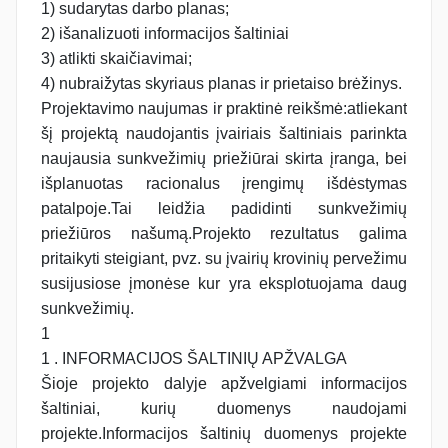
1) sudarytas darbo planas;
2) išanalizuoti informacijos šaltiniai
3) atlikti skaičiavimai;
4) nubraižytas skyriaus planas ir prietaiso brėžinys.
Projektavimo naujumas ir praktinė reikšmė:atliekant
šį projektą naudojantis įvairiais šaltiniais parinkta
naujausia sunkvežimių priežiūrai skirta įranga, bei
išplanuotas racionalus įrengimų išdėstymas
patalpoje.Tai leidžia padidinti sunkvežimių
priežiūros našumą.Projekto rezultatus galima
pritaikyti steigiant, pvz. su įvairių krovinių pervežimu
susijusiose įmonėse kur yra eksplotuojama daug
sunkvežimių.
1
1 . INFORMACIJOS ŠALTINIŲ APŽVALGA
Šioje projekto dalyje apžvelgiami informacijos
šaltiniai, kurių duomenys naudojami
projekte.Informacijos šaltinių duomenys projekte