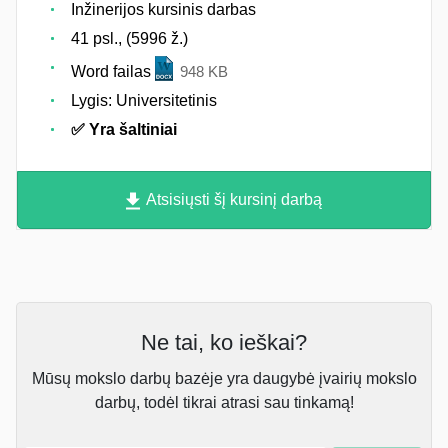
Inžinerijos kursinis darbas
41 psl., (5996 ž.)
Word failas
948 KB
Lygis: Universitetinis
✅ Yra šaltiniai
Atsisiųsti šį kursinį darbą
Ne tai, ko ieškai?
Mūsų mokslo darbų bazėje yra daugybė įvairių mokslo
darbų, todėl tikrai atrasi sau tinkamą!