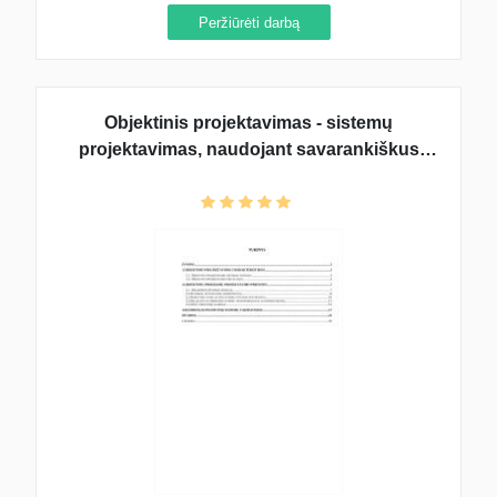
Peržiūrėti darbą
Objektinis projektavimas - sistemų
projektavimas, naudojant savarankiškus
objektus ir objektų klases