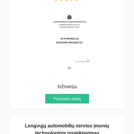
Inžinerija
Peržiūrėti darbą
Lengvųjų automobilių serviso įmonių
technologinis projektavimas