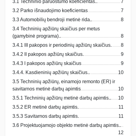
3.1 Techninio paruoštumo koeficientas..
7
3.2 Parko išnaudojimo koeficientas
7
3.3 Automobilių bendroji metinė rida..
8
3.4 Techninių apžiūrų skaičius per metus
(gamybinė programa)..
8
3.4.1 III pakopos ir periodinių apžiūrų skaičius.
8
3.4.2 II pakopos apžiūrų skaičius.
9
3.4.3 I pakopos apžiūrų skaičius
9
3.4.4. Kasdieninių apžiūrų skaičius..
10
3.5 Techninių apžiūrų, einamojo remonto (ER) ir
savitarnos metinė darbų apimtis
10
3.5.1 Techninių apžiūrų metinė darbų apimtis..
10
3.5.2 ER metinė darbų apimtis.
11
3.5.3 Savitarnos darbų apimtis.
11
3.6 Projektuojamojo objekto metinė darbų apimtis..
12