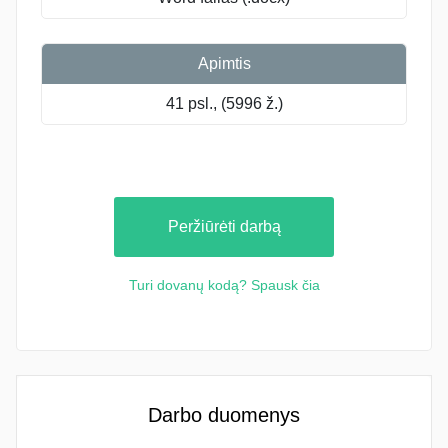
Apimtis
41 psl., (5996 ž.)
Peržiūrėti darbą
Turi dovanų kodą? Spausk čia
Darbo duomenys