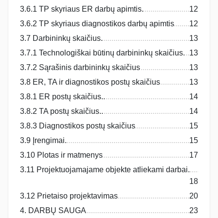
3.6.1 TP skyriaus ER darbų apimtis.
12
3.6.2 TP skyriaus diagnostikos darbų apimtis
12
3.7 Darbininkų skaičius.
13
3.7.1 Technologiškai būtinų darbininkų skaičius.
13
3.7.2 Sąrašinis darbininkų skaičius
13
3.8 ER, TA ir diagnostikos postų skaičius
13
3.8.1 ER postų skaičius..
14
3.8.2 TA postų skaičius..
14
3.8.3 Diagnostikos postų skaičius
15
3.9 Įrengimai.
15
3.10 Plotas ir matmenys
17
3.11 Projektuojamajame objekte atliekami darbai.
18
3.12 Prietaiso projektavimas
20
4. DARBŲ SAUGA
23