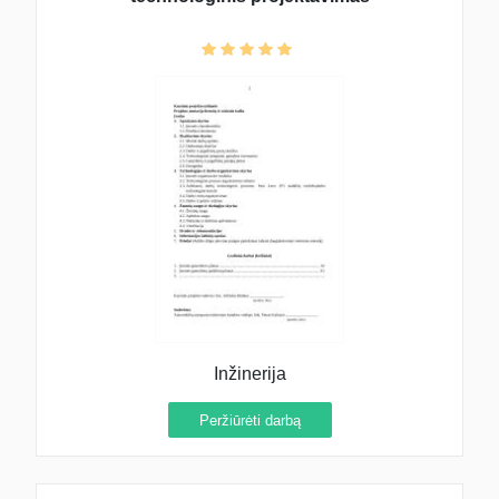
Inžinerija
Peržiūrėti darbą