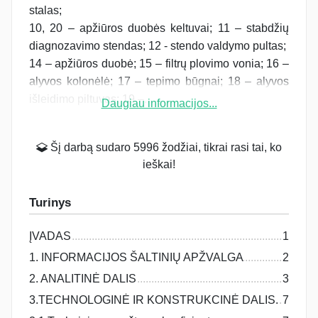
stalas;
10, 20 – apžiūros duobės keltuvai; 11 – stabdžių
diagnozavimo stendas; 12 - stendo valdymo pultas;
14 – apžiūros duobė; 15 – filtrų plovimo vonia; 16 –
alyvos kolonėlė; 17 – tepimo būgnai; 18 – alyvos
išleidimo piltuvas; 19 –...
Daugiau informacijos...
Šį darbą sudaro 5996 žodžiai, tikrai rasi tai, ko
ieškai!
Turinys
ĮVADAS
1
1. INFORMACIJOS ŠALTINIŲ APŽVALGA
2
2. ANALITINĖ DALIS
3
3.TECHNOLOGINĖ IR KONSTRUKCINĖ DALIS.
7