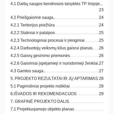
4.1 Darbų saugos bendrosios taisyklės TP linijoje..
23
4.2 Priešgaisrinė sauga..
24
4.2.1 Teritorijos priežiūra
24
4.2.2 Statiniai ir patalpos
25
4.2.3 Technologiniai procesai ir įrenginiai
25
4.2.4 Darbuotojų veiksmų kilus gaisrui planas.
26
4.2.5 Gaisrų gesinimo priemonės
26
4.2.6 Gaisriniai įspėjamieji ir nurodomieji ženklai.
27
4.3 Gamtos sauga..
27
5. PROJEKTO REZULTATAI IR JŲ APTARIMAS
28
5.1 Pagrindiniai projekto rodikliai
28
6.IŠVADOS IR REKOMENDACIJOS
29
7. GRAFINĖ PROJEKTO DALIS
7.1 Projektuojamojo objekto planas