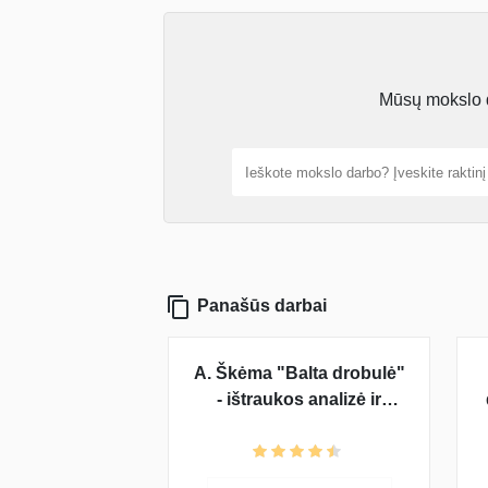
Mūsų mokslo da
Panašūs darbai
A. Škėma "Balta drobulė"
- ištraukos analizė ir
interpretacija