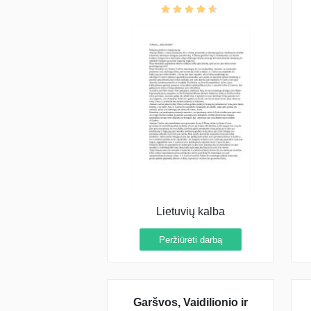
Lietuvių kalba
Peržiūrėti darbą
Garšvos, Vaidilionio ir