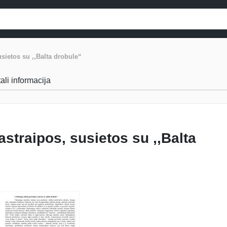
usietos su ,,Balta drobule“
tali informacija
astraipos, susietos su ,,Balta