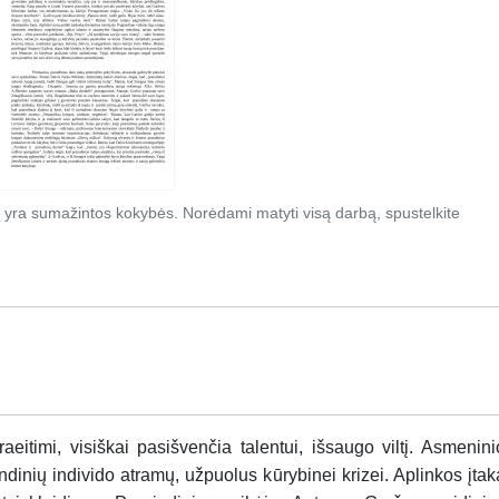
 yra sumažintos kokybės. Norėdami matyti visą darbą, spustelkite
aeitimi, visiškai pasišvenčia talentui, išsaugo viltį. Asmenini
ndinių individo atramų, užpuolus kūrybinei krizei. Aplinkos įtak