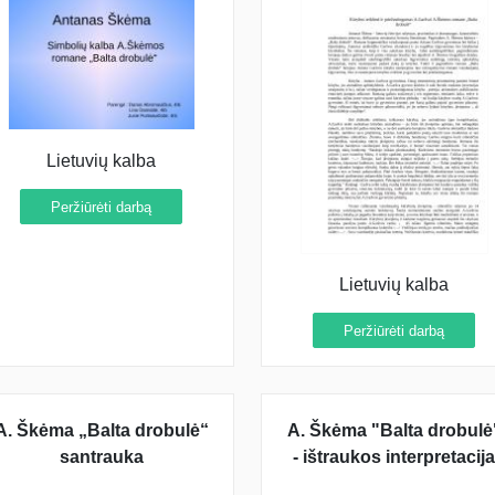
Lietuvių kalba
Peržiūrėti darbą
Lietuvių kalba
Peržiūrėti darbą
A. Škėma „Balta drobulė“
A. Škėma "Balta drobulė
santrauka
- ištraukos interpretacija