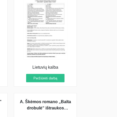
Lietuvių kalba
Peržiūrėti darbą
"
A. Škėmos romano „Balta
drobulė“ ištraukos
analizė ir interpretacija