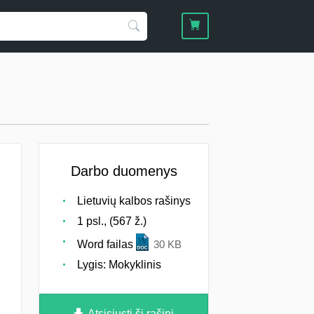
Darbo duomenys
Lietuvių kalbos rašinys
1 psl., (567 ž.)
Word failas
30 KB
Lygis: Mokyklinis
Atsisiųsti šį rašinį