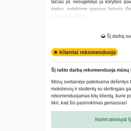
tačiau jis nesugebėjo ja kūrybos pavi
metus, netekome garsaus lietuvių iše
Antanui Garšvai,...
Šį darbą suda
★ Klientai rekomenduoja
Šį rašto darbą rekomenduoja mūsų kl
Mūsų svetainėje pateikiama dešimtys tū
moksleivių ir studentų su skirtingais ga
rekomenduojamas kitų klientų, kurie po 
tikri, kad šis pasirinkimas geriausias!
Norint atsisiųsti