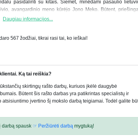
dalu pasidalinti su kitais. Šiemet, minėdami pasaulio lietuvi
ivio, avangardinio meno kūrėjo Jono Meko. Būtent, priešinga
Daugiau informacijos...
ro 567 žodžiai, tikrai rasi tai, ko ieškai!
ientai. Ką tai reiškia?
kstančių skirtingų rašto darbų, kuriuos įkėlė daugybė
bumais. Būtent šis rašto darbas yra patikrintas specialistų ir
atsisiuntimo įvertino šį mokslo darbą teigiamai. Todėl galite būt
 šį darbą spausk
☞ Peržiūrėti darbą
mygtuką!