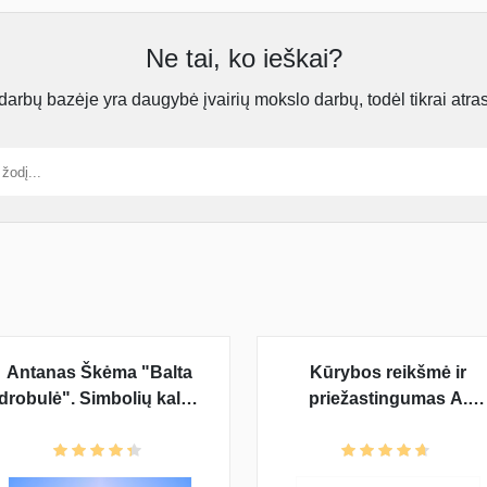
Ne tai, ko ieškai?
rbų bazėje yra daugybė įvairių mokslo darbų, todėl tikrai atra
Antanas Škėma "Balta
Kūrybos reikšmė ir
drobulė". Simbolių kalba
priežastingumas A.
A. Škėmos romane "Balta
Garšvai A. Škėmos
drobulė"
romane "Balta drobulė"