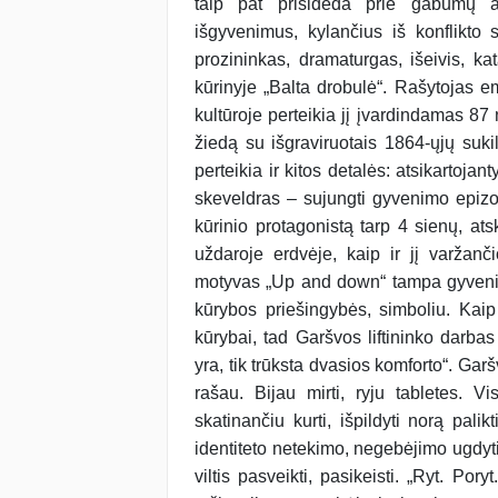
taip pat prisideda prie gabumų at
išgyvenimus, kylančius iš konflikto
prozininkas, dramaturgas, išeivis, k
kūrinyje „Balta drobulė“. Rašytojas e
kultūroje perteikia jį įvardindamas 8
žiedą su išgraviruotais 1864-ųjų suk
perteikia ir kitos detalės: atsikartojan
skeveldras – sujungti gyvenimo epizod
kūrinio protagonistą tarp 4 sienų, at
uždaroje erdvėje, kaip ir jį varžanči
motyvas „Up and down“ tampa gyvenim
kūrybos priešingybės, simboliu. Kaip
kūrybai, tad Garšvos liftininko darba
yra, tik trūksta dvasios komforto“. Garšv
rašau. Bijau mirti, ryju tabletes. V
skatinančiu kurti, išpildyti norą palik
identiteto netekimo, negebėjimo ugdyt
viltis pasveikti, pasikeisti. „Ryt. Po