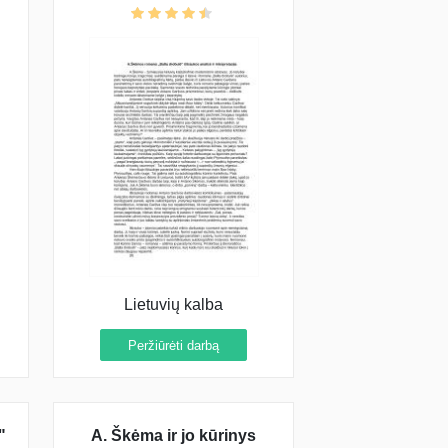
Lietuvių kalba
Peržiūrėti darbą
"
A. Škėma ir jo kūrinys