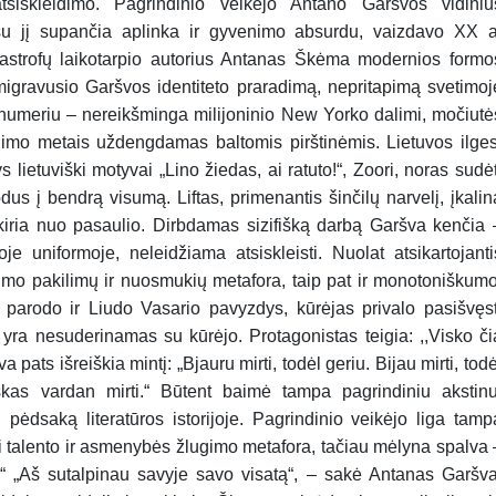
siskleidimo. Pagrindinio veikėjo Antano Garšvos vidiniu
 su jį supančia aplinka ir gyvenimo absurdu, vaizdavo XX a
atastrofų laikotarpio autorius Antanas Škėma modernios formo
migravusio Garšvos identiteto praradimą, nepritapimą svetimoj
7 numeriu – nereikšminga milijoninio New Yorko dalimi, močiutė
ilimo metais uždengdamas baltomis pirštinėmis. Lietuvos ilges
tys lietuviški motyvai „Lino žiedas, ai ratuto!“, Zoori, noras sudėt
us į bendrą visumą. Liftas, primenantis šinčilų narvelį, įkalin
skiria nuo pasaulio. Dirbdamas sizifišką darbą Garšva kenčia 
oje uniformoje, neleidžiama atsiskleisti. Nuolat atsikartojanti
o pakilimų ir nuosmukių metafora, taip pat ir monotoniškumo
 parodo ir Liudo Vasario pavyzdys, kūrėjas privalo pasišvęst
s yra nesuderinamas su kūrėjo. Protagonistas teigia: ,,Visko či
a pats išreiškia mintį: „Bjauru mirti, todėl geriu. Bijau mirti, todė
iskas vardan mirti.“ Būtent baimė tampa pagrindiniu akstinu
ti pėdsaką literatūros istorijoje. Pagrindinio veikėjo liga tamp
i talento ir asmenybės žlugimo metafora, tačiau mėlyna spalva 
ryt.“ „Aš sutalpinau savyje savo visatą“, – sakė Antanas Garšva