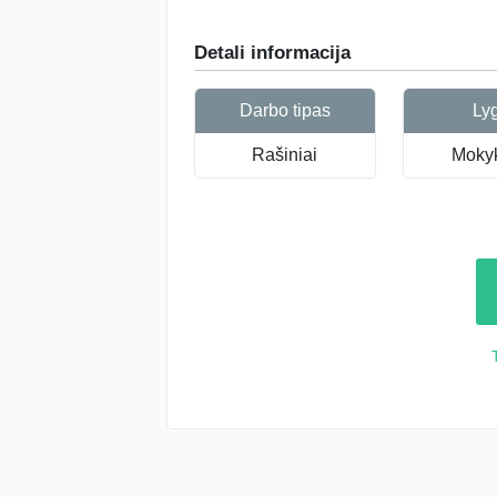
Detali informacija
Darbo tipas
Ly
Rašiniai
Mokyk