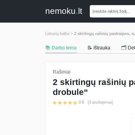
nemoku
.
lt
Lietuvių kalba >
2 skirtingų rašinių pastraipos, s
📚 Darbo tema
📝 Ištrauka
🗂️ De
Rašiniai
2 skirtingų rašinių p
drobule“
9.6
(
3
atsiliepimai)