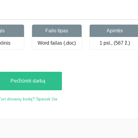
gis
Failo tipas
Apimtis
linis
Word failas (.doc)
1 psl., (567 ž.)
Peržiūrėti darbą
Turi dovanų kodą? Spausk čia