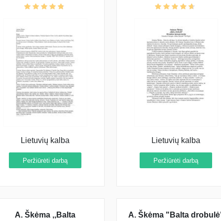
Lietuvių kalba
Lietuvių kalba
Peržiūrėti darbą
Peržiūrėti darbą
A. Škėma ,,Balta
A. Škėma "Balta drobulė