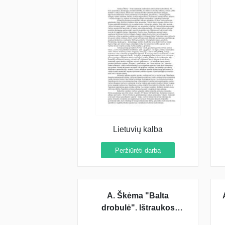
Lietuvių kalba
Peržiūrėti darbą
A. Škėma "Balta
drobulė". Ištraukos
analizė ir interpretacija