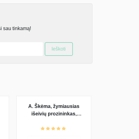
si sau tinkamą!
Ieškoti
A. Škėma, žymiausias
išeivių prozininkas,
dramaturgas. „Balta
drobulė“ – pagrindinis
veikėjas A. Garšva