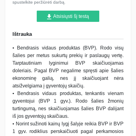
spustelkite peržiūrėti darbą.
Atsisiųsti šį testą
Ištrauka
• Bendrasis vidaus produktas (BVP). Rodo visų
šalies per metus sukurtų prekių ir paslaugų vertę.
Tarptautiniam lyginimui BVP skaičiuojamas
doleriais. Pagal BVP negalime spręsti apie šalies
ekonominę galią, nes jį skaičiuojant nėra
atsižvelgiama į gyventojų skaičių.
• Bendrasis vidaus produktas, tenkantis vienam
gyventojui (BVP 1 gyv.). Rodo šalies žmonių
turtingumą, nes skaičiuojamas šalies BVP dalijant
iš jos gyventojų skaičiaus.
• Norint sužinoti kainų lygį šalyje reikia BVP ir BVP
1 gyv. rodiklius perskaičiuoti pagal perkamosios