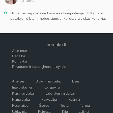
Studentė
Užmačiau šią svetainę kursiokės kompiuteryje. :D Ką galiu
pasakyti, iš kitur ir nebesisiunčiu, kai čia yra viskas ko reikia.
nemoku.lt
Apie mus
Pagalba
Kontaktai
Privatumo ir naudojimosi taisyklės
Analizės
Diplominiai darbai
Esės
Interpretacijos
Konspektai
Kursiniai darbai
Laboratoriniai darbai
Namų darbai
Pavyzdžiai
Rašiniai
Recenzijos
Šperos
Testai
Tyrimai
Uždaviniai
Referatai
Kita
Laiškai