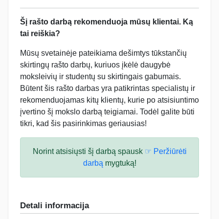
Šį rašto darbą rekomenduoja mūsų klientai. Ką
tai reiškia?
Mūsų svetainėje pateikiama dešimtys tūkstančių
skirtingų rašto darbų, kuriuos įkėlė daugybė
moksleivių ir studentų su skirtingais gabumais.
Būtent šis rašto darbas yra patikrintas specialistų ir
rekomenduojamas kitų klientų, kurie po atsisiuntimo
įvertino šį mokslo darbą teigiamai. Todėl galite būti
tikri, kad šis pasirinkimas geriausias!
Norint atsisiųsti šį darbą spausk
☞ Peržiūrėti
darbą
mygtuką!
Detali informacija