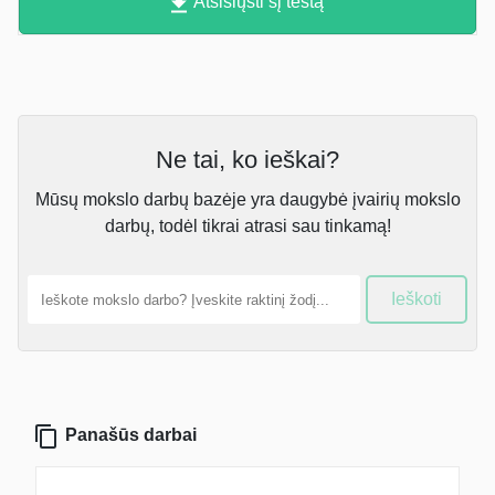
Atsisiųsti šį testą
Ne tai, ko ieškai?
Mūsų mokslo darbų bazėje yra daugybė įvairių mokslo
darbų, todėl tikrai atrasi sau tinkamą!
Ieškoti
Panašūs darbai