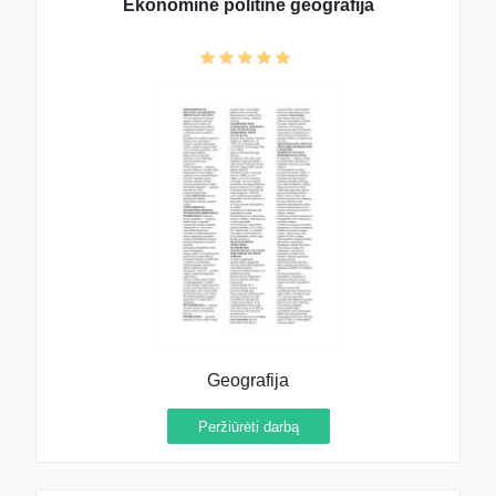
Ekonominė politinė geografija
Geografija
Peržiūrėti darbą