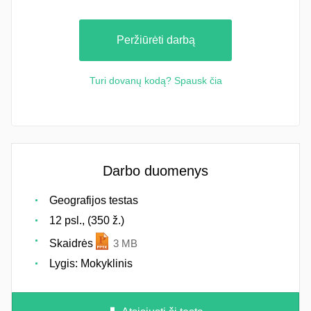
Peržiūrėti darbą
Turi dovanų kodą? Spausk čia
Darbo duomenys
Geografijos testas
12 psl., (350 ž.)
Skaidrės
3 MB
Lygis: Mokyklinis