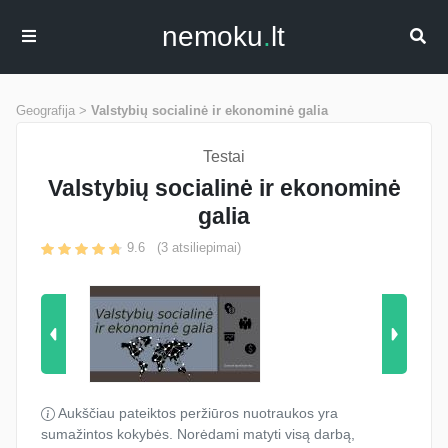
nemoku
.
lt
Geografija >
Valstybių socialinė ir ekonominė galia
Testai
Valstybių socialinė ir ekonominė
galia
9.6
(
3
atsiliepimai)
Aukščiau pateiktos peržiūros nuotraukos yra
sumažintos kokybės. Norėdami matyti visą darbą,