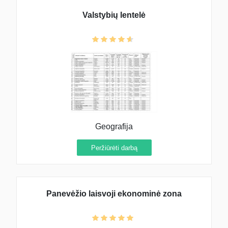
Valstybių lentelė
Geografija
Peržiūrėti darbą
Panevėžio laisvoji ekonominė zona