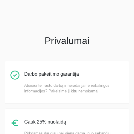
Privalumai
Darbo pakeitimo garantija
Atsisiuntei rašto darbą ir neradai jame reikalingos
informacijos? Pakeisime jį kitu nemokamai.
Gauk 25% nuolaidą
Pirkdamas daugiau nei vieną darbą, nuo sekančių