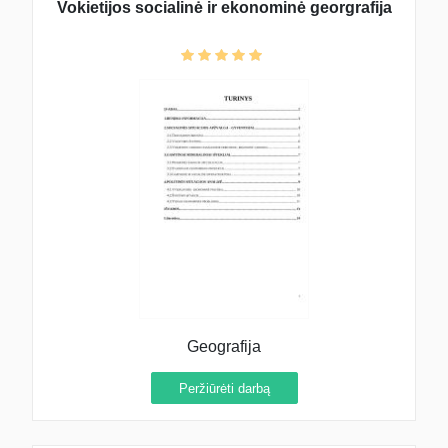
Vokietijos socialinė ir ekonominė georgrafija
Geografija
Peržiūrėti darbą