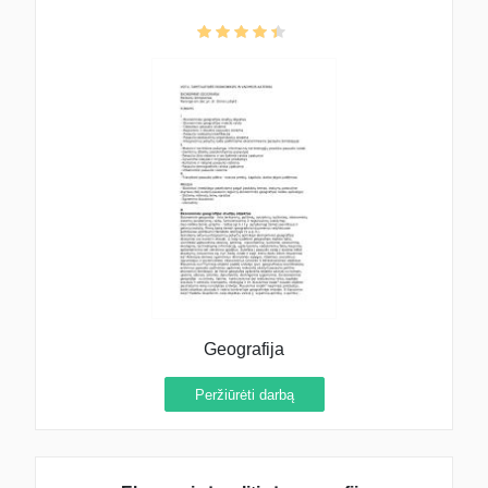
Geografija
Peržiūrėti darbą