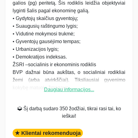
galios (pg) peritetą. Šis rodiklis leidžia objektyviai
lyginti šalis pagal ekonominę galią.
• Gydytojų skaičius gyventojų;
• Suaugusių raštingumo lygis;
• Vidutinė mokymosi trukmė;
• Gyventojų gausėjimo tempas;
• Urbanizacijos lygis;
• Demokratijos indeksas.
ŽSRI –socialinis ir ekonominis rodiklis
BVP dažnai būna aukštas, o socialiniai rodikliai
žemi (arba atvirkščiai). Tiksliausiai gyvenimo
kokybę matuoja žmogaus...
Daugiau informacijos...
Šį darbą sudaro 350 žodžiai, tikrai rasi tai, ko
ieškai!
★ Klientai rekomenduoja