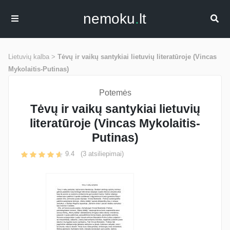
nemoku
.
lt
Lietuvių kalba >
Tėvų ir vaikų santykiai lietuvių literatūroje (Vincas
Mykolaitis-Putinas)
Potemės
Tėvų ir vaikų santykiai lietuvių
literatūroje (Vincas Mykolaitis-
Putinas)
9.4
(
3
atsiliepimai)