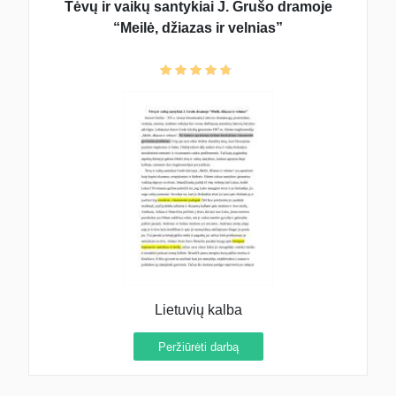
Tėvų ir vaikų santykiai J. Grušo dramoje
“Meilė, džiazas ir velnias”
Lietuvių kalba
Peržiūrėti darbą