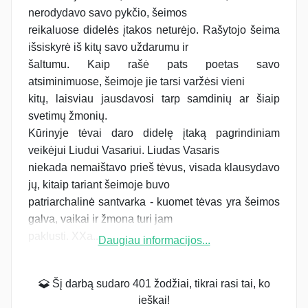
nerodydavo savo pykčio, šeimos
reikaluose didelės įtakos neturėjo. Rašytojo šeima
išsiskyrė iš kitų savo uždarumu ir
šaltumu. Kaip rašė pats poetas savo
atsiminimuose, šeimoje jie tarsi varžėsi vieni
kitų, laisviau jausdavosi tarp samdinių ar šiaip
svetimų žmonių.
Kūrinyje tėvai daro didelę įtaką pagrindiniam
veikėjui Liudui Vasariui. Liudas Vasaris
niekada nemaištavo prieš tėvus, visada klausydavo
jų, kitaip tariant šeimoje buvo
patriarchalinė santvarka - kuomet tėvas yra šeimos
galva, vaikai ir žmona turi jam
paklusti. XXa....
Daugiau informacijos...
Šį darbą sudaro 401 žodžiai, tikrai rasi tai, ko
ieškai!