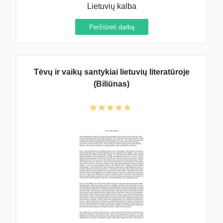
Lietuvių kalba
Peržiūrėti darbą
Tėvų ir vaikų santykiai lietuvių literatūroje
(Biliūnas)