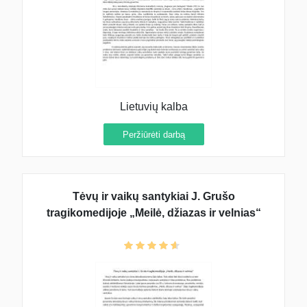
Lietuvių kalba
Peržiūrėti darbą
Tėvų ir vaikų santykiai J. Grušo
tragikomedijoje „Meilė, džiazas ir velnias“