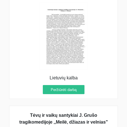
Lietuvių kalba
Peržiūrėti darbą
Tėvų ir vaikų santykiai J. Grušo
tragikomedijoje ,,Meilė, džiazas ir velnias"