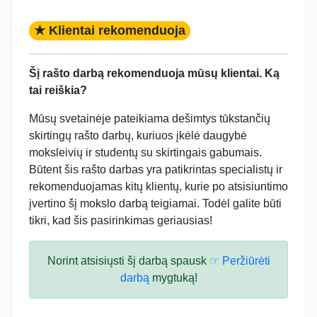
★ Klientai rekomenduoja
Šį rašto darbą rekomenduoja mūsų klientai. Ką
tai reiškia?
Mūsų svetainėje pateikiama dešimtys tūkstančių
skirtingų rašto darbų, kuriuos įkėlė daugybė
moksleivių ir studentų su skirtingais gabumais.
Būtent šis rašto darbas yra patikrintas specialistų ir
rekomenduojamas kitų klientų, kurie po atsisiuntimo
įvertino šį mokslo darbą teigiamai. Todėl galite būti
tikri, kad šis pasirinkimas geriausias!
Norint atsisiųsti šį darbą spausk
☞ Peržiūrėti
darbą
mygtuką!