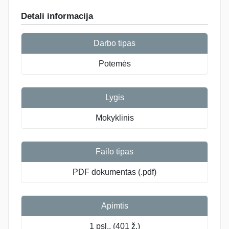
Detali informacija
Darbo tipas
Potemės
Lygis
Mokyklinis
Failo tipas
PDF dokumentas (.pdf)
Apimtis
1 psl., (401 ž.)