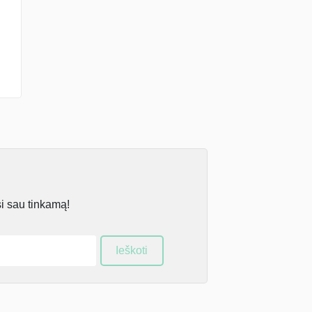
si sau tinkamą!
Ieškoti