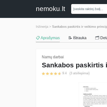
nemoku
.
lt
Inžinerija >
Sankabos paskirtis ir veikimo princi
📋 Aprašymas
📝 Ištrauka
🗂️ Det
Namų darbai
Sankabos paskirtis 
9.4
(
3
atsiliepimai)