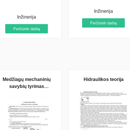
Inžinerija
Inžinerija
Peržiūrėti darbą
Peržiūrėti darbą
Medžiagų mechaninių
Hidraulikos teorija
savybių tyrimas
(laboratorinis)