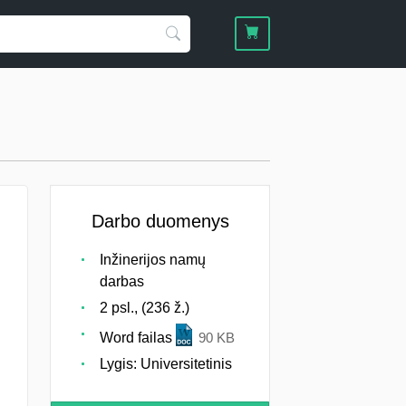
Darbo duomenys
Inžinerijos namų
darbas
2 psl., (236 ž.)
Word failas
90 KB
Lygis: Universitetinis