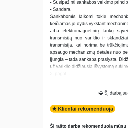
• Susipažinti sankabos veikimo princip
• Sandara.
Sankabomis laikomi tokie mechan
keičiamas jo dydis vykstant mechaninei t
arba elektromagnetinių laukų sąvei
transmisiją nuo variklio ir sklandžia
transmisija, kai norima be trūkčioji
apsaugo mechanizmų detales nuo perkro
įjungia – tada sankaba praslysta. D
už variklio didžiausią išvystomą suki
3. pagal...
Šį darbą suda
★ Klientai rekomenduoja
Šį rašto darbą rekomenduoja mūsų kl