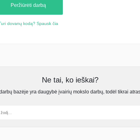
Peržiūrėti darbą
Turi dovanų kodą? Spausk čia
Ne tai, ko ieškai?
rbų bazėje yra daugybė įvairių mokslo darbų, todėl tikrai atra