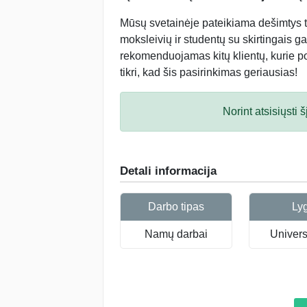
Mūsų svetainėje pateikiama dešimtys tū
moksleivių ir studentų su skirtingais ga
rekomenduojamas kitų klientų, kurie po 
tikri, kad šis pasirinkimas geriausias!
Norint atsisiųsti
Detali informacija
Darbo tipas
Ly
Namų darbai
Universi