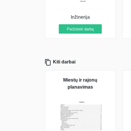
Inžinerija
Peržiūrėti darbą
Kiti darbai
Miestų ir rajonų
planavimas