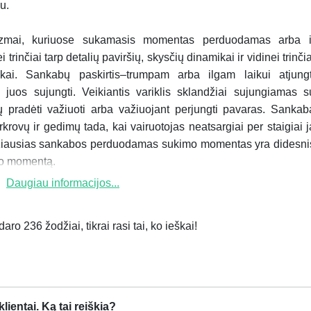
u.
izmai, kuriuose sukamasis momentas perduodamas arba i
rinčiai tarp detalių paviršių, skysčių dinamikai ir vidinei trinčia
kai. Sankabų paskirtis–trumpam arba ilgam laikui atjungt
i juos sujungti. Veikiantis variklis sklandžiai sujungiamas s
mų pradėti važiuoti arba važiuojant perjungti pavaras. Sankab
vų ir gedimų tada, kai vairuotojas neatsargiai per staigiai j
idžiausias sankabos perduodamas sukimo momentas yra didesni
mo momentą.
Daugiau informacijos...
ro 236 žodžiai, tikrai rasi tai, ko ieškai!
ientai. Ką tai reiškia?