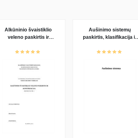
Alkūninio švaistiklio
Aušinimo sistemų
veleno paskirtis ir
paskirtis, klasifikacija ir
konstrukcija
veikimas