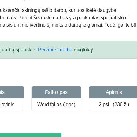
kstančių skirtingų rašto darbų, kuriuos įkėlė daugybė
bumais. Būtent šis rašto darbas yra patikrintas specialistų ir
atsisiuntimo įvertino šį mokslo darbą teigiamai. Todėl galite būt
 šį darbą spausk
☞ Peržiūrėti darbą
mygtuką!
gis
Failo tipas
Apimtis
tetinis
Word failas (.doc)
2 psl., (236 ž.)