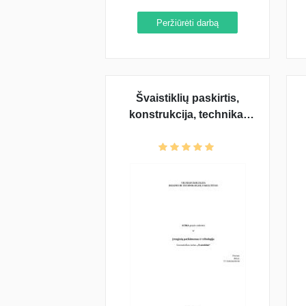
Peržiūrėti darbą
Švaistiklių paskirtis,
konstrukcija, technika,
medžiagos bei gamybos
pavyzdžiai