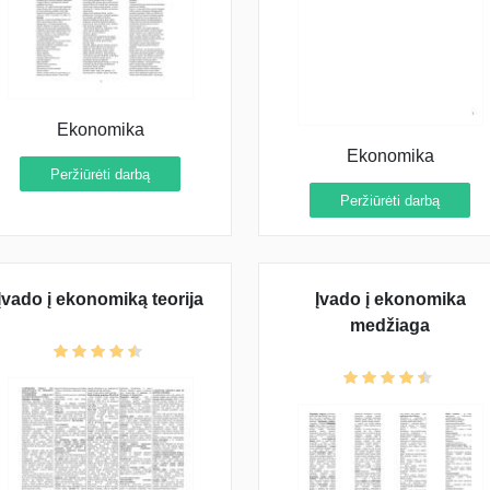
Ekonomika
Ekonomika
Peržiūrėti darbą
Peržiūrėti darbą
Įvado į ekonomiką teorija
Įvado į ekonomika
medžiaga