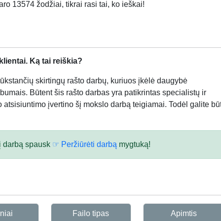
o 13574 žodžiai, tikrai rasi tai, ko ieškai!
ientai. Ką tai reiškia?
kstančių skirtingų rašto darbų, kuriuos įkėlė daugybė
bumais. Būtent šis rašto darbas yra patikrintas specialistų ir
atsisiuntimo įvertino šį mokslo darbą teigiamai. Todėl galite būt
 šį darbą spausk
☞ Peržiūrėti darbą
mygtuką!
niai
Failo tipas
Apimtis