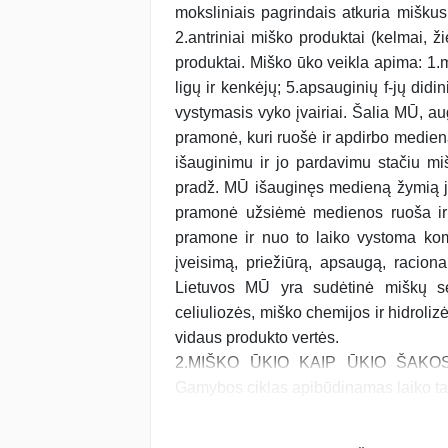
moksliniais pagrindais atkuria miškus
2.antriniai miško produktai (kelmai, ž
produktai. Miško ūko veikla apima: 1.
ligų ir kenkėjų; 5.apsauginių f-jų didi
vystymasis vyko įvairiai. Šalia MŪ, a
pramonė, kuri ruošė ir apdirbo medien
išauginimu ir jo pardavimu stačiu m
pradž. MŪ išauginęs medieną žymią jo
pramonė užsiėmė medienos ruoša ir 
pramone ir nuo to laiko vystoma kom
įveisimą, priežiūrą, apsaugą, racion
Lietuvos MŪ yra sudėtinė miškų se
celiuliozės, miško chemijos ir hidrol
vidaus produkto vertės.
2.MIŠKO ŪKIO KAIP ŪKIO ŠAKOS YP
Gamybos ciklas apibūdinamas laiko tar