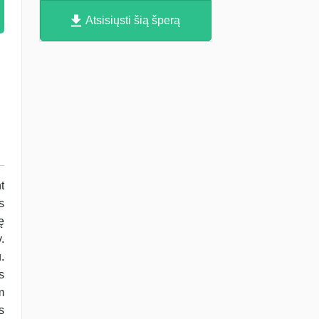
Atsisiųsti šią šperą
t
s
ę
.
.
s
m
s