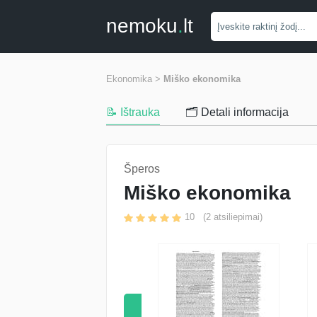
nemoku
.
lt
Ekonomika >
Miško ekonomika
📝 Ištrauka
🗂️ Detali informacija
Šperos
Miško ekonomika
10
(
2
atsiliepimai)