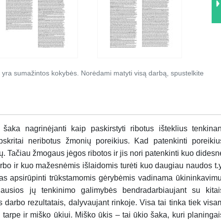
 yra sumažintos kokybės. Norėdami matyti visą darbą, spustelkite
ka nagrinėjanti kaip paskirstyti ribotus išteklius tenkinan
apskritai neribotus žmonių poreikius. Kad patenkinti poreikiu
gų. Tačiau žmogaus jėgos ribotos ir jis nori patenkinti kuo didesn
bo ir kuo mažesnėmis išlaidomis turėti kuo daugiau naudos t.y
slas apsirūpinti trūkstamomis gėrybėmis vadinama ūkininkavimu
riausios jų tenkinimo galimybės bendradarbiaujant su kitai
darbo rezultatais, dalyvaujant rinkoje. Visa tai tinka tiek visa
ų tarpe ir miško ūkiui. Miško ūkis – tai ūkio šaka, kuri planingai