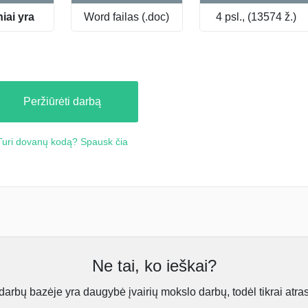
niai yra
Word failas (.doc)
4 psl., (13574 ž.)
Peržiūrėti darbą
Turi dovanų kodą? Spausk čia
Ne tai, ko ieškai?
rbų bazėje yra daugybė įvairių mokslo darbų, todėl tikrai atra