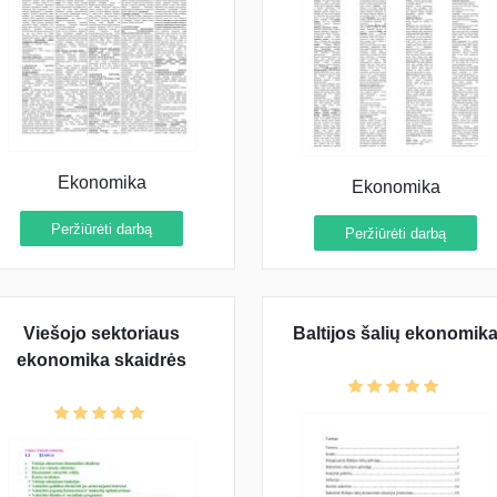
Ekonomika
Ekonomika
Peržiūrėti darbą
Peržiūrėti darbą
Viešojo sektoriaus
Baltijos šalių ekonomik
ekonomika skaidrės