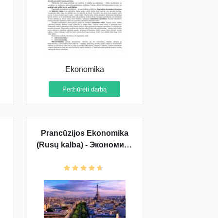
Ekonomika
Peržiūrėti darbą
Prancūzijos Ekonomika
(Rusų kalba) - Экономика
Франции