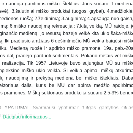
 ir naudoja gamtinius miško išteklius. Juos sudaro: 1.mediena
ievė), 3.šalutiniai miško produktai (uogos, grybai), 4.medžioklė
medienos ruošą; 2.želdinimą; 3.auginimą; 4.apsaugą nuo gaisrų
nimą; 6.miško naudojimą rekreacijai; 7.kitą veiklą. MŪ raidoje, j
uginančio medieną, jo resursų bazėje veikė kita ūkio šaka-mišk
ą. Iki praėjusio amžiaus 6 dešimtmečio MŪ veikla baigėsi mišk
išku. Medieną ruošė ir apdirbo miško pramonė. 19a. pab.-20a
s dalį pradėjo parduoti sortimentais. Pokario metais vėl mišk
realizacija. Tik 1957 Lietuvoje buvo sujungtas MŪ su mišk
pleksinė miško ūkio veikla. Ši veikla apima: miškų atkūrimą
alų naudojimą ir prekybą mediena bei miško ištekliais. Daba
ktoriaus dalis, kuris be MŪ dar apima medžio apdirbimo
izės pramones. Miškų sektoriaus produkcija sudaro 2,5-3% bendr
ATUMAI. Svarbiausi ypatumai: 1.ilgas gamybos ciklas
pu nuo žaliavos...
Daugiau informacijos...