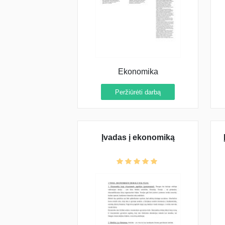
Ekonomika
Peržiūrėti darbą
Įvadas į ekonomiką