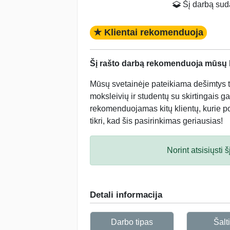
Šį darbą sudar
★ Klientai rekomenduoja
Šį rašto darbą rekomenduoja mūsų kl
Mūsų svetainėje pateikiama dešimtys tū
moksleivių ir studentų su skirtingais ga
rekomenduojamas kitų klientų, kurie po 
tikri, kad šis pasirinkimas geriausias!
Norint atsisiųsti
Detali informacija
Darbo tipas
Šalti