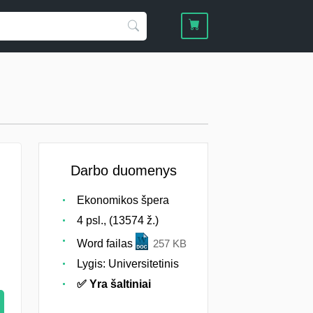
Darbo duomenys
Ekonomikos špera
4 psl., (13574 ž.)
Word failas
257 KB
Lygis: Universitetinis
✅ Yra šaltiniai