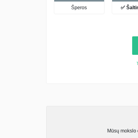
Šperos
✅ Šalti
Mūsų mokslo da