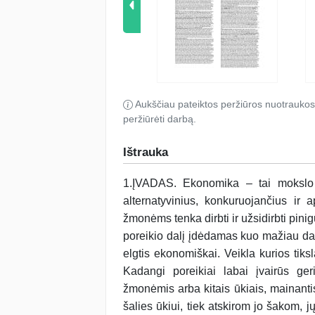
Aukščiau pateiktos peržiūros nuotraukos
peržiūrėti darbą.
Ištrauka
1.ĮVADAS. Ekonomika – tai mokslo ša
alternatyvinius, konkuruojančius ir 
žmonėms tenka dirbti ir užsidirbti pini
poreikio dalį įdėdamas kuo mažiau dar
elgtis ekonomiškai. Veikla kurios tik
Kadangi poreikiai labai įvairūs ge
žmonėmis arba kitais ūkiais, mainantis 
šalies ūkiui, tiek atskirom jo šakom, j