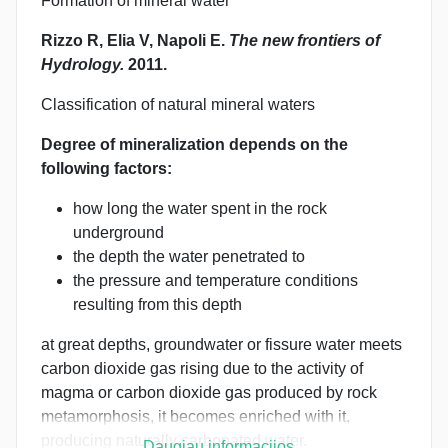
Formation of mineral water
Rizzo R, Elia V, Napoli E.
The new frontiers of
Hydrology.
2011.
Classification of natural mineral waters
Degree of mineralization depends on the
following factors:
how long the water spent in the rock
underground
the depth the water penetrated to
the pressure and temperature conditions
resulting from this depth
at great depths, groundwater or fissure water meets
carbon dioxide gas rising due to the activity of
magma or carbon dioxide gas produced by rock
metamorphosis, it becomes enriched with it,
producing naturally carbonated water.
Daugiau informacijos...