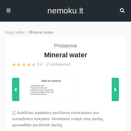
nemoku
.
lt
Anglų kalba >
Mineral water
Pristatymai
Mineral water
9.4
(
2
atsiliepimai)
Aukščiau pateiktos peržiūros nuotraukos yra
sumažintos kokybės. Norėdami matyti visą darbą,
spustelkite peržiūrėti darbą.