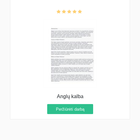
Anglų kalba
Peržiūrėti darbą