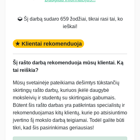
Šį darbą sudaro 659 žodžiai, tikrai rasi tai, ko
ieškai!
★ Klientai rekomenduoja
Šį rašto darbą rekomenduoja mūsų klientai. Ką
tai reiškia?
Mūsų svetainėje pateikiama dešimtys tūkstančių
skirtingų rašto darbų, kuriuos įkėlė daugybė
moksleivių ir studentų su skirtingais gabumais.
Būtent šis rašto darbas yra patikrintas specialistų ir
rekomenduojamas kitų klientų, kurie po atsisiuntimo
įvertino šį mokslo darbą teigiamai. Todėl galite būti
tikri, kad šis pasirinkimas geriausias!