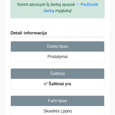
Norint atsisiųsti šį darbą spausk
☞ Peržiūrėti
darbą
mygtuką!
Detali informacija
Darbo tipas
Pristatymai
Šaltiniai
✅ Šaltiniai yra
Failo tipas
Skaidrės (.pptx)