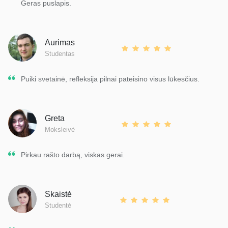
Geras puslapis.
Aurimas
Studentas
Puiki svetainė, refleksija pilnai pateisino visus lūkesčius.
Greta
Moksleivė
Pirkau rašto darbą, viskas gerai.
Skaistė
Studentė