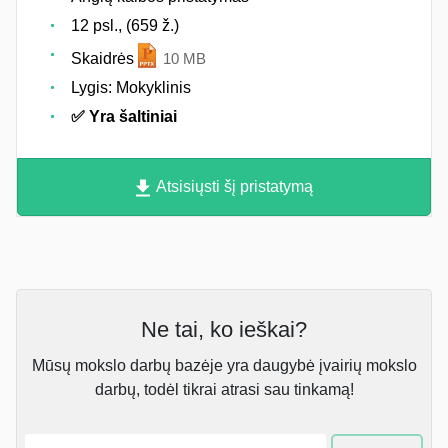
12 psl., (659 ž.)
Skaidrės
10 MB
Lygis: Mokyklinis
✅ Yra šaltiniai
Atsisiųsti šį pristatymą
Ne tai, ko ieškai?
Mūsų mokslo darbų bazėje yra daugybė įvairių mokslo
darbų, todėl tikrai atrasi sau tinkamą!