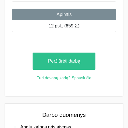
Apimtis
12 psl., (659 ž.)
Peržiūrėti darbą
Turi dovanų kodą? Spausk čia
Darbo duomenys
Anglų kalbos pristatymas