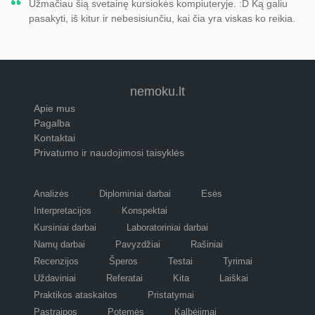
Užmačiau šią svetainę kursiokės kompiuteryje. :D Ką galiu
pasakyti, iš kitur ir nebesisiunčiu, kai čia yra viskas ko reikia.
nemoku.lt
Apie mus
Pagalba
Kontaktai
Privatumo ir naudojimosi taisyklės
Analizės
Diplominiai darbai
Esės
Interpretacijos
Konspektai
Kursiniai darbai
Laboratoriniai darbai
Namų darbai
Pavyzdžiai
Rašiniai
Recenzijos
Šperos
Testai
Tyrimai
Uždaviniai
Referatai
Kita
Laiškai
Praktikos ataskaitos
Pristatymai
Pastraipos
Potemės
Kalbėjimai