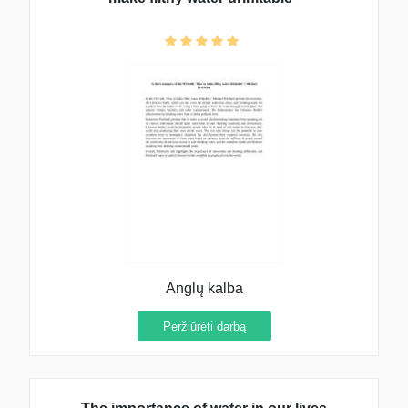
Anglų kalba
Peržiūrėti darbą