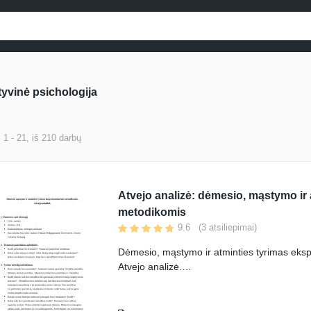
yvinė psichologija
s
1
-
21
, iš
210
darbų
Atvejo analizė: dėmesio, mąstymo ir
metodikomis
9.6
(
3
atsiliepimai)
Dėmesio, mąstymo ir atminties tyrimas eks
Atvejo analizė.
1. Duomenys apie tiriamąjį.
• Amžius- 21m.
2. Tiriamojo pasirinkimo aplinkybės.