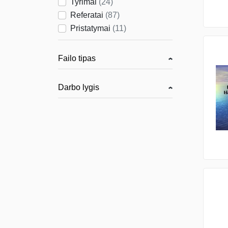
Tyrimai
(
24
)
Referatai
(
87
)
Pristatymai
(
11
)
Failo tipas
Darbo lygis