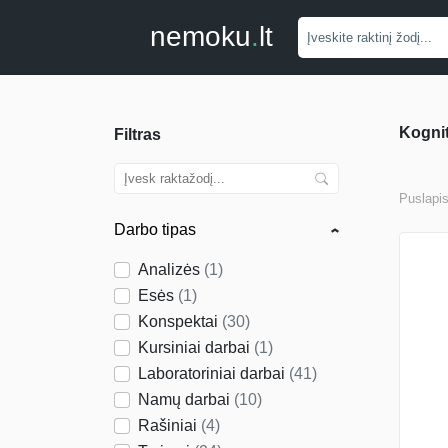
nemoku
.
lt
Kognit
Filtras
Puslapi
Darbo tipas
Analizės
(
1
)
Esės
(
1
)
Konspektai
(
30
)
Kursiniai darbai
(
1
)
Laboratoriniai darbai
(
41
)
Namų darbai
(
10
)
Rašiniai
(
4
)