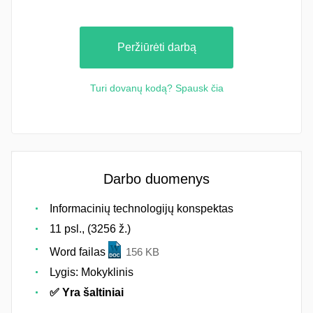
Peržiūrėti darbą
Turi dovanų kodą? Spausk čia
Darbo duomenys
Informacinių technologijų konspektas
11 psl., (3256 ž.)
Word failas
156 KB
Lygis: Mokyklinis
✅ Yra šaltiniai