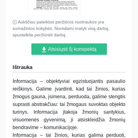
Aukščiau pateiktos peržiūros nuotraukos yra
sumažintos kokybės. Norėdami matyti visą darbą,
spustelkite peržiūrėti darbą.
Atsisiųsti šį konspektą
Ištrauka
Informacija – objektyviai egzistuojantis pasaulio
reiškinys. Galime įvardinti, kad tai žinios, kurias
žmogus gauna, įsimena, perduoda, galime stengtis
suprasti abstrakčiau: tai žmogaus suvoktas objekto
turinys. Informacija įtakoja žmonių santykius,
visuomenės gyvenimą, ji atsiskleidžia žmonių
bendravime – komunikacijoje.
Informacija – tai žinios, kurias galima perduoti,