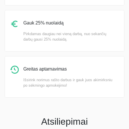
Gauk 25% nuolaidą
Pirkdamas daugiau nei vieną darbą, nuo sekančių
darbų gausi 25% nuolaidą.
Greitas aptarnavimas
Išsirink norimus rašto darbus ir gauk juos akimirksniu
po sėkmingo apmokėjimo!
Atsiliepimai