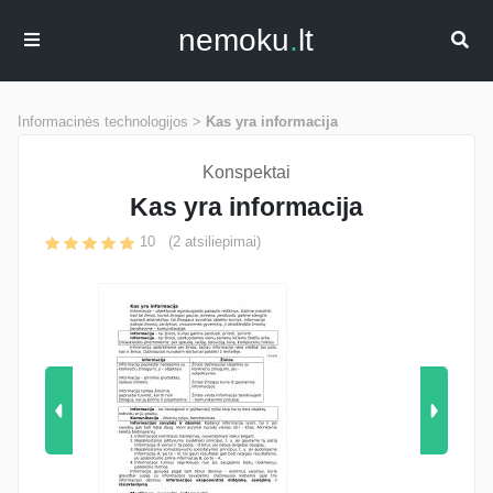
nemoku
.
lt
Informacinės technologijos >
Kas yra informacija
Konspektai
Kas yra informacija
10
(
2
atsiliepimai)