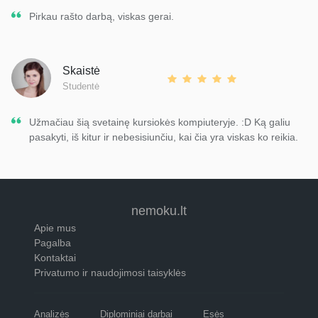
Pirkau rašto darbą, viskas gerai.
Skaistė
Studentė
Užmačiau šią svetainę kursiokės kompiuteryje. :D Ką galiu
pasakyti, iš kitur ir nebesisiunčiu, kai čia yra viskas ko reikia.
nemoku.lt
Apie mus
Pagalba
Kontaktai
Privatumo ir naudojimosi taisyklės
Analizės
Diplominiai darbai
Esės