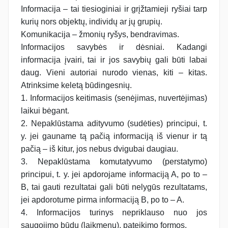
Informacija – tai tiesioginiai ir grįžtamieji ryšiai tarp
kurių nors objektų, individų ar jų grupių.
Komunikacija – žmonių ryšys, bendravimas.
Informacijos savybės ir dėsniai. Kadangi
informacija įvairi, tai ir jos savybių gali būti labai
daug. Vieni autoriai nurodo vienas, kiti – kitas.
Atrinksime keletą būdingesnių.
1. Informacijos keitimasis (senėjimas, nuvertėjimas)
laikui bėgant.
2. Nepaklūstama adityvumo (sudėties) principui, t.
y. jei gauname tą pačią informaciją iš vienur ir tą
pačią – iš kitur, jos nebus dvigubai daugiau.
3. Nepaklūstama komutatyvumo (perstatymo)
principui, t. y. jei apdorojame informaciją A, po to –
B, tai gauti rezultatai gali būti nelygūs rezultatams,
jei apdorotume pirma informaciją B, po to – A.
4. Informacijos turinys nepriklauso nuo jos
saugojimo būdų (laikmenų), pateikimo formos.