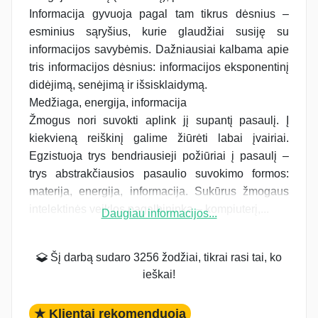
Informacija gyvuoja pagal tam tikrus dėsnius –
esminius sąryšius, kurie glaudžiai susiję su
informacijos savybėmis. Dažniausiai kalbama apie
tris informacijos dėsnius: informacijos eksponentinį
didėjimą, senėjimą ir išsisklaidymą.
Medžiaga, energija, informacija
Žmogus nori suvokti aplink jį supantį pasaulį. Į
kiekvieną reiškinį galime žiūrėti labai įvairiai.
Egzistuoja trys bendriausieji požiūriai į pasaulį –
trys abstrakčiausios pasaulio suvokimo formos:
materija, energija, informacija. Sukūrus žmogaus
intelektinės veiklos pagalbininką – kompiuterį,...
Daugiau informacijos...
Šį darbą sudaro 3256 žodžiai, tikrai rasi tai, ko
ieškai!
★ Klientai rekomenduoja