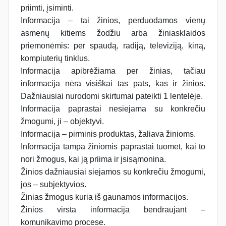
priimti, įsiminti.
Informacija – tai žinios, perduodamos vienų
asmenų kitiems žodžiu arba žiniasklaidos
priemonėmis: per spaudą, radiją, televiziją, kiną,
kompiuterių tinklus.
Informacija apibrėžiama per žinias, tačiau
informacija nėra visiškai tas pats, kas ir žinios.
Dažniausiai nurodomi skirtumai pateikti 1 lentelėje.
Informacija paprastai nesiejama su konkrečiu
žmogumi, ji – objektyvi.
Informacija – pirminis produktas, žaliava žinioms.
Informacija tampa žiniomis paprastai tuomet, kai to
nori žmogus, kai ją priima ir įsisąmonina.
Žinios dažniausiai siejamos su konkrečiu žmogumi,
jos – subjektyvios.
Žinias žmogus kuria iš gaunamos informacijos.
Žinios virsta informacija bendraujant –
komunikavimo procese.