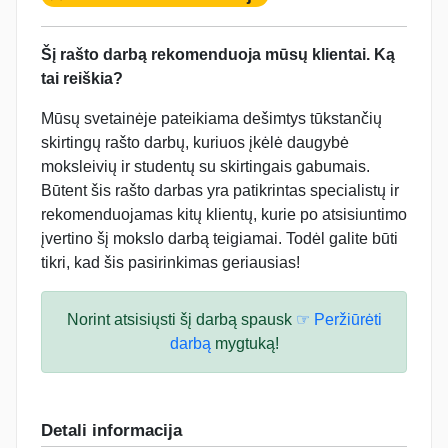
Šį rašto darbą rekomenduoja mūsų klientai. Ką
tai reiškia?
Mūsų svetainėje pateikiama dešimtys tūkstančių
skirtingų rašto darbų, kuriuos įkėlė daugybė
moksleivių ir studentų su skirtingais gabumais.
Būtent šis rašto darbas yra patikrintas specialistų ir
rekomenduojamas kitų klientų, kurie po atsisiuntimo
įvertino šį mokslo darbą teigiamai. Todėl galite būti
tikri, kad šis pasirinkimas geriausias!
Norint atsisiųsti šį darbą spausk
☞ Peržiūrėti
darbą
mygtuką!
Detali informacija