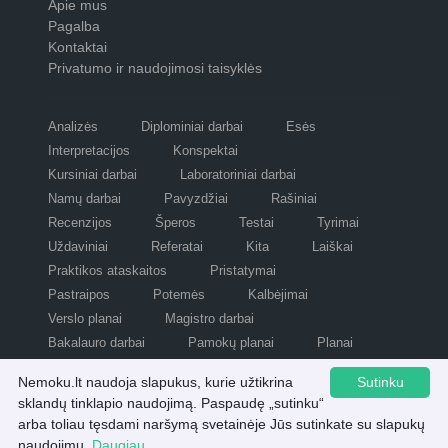
Apie mus
Pagalba
Kontaktai
Privatumo ir naudojimosi taisyklės
Analizės
Diplominiai darbai
Esės
Interpretacijos
Konspektai
Kursiniai darbai
Laboratoriniai darbai
Namų darbai
Pavyzdžiai
Rašiniai
Recenzijos
Šperos
Testai
Tyrimai
Uždaviniai
Referatai
Kita
Laiškai
Praktikos ataskaitos
Pristatymai
Pastraipos
Potemės
Kalbėjimai
Verslo planai
Magistro darbai
Bakalauro darbai
Pamokų planai
Planai
Refleksijos
Scenarijai
Nemoku.lt naudoja slapukus, kurie užtikrina
Sutinku
sklandų tinklapio naudojimą. Paspaudę „sutinku“
arba toliau tęsdami naršymą svetainėje Jūs sutinkate su slapukų
Visos teisės saugomos © nemoku.lt 2007 - 2026.
Atsisiųsti šį konspektą
naudojimu.
Daugiau...