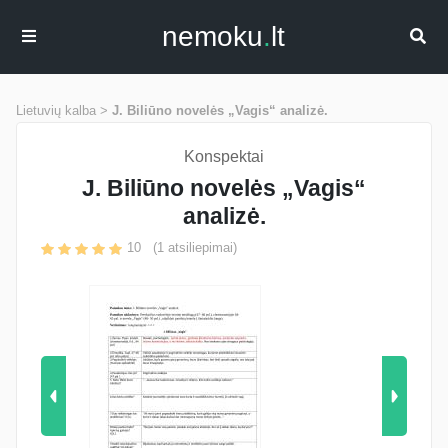
nemoku
.
lt
Lietuvių kalba >
J. Biliūno novelės „Vagis“ analizė.
Konspektai
J. Biliūno novelės „Vagis“
analizė.
10
(
1
atsiliepimai)