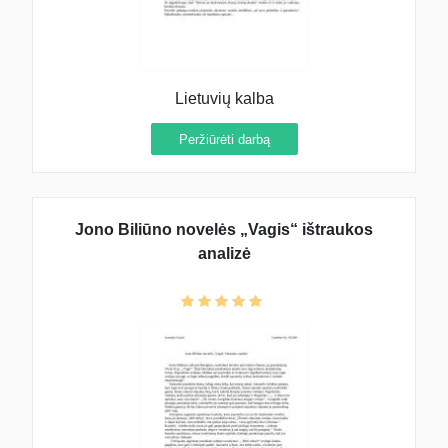
Lietuvių kalba
Peržiūrėti darbą
Jono Biliūno novelės „Vagis“ ištraukos
analizė