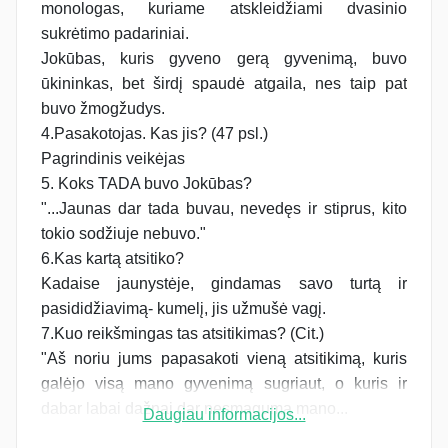
monologas, kuriame atskleidžiami dvasinio
sukrėtimo padariniai.
Jokūbas, kuris gyveno gerą gyvenimą, buvo
ūkininkas, bet širdį spaudė atgaila, nes taip pat
buvo žmogžudys.
4.Pasakotojas. Kas jis? (47 psl.)
Pagrindinis veikėjas
5. Koks TADA buvo Jokūbas?
"...Jaunas dar tada buvau, nevedęs ir stiprus, kito
tokio sodžiuje nebuvo."
6.Kas kartą atsitiko?
Kadaise jaunystėje, gindamas savo turtą ir
pasididžiavimą- kumelį, jis užmušė vagį.
7.Kuo reikšmingas tas atsitikimas? (Cit.)
"Aš noriu jums papasakoti vieną atsitikimą, kuris
galėjo visą mano gyvenimą sugriaut, o kuris ir
dabar labai dažnai dar nesmagumą mano...
Daugiau informacijos...