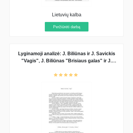
Lietuvių kalba
Peržiūrėti darbą
Lyginamoji analizė: J. Biliūnas ir J. Savickis
"Vagis", J. Biliūnas "Brisiaus galas" ir J.
Savickis "Ad astra"