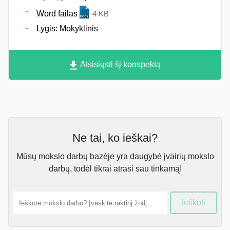
Word failas
4 KB
Lygis: Mokyklinis
Atsisiųsti šį konspektą
Ne tai, ko ieškai?
Mūsų mokslo darbų bazėje yra daugybė įvairių mokslo
darbų, todėl tikrai atrasi sau tinkamą!
Ieškoti