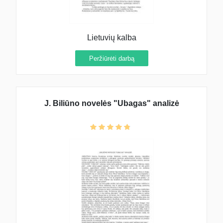
Lietuvių kalba
Peržiūrėti darbą
J. Biliūno novelės "Ubagas" analizė