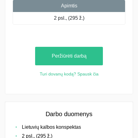
Apimtis
2 psl., (295 ž.)
Peržiūrėti darbą
Turi dovanų kodą? Spausk čia
Darbo duomenys
Lietuvių kalbos konspektas
2 psl., (295 ž.)