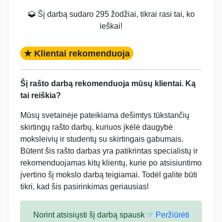
Šį darbą sudaro 295 žodžiai, tikrai rasi tai, ko
ieškai!
★ Klientai rekomenduoja
Šį rašto darbą rekomenduoja mūsų klientai. Ką
tai reiškia?
Mūsų svetainėje pateikiama dešimtys tūkstančių
skirtingų rašto darbų, kuriuos įkėlė daugybė
moksleivių ir studentų su skirtingais gabumais.
Būtent šis rašto darbas yra patikrintas specialistų ir
rekomenduojamas kitų klientų, kurie po atsisiuntimo
įvertino šį mokslo darbą teigiamai. Todėl galite būti
tikri, kad šis pasirinkimas geriausias!
Norint atsisiųsti šį darbą spausk
☞ Peržiūrėti