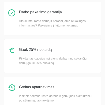
Darbo pakeitimo garantija
Atsisiuntei rašto darbą ir neradai jame reikalingos
informacijos? Pakeisime jį kitu nemokamai.
Gauk 25% nuolaidą
Pirkdamas daugiau nei vieną darbą, nuo sekančių
darbų gausi 25% nuolaidą.
Greitas aptarnavimas
Išsirink norimus rašto darbus ir gauk juos akimirksniu
po sėkmingo apmokėjimo!