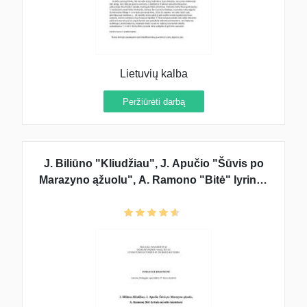
Lietuvių kalba
Peržiūrėti darbą
J. Biliūno "Kliudžiau", J. Apučio "Šūvis po
Marazyno ąžuolu", A. Ramono "Bitė" lyrinės
novelės kontekste