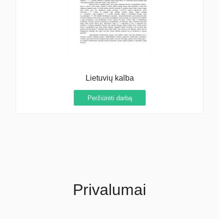
Lietuvių kalba
Peržiūrėti darbą
Privalumai