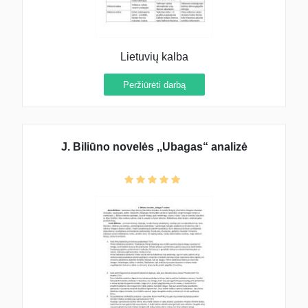
Lietuvių kalba
Peržiūrėti darbą
J. Biliūno novelės ,,Ubagas“ analizė