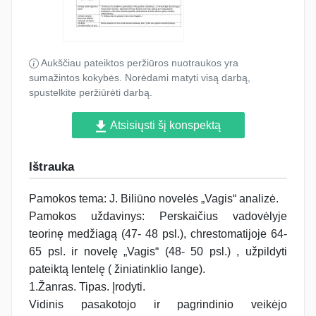
Aukščiau pateiktos peržiūros nuotraukos yra
sumažintos kokybės. Norėdami matyti visą darbą,
spustelkite peržiūrėti darbą.
Atsisiųsti šį konspektą
Ištrauka
Pamokos tema: J. Biliūno novelės „Vagis“ analizė.
Pamokos uždavinys: Perskaičius vadovėlyje
teorinę medžiagą (47- 48 psl.), chrestomatijoje 64-
65 psl. ir novelę „Vagis“ (48- 50 psl.) , užpildyti
pateiktą lentelę ( žiniatinklio lange).
1.Žanras. Tipas. Įrodyti.
Vidinis pasakotojo ir pagrindinio veikėjo