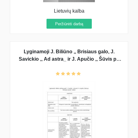
Lietuvių kalba
Peržiūrėti darbą
Lyginamoji J. Biliūno ,, Brisiaus galo, J.
Savickio ,, Ad astra_ ir J. Apučio ,, Šūvis po
marazyno ąžuolu analizė