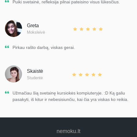
Puiki svetainė, refleksija pilnai pateisino visus lūkesčius.
Greta
Moksleivė
Pirkau rašto darbą, viskas gerai.
Skaistė
Studentė
Užmačiau šią svetainę kursiokės kompiuteryje. :D Ką galiu
pasakyti, iš kitur ir nebesisiunčiu, kai čia yra viskas ko reikia.
nemoku.lt