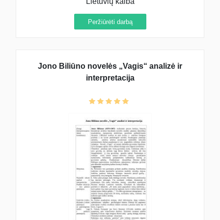
Lietuvių kalba
Peržiūrėti darbą
Jono Biliūno novelės „Vagis“ analizė ir
interpretacija