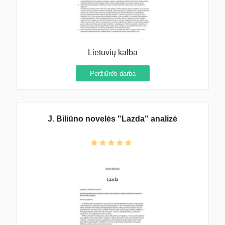
Lietuvių kalba
Peržiūrėti darbą
J. Biliūno novelės "Lazda" analizė