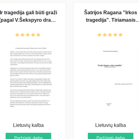
Ir tragedija gali būti graži
Šatrijos Ragana "Irkos
(pagal V.Šekspyro dramą
tragedija". Tiriamasis
„ Romeo ir Džuljeta“)
darbas
Lietuvių kalba
Lietuvių kalba
Peržiūrėti darbą
Peržiūrėti darbą