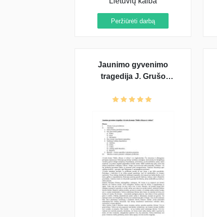
Lietuvių kalba
Peržiūrėti darbą
Jaunimo gyvenimo
tragedija J. Grušo
dramoje "Meilė, džiazas ir
velnias"