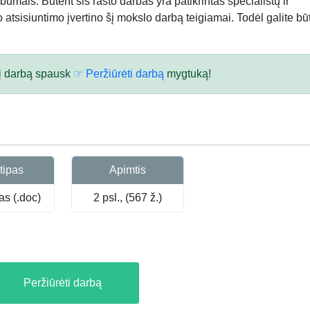
bumais. Būtent šis rašto darbas yra patikrintas specialistų ir
atsisiuntimo įvertino šį mokslo darbą teigiamai. Todėl galite būt
 šį darbą spausk
☞ Peržiūrėti darbą
mygtuką!
tipas
Apimtis
as (.doc)
2 psl., (567 ž.)
Peržiūrėti darbą