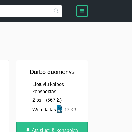
Darbo duomenys
Lietuvių kalbos
konspektas
2 psl., (567 ž.)
Word failas
17 KB
Atsisiųsti šį konspektą