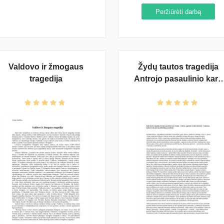
Peržiūrėti darbą
Valdovo ir žmogaus
Žydų tautos tragedija
tragedija
Antrojo pasaulinio karo
metais. I. Meras
„Lygiosios trunka
akimirką“