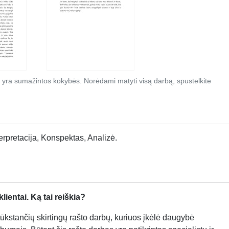
 yra sumažintos kokybės. Norėdami matyti visą darbą, spustelkite
terpretacija, Konspektas, Analizė.
ientai. Ką tai reiškia?
kstančių skirtingų rašto darbų, kuriuos įkėlė daugybė