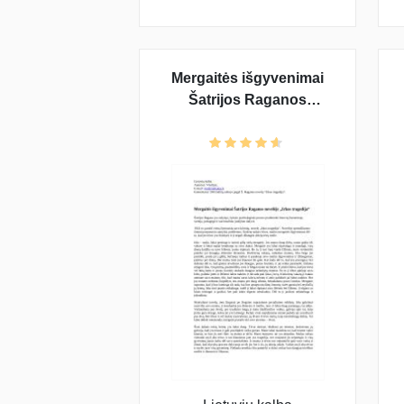
Mergaitės išgyvenimai
Šatrijos Raganos
novelėje "Irkos tragedija"