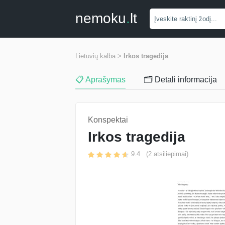
nemoku
.
lt
Lietuvių kalba >
Irkos tragedija
📋 Aprašymas
🗂️ Detali informacija
Konspektai
Irkos tragedija
9.4
(
2
atsiliepimai)