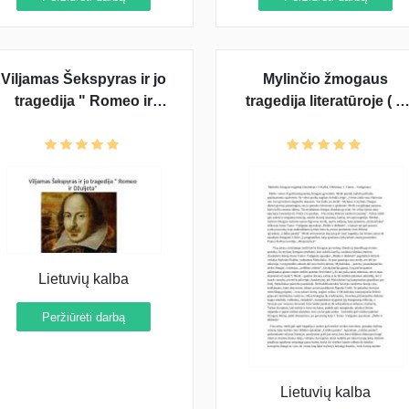
Viljamas Šekspyras ir jo
Mylinčio žmogaus
tragedija " Romeo ir
tragedija literatūroje ( F.
Džuljeta"
Kafka, J. Biliūnas, J.
Tumas - Vaižgantas)
Lietuvių kalba
Peržiūrėti darbą
Lietuvių kalba