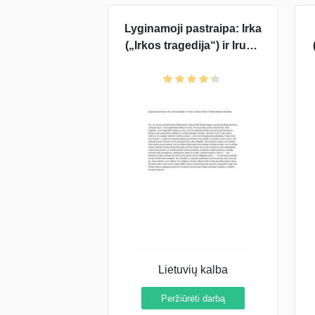
Lyginamoji pastraipa: Irka
(„Irkos tragedija“) ir Irusia
(„Sename dvare“) Šatrijos
Raganos kūryboje
Lietuvių kalba
Peržiūrėti darbą