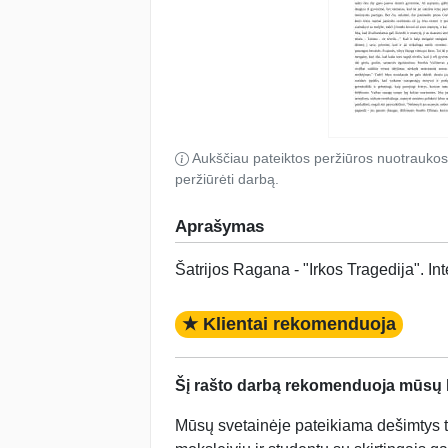
Aukščiau pateiktos peržiūros nuotraukos
peržiūrėti darbą.
Aprašymas
Šatrijos Ragana - "Irkos Tragedija". In
★ Klientai rekomenduoja
Šį rašto darbą rekomenduoja mūsų kl
Mūsų svetainėje pateikiama dešimtys tū