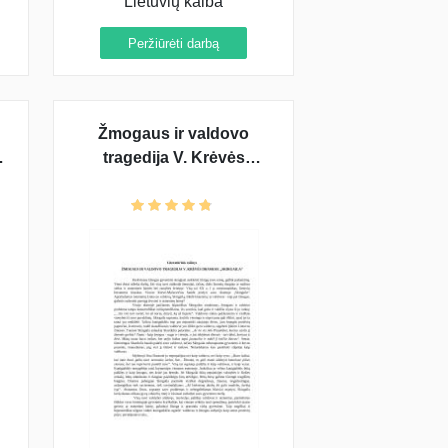
Lietuvių kalba
Peržiūrėti darbą
Žmogaus ir valdovo
tragedija V. Krėvės
dramoje „Skirgaila“