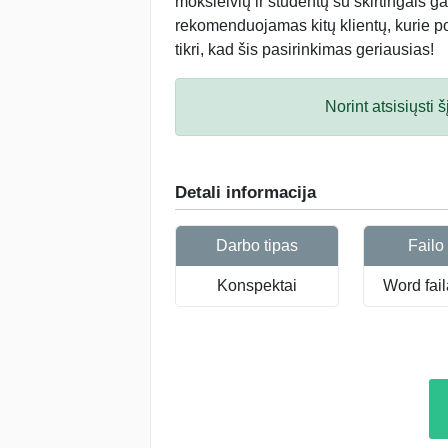
moksleivių ir studentų su skirtingais ga
rekomenduojamas kitų klientų, kurie po 
tikri, kad šis pasirinkimas geriausias!
Norint atsisiųsti
Detali informacija
Darbo tipas
Failo 
Konspektai
Word fail