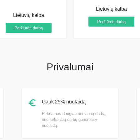
Lietuvių kalba
Lietuvių kalba
Peržiūrėti darbą
Peržiūrėti darbą
Privalumai
Gauk 25% nuolaidą
Pirkdamas daugiau nei vieną darbą,
nuo sekančių darbų gausi 25%
nuolaidą.