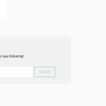
si sau tinkamą!
Ieškoti