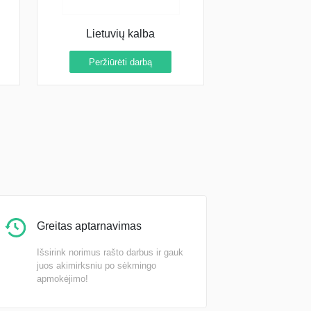
Lietuvių kalba
Peržiūrėti darbą
Greitas aptarnavimas
Išsirink norimus rašto darbus ir gauk
juos akimirksniu po sėkmingo
apmokėjimo!