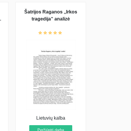
Šatrijos Raganos ,,Irkos
tragedija“ analizė
Lietuvių kalba
Peržiūrėti darbą