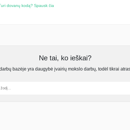
Turi dovanų kodą? Spausk čia
Ne tai, ko ieškai?
rbų bazėje yra daugybė įvairių mokslo darbų, todėl tikrai atra