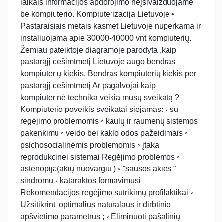
laikais informacijos apdorojimo neįsivaizduojame
be kompiuterio. Kompiuterizacija Lietuvoje •
Pastaraisiais metais kasmet Lietuvoje nuperkama ir
instaliuojama apie 30000-40000 vnt kompiuterių.
Žemiau pateiktoje diagramoje parodyta ,kaip
pastarąjį dešimtmetį Lietuvoje augo bendras
kompiuterių kiekis. Bendras kompiuterių kiekis per
pastarąjį dešimtmetį Ar pagalvojai kaip
kompiuterinė technika veikia mūsų sveikatą ?
Kompiuterio poveikis sveikatai siejamas: ◦ su
regėjimo problemomis ◦ kaulų ir raumenų sistemos
pakenkimu ◦ veido bei kaklo odos pažeidimais ◦
psichosocialinėmis problemomis ◦ įtaka
reprodukcinei sistemai Regėjimo problemos ◦
astenopija(akių nuovargiu ) ◦ “sausos akies “
sindromu ◦ kataraktos formavimusi
Rekomendacijos regėjimo sutrikimų profilaktikai ◦
Užsitikrinti optimalius natūralaus ir dirbtinio
apšvietimo parametrus ; ◦ Eliminuoti pašalinių