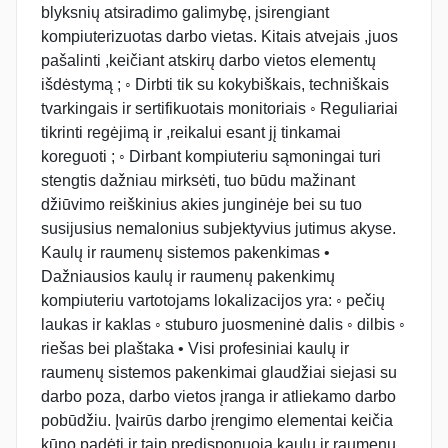
blyksnių atsiradimo galimybę, įsirengiant
kompiuterizuotas darbo vietas. Kitais atvejais ,juos
pašalinti ,keičiant atskirų darbo vietos elementų
išdėstymą ; ◦ Dirbti tik su kokybiškais, techniškais
tvarkingais ir sertifikuotais monitoriais ◦ Reguliariai
tikrinti regėjimą ir ,reikalui esant jį tinkamai
koreguoti ; ◦ Dirbant kompiuteriu sąmoningai turi
stengtis dažniau mirksėti, tuo būdu mažinant
džiūvimo reiškinius akies junginėje bei su tuo
susijusius nemalonius subjektyvius jutimus akyse.
Kaulų ir raumenų sistemos pakenkimas •
Dažniausios kaulų ir raumenų pakenkimų
kompiuteriu vartotojams lokalizacijos yra: ◦ pečių
laukas ir kaklas ◦ stuburo juosmeninė dalis ◦ dilbis ◦
riešas bei plaštaka • Visi profesiniai kaulų ir
raumenų sistemos pakenkimai glaudžiai siejasi su
darbo poza, darbo vietos įranga ir atliekamo darbo
pobūdžiu. Įvairūs darbo įrengimo elementai keičia
kūno padėtį ir taip predisponuoja kaulų ir raumenų