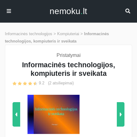
nemoku
.
lt
Informacinės technologijos >
Kompiuteriai >
Informacinės
technologijos, kompiuteris ir sveikata
Pristatymai
Informacinės technologijos,
kompiuteris ir sveikata
9.2
(
2
atsiliepimai)