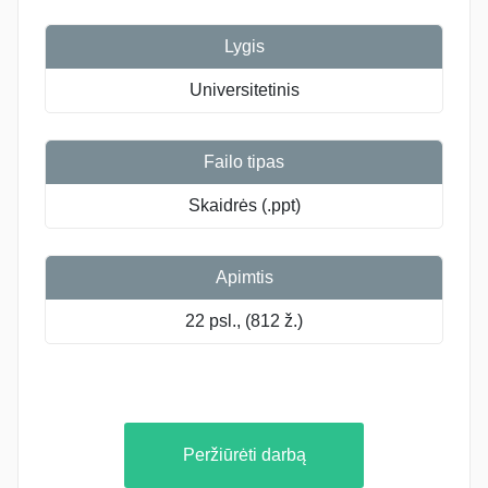
Lygis
Universitetinis
Failo tipas
Skaidrės (.ppt)
Apimtis
22 psl., (812 ž.)
Peržiūrėti darbą