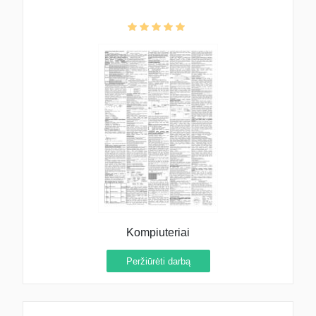
Kompiuteriai
Peržiūrėti darbą