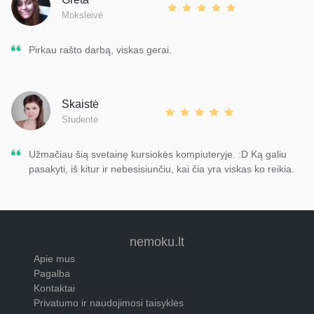
Moksleivė
Pirkau rašto darbą, viskas gerai.
Skaistė
Studentė
Užmačiau šią svetainę kursiokės kompiuteryje. :D Ką galiu
pasakyti, iš kitur ir nebesisiunčiu, kai čia yra viskas ko reikia.
nemoku.lt
Apie mus
Pagalba
Kontaktai
Privatumo ir naudojimosi taisyklės