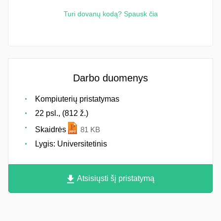
Turi dovanų kodą? Spausk čia
Darbo duomenys
Kompiuterių pristatymas
22 psl., (812 ž.)
Skaidrės
81 KB
Lygis: Universitetinis
Atsisiųsti šį pristatymą