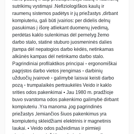
sutrikimų vystimąsi .Nefiziologiškos kaulų ir
raumenų sistemos padėtys ir jų priežastys ,dirbant
kompiuteriu, gali būti įvairios: per didelis delnų
pasukimas į išorę atliekant duomenų įvedimą,
perdėtas kaklo sulenkimas dėl pernelyg žemo
darbo stalo, statinė stuburo juosmeninės dalies
įtampa dėl nepatogios darbo kėdės, netinkamas
alkūnės kampas dėl netinkamo darbo stalo.
Pagrindiniai profilaktikos principai ◦ ergonomiškai
pagrįstos darbo vietos įrengimas ◦ darbinių
užduočių įvairovė ◦ galimybė laisvai keisti darbo
pozą ◦ trumpalaikės pertraukėlės Veido ir kaklo
srities odos pakenkimai • Jau 1980 m. pradžioje
buvo svarstoma odos pakenkimo galimybė dirbant
kompiuteriu .Yra manoma ,jog pagrindinės
priežastys ,lemiančios šiuos pakenkimus yra
kompiuterių skleidžiami elektrinis ir magnetinis
laukai. • Veido odos pažeidimas ir pirmieji