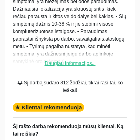
simptomai yra niežėjimas bei odos paraudimas.
Dažniausia lokalizacija yra skruostų sritis ,kiek
rečiau parausta ir kitos veido dalys bei kaklas. • Šių
simptomų dažnis 10-38 % ir jie stebimi visose
kompiuterizuotose įstaigose. • Paraudimas
paprastai išnyksta po darbo, savaitgaliais,atostogų
metu. • Tyrimų pagalba nustatyta ,kad minėti
simptomai yra dažnesni jeigu darbo aplinkoje
santykinė oro drėgmė (
Daugiau informacijos...
Šį darbą sudaro 812 žodžiai, tikrai rasi tai, ko
ieškai!
★ Klientai rekomenduoja
Šį rašto darbą rekomenduoja mūsų klientai. Ką
tai reiškia?