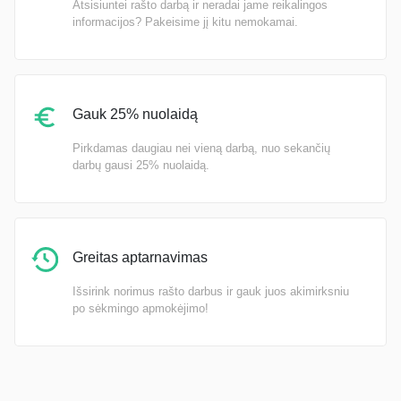
Atsisiuntei rašto darbą ir neradai jame reikalingos
informacijos? Pakeisime jį kitu nemokamai.
Gauk 25% nuolaidą
Pirkdamas daugiau nei vieną darbą, nuo sekančių
darbų gausi 25% nuolaidą.
Greitas aptarnavimas
Išsirink norimus rašto darbus ir gauk juos akimirksniu
po sėkmingo apmokėjimo!