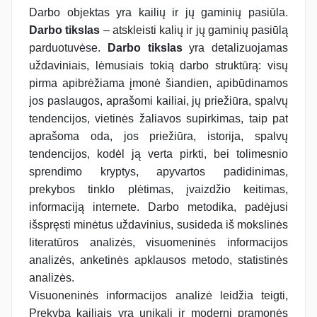
Darbo objektas yra kailių ir jų gaminių pasiūla.
Darbo tikslas
– atskleisti kalių ir jų gaminių pasiūlą
parduotuvėse.
Darbo tikslas
yra detalizuojamas
uždaviniais, lėmusiais tokią darbo struktūrą: visų
pirma apibrėžiama įmonė šiandien, apibūdinamos
jos paslaugos, aprašomi kailiai, jų priežiūra, spalvų
tendencijos, vietinės žaliavos supirkimas, taip pat
aprašoma oda, jos priežiūra, istorija, spalvų
tendencijos, kodėl ją verta pirkti, bei tolimesnio
sprendimo kryptys, apyvartos padidinimas,
prekybos tinklo plėtimas, įvaizdžio keitimas,
informaciją internete. Darbo metodika, padėjusi
išspręsti minėtus uždavinius, susideda iš mokslinės
literatūros analizės, visuomeninės informacijos
analizės, anketinės apklausos metodo, statistinės
analizės.
Visuoneninės informacijos analizė leidžia teigti,
Prekyba kailiais yra unikali ir moderni pramonės