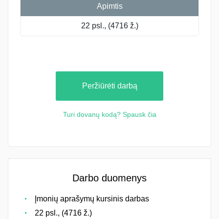
Apimtis
22 psl., (4716 ž.)
Peržiūrėti darbą
Turi dovanų kodą? Spausk čia
Darbo duomenys
Įmonių aprašymų kursinis darbas
22 psl., (4716 ž.)