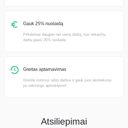
Gauk 25% nuolaidą
Pirkdamas daugiau nei vieną darbą, nuo sekančių
darbų gausi 25% nuolaidą.
Greitas aptarnavimas
Išsirink norimus rašto darbus ir gauk juos akimirksniu
po sėkmingo apmokėjimo!
Atsiliepimai