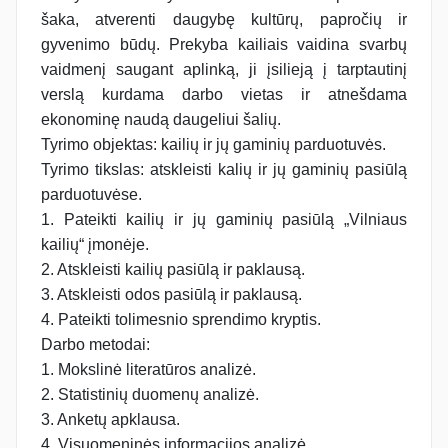
šaka, atverenti daugybę kultūrų, papročių ir
gyvenimo būdų. Prekyba kailiais vaidina svarbų
vaidmenį saugant aplinką, ji įsilieją į tarptautinį
verslą kurdama darbo vietas ir atnešdama
ekonominę naudą daugeliui šalių.
Tyrimo objektas: kailių ir jų gaminių parduotuvės.
Tyrimo tikslas: atskleisti kalių ir jų gaminių pasiūlą
parduotuvėse.
1. Pateikti kailių ir jų gaminių pasiūlą „Vilniaus
kailių“ įmonėje.
2. Atskleisti kailių pasiūlą ir paklausą.
3. Atskleisti odos pasiūlą ir paklausą.
4. Pateikti tolimesnio sprendimo kryptis.
Darbo metodai:
1. Mokslinė literatūros analizė.
2. Statistinių duomenų analizė.
3. Anketų apklausa.
4. Visuomeninės informacijos analizė.