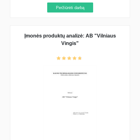
Peržiūrėti darbą
Įmonės produktų analizė: AB "Vilniaus
Vingis"