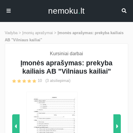
nemoku
.
lt
Vadyba >
Įmonių aprašymai >
Įmonės aprašymas: prekyba kailiais
AB "Vilniaus kailiai"
Kursiniai darbai
Įmonės aprašymas: prekyba
kailiais AB "Vilniaus kailiai"
10
(
3
atsiliepimai)