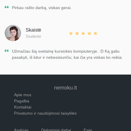
Pirkau rašto darbą, viskas gerai.
Skaistė
Studentė
Užmačiau šią svetainę kursiokės kompiuteryje. :D Ką galiu
pasakyti, iš kitur ir nebesisiunčiu, kai čia yra viskas ko reikia.
nemoku.lt
Apie mus
Pagalba
Kontaktai
Privatumo ir naudojimosi taisyklės
Analizės
Diplominiai darbai
Esės