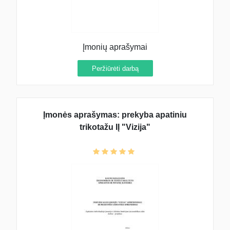
Įmonių aprašymai
Peržiūrėti darbą
Įmonės aprašymas: prekyba apatiniu
trikotažu IĮ "Vizija"