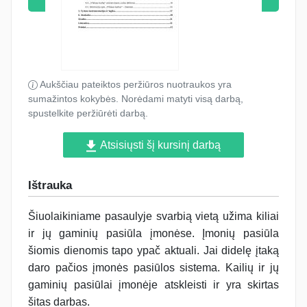
Aukščiau pateiktos peržiūros nuotraukos yra
sumažintos kokybės. Norėdami matyti visą darbą,
spustelkite peržiūrėti darbą.
Atsisiųsti šį kursinį darbą
Ištrauka
Šiuolaikiniame pasaulyje svarbią vietą užima kiliai
ir jų gaminių pasiūla įmonėse. Įmonių pasiūla
šiomis dienomis tapo ypač aktuali. Jai didelę įtaką
daro pačios įmonės pasiūlos sistema. Kailių ir jų
gaminių pasiūlai įmonėje atskleisti ir yra skirtas
šitas darbas.