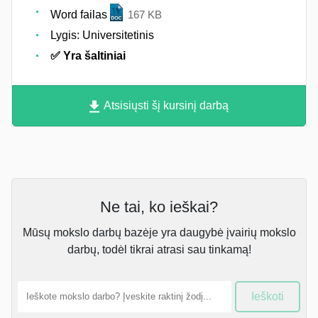
Word failas
167 KB
Lygis: Universitetinis
✅ Yra šaltiniai
Atsisiųsti šį kursinį darbą
Ne tai, ko ieškai?
Mūsų mokslo darbų bazėje yra daugybė įvairių mokslo
darbų, todėl tikrai atrasi sau tinkamą!
Ieškoti