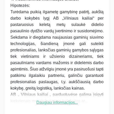
Hipotezės:
Turėdama puikią ilgametę gamybinę patirtį, aukštą
darbo kokybės lygį AB „Vilniaus kailiai“ per
pastaruosius keletą metų sulaukė didelio
pasaulinio dydžio vardų įvertinimo ir susidomėjimo.
Sekdama ir diegdama naujausias gaminių siuvimo
technologijas, šiandieną įmonė gali suteikti
profesionalias, lanksčias gaminių gamybos sąlygas
tiek vietiniams ir užsienio dizaineriams, tiek
pasauliniams vardams mažomis ir didelėmis darbo
apimtimis. Šiuo atžvilgiu įmonė yra pasiruošusi tapti
patikimu ilgalaikiu partneriu, galinčiu garantuoti
profesionalias paslaugas, t.y. aukščiausią darbo
kokybę, greitą logistiką, lanksčias kainas.
AB „ Vilniaus kailiai „ parduotuvėse galima įsigyti
kiekvienais metais kuriamos kolekcijos ar...
Daugiau informacijos...