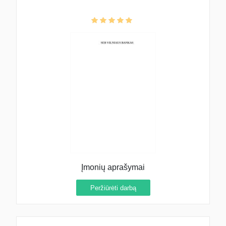
Įmonių aprašymai
Peržiūrėti darbą