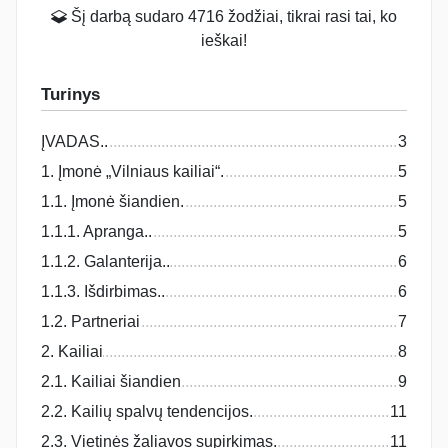
Šį darbą sudaro 4716 žodžiai, tikrai rasi tai, ko
ieškai!
Turinys
ĮVADAS..
3
1. Įmonė „Vilniaus kailiai“.
5
1.1. Įmonė šiandien.
5
1.1.1. Apranga..
5
1.1.2. Galanterija..
6
1.1.3. Išdirbimas..
6
1.2. Partneriai
7
2. Kailiai
8
2.1. Kailiai šiandien
9
2.2. Kailių spalvų tendencijos.
11
2.3. Vietinės žaliavos supirkimas.
11