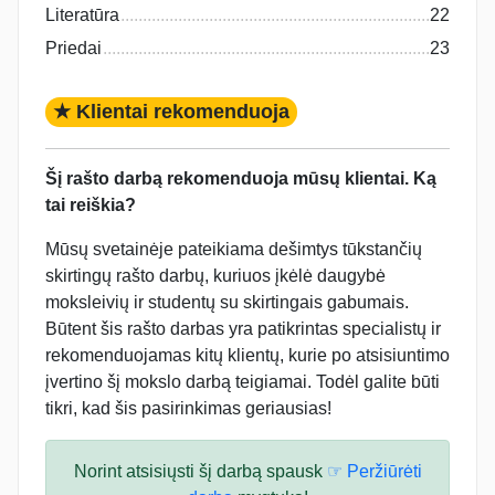
Literatūra
22
Priedai
23
★ Klientai rekomenduoja
Šį rašto darbą rekomenduoja mūsų klientai. Ką
tai reiškia?
Mūsų svetainėje pateikiama dešimtys tūkstančių
skirtingų rašto darbų, kuriuos įkėlė daugybė
moksleivių ir studentų su skirtingais gabumais.
Būtent šis rašto darbas yra patikrintas specialistų ir
rekomenduojamas kitų klientų, kurie po atsisiuntimo
įvertino šį mokslo darbą teigiamai. Todėl galite būti
tikri, kad šis pasirinkimas geriausias!
Norint atsisiųsti šį darbą spausk
☞ Peržiūrėti