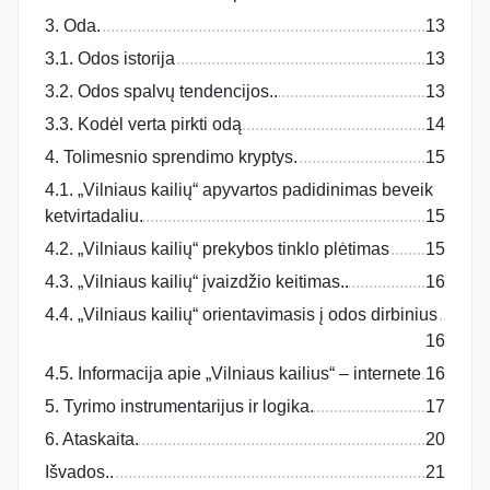
3. Oda.
13
3.1. Odos istorija
13
3.2. Odos spalvų tendencijos..
13
3.3. Kodėl verta pirkti odą
14
4. Tolimesnio sprendimo kryptys.
15
4.1. „Vilniaus kailių“ apyvartos padidinimas beveik
ketvirtadaliu.
15
4.2. „Vilniaus kailių“ prekybos tinklo plėtimas
15
4.3. „Vilniaus kailių“ įvaizdžio keitimas..
16
4.4. „Vilniaus kailių“ orientavimasis į odos dirbinius
16
4.5. Informacija apie „Vilniaus kailius“ – internete
16
5. Tyrimo instrumentarijus ir logika.
17
6. Ataskaita.
20
Išvados..
21