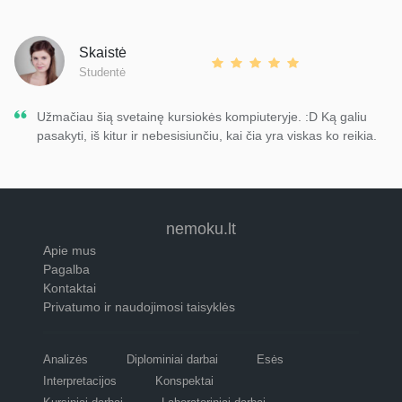
Skaistė
Studentė
Užmačiau šią svetainę kursiokės kompiuteryje. :D Ką galiu
pasakyti, iš kitur ir nebesisiunčiu, kai čia yra viskas ko reikia.
nemoku.lt
Apie mus
Pagalba
Kontaktai
Privatumo ir naudojimosi taisyklės
Analizės
Diplominiai darbai
Esės
Interpretacijos
Konspektai