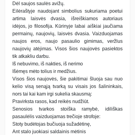
Dėl saujos saulės avižų.
Eilėraštyje naudojant simbolius sukuriama poetui
artima laisvės dvasia, išreiškiamos autoriaus
idėjos, jo filosofija. Kūrinyje labai aiškiai jaučiama
permainų, naujovių, laisvės dvasia. Vaizduojamas
naujos eros, naujo pasaulio gimimas, veržlus
naujovių atėjimas. Visos šios naujovės pasiektos
tik atkakliu darbu.
Iš nebuvimo, iš nakties, iš nerimo
Išėmęs mėto tolius ir medžius.
Visos šios naujovės, šie pakitimai šluoja sau nuo
kelio visą senąją tvarką su visais jos šalininkais,
nors tai kai kam irgi sukelia skausmą:
Pravirksta rasos, kad reikės nudžiūt.
Senosios tvarkos stoiška ramybė, idiliškas
pasaulėlis vaizduojamas trečioje strofoje:
Stoty budėtojas bučiuoja sužadėtinę,
Ant stalo juokiasi saldainis mėtinis