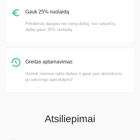
Gauk 25% nuolaidą
Pirkdamas daugiau nei vieną darbą, nuo sekančių
darbų gausi 25% nuolaidą.
Greitas aptarnavimas
Išsirink norimus rašto darbus ir gauk juos akimirksniu
po sėkmingo apmokėjimo!
Atsiliepimai