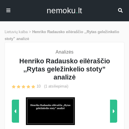
nemoku
.
lt
Lietuvių kalba >
Henriko Radausko eilėraščio ,,Rytas geležinkelio
stoty” analizė
Analizės
Henriko Radausko eilėraščio
,,Rytas geležinkelio stoty”
analizė
10
(
1
atsiliepimai)