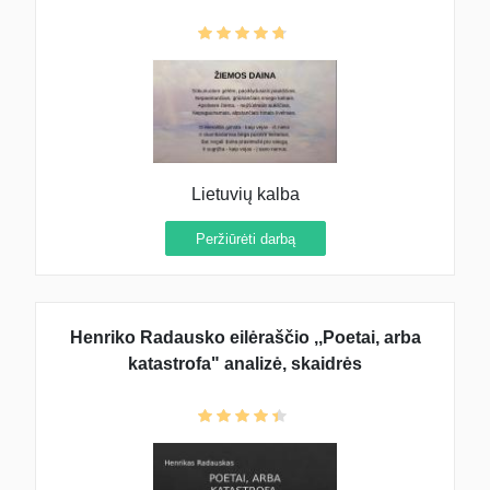
Lietuvių kalba
Peržiūrėti darbą
Henriko Radausko eilėraščio ,,Poetai, arba
katastrofa" analizė, skaidrės