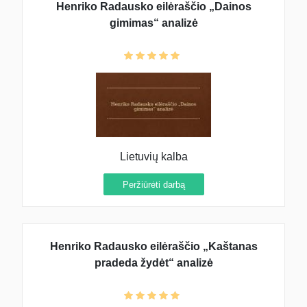
Henriko Radausko eilėraščio „Dainos
gimimas“ analizė
Lietuvių kalba
Peržiūrėti darbą
Henriko Radausko eilėraščio „Kaštanas
pradeda žydėt“ analizė