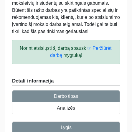
moksleivių ir studentų su skirtingais gabumais.
Būtent šis rašto darbas yra patikrintas specialistų ir
rekomenduojamas kitų klientų, kurie po atsisiuntimo
įvertino šį mokslo darbą teigiamai. Todėl galite būti
tikri, kad šis pasirinkimas geriausias!
Norint atsisiųsti šį darbą spausk
☞ Peržiūrėti
darbą
mygtuką!
Detali informacija
Darbo tipas
Analizės
Lygis