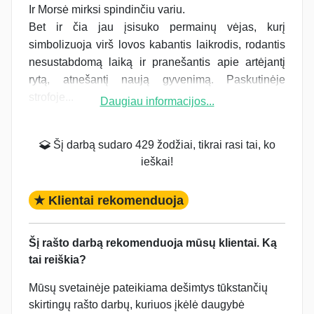
Ir Morsė mirksi spindinčiu variu.
Bet ir čia jau įsisuko permainų vėjas, kurį
simbolizuoja virš lovos kabantis laikrodis, rodantis
nesustabdomą laiką ir pranešantis apie artėjantį
rytą, atnešantį naują gyvenimą. Paskutinėje
strofoje...
Daugiau informacijos...
Šį darbą sudaro 429 žodžiai, tikrai rasi tai, ko
ieškai!
★ Klientai rekomenduoja
Šį rašto darbą rekomenduoja mūsų klientai. Ką
tai reiškia?
Mūsų svetainėje pateikiama dešimtys tūkstančių
skirtingų rašto darbų, kuriuos įkėlė daugybė