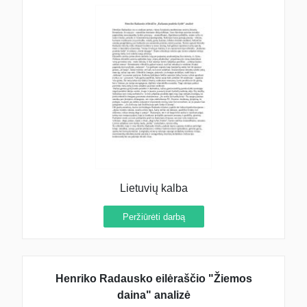
Lietuvių kalba
Peržiūrėti darbą
Henriko Radausko eilėraščio "Žiemos
daina" analizė