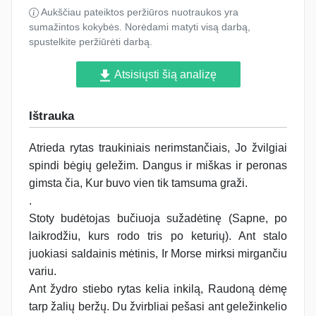
Aukščiau pateiktos peržiūros nuotraukos yra
sumažintos kokybės. Norėdami matyti visą darbą,
spustelkite peržiūrėti darbą.
Atsisiųsti šią analizę
Ištrauka
Atrieda rytas traukiniais nerimstančiais, Jo žvilgiai
spindi bėgių geležim. Dangus ir miškas ir peronas
gimsta čia, Kur buvo vien tik tamsuma graži.
.
Stoty budėtojas bučiuoja sužadėtinę (Sapne, po
laikrodžiu, kurs rodo tris po keturių). Ant stalo
juokiasi saldainis mėtinis, Ir Morse mirksi mirgančiu
variu.
Ant žydro stiebo rytas kelia inkilą, Raudoną dėmę
tarp žalių beržų. Du žvirbliai pešasi ant geležinkelio