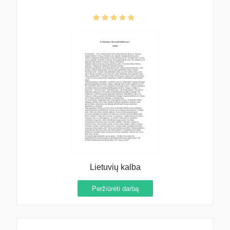
Lietuvių kalba
Peržiūrėti darbą