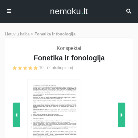
nemoku
.
lt
Lietuvių kalba >
Fonetika ir fonologija
Konspektai
Fonetika ir fonologija
10
(
2
atsiliepimai)