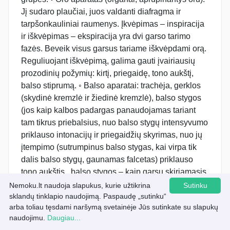
Nemoku.lt naudoja slapukus, kurie užtikrina
Sutinku
sklandų tinklapio naudojimą. Paspaudę „sutinku“
arba toliau tęsdami naršymą svetainėje Jūs sutinkate su slapukų
Atsisiųsti šį konspektą
naudojimu.
Daugiau...