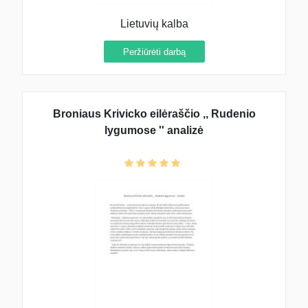
Lietuvių kalba
Peržiūrėti darbą
Broniaus Krivicko eilėraščio ,, Rudenio
lygumose '' analizė