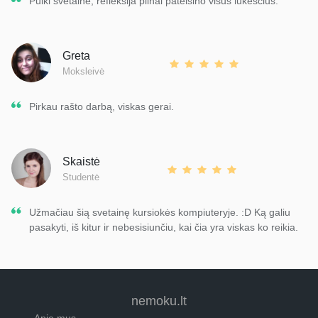
Puiki svetainė, refleksija pilnai pateisino visus lūkesčius.
Greta
Moksleivė
Pirkau rašto darbą, viskas gerai.
Skaistė
Studentė
Užmačiau šią svetainę kursiokės kompiuteryje. :D Ką galiu
pasakyti, iš kitur ir nebesisiunčiu, kai čia yra viskas ko reikia.
nemoku.lt