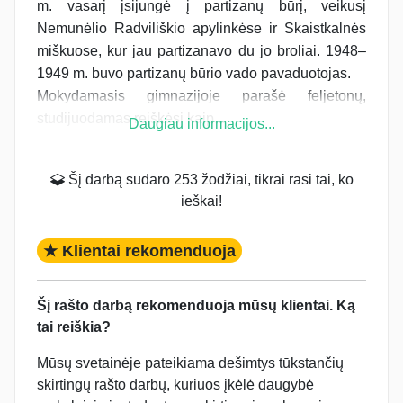
m. vasarį įsijungė į partizanų būrį, veikusį
Nemunėlio Radviliškio apylinkėse ir Skaistkalnės
miškuose, kur jau partizanavo du jo broliai. 1948–
1949 m. buvo partizanų būrio vado pavaduotojas.
Mokydamasis gimnazijoje parašė feljetonų,
studijuodamas reiškėsi kaip...
Daugiau informacijos...
Šį darbą sudaro 253 žodžiai, tikrai rasi tai, ko
ieškai!
★ Klientai rekomenduoja
Šį rašto darbą rekomenduoja mūsų klientai. Ką
tai reiškia?
Mūsų svetainėje pateikiama dešimtys tūkstančių
skirtingų rašto darbų, kuriuos įkėlė daugybė