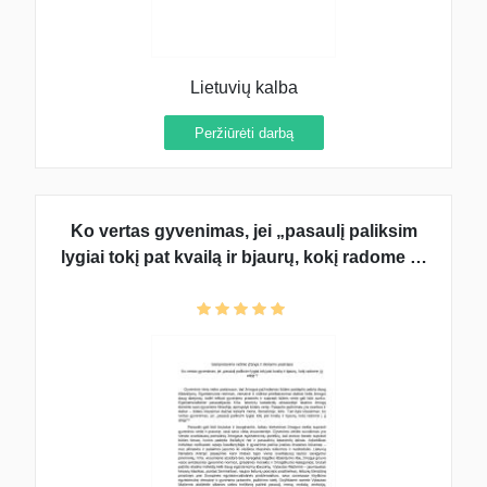
Lietuvių kalba
Peržiūrėti darbą
Ko vertas gyvenimas, jei „pasaulį paliksim
lygiai tokį pat kvailą ir bjaurų, kokį radome į jį
atėję“?