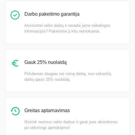
Darbo pakeitimo garantija
Atsisiuntei rašto darbą ir neradai jame reikalingos
informacijos? Pakeisime jį kitu nemokamai.
Gauk 25% nuolaidą
Pirkdamas daugiau nei vieną darbą, nuo sekančių
darbų gausi 25% nuolaidą.
Greitas aptarnavimas
Išsirink norimus rašto darbus ir gauk juos akimirksniu
po sėkmingo apmokėjimo!