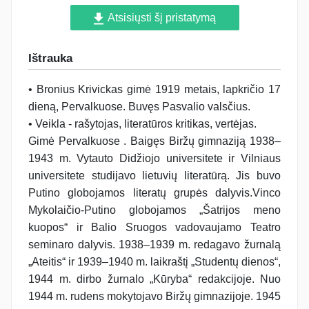
Atsisiųsti šį pristatymą
Ištrauka
• Bronius Krivickas gimė 1919 metais, lapkričio 17
dieną, Pervalkuose. Buvęs Pasvalio valsčius.
• Veikla - rašytojas, literatūros kritikas, vertėjas.
Gimė Pervalkuose . Baigęs Biržų gimnaziją 1938–
1943 m. Vytauto Didžiojo universitete ir Vilniaus
universitete studijavo lietuvių literatūrą. Jis buvo
Putino globojamos literatų grupės dalyvis.Vinco
Mykolaičio-Putino globojamos „Šatrijos meno
kuopos“ ir Balio Sruogos vadovaujamo Teatro
seminaro dalyvis. 1938–1939 m. redagavo žurnalą
„Ateitis“ ir 1939–1940 m. laikraštį „Studentų dienos“,
1944 m. dirbo žurnalo „Kūryba“ redakcijoje. Nuo
1944 m. rudens mokytojavo Biržų gimnazijoje. 1945