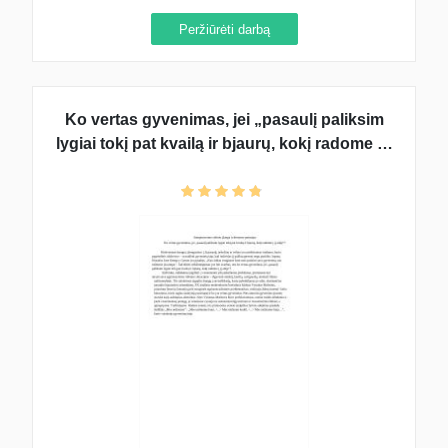
Peržiūrėti darbą
Ko vertas gyvenimas, jei „pasaulį paliksim
lygiai tokį pat kvailą ir bjaurų, kokį radome į jį
atėję“? (samprotavimas)