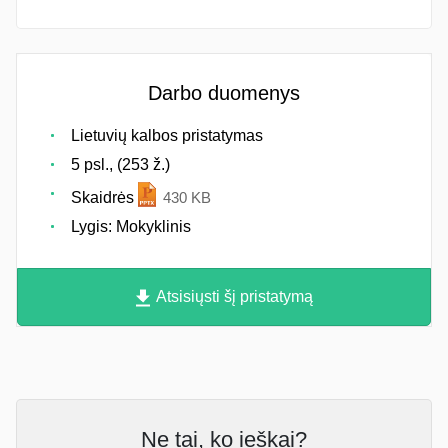
Darbo duomenys
Lietuvių kalbos pristatymas
5 psl., (253 ž.)
Skaidrės
430 KB
Lygis: Mokyklinis
Atsisiųsti šį pristatymą
Ne tai, ko ieškai?