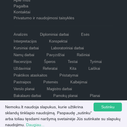
Apie mus
Pagalba
Kontaktai
Privatumo ir naudojimosi taisyklės
Analizės
Diplominiai darbai
Esės
Interpretacijos
Konspektai
Kursiniai darbai
Laboratoriniai darbai
Namų darbai
Pavyzdžiai
Rašiniai
Recenzijos
Šperos
Testai
Tyrimai
Uždaviniai
Referatai
Kita
Laiškai
Praktikos ataskaitos
Pristatymai
Pastraipos
Potemės
Kalbėjimai
Verslo planai
Magistro darbai
Bakalauro darbai
Pamokų planai
Planai
Refleksijos
Scenarijai
Nemoku.lt naudoja slapukus, kurie užtikrina
Sutinku
sklandų tinklapio naudojimą. Paspaudę „sutinku“
arba toliau tęsdami naršymą svetainėje Jūs sutinkate su slapukų
Visos teisės saugomos © nemoku.lt 2007 - 2026.
Atsisiųsti šį pristatymą
naudojimu.
Daugiau...