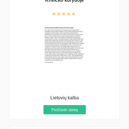
Krivicko kūryboje
Lietuvių kalba
Peržiūrėti darbą