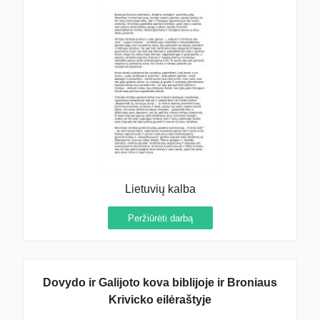
Lietuvių kalba
Peržiūrėti darbą
Dovydo ir Galijoto kova biblijoje ir Broniaus
Krivicko eilėraštyje