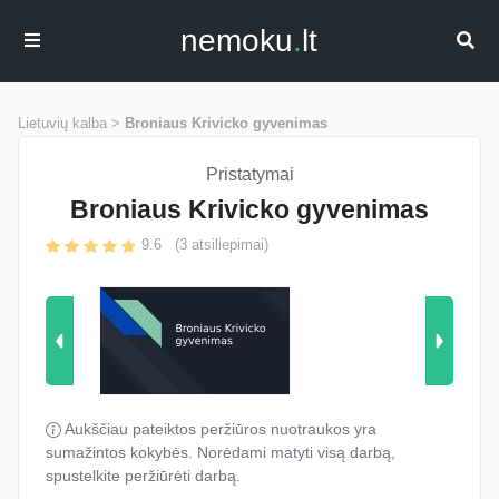
nemoku
.
lt
Lietuvių kalba >
Broniaus Krivicko gyvenimas
Pristatymai
Broniaus Krivicko gyvenimas
9.6
(
3
atsiliepimai)
Aukščiau pateiktos peržiūros nuotraukos yra
sumažintos kokybės. Norėdami matyti visą darbą,
spustelkite peržiūrėti darbą.