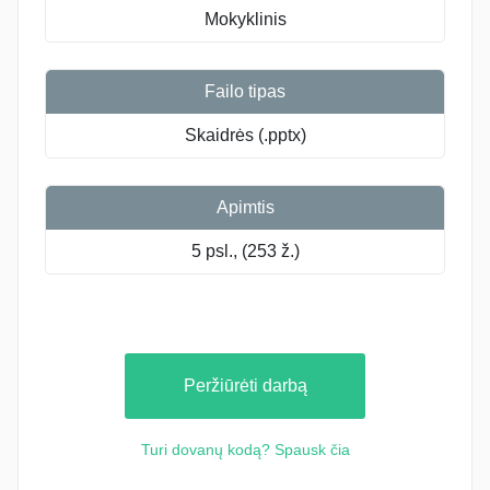
Mokyklinis
Failo tipas
Skaidrės (.pptx)
Apimtis
5 psl., (253 ž.)
Peržiūrėti darbą
Turi dovanų kodą? Spausk čia