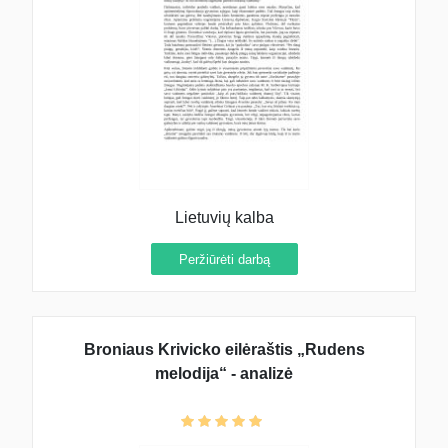
Lietuvių kalba
Peržiūrėti darbą
Broniaus Krivicko eilėraštis „Rudens
melodija“ - analizė