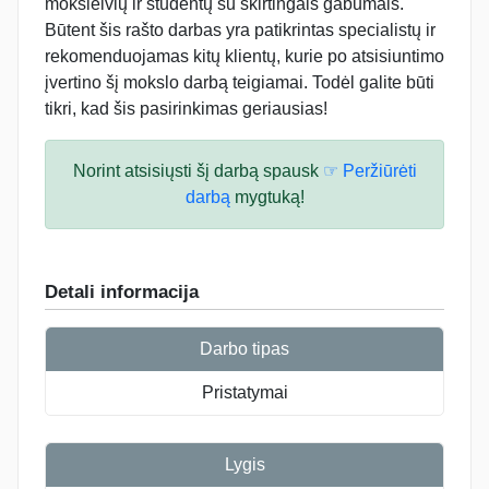
moksleivių ir studentų su skirtingais gabumais.
Būtent šis rašto darbas yra patikrintas specialistų ir
rekomenduojamas kitų klientų, kurie po atsisiuntimo
įvertino šį mokslo darbą teigiamai. Todėl galite būti
tikri, kad šis pasirinkimas geriausias!
Norint atsisiųsti šį darbą spausk
☞ Peržiūrėti
darbą
mygtuką!
Detali informacija
Darbo tipas
Pristatymai
Lygis