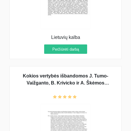
Lietuvių kalba
Peržiūrėti darbą
Kokios vertybės išbandomos J. Tumo-
Vaižganto, B. Krivicko ir A. Škėmos
kūriniuose?