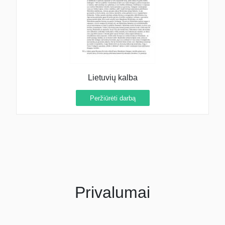
Lietuvių kalba
Peržiūrėti darbą
Privalumai