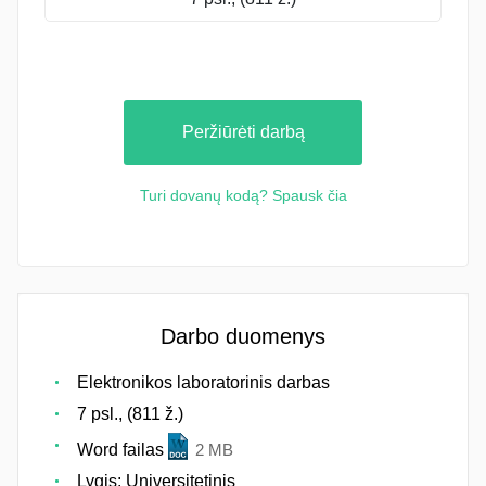
Peržiūrėti darbą
Turi dovanų kodą? Spausk čia
Darbo duomenys
Elektronikos laboratorinis darbas
7 psl., (811 ž.)
Word failas
2 MB
Lygis: Universitetinis