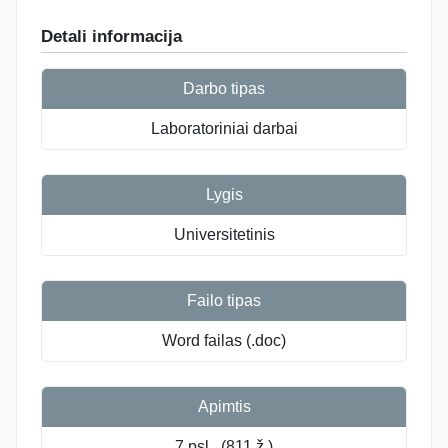
Detali informacija
Darbo tipas
Laboratoriniai darbai
Lygis
Universitetinis
Failo tipas
Word failas (.doc)
Apimtis
7 psl., (811 ž.)