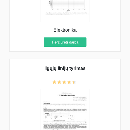
Elektronika
Peržiūrėti darbą
Ilgųjų linijų tyrimas