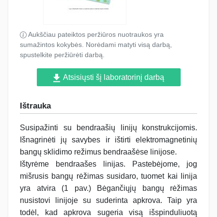
Aukščiau pateiktos peržiūros nuotraukos yra
sumažintos kokybės. Norėdami matyti visą darbą,
spustelkite peržiūrėti darbą.
Atsisiųsti šį laboratorinį darbą
Ištrauka
Susipažinti su bendraašių linijų konstrukcijomis.
Išnagrinėti jų savybes ir ištirti elektromagnetinių
bangų sklidimo režimus bendraašėse linijose.
Ištyrėme bendraašes linijas. Pastebėjome, jog
mišrusis bangų rėžimas susidaro, tuomet kai linija
yra atvira (1 pav.) Bėgančiųjų bangų rėžimas
nusistovi linijoje su suderinta apkrova. Taip yra
todėl, kad apkrova sugeria visą išspinduliuotą