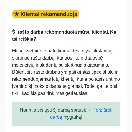
★ Klientai rekomenduoja
Šį rašto darbą rekomenduoja mūsų klientai. Ką
tai reiškia?
Mūsų svetainėje pateikiama dešimtys tūkstančių
skirtingų rašto darbų, kuriuos įkėlė daugybė
moksleivių ir studentų su skirtingais gabumais.
Būtent šis rašto darbas yra patikrintas specialistų ir
rekomenduojamas kitų klientų, kurie po atsisiuntimo
įvertino šį mokslo darbą teigiamai. Todėl galite būti
tikri, kad šis pasirinkimas geriausias!
Norint atsisiųsti šį darbą spausk
☞ Peržiūrėti
darbą
mygtuką!