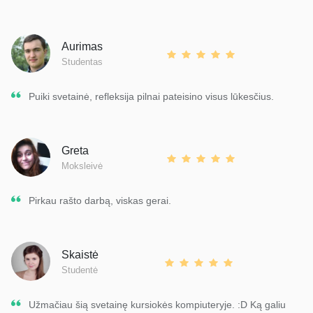
Aurimas
Studentas
Puiki svetainė, refleksija pilnai pateisino visus lūkesčius.
Greta
Moksleivė
Pirkau rašto darbą, viskas gerai.
Skaistė
Studentė
Užmačiau šią svetainę kursiokės kompiuteryje. :D Ką galiu