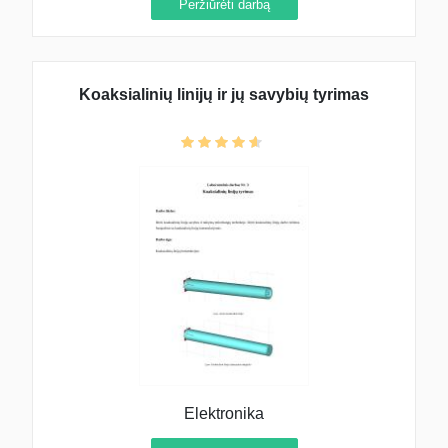
Peržiūrėti darbą
Koaksialinių linijų ir jų savybių tyrimas
Elektronika