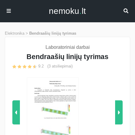
nemoku
.
lt
Elektronika >
Bendraašių linijų tyrimas
Laboratoriniai darbai
Bendraašių linijų tyrimas
9.2
(
3
atsiliepimai)