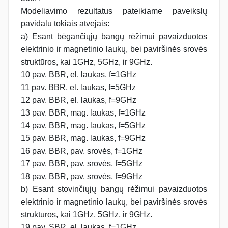
Modeliavimo rezultatus pateikiame paveikslų
pavidalu tokiais atvejais:
a) Esant bėgančiųjų bangų rėžimui pavaizduotos
elektrinio ir magnetinio laukų, bei paviršinės srovės
struktūros, kai 1GHz, 5GHz, ir 9GHz.
10 pav. BBR, el. laukas, f=1GHz
11 pav. BBR, el. laukas, f=5GHz
12 pav. BBR, el. laukas, f=9GHz
13 pav. BBR, mag. laukas, f=1GHz
14 pav. BBR, mag. laukas, f=5GHz
15 pav. BBR, mag. laukas, f=9GHz
16 pav. BBR, pav. srovės, f=1GHz
17 pav. BBR, pav. srovės, f=5GHz
18 pav. BBR, pav. srovės, f=9GHz
b) Esant stovinčiųjų bangų rėžimui pavaizduotos
elektrinio ir magnetinio laukų, bei paviršinės srovės
struktūros, kai 1GHz, 5GHz, ir 9GHz.
19 pav. SBR, el. laukas, f=1GHz