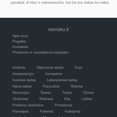
pasakyti, iš kitur ir nebesisiunčiu, kai čia yra viskas ko reikia.
nemoku.lt
Apie mus
Pagalba
Kontaktai
Privatumo ir naudojimosi taisyklės
Analizės
Diplominiai darbai
Esės
Interpretacijos
Konspektai
Kursiniai darbai
Laboratoriniai darbai
Namų darbai
Pavyzdžiai
Rašiniai
Recenzijos
Šperos
Testai
Tyrimai
Uždaviniai
Referatai
Kita
Laiškai
Praktikos ataskaitos
Pristatymai
Pastraipos
Potemės
Kalbėjimai