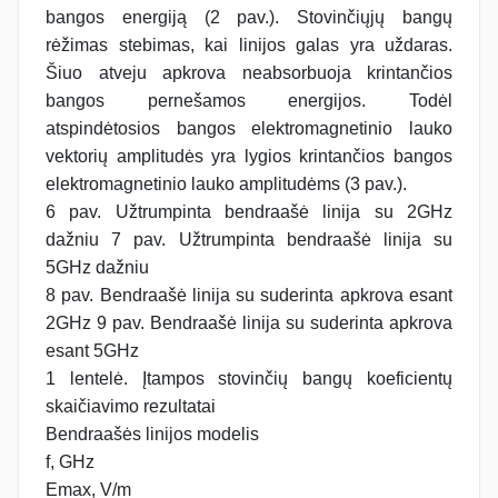
bangos energiją (2 pav.). Stovinčiųjų bangų
rėžimas stebimas, kai linijos galas yra uždaras.
Šiuo atveju apkrova neabsorbuoja krintančios
bangos pernešamos energijos. Todėl
atspindėtosios bangos elektromagnetinio lauko
vektorių amplitudės yra lygios krintančios bangos
elektromagnetinio lauko amplitudėms (3 pav.).
6 pav. Užtrumpinta bendraašė linija su 2GHz
dažniu 7 pav. Užtrumpinta bendraašė linija su
5GHz dažniu
8 pav. Bendraašė linija su suderinta apkrova esant
2GHz 9 pav. Bendraašė linija su suderinta apkrova
esant 5GHz
1 lentelė. Įtampos stovinčių bangų koeficientų
skaičiavimo rezultatai
Bendraašės linijos modelis
f, GHz
Emax, V/m