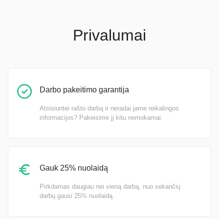
Privalumai
Darbo pakeitimo garantija
Atsisiuntei rašto darbą ir neradai jame reikalingos
informacijos? Pakeisime jį kitu nemokamai.
Gauk 25% nuolaidą
Pirkdamas daugiau nei vieną darbą, nuo sekančių
darbų gausi 25% nuolaidą.