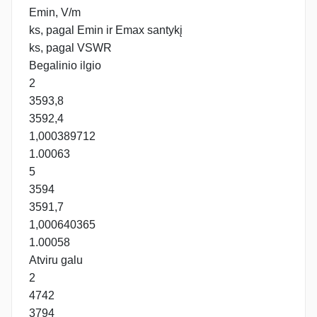
Emin, V/m
ks, pagal Emin ir Emax santykį
ks, pagal VSWR
Begalinio ilgio
2
3593,8
3592,4
1,000389712
1.00063
5
3594
3591,7
1,000640365
1.00058
Atviru galu
2
4742
3794