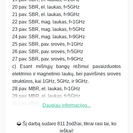
20 pav. SBR, el. laukas, f=5GHz
21 pav. SBR, el. laukas, f=9GHz
22 pav. SBR, mag. laukas, f=1GHz
23 pav. SBR, mag. laukas, f=5GHz
24 pav. SBR, mag. laukas, f=9GHz
25 pav. SBR, pav. srovės, f=1GHz
26 pav. SBR, pav. srovės, f=5GHz
27 pav. SBR, pav. srovės, f=9GHz
c) Esant mišriųjų bangų rėžimui pavaizduotos
elektrinio ir magnetinio laukų, bei paviršinės srovės
struktūros, kai 1GHz, 5GHz, ir 9GHz.
28 pav. MBR, el. laukas, f=1GHz
29 pav. MBR, el. laukas, f=5GHz
30 pav. MBR,...
Daugiau informacijos...
Šį darbą sudaro 811 žodžiai, tikrai rasi tai, ko
ieškai!